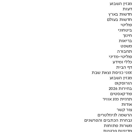
מגזין השבוע
דעות
חדשות בארץ
חדשות בעולם
פוליטי
ביטחוני
חינוך
בריאות
משפט
תחבורה
פוליטי-מדיני
כללי ומידע
דף הבית
זמני כניסת וצאת שבת
מגזין השבוע
הורוסקופ
בחירות 2026
פודקאסטים
תחזית מזג אוויר
אודות
צור קשר
הרשמה לניוזלטרים
נבחרת הכתבים והפרשנים
משרות פתוחות
מדיניות פרטיות