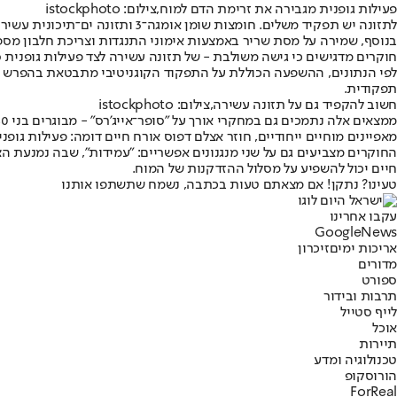
פעילות גופנית מגבירה את זרימת הדם למוח,צילום: istockphoto
לתזונה יש תפקיד משלים. חומצות שומן אומגה־3 ותזונה ים־תיכונית עשירות ברכיבי תזונה עשויות לחזק את ההשפעה הנוירו־מגנה של חלבון BDNF ולהאריך אותה.
בנוסף, שמירה על מסת שריר באמצעות אימוני התנגדות וצריכת חלבון מספ
חוקרים מדגישים כי גישה משולבת - של תזונה עשירה לצד פעילות גופני
לפי הנתונים, ההשפעה הכוללת על התפקוד הקוגניטיבי מתבטאת בהפרש ממו
תפקודית.
חשוב להקפיד גם על תזונה עשירה,צילום: istockphoto
מאפיינים מוחיים ייחודיים, חוזר אצלם דפוס אורח חיים דומה: פעילות גו
החוקרים מצביעים גם על שני מנגנונים אפשריים: "עמידות", שבה נמנעת 
חיים יכול להשפיע על מסלול ההזדקנות של המוח.
טעינו? נתקן! אם מצאתם טעות בכתבה, נשמח שתשתפו אותנו
עקבו אחרינו
G
o
o
g
l
e
News
אריכות ימים
זיכרון
מדורים
ספורט
תרבות ובידור
לייף סטייל
אוכל
תיירות
טכנולוגיה ומדע
הורוסקופ
ForReal