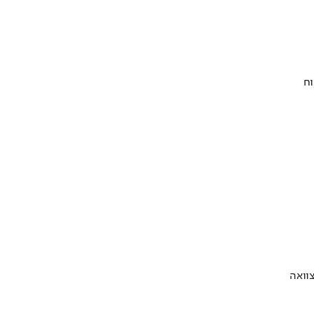
וח
וואה