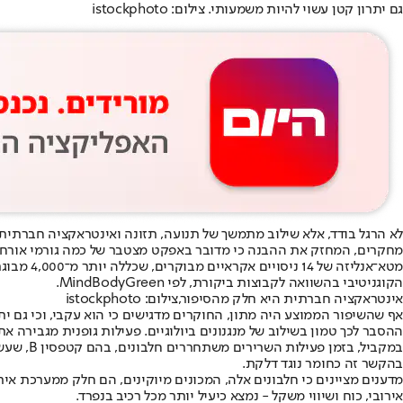
גם יתרון קטן עשוי להיות משמעותי. צילום: istockphoto
לא הרגל בודד, אלא שילוב מתמשך של תנועה, תזונה ואינטראקציה חברתי
מחקרים, המחזק את ההבנה כי מדובר באפקט מצטבר של כמה גורמי אורח ח
הקוגניטיבי בהשוואה לקבוצות ביקורת, לפי MindBodyGreen.
אינטראקציה חברתית היא חלק מהסיפור,צילום: istockphoto
אף שהשיפור הממוצע היה מתון, החוקרים מדגישים כי הוא עקבי, וכי גם ית
ההסבר לכך טמון בשילוב של מנגנונים ביולוגיים. פעילות גופנית מגבירה את זרימת הדם למוח ואת הנויר
בהקשר זה כחומר נוגד דלקת.
מדענים מציינים כי חלבונים אלה, המכונים מיוקינים, הם חלק ממערכת אית
אירובי, כוח ושיווי משקל - נמצא כיעיל יותר מכל רכיב בנפרד.