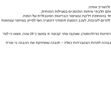
ותם חלבוני איתות התומכים בפעילות המוחית.
יוחד בהפחתת דלקת ובשיפור הבריאות המטבולית של המוח.
לתרום ליציבות, לעכב הופעת תסמיני דמנציה ואף לסייע בשימור עצמאות
ממצאים אלה נתמכים גם במחקרי אורך על "סופר־אייג’רס" - מבוגרים בני 80 ומעלה ששומרים על זיכרון ברמה של אנשים צעירים מהם. חוקרים מאוניברסיטת נורת’ווסטרן, שעקבו אחר קבוצה זו במשך כ־25 שנה, מצאו כי לצד
ת גבוהה למרות הצטברויות כאלה - תובנה שמחזקת את ההבנה כי אורח