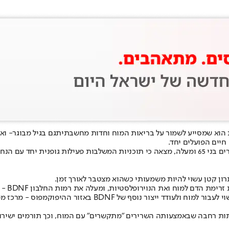
ת הוא שמסייע לשמור על בריאות המוח וחדות מחשבתית
גם בגיל מבוגר
- וא
יים הפועלים יחד.
מטא־אנליזה של 14 ניסויים אקראיים מבוקרים, שכללה יותר מ־4,000 מבוגרים בני 65 ומעלה, מצאה כי 
רון קטן עשוי להיות משמעותי כשהוא מצטבר לאורך זמן.
ופלסטיות, ומעלה את רמות החלבון BDNF - גורם חיוני ליצירת זיכרון ולתחזוקת תאי עצב.
ות רחבה שבאמצעותה השרירים "מתקשרים" עם המוח, וכך תורמים ישירות לח