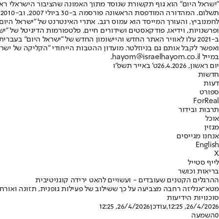
"ישראל היום" הוא גוף תקשורת שנוסד מתוך האמונה שהציבור הישראלי ראוי 
ת
ופרשנויות, וידיאו, פודקאסטים ושידורים חיים. פלטפורמות הדיגיטל של "ישרא
ב-2021 עלו לאוויר האתר החדש והיישומון החדש של "ישראל היום" בע
ואפשר לקבל אותם גם בניוזלטר. מועדון ההטבות הייחודי "הקליקה של ישרא
במייל hayom@israelhayom.co.il.
יום ראשון, 26.4.2026
ט' באייר תשפ"ו
חדשות
דעות
ספורט
ForReal
תרבות ובידור
אוכל
מגזין
אנחנו מגייסים
English
X
לייף סטייל
בריאות וכושר
ההרגלים הקטנים שעובדים - ועשויים להאט ירידה קוגניטיבית
מטא־אנליזה רחבה מצביעה על כך ששילוב של פעילות גופנית, תזונה ואורח
סוכנויות הידיעות
26/4/2026, 12:25
,עודכן
26/4/2026, 12:25
0
השמעה