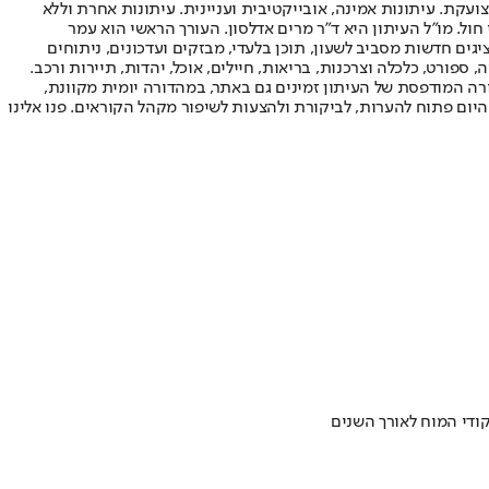
ועקת. עיתונות אמינה, אובייקטיבית ועניינית. עיתונות אחרת וללא
עור החשיפה הגבוה ביותר בימי חול. מו"ל העיתון היא ד"ר מרים אדלסון. העורך הראשי הוא עמר
 והעורך המייסד הוא עמוס רגב. אתרי האינטרנט של "ישראל היום" בעברית ובאנגלית, כמו כן היישומונים (אפליקציות) לאנדרואיד ול-iOS, מציגים חדשות מסביב לשעון, תוכן בלעדי, מבזקים ועדכונים, ניתוחים
, ספורט, כלכלה וצרכנות, בריאות, חיילים, אוכל, יהדות, תיירות ורכב.
דורה המודפסת של העיתון זמינים גם באתר, במהדורה יומית מקוונת,
היום פתוח להערות, לביקורת ולהצעות לשיפור מקהל הקוראים. פנו אלינו
ודי המוח לאורך השנים