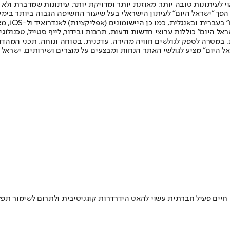
לעיתונות טובה יותר, מאוזנת יותר ומדויקת יותר. עיתונות שמדברת ולא צ
שלום. המהדורה המודפסת הראשונה פורסמה ב-30 ביולי 2007, וב-2010 הפך "ישראל היום" לעיתון הישראלי בעל שי
לחמנוביץ,
ל היום" כוללות ערוצי חדשות ודעות, תרבות ובידור, לייף סטייל, טכנולוגיה
ברית, במטרה לספק לגולשים חוויה מהירה, עדכנית, בטוחה ונוחה. תכני המה
ל היום" מציע לגולשי האתר הנחות ומבצעים על מוצרים ושירותים. ישראל 
 חיים פעיל חברתית עשוי להאט הידרדרות קוגניטיבית ולתרום לשימור תפק