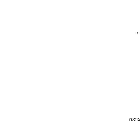
וח
וואה