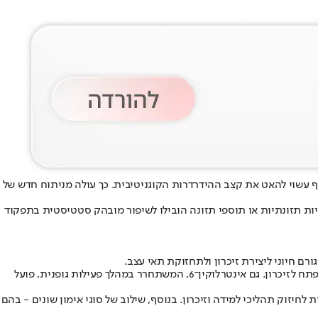
ף עשוי להאט את קצב ההידרדרות הקוגניטיבית. כך עולה מניתוח חדש של
תוכניות המשלבות פעילות גופנית יחד עם הנחיות תזונתיות או תוספי תזונה הובילו לשיפור מובהק סטטיסטית בתפקוד
במקביל, בזמן פעילות השרירים משתחררים חלבונים, בהם קטפסין B, שעשוי לעבור למוח ולעודד ייצור נוסף של BDNF באזור ההיפוקמפוס - מרכז מפתח לזיכרון. גם אינטרלוקין־6, המשתחרר במהלך פעילות גופנית, פועל
יזוק תהליכי למידה וזיכרון. בנוסף, שילוב של סוגי אימון שונים - בהם