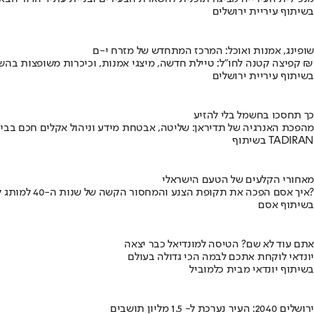
בשיתוף עיריית ירושלים
שופינג, אמנות ואוכל: המרכז המתחדש של מזרח י-ם
קפיצה קטנה לחו"ל: טיילת חדשה, מיצגי אמנות, וכיכרות משופצות בהשקעה של 100 מיליון ₪
בשיתוף עיריית ירושלים
כך תחסכו בחשמל בלי להזיע
מהפכת האנרגיה של תדיראן: שליטה, אבטחת מידע וניהול אקלים חכם בבי
בשיתוף TADIRAN
מאחורי הקלעים של הטעם הישראלי
איך אסם הפכה את תקופת הצנע והמחסור הקשה של שנות ה-40 למותג לאומי?
בשיתוף אסם
אתם עוד לא שם? הטיסה למונדיאל כבר יצאה
יונדאי לוקחת אתכם לבמה הכי גדולה בעולם
בשיתוף יונדאי מבית כלמוביל
ירושלים 2040: העיר נערכת ל- 1.5 מליון תושבים