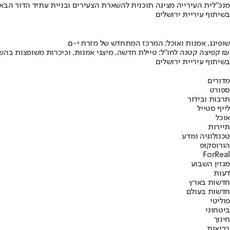
מנכ"לית העירייה מציגה תוכנית להשארת הצעירים ובניית עתיד הדור הבא
בשיתוף עיריית ירושלים
שופינג, אמנות ואוכל: המרכז המתחדש של מזרח י-ם
קפיצה קטנה לחו"ל: טיילת חדשה, מיצגי אמנות, וכיכרות משופצות בהשקעה של 100 מיליון ₪
בשיתוף עיריית ירושלים
מדורים
ספורט
תרבות ובידור
לייף סטייל
אוכל
תיירות
טכנולוגיה ומדע
הורוסקופ
ForReal
מגזין השבוע
דעות
חדשות בארץ
חדשות בעולם
פוליטי
ביטחוני
חינוך
בריאות