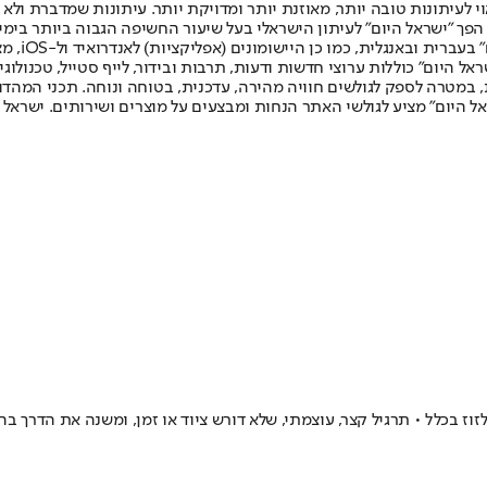
לעיתונות טובה יותר, מאוזנת יותר ומדויקת יותר. עיתונות שמדברת ולא צ
שלום. המהדורה המודפסת הראשונה פורסמה ב-30 ביולי 2007, וב-2010 הפך "ישראל היום" לעיתון הישראלי בעל שי
לחמנוביץ,
ל היום" כוללות ערוצי חדשות ודעות, תרבות ובידור, לייף סטייל, טכנולוגיה
ברית, במטרה לספק לגולשים חוויה מהירה, עדכנית, בטוחה ונוחה. תכני המה
ל היום" מציע לגולשי האתר הנחות ומבצעים על מוצרים ושירותים. ישראל 
זוז בכלל • תרגיל קצר, עוצמתי, שלא דורש ציוד או זמן, ומשנה את הדרך ב