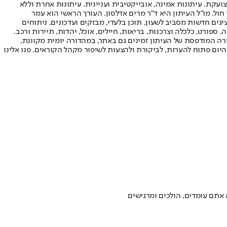
ועקת. עיתונות אמינה, אובייקטיבית ועניינית. עיתונות אחרת וללא
עור החשיפה הגבוה ביותר בימי חול. מו"ל העיתון היא ד"ר מרים אדלסון. העורך הראשי הוא עמר
 והעורך המייסד הוא עמוס רגב. אתרי האינטרנט של "ישראל היום" בעברית ובאנגלית, כמו כן היישומונים (אפליקציות) לאנדרואיד ול-iOS, מציגים חדשות מסביב לשעון, תוכן בלעדי, מבזקים ועדכונים, ניתוחים
, ספורט, כלכלה וצרכנות, בריאות, חיילים, אוכל, יהדות, תיירות ורכב.
דורה המודפסת של העיתון זמינים גם באתר, במהדורה יומית מקוונת,
היום פתוח להערות, לביקורת ולהצעות לשיפור מקהל הקוראים. פנו אלינו
ה אתם עומדים, הולכים ומרגישים