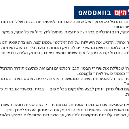
ובר
בתרגיל פשוט אך יעיל
, שזוכה לאחרונה לפופולריות בזכות שלל יתרונות
 הגופני.
ף, הגב והרגליים בקו ישר. כתוצאה, מופעל לחץ גדול על כל הגוף, בעיקר, 
 אחת", הדגיש את היעילות של התרגיל למי שזמנו קצר. העובדה שאין תנו
יים, כלומר דורשים מהשרירים להחזיק תנוחה קבועה בלי תנועה. האחיזה
 בתרגול קבוע, ניתן לראות שיפור ממשי ביציבה, בחוזק הליבה ובניידות 
 שכוללת את שרירי הבטן, הגב, הכתפיים והצוואר, מתעצמת דרך התרגיל הז
י כושר לאתר Zougla.
פה נוגדת להשפעות הישיבה הממושכת. מומחה ליציבה צוטט באתר הגרמני, 
".
 ואולי מזרן, וניתן לבצע פלאנקים בכל מקום – בבית, במשרד או בחוץ. כל
ת.
ת שמגיעה עם הסיבולת הגופנית. "גם אם זה רק כמה שניות נוספות שאתה
א גם מאמץ מנטלי שמטפח התמדה ומחזק את הביטחון העצמי לאורך זמן.
, שריפת קלוריות מתקשרת לתנועה, אך השרירים המופעלים במהלך פלאנק 