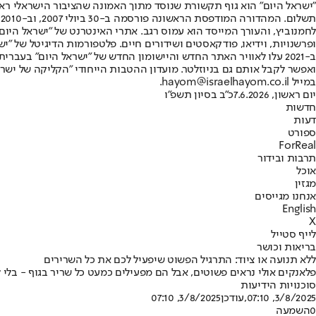
"ישראל היום" הוא גוף תקשורת שנוסד מתוך האמונה שהציבור הישראלי ראוי 
ת
ופרשנויות, וידיאו, פודקאסטים ושידורים חיים. פלטפורמות הדיגיטל של "ישרא
ב-2021 עלו לאוויר האתר החדש והיישומון החדש של "ישראל היום" בע
ואפשר לקבל אותם גם בניוזלטר. מועדון ההטבות הייחודי "הקליקה של ישרא
במייל hayom@israelhayom.co.il.
יום ראשון, 7.6.2026
כ"ב בסיון תשפ"ו
חדשות
דעות
ספורט
ForReal
תרבות ובידור
אוכל
מגזין
אנחנו מגייסים
English
X
לייף סטייל
בריאות וכושר
ללא תנועה או ציוד: התרגיל הפשוט שיפעיל לכם את כל השרירים
פלאנקים אולי נראים פשוטים, אבל הם מפעילים כמעט כל שריר בגוף - בלי ל
סוכנויות הידיעות
3/8/2025, 07:10
,עודכן
3/8/2025, 07:10
0
השמעה