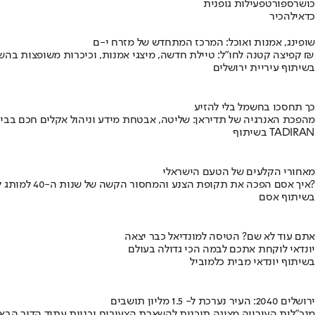
כושר
ספורט
פעילות גופנית
כדאי
להכיר
שופינג, אמנות ואוכל: המרכז המתחדש של מזרח י-ם
קפיצה קטנה לחו"ל: טיילת חדשה, מיצגי אמנות, וכיכרות משופצות בהשקעה של 100 מיליון ₪
בשיתוף עיריית ירושלים
כך תחסכו בחשמל בלי להזיע
מהפכת האנרגיה של תדיראן: שליטה, אבטחת מידע וניהול אקלים חכם בבי
בשיתוף TADIRAN
מאחורי הקלעים של הטעם הישראלי
איך אסם הפכה את תקופת הצנע והמחסור הקשה של שנות ה-40 למותג לאומי?
בשיתוף אסם
אתם עוד לא שם? הטיסה למונדיאל כבר יצאה
יונדאי לוקחת אתכם לבמה הכי גדולה בעולם
בשיתוף יונדאי מבית כלמוביל
ירושלים 2040: העיר נערכת ל- 1.5 מליון תושבים
מנכ"לית העירייה מציגה תוכנית להשארת הצעירים ובניית עתיד הדור הבא