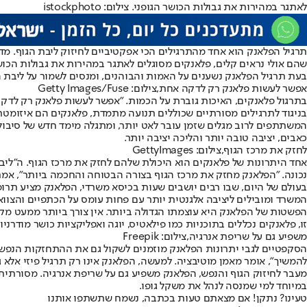
לאתגר במהירות את גבולות הכושר הגופני. צילום: istockphoto
תרגיל הפלאנק הוא אחד מהתרגילים הכי אפקטיביים לחיזוק ליבת הגוף. מד
שהם אולי נראים קלים, פלאנקים מסוגלים לאתגר במהירות את גבולות הכושר
בעת תרגיל הפלאנק נשענים על האמות והבוהנים, ומנסים לשמור על ליבת הגו
אפשר לעשות פלאנק רק לדקה אחת,צילום: Getty Images/Fuse
בתרגול פלאנקים, האיכות גוברת על הכמות. "אפשר לעשות פלאנק רק לדקה
בניגוד לתרגילים מסורתיים שכוללים תנועה מתמדת, פלאנקים הם איזומטר
המשתתפים לרוב מגלים שזמן עובר לאט יותר, ומתגלה מימד חדש של סיבולת.
כאבים, יציבה טובה יותר והליכה יציבה יותר.
לחזק את מרכז הגוף,צילום: GettyImages
אחד היתרונות של פלאנקים הוא היכולת שלהם לחזק את מרכז הגוף. ה"ליבה"
נכונה. "הפלאנק מחזק את מרכז הגוף בצורה הבטוחה והחכמה ביותר", אמרו מאמנ
בעולם של היום, שבו רבים יושבים שעות בכיסא משרדי, הפלאנק מציע תרו
המשרד ומובילים ליציבה אלגנטית יותר עם פחות עומס על הכתפיים והצוואר
הפשטות של הפלאנק היא עוצמתו הגדולה ביותר. אין צורך ביותר ממעט מקום
זו, פלאנקים נכללים בתוכניות כמו פילאטיס, יוגה ואפליקציות כושר מודרניו
משפיע גם על שריפת אנרגיה,צילום: Freepik
הסקפטיים לגבי יתרונות הפלאנק מוזמנים לשקול גם את ההתחזקות הנפשי
להמשיך", אומר מאמן מוטיבציה. למעשה, הפלאנק אינו רק תרגיל פיזי אל
מעבר לחיזוק הגוף והנפש, הפלאנק משפיע גם על שריפת אנרגיה. מסורתית
במיוחד למי שמנסה לנהל את משקל גופו.
טעינו? נתקן! אם מצאתם טעות בכתבה, נשמח שתשתפו אותנו