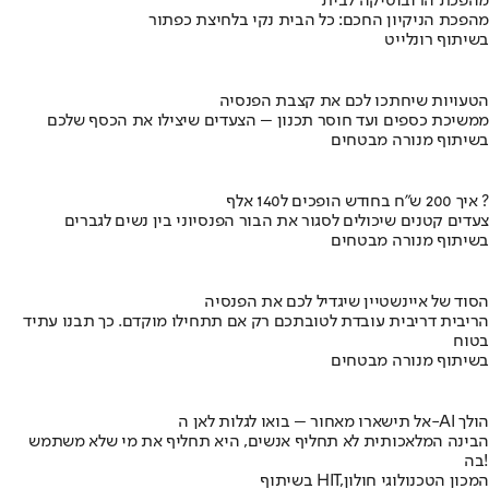
מהפכת הרובוטיקה לבית
מהפכת הניקיון החכם: כל הבית נקי בלחיצת כפתור
בשיתוף רונלייט
הטעויות שיחתכו לכם את קצבת הפנסיה
ממשיכת כספים ועד חוסר תכנון – הצעדים שיצילו את הכסף שלכם
בשיתוף מנורה מבטחים
איך 200 ש"ח בחודש הופכים ל140 אלף ?
צעדים קטנים שיכולים לסגור את הבור הפנסיוני בין נשים לגברים
בשיתוף מנורה מבטחים
הסוד של איינשטיין שיגדיל לכם את הפנסיה
הריבית דריבית עובדת לטובתכם רק אם תתחילו מוקדם. כך תבנו עתיד
בטוח
בשיתוף מנורה מבטחים
אל תישארו מאחור – בואו לגלות לאן ה-AI הולך
הבינה המלאכותית לא תחליף אנשים, היא תחליף את מי שלא משתמש
בה!
בשיתוף HIT,המכון הטכנולוגי חולון