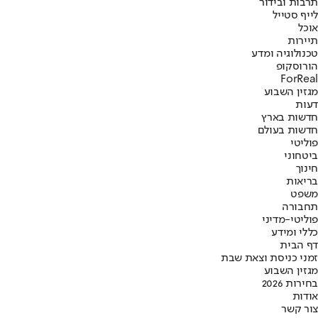
תרבות ובידור
לייף סטייל
אוכל
תיירות
טכנולוגיה ומדע
הורוסקופ
ForReal
מגזין השבוע
דעות
חדשות בארץ
חדשות בעולם
פוליטי
ביטחוני
חינוך
בריאות
משפט
תחבורה
פוליטי-מדיני
כללי ומידע
דף הבית
זמני כניסת וצאת שבת
מגזין השבוע
בחירות 2026
אודות
צור קשר