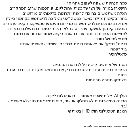
כמה הנחיות ששווה לעקוב אחריהן:
הישארו בטווח של חצי עד כפית אחת ליום. זו הכמות שרוב המחקרים
האלה משתמשים בה כדי לראות יתרונות בריאותיים מורגשים.
בחרו בקינמון ציילון כאשר אפשר. "אני ממליצה להשתמש בקינמון ציילון
אם אתם מתכננים להשתמש בו מדי יום והימנעו ממשקאות קפה מתוקים.
הוספת קינמון למשקה עתיר סוכר לא תעזור לסוכר בדם שלכם במיוחד.
לתוצאות הטובות ביותר, ערבבו אותו בקפה שחור או כזה עם כמות
מינימלית של סוכר.
טעינו? נתקן! אם מצאתם טעות בכתבה, נשמח שתשתפו אותנו
בוקר
קפה
כדאי
להכיר
הסוד של איינשטיין שיגדיל לכם את הפנסיה
הריבית דריבית עובדת לטובתכם רק אם תתחילו מוקדם. כך תבנו עתיד
בטוח
בשיתוף מנורה מבטחים
אל תישארו מאחור – בואו לגלות לאן ה-AI הולך
הבינה המלאכותית לא תחליף אנשים, היא תחליף את מי שלא משתמש
בה!
בשיתוף HIT,המכון הטכנולוגי חולון