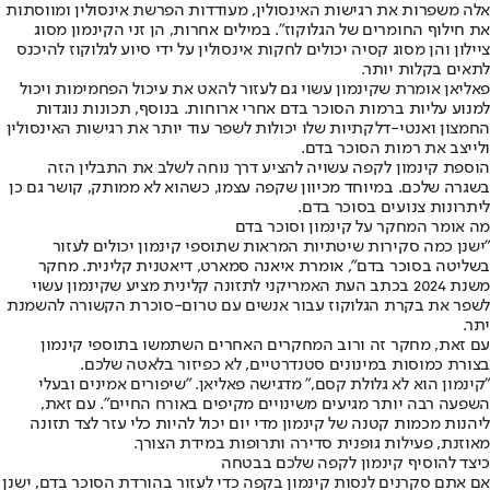
אלה משפרות את רגישות האינסולין, מעודדות הפרשת אינסולין ומווסתות
את חילוף החומרים של הגלוקוז". במילים אחרות, הן זני הקינמון מסוג
ציילון והן מסוג קסיה יכולים לחקות אינסולין על ידי סיוע לגלוקוז להיכנס
לתאים בקלות יותר.
פאליאן אומרת שקינמון עשוי גם לעזור להאט את עיכול הפחמימות ויכול
למנוע עליות ברמות הסוכר בדם אחרי ארוחות. בנוסף, תכונות נוגדות
החמצון ואנטי-דלקתיות שלו יכולות לשפר עוד יותר את רגישות האינסולין
ולייצב את רמות הסוכר בדם.
הוספת קינמון לקפה עשויה להציע דרך נוחה לשלב את התבלין הזה
בשגרה שלכם. במיוחד מכיוון שקפה עצמו, כשהוא לא ממותק, קושר גם כן
ליתרונות צנועים בסוכר בדם.
מה אומר המחקר על קינמון וסוכר בדם
"ישנן כמה סקירות שיטתיות המראות שתוספי קינמון יכולים לעזור
בשליטה בסוכר בדם", אומרת איאנה סמארט, דיאטנית קלינית. מחקר
משנת 2024 בכתב העת האמריקני לתזונה קלינית מציע שקינמון עשוי
לשפר את בקרת הגלוקוז עבור אנשים עם טרום-סוכרת הקשורה להשמנת
יתר.
עם זאת, מחקר זה ורוב המחקרים האחרים השתמשו בתוספי קינמון
בצורת כמוסות במינונים סטנדרטיים, לא כפיזור בלאטה שלכם.
"קינמון הוא לא גלולת קסם," מדגישה פאליאן. "שיפורים אמינים ובעלי
השפעה רבה יותר מגיעים משינויים מקיפים באורח החיים". עם זאת,
ליהנות מכמות קטנה של קינמון מדי יום יכול להיות כלי עזר לצד תזונה
מאוזנת, פעילות גופנית סדירה ותרופות במידת הצורך.
כיצד להוסיף קינמון לקפה שלכם בבטחה
אם אתם סקרנים לנסות קינמון בקפה כדי לעזור בהורדת הסוכר בדם, ישנן