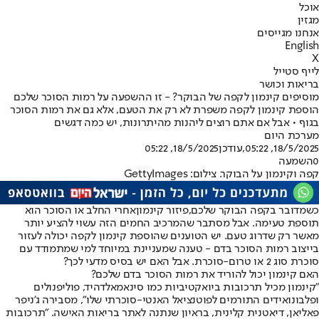
אוכל
מגזין
אנחנו מגייסים
English
X
לייף סטייל
בריאות וכושר
מוסיפים קינמון לקפה של הבוקר? - זו ההשפעה על רמות הסוכר שלכם
הוספת קינמון לקפה משפרת לא רק את הטעם, אלא גם את רמות הסוכר
בגוף • אבל אם אתם רוצים ליהנות מהיתרונות, יש כמה דגשים
מערכת היום
18/5/2025, 05:22
,עודכן
18/5/2025, 05:22
0
השמעה
קפה וקינמון על הבוקר. צילום: GettyImages
כשמדובר בקפה הבוקר שלכם,
פיזור קינמון
אחרי החלב או הסוכר הוא
תוספת טעימה. אבל מסתבר שהמרכיב החמים הזה עשוי להציע יותר
מאשר רק שדרוג טעם. יש הטוענים שהוספת קינמון לקפה יכולה לעזור
בייצוב רמות הסוכר בדם - טענה שמעניינת במיוחד למי שמתמודד עם
סוכרת סוג 2 או טרום-סוכרת. אבל האם יש בסיס מדעי לכך?
האם קינמון יכול להוריד את רמות הסוכר בדם שלכם
?
"קינמון מכיל תרכובות ביואקטיביות כמו סינאמאלדהיד, פוליפנולים
ופלבונואידים התורמים לפוטנציאל האנטי-סוכרתי שלו", מסבירה ג'ניפר
פאליאן, דיאטנית קלינית, בראיון שנתנה לאתר בריאות האישה. "תרכובות