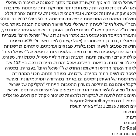
"ישראל היום" הוא גוף תקשורת שנוסד מתוך האמונה שהציבור הישראלי
ראוי לעיתונות טובה יותר, מאוזנת יותר ומדויקת יותר. עיתונות שמדברת
ולא צועקת. עיתונות אמינה, אובייקטיבית ועניינית. עיתונות אחרת וללא
תשלום. המהדורה המודפסת הראשונה פורסמה ב-30 ביולי 2007, וב-2010
הפך "ישראל היום" לעיתון הישראלי בעל שיעור החשיפה הגבוה ביותר בימי
חול. מו"ל העיתון היא ד"ר מרים אדלסון. העורך הראשי הוא עמר לחמנוביץ,
והעורך המייסד הוא עמוס רגב. אתרי האינטרנט של "ישראל היום" בעברית
ובאנגלית, כמו כן היישומונים (אפליקציות) לאנדרואיד ול-iOS, מציגים
חדשות מסביב לשעון, תוכן בלעדי, מבזקים ועדכונים, ניתוחים ופרשנויות,
וידיאו, פודקאסטים ושידורים חיים. פלטפורמות הדיגיטל של "ישראל היום"
כוללות ערוצי חדשות ודעות, תרבות ובידור, לייף סטייל, טכנולוגיה, ספורט,
כלכלה וצרכנות, בריאות, חיילים, אוכל, יהדות, תיירות ורכב. ב-2021 עלו
לאוויר האתר החדש והיישומון החדש של "ישראל היום" בעברית, במטרה
לספק לגולשים חוויה מהירה, עדכנית, בטוחה ונוחה. תכני המהדורה
המודפסת של העיתון זמינים גם באתר, במהדורה יומית מקוונת, ואפשר
לקבל אותם גם בניוזלטר. מועדון ההטבות הייחודי "הקליקה של ישראל
היום" מציע לגולשי האתר הנחות ומבצעים על מוצרים ושירותים. ישראל
היום פתוח להערות, לביקורת ולהצעות לשיפור מקהל הקוראים. פנו אלינו
במייל hayom@israelhayom.co.il.
יום ראשון, 3.5.2026
ט"ז באייר תשפ"ו
חדשות
דעות
ספורט
ForReal
תרבות ובידור