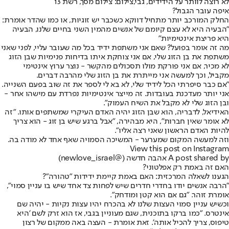
לא רוצה לוותר על הידידים, גבי,צילום: צילום מסך, רשת 13
איפה עובר הגבול?
החלק המורכב יותר מתחיל דווקא כשכבר יש זוגיות, או כמו שהדר אומרת:
"הבעיה היא לא עצם קיומם של אנשים מהמין השני בחיים שלנו, הבעיה
היא פריצת אינטימיות"
מה זה אומר בפועל? שאם אני משתפת ידיד בכל מה שעובר עליי, לפני שאני
משתפת את בן הזוג שלי, אם אני צוחקת איתו בדיחות פנימיות שבן הזוג
לא מכיר, אם אני פורקת מולו תסכולים מהקשר - נוצר ערוץ אינטימי
מקביל, וכך למעשה אני מייתרת את בן הזוג שלי מהרבה דברים.
"אם כבר סיפרתי הכל לידיד שלי, לא בא לי לספר את זה שוב בפעם השנייה.
אני יותר מעדכנת בעובדות. זה מייצר אינטימיות נפרדת עם מישהו אחר -
ובן הזוג שלי לא מקבל את השיח העמוק".
האידיאל, לדבריה, הוא שבן הזוג יהיה האדם העיקרי שמשתפים אותו. "זה
לא אומר שאין חברות", היא מבהירה, "אבל ברגע שיש בן זוג - הוא צריך
להיות האדם הראשון שאני רצה אליו".
וזה למעשה המקום שמערער - המשיכה הסמויה שאף אחד לא מודה בה.
View this post on Instagram
A post shared by אהבה חדשה (@newlove_israel)
האם זה באמת רק אפלטוני?
הגענו לשאלה המרכזית: האם באמת קיימת ידידות "טהורה"?
"הרבה אנשים יודו בחדרי חדרים שיש לפחות צד אחד שיש בו עניין סמוי",
אומרת זוהר. "גם אם הוא קטן ומודחק".
וכשיש עניין סמוי העצות שלנו לא בהכרח יהיו עצות נקיות - יהיה שם
אינטרס. "כמו ברקו בתוכנית, שגם מעוניין בגבי, אז הוא זרק לשם 'היא
טיפוס, צריך להכיל אותה'. זאת אומרת - העצה באה ממקום של רצון