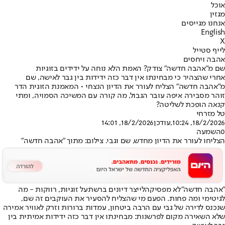
אוכל
מגזין
אנחנו מגייסים
English
X
לייף סטייל
אהבה ויחסים
שם מ"אהבה חדשה" צודק? האמת הלא נוחה על ידידים בזוגיות
אחרי שהצהיר כי מבחינתו אין דבר כזה ידידות בין גבר לאישה, שם
מ"אהבה חדשה" הצליח לעורר את הדיון הנצחי • המאמנת הזוגית הדר
זוהר מסבירה איפה עובר הגבול, מה קורה עם המשיכה הסמויה, ומתי
קנאה הופכת לשליטה?
טל מזרחי
18/2/2026, 10:24
,עודכן
18/2/2026, 14:01
0
השמעה
הצליחו לעורר את הדיון מחדש, שם וגבי. צילום: מתוך "אהבה חדשה"
"אהבה חדשה"
לא מפסיקה
לייצר דיונים ברשת
על זוגיות, רווקות - מה
לגיטימי ומה פחות. הפעם מי שהצליח להסעיר את העוקבים זה שם,
שנכנס לדירה של גבי עם הרבה ביטחון, עמדות ברורות וזרק לאוויר אמירה
שלא השאירה מקום לפרשנות: מבחינתו אין דבר כזה ידידות אמיתית בין