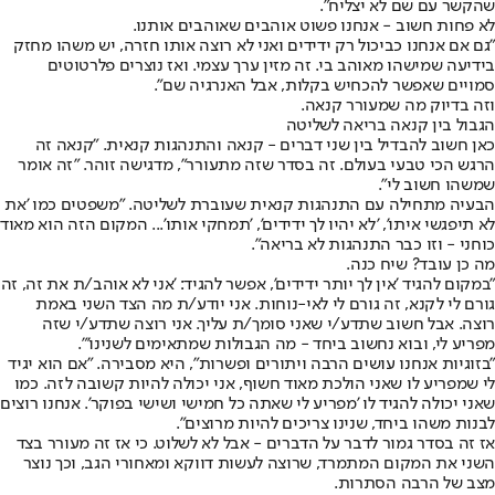
שהקשר עם שם לא יצליח".
לא פחות חשוב - אנחנו פשוט אוהבים שאוהבים אותנו.
"גם אם אנחנו כביכול רק ידידים ואני לא רוצה אותו חזרה, יש משהו מחזק
בידיעה שמישהו מאוהב בי. זה מזין ערך עצמי. ואז נוצרים פלרטוטים
סמויים שאפשר להכחיש בקלות, אבל האנרגיה שם".
וזה בדיוק מה שמעורר קנאה.
הגבול בין קנאה בריאה לשליטה
כאן חשוב להבדיל בין שני דברים - קנאה והתנהגות קנאית. "קנאה זה
הרגש הכי טבעי בעולם. זה בסדר שזה מתעורר", מדגישה זוהר. "זה אומר
שמשהו חשוב לי".
הבעיה מתחילה עם התנהגות קנאית שעוברת לשליטה. "משפטים כמו 'את
לא תיפגשי איתו', 'לא יהיו לך ידידים', 'תמחקי אותו'... המקום הזה הוא מאוד
כוחני - וזו כבר התנהגות לא בריאה".
מה כן עובד? שיח כנה.
"במקום להגיד 'אין לך יותר ידידים', אפשר להגיד: 'אני לא אוהב/ת את זה, זה
גורם לי לקנא, זה גורם לי לאי-נוחות. אני יודע/ת מה הצד השני באמת
רוצה. אבל חשוב שתדע/י שאני סומך/ת עליך. אני רוצה שתדע/י שזה
מפריע לי, ובוא נחשוב ביחד - מה הגבולות שמתאימים לשנינו'".
"בזוגיות אנחנו עושים הרבה ויתורים ופשרות", היא מסבירה. "אם הוא יגיד
לי שמפריע לו שאני הולכת מאוד חשוף, אני יכולה להיות קשובה לזה. כמו
שאני יכולה להגיד לו 'מפריע לי שאתה כל חמישי ושישי בפוקר'. אנחנו רוצים
לבנות משהו ביחד, שנינו צריכים להיות מרוצים".
אז זה בסדר גמור לדבר על הדברים - אבל לא לשלוט. כי אז זה מעורר בצד
השני את המקום המתמרד, שרוצה לעשות דווקא ומאחורי הגב, וכך נוצר
מצב של הרבה הסתרות.