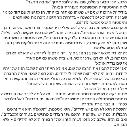
הרגש הכי טבעי בעולם, שם שני,צילום: מתוך "אהבה חדשה"
למה ההיסטוריה המשותפת מעוררת קנאה?
בידידות ארוכות שנים יש משהו מאתגר במיוחד. הן מגיעות עם קוד פנימי
שבן זוג חדש לא יכול לפענח - בדיחות מהתיכון, זיכרונות משותפים
והיסטוריה שאי אפשר לתרגם.
וכאן נכנס למשוואה גם הזמן. "כשיש לי ידיד שמכיר אותי עשר שנים, והבן
זוג שלי מכיר אותי שנתיים", מסבירה זוהר, "יש שם פער שקשה לגשר עליו".
פתאום יש שיחות נוסטלגיות ש"רק אתם מבינים", יש היסטוריה משותפת
שבן הזוג לא חלק ממנה, ויש תחושה שהידיד הזה מכיר חלקים שבן הזוג
עוד לא הגיע אליהם.
זה לא רק משאיר את בן הזוג בחוץ - זה גורם לו להרגיש שהוא לא האדם
הכי קרוב, לא האדם שהכי מכיר. ויש בזה משהו מאיים מאוד.
אז שם צודק או לא?
"אני יכולה להבין את הרצון של שם. אני לא הייתי רוצה שלבן הזוג שלי יהיו
ידידות, והוא היה לא רוצה שיהיו לי ידידים. הוא רוצה שאני אהיה החברה
הכי טובה שלו, שאני יכולה למלא את כל החלקים. אז הרצון והבקשה היא
מאוד לגיטימית - שאנחנו נהיה הצוות, שאנחנו נהיה אנחנו".
אבל הדרך היא כל ההבדל.
אם זו בקשה שנאמרת ממקום פגיע ופתוח – יש על מה לדבר. אם זו דרישה
כוחנית שמתחילה בידידים וממשיכה ל"אל תצאי עם חברות" ו"אל תלבשי
ככה" - זו כבר נורת אזהרה.
"השאלה היא לא האם יש ידידים", היא מסכמת. "השאלה היא איך נראים
הגבולות, כמה יש שקיפות, והאם שני הצדדים מרגישים בטוחים ומכבדים".
ואם בן הזוג שלכם לא מוכן לשיח הזה? אולי הבעיה היא לא הידידים - אלא
הבן זוג.