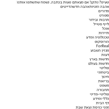
טעינו? נתקן! אם מצאתם טעות בכתבה, נשמח שתשתפו אותנו
אהבה וזוגיות
אהבה חדשה
דייטים
מדורים
ספורט
תרבות ובידור
לייף סטייל
אוכל
תיירות
טכנולוגיה ומדע
הורוסקופ
ForReal
מגזין השבוע
דעות
חדשות בארץ
חדשות בעולם
פוליטי
ביטחוני
חינוך
בריאות
משפט
תחבורה
פוליטי-מדיני
כללי ומידע
דף הבית
זמני כניסת וצאת שבת