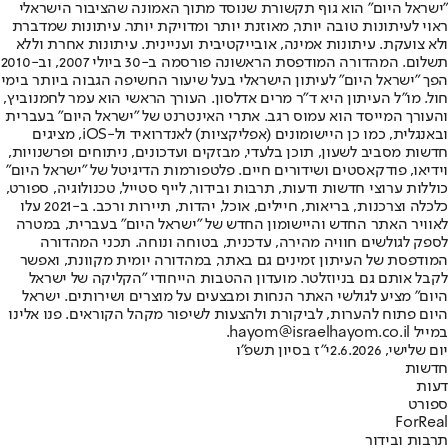
"ישראל היום" הוא גוף תקשורת שנוסד מתוך האמונה שהציבור הישראלי
ראוי לעיתונות טובה יותר, מאוזנת יותר ומדויקת יותר. עיתונות שמדברת
ולא צועקת. עיתונות אמינה, אובייקטיבית ועניינית. עיתונות אחרת וללא
תשלום. המהדורה המודפסת הראשונה פורסמה ב-30 ביולי 2007, וב-2010
הפך "ישראל היום" לעיתון הישראלי בעל שיעור החשיפה הגבוה ביותר בימי
חול. מו"ל העיתון היא ד"ר מרים אדלסון. העורך הראשי הוא עמר לחמנוביץ,
והעורך המייסד הוא עמוס רגב. אתרי האינטרנט של "ישראל היום" בעברית
ובאנגלית, כמו כן היישומונים (אפליקציות) לאנדרואיד ול-iOS, מציגים
חדשות מסביב לשעון, תוכן בלעדי, מבזקים ועדכונים, ניתוחים ופרשנויות,
וידיאו, פודקאסטים ושידורים חיים. פלטפורמות הדיגיטל של "ישראל היום"
כוללות ערוצי חדשות ודעות, תרבות ובידור, לייף סטייל, טכנולוגיה, ספורט,
כלכלה וצרכנות, בריאות, חיילים, אוכל, יהדות, תיירות ורכב. ב-2021 עלו
לאוויר האתר החדש והיישומון החדש של "ישראל היום" בעברית, במטרה
לספק לגולשים חוויה מהירה, עדכנית, בטוחה ונוחה. תכני המהדורה
המודפסת של העיתון זמינים גם באתר, במהדורה יומית מקוונת, ואפשר
לקבל אותם גם בניוזלטר. מועדון ההטבות הייחודי "הקליקה של ישראל
היום" מציע לגולשי האתר הנחות ומבצעים על מוצרים ושירותים. ישראל
היום פתוח להערות, לביקורת ולהצעות לשיפור מקהל הקוראים. פנו אלינו
במייל hayom@israelhayom.co.il.
יום שלישי, 2.6.2026
י"ז בסיון תשפ"ו
חדשות
דעות
ספורט
ForReal
תרבות ובידור