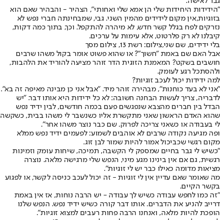
גבר לאישה.
"הידידות היחידות שלי הן אמא שלי ואחותי", הצהיר - והבהיר שאם הוא
בזוגיות,
אין מקום לידידים מהמין השני
. גבי, שמבחינתה חברי נפש לא
נזרקים לפח בגלל קשר חדש, לא מיהרה להתקפל. וכך, בתוך כמה דקות,
קיבלנו לא רק פלרטוט, אלא עימות על ערכים.
בלי ידידים, שם שני,צילום: רשת 13, צילום מסך
אבל האם שם באמת "חשוך"? או שהוא פשוט אומר בקול משהו שרבים
חושבים בשקט? המאמנת הזוגית הדר זוהר מציעה להוריד את הלהבות,
ולהסתכל רגע לעומק.
למה ידידות יכול לעכב זוגיות?
"אני לא בעד כוחנות", מבהירה זוהר מיד. "אבל אני כן מבינה מאיפה זה בא".
לדבריה, צריך לעשות הבחנה חשובה: לא כל ידידות היא אותו דבר. "יש
הבדל בין חברים מהצבא שנפגשים פעם בכמה חודשים, לבין ידיד נפש
שהוא האדם הראשון שאני מתקשרת אליו כשנשבר לי משהו בבית, כשקשה
לי בעבודה או כשאני צריכה לפרוק. שם כבר נוצר משהו אחר".
ופה מגיעה נקודה שרבים לא אוהבים לשמוע: לפעמים ידיד נפש ממלא
מקום רגשי שכביכול אמור להיות שמור לבן זוג.
"כשיש לי גבר בחיים שמספק לי הקשבה, תמיכה, שיחות עומק וזמינות
רגשית, גם אם אין בינינו מגע מיני, הנפש שלי מרגישה מלאה. נוצרה
מציאות מדומה כאילו כבר יש לי זוגיות".
מה שאומר שאם עדיין אין לי זוגיות - זה יכול לעכב כניסה לקשר, או לפגוע
בקשר הקיים.
"זה כמו לחפש עבודה כשיש לך עבודה - יש הרבה נוחות, אז אין באמת
דרייב להניע את הדברים. אותו דבר קורה כשיש ידיד נפש. הנפש שלנו
הופכת להיות מלאה, ואנחנו הרבה פחות רעבים למצוא זוגיות".