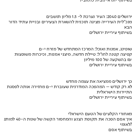
בשיתוף יונדאי מבית כלמוביל
ירושלים 2040: העיר נערכת ל- 1.5 מליון תושבים
מנכ"לית העירייה מציגה תוכנית להשארת הצעירים ובניית עתיד הדור
הבא
בשיתוף עיריית ירושלים
שופינג, אמנות ואוכל: המרכז המתחדש של מזרח י-ם
קפיצה קטנה לחו"ל: טיילת חדשה, מיצגי אמנות, וכיכרות משופצות
בהשקעה של 100 מיליון ₪
בשיתוף עיריית ירושלים
כך ירושלים ממציאה את עצמה מחדש
לא רק קודש – המהפכה המודרנית שעוברת י-ם מחזירה אותה לפסגת
התיירות הישראלית
בשיתוף עיריית ירושלים
מאחורי הקלעים של הטעם הישראלי
איך אסם הפכה את תקופת הצנע והמחסור הקשה של שנות ה-40 למותג
לאומי?
בשיתוף אסם