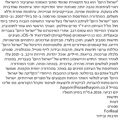
"ישראל היום" הוא גוף תקשורת שנוסד מתוך האמונה שהציבור הישראלי
ראוי לעיתונות טובה יותר, מאוזנת יותר ומדויקת יותר. עיתונות שמדברת
ולא צועקת. עיתונות אמינה, אובייקטיבית ועניינית. עיתונות אחרת וללא
תשלום. המהדורה המודפסת הראשונה פורסמה ב-30 ביולי 2007, וב-2010
הפך "ישראל היום" לעיתון הישראלי בעל שיעור החשיפה הגבוה ביותר בימי
חול. מו"ל העיתון היא ד"ר מרים אדלסון. העורך הראשי הוא עמר לחמנוביץ,
והעורך המייסד הוא עמוס רגב. אתרי האינטרנט של "ישראל היום" בעברית
ובאנגלית, כמו כן היישומונים (אפליקציות) לאנדרואיד ול-iOS, מציגים
חדשות מסביב לשעון, תוכן בלעדי, מבזקים ועדכונים, ניתוחים ופרשנויות,
וידיאו, פודקאסטים ושידורים חיים. פלטפורמות הדיגיטל של "ישראל היום"
כוללות ערוצי חדשות ודעות, תרבות ובידור, לייף סטייל, טכנולוגיה, ספורט,
כלכלה וצרכנות, בריאות, חיילים, אוכל, יהדות, תיירות ורכב. ב-2021 עלו
לאוויר האתר החדש והיישומון החדש של "ישראל היום" בעברית, במטרה
לספק לגולשים חוויה מהירה, עדכנית, בטוחה ונוחה. תכני המהדורה
המודפסת של העיתון זמינים גם באתר, במהדורה יומית מקוונת, ואפשר
לקבל אותם גם בניוזלטר. מועדון ההטבות הייחודי "הקליקה של ישראל
היום" מציע לגולשי האתר הנחות ומבצעים על מוצרים ושירותים. ישראל
היום פתוח להערות, לביקורת ולהצעות לשיפור מקהל הקוראים. פנו אלינו
במייל hayom@israelhayom.co.il.
יום רביעי, 3.6.2026
י"ח בסיון תשפ"ו
חדשות
דעות
ספורט
ForReal
תרבות ובידור