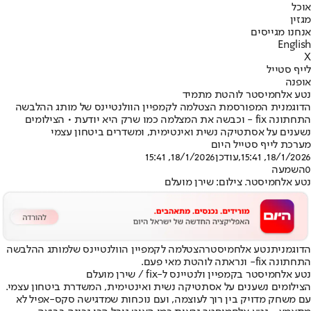
אוכל
מגזין
אנחנו מגייסים
English
X
לייף סטייל
אופנה
נטע אלחמיסטר לוהטת מתמיד
הדוגמנית המפורסמת הצטלמה לקמפיין הוולנטיינס של מותג ההלבשה
התחתונה fix - וכבשה את המצלמה כמו שרק היא יודעת • הצילומים
נשענים על אסתטיקה נשית ואינטימית, ומשדרים ביטחון עצמי
מערכת לייף סטייל היום
18/1/2026, 15:41
,עודכן
18/1/2026, 15:41
0
השמעה
נטע אלחמיסטר. צילום: שירן מועלם
הדוגמנית
נטע אלחמיסטר
הצטלמה לקמפיין הוולנטיינס של
מותג ההלבשה
התחתונה fix
- ונראתה לוהטת מאי פעם.
נטע אלחמיסטר בקמפיין ולנטיינס ל-fix / שירן מועלם
הצילומים נשענים על אסתטיקה נשית ואינטימית, המשדרת ביטחון עצמי.
עם משחק מדויק בין רוך לעוצמה, ועם נוכחות שמדגישה סקס-אפיל לא