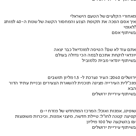
מאחורי הקלעים של הטעם הישראלי
איך אסם הפכה את תקופת הצנע והמחסור הקשה של שנות ה-40 למותג
לאומי?
בשיתוף אסם
אתם עוד לא שם? הטיסה למונדיאל כבר יצאה
יונדאי לוקחת אתכם לבמה הכי גדולה בעולם
בשיתוף יונדאי מבית כלמוביל
ירושלים 2040: העיר נערכת ל- 1.5 מליון תושבים
מנכ"לית העירייה מציגה תוכנית להשארת הצעירים ובניית עתיד הדור
הבא
בשיתוף עיריית ירושלים
שופינג, אמנות ואוכל: המרכז המתחדש של מזרח י-ם
קפיצה קטנה לחו"ל: טיילת חדשה, מיצגי אמנות, וכיכרות משופצות
בהשקעה של 100 מיליון ₪
בשיתוף עיריית ירושלים