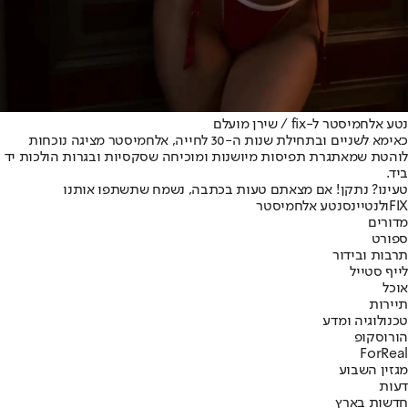
נטע אלחמיסטר ל-fix / שירן מועלם
כאימא לשניים ובתחילת שנות ה-30 לחייה, אלחמיסטר מציגה נוכחות
לוהטת שמאתגרת תפיסות מיושנות ומוכיחה שסקסיות ובגרות הולכות יד
ביד.
טעינו? נתקן! אם מצאתם טעות בכתבה, נשמח שתשתפו אותנו
FIX
ולנטיינס
נטע אלחמיסטר
מדורים
ספורט
תרבות ובידור
לייף סטייל
אוכל
תיירות
טכנולוגיה ומדע
הורוסקופ
ForReal
מגזין השבוע
דעות
חדשות בארץ