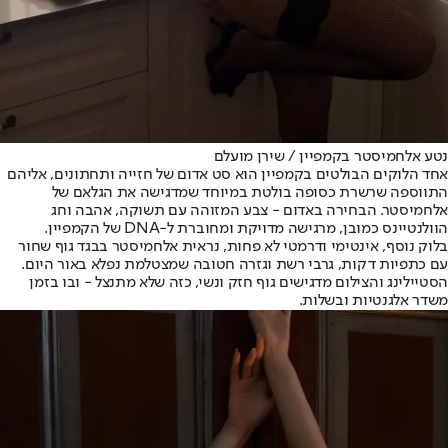
נטע אלחמיסטר בקמפיין / שירן מועלם
אחד הלוקים הבולטים בקמפיין הוא סט אדום של חזייה ותחתונים, אליהם
התווספה שרשרת כסופה בולטת במיוחד שמדגישה את הגלאם של
אלחמיסטר. הבחירה באדום - צבע המזוהה עם תשוקה, אהבה וחג
הוולנטיינס כמובן, מרגישה מדויקת ומחוברת ל-DNA של הקמפיין.
בלוק נוסף, אינטימי ודרמטי לא פחות, נראית אלחמיסטר בבגד גוף שחור
עם כתפיות דקות, גרבי רשת וגזרה חטובה שמצטלמת נפלא באור היום.
הסטיילינג והצילום מדגישים גוף חזק ונשי, כזה שלא מתנצל - ובו בזמן
משדר אלגנטיות ובשלות.