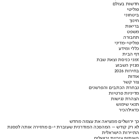
חדשות בעולם
פוליטי
ביטחוני
חינוך
בריאות
משפט
תחבורה
פוליטי-מדיני
כללי ומידע
דף הבית
זמני כניסת וצאת שבת
מגזין השבוע
בחירות 2026
אודות
צור קשר
נבחרת הכתבים והפרשנים
מדיניות פרטיות
הצהרת נגישות
תנאי שימוש
כדאי
להכיר
כך ירושלים ממציאה את עצמה מחדש
לא רק קודש – המהפכה המודרנית שעוברת י-ם מחזירה אותה לפסגת
התיירות הישראלית
בשיתוף עיריית ירושלים