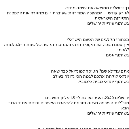
כך ירושלים ממציאה את עצמה מחדש
לא רק קודש – המהפכה המודרנית שעוברת י-ם מחזירה אותה לפסגת
התיירות הישראלית
בשיתוף עיריית ירושלים
מאחורי הקלעים של הטעם הישראלי
איך אסם הפכה את תקופת הצנע והמחסור הקשה של שנות ה-40 למותג
לאומי?
בשיתוף אסם
אתם עוד לא שם? הטיסה למונדיאל כבר יצאה
יונדאי לוקחת אתכם לבמה הכי גדולה בעולם
בשיתוף יונדאי מבית כלמוביל
ירושלים 2040: העיר נערכת ל- 1.5 מליון תושבים
מנכ"לית העירייה מציגה תוכנית להשארת הצעירים ובניית עתיד הדור
הבא
בשיתוף עיריית ירושלים