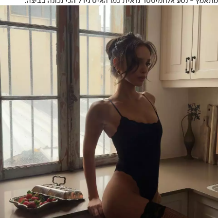
מתאמץ - נטע אלחמיסטר נראית כמו האיט גירל הכי נכונה בביצה.