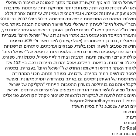
"ישראל היום" הוא גוף תקשורת שנוסד מתוך האמונה שהציבור הישראלי
ראוי לעיתונות טובה יותר, מאוזנת יותר ומדויקת יותר. עיתונות שמדברת
ולא צועקת. עיתונות אמינה, אובייקטיבית ועניינית. עיתונות אחרת וללא
תשלום. המהדורה המודפסת הראשונה פורסמה ב-30 ביולי 2007, וב-2010
הפך "ישראל היום" לעיתון הישראלי בעל שיעור החשיפה הגבוה ביותר בימי
חול. מו"ל העיתון היא ד"ר מרים אדלסון. העורך הראשי הוא עמר לחמנוביץ,
והעורך המייסד הוא עמוס רגב. אתרי האינטרנט של "ישראל היום" בעברית
ובאנגלית, כמו כן היישומונים (אפליקציות) לאנדרואיד ול-iOS, מציגים
חדשות מסביב לשעון, תוכן בלעדי, מבזקים ועדכונים, ניתוחים ופרשנויות,
וידיאו, פודקאסטים ושידורים חיים. פלטפורמות הדיגיטל של "ישראל היום"
כוללות ערוצי חדשות ודעות, תרבות ובידור, לייף סטייל, טכנולוגיה, ספורט,
כלכלה וצרכנות, בריאות, חיילים, אוכל, יהדות, תיירות ורכב. ב-2021 עלו
לאוויר האתר החדש והיישומון החדש של "ישראל היום" בעברית, במטרה
לספק לגולשים חוויה מהירה, עדכנית, בטוחה ונוחה. תכני המהדורה
המודפסת של העיתון זמינים גם באתר, במהדורה יומית מקוונת, ואפשר
לקבל אותם גם בניוזלטר. מועדון ההטבות הייחודי "הקליקה של ישראל
היום" מציע לגולשי האתר הנחות ומבצעים על מוצרים ושירותים. ישראל
היום פתוח להערות, לביקורת ולהצעות לשיפור מקהל הקוראים. פנו אלינו
במייל hayom@israelhayom.co.il.
יום רביעי, 3.6.2026
י"ח בסיון תשפ"ו
חדשות
דעות
ספורט
ForReal
תרבות ובידור