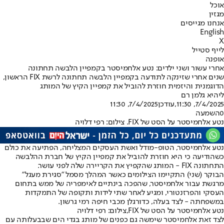
אוכל
מגזין
אנחנו מגייסים
English
X
לייף סטייל
אופנה
אחרי עשור ושני ילדים: נטע אלחמיסטר בקמפיין הלבשה תחתונה
שנים אחרי שזינקה לתודעה בקמפיין הלבשה תחתונה לרשת FIX הראשון,
הדוגמנית והיזמית חוזרת להוביל את קמפיין הקיץ של המותג
ליהיא גלמן רם
7/4/2025, 11:30
,עודכן
7/4/2025, 11:30
0
השמעה
נטע אלחמיסטר על הסט של FIX. צילום: רפי דלויה
נטע אלחמיסטר
, הטופ-מודל ואשת העסקים המצליחה, הפתיעה את כולם
כשהודיעה כי היא חוזרת להוביל את קמפיין הקיץ של חברת ההלבשה
התחתונה FIX - המותג שהקפיץ את הקריירה שלה לפני עושר.
הבוקר (שני) התקיימו הצילומים כאשר המהלך מסמל "סגירת מעגל"
מרגשת עבור אלחמיסטר, שהפכה בינתיים לאימפריה של ממש בתחום
העסקי והפרזנטורי, ומגיע לאחר שתי לידות ותקופה של התמקדות
במשפחתה - לצד בעלה, כדורגלן מכבי חיפה רמי גרשון.
נטע אלחמיסטר על הסט של FIX,צילום: רפי דלויה
לצד זאת אלחמיסטר שימשה גם כפנים של מותג בגדי הים שבבעלותה עם