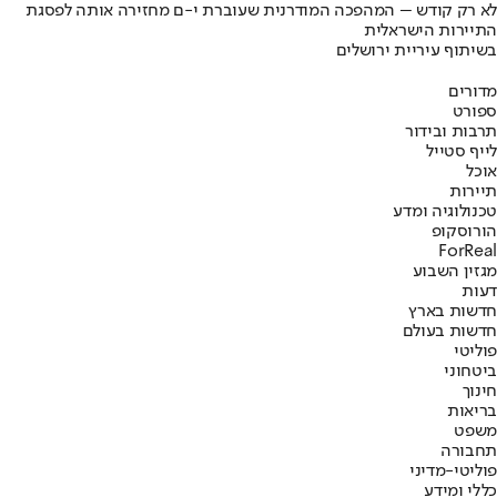
לא רק קודש – המהפכה המודרנית שעוברת י-ם מחזירה אותה לפסגת
התיירות הישראלית
בשיתוף עיריית ירושלים
מדורים
ספורט
תרבות ובידור
לייף סטייל
אוכל
תיירות
טכנולוגיה ומדע
הורוסקופ
ForReal
מגזין השבוע
דעות
חדשות בארץ
חדשות בעולם
פוליטי
ביטחוני
חינוך
בריאות
משפט
תחבורה
פוליטי-מדיני
כללי ומידע