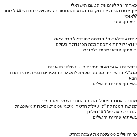
מאחורי הקלעים של הטעם הישראלי
איך אסם הפכה את תקופת הצנע והמחסור הקשה של שנות ה-40 למותג
לאומי?
בשיתוף אסם
אתם עוד לא שם? הטיסה למונדיאל כבר יצאה
יונדאי לוקחת אתכם לבמה הכי גדולה בעולם
בשיתוף יונדאי מבית כלמוביל
ירושלים 2040: העיר נערכת ל- 1.5 מליון תושבים
מנכ"לית העירייה מציגה תוכנית להשארת הצעירים ובניית עתיד הדור
הבא
בשיתוף עיריית ירושלים
שופינג, אמנות ואוכל: המרכז המתחדש של מזרח י-ם
קפיצה קטנה לחו"ל: טיילת חדשה, מיצגי אמנות, וכיכרות משופצות
בהשקעה של 100 מיליון ₪
בשיתוף עיריית ירושלים
כך ירושלים ממציאה את עצמה מחדש