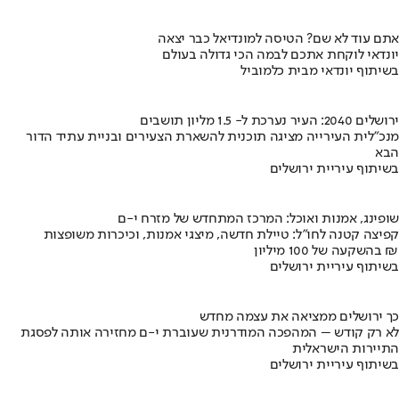
אתם עוד לא שם? הטיסה למונדיאל כבר יצאה
יונדאי לוקחת אתכם לבמה הכי גדולה בעולם
בשיתוף יונדאי מבית כלמוביל
ירושלים 2040: העיר נערכת ל- 1.5 מליון תושבים
מנכ"לית העירייה מציגה תוכנית להשארת הצעירים ובניית עתיד הדור
הבא
בשיתוף עיריית ירושלים
שופינג, אמנות ואוכל: המרכז המתחדש של מזרח י-ם
קפיצה קטנה לחו"ל: טיילת חדשה, מיצגי אמנות, וכיכרות משופצות
בהשקעה של 100 מיליון ₪
בשיתוף עיריית ירושלים
כך ירושלים ממציאה את עצמה מחדש
לא רק קודש – המהפכה המודרנית שעוברת י-ם מחזירה אותה לפסגת
התיירות הישראלית
בשיתוף עיריית ירושלים