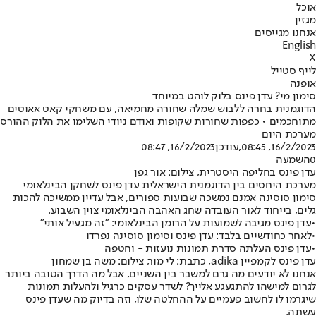
אוכל
מגזין
אנחנו מגייסים
English
X
לייף סטייל
אופנה
סימון מי? עדן פינס בלוק לוהט במיוחד
הדוגמנית בחרה ללבוש שמלה שחורה מחמיאה, עם משחקי קאט אאוטים
מתוחכמים • כפפות שחורות שקופות ואודם ניודי השלימו את הלוק ההורס
מערכת היום
16/2/2023, 08:45
,עודכן
16/2/2023, 08:47
0
השמעה
עדן פינס בחליפה היסטרית, צילום: אור גפן
מערכת היחסים בין הדוגמנית הישראלית עדן פינס לשחקן הבינלאומי
סימון סוסינה אמנם נמשכה שבועות ספורים, אבל עדיין ממשיכה להכות
גלים, בייחוד לאור העובדה שחג האהבה הבינלאומי צוין השבוע.
•
עדן פינס מגיבה לשמועות על הרומן הבינלאומי: "זה מגעיל אותי"
•
לאחר כחודשיים בלבד: עדן פינס וסימון סוסינה נפרדו
•
עדן פינס העלתה סדרת תמונות נועזות - וחטפה
עדן פינס לקמפיין adika, כתבת: לי מור, צילום: משה בן שמחון
אנחנו לא יודעים מה גרם למשבר בין השניים, אבל מה הדרך הטובה ביותר
לגרום למישהו להתגעגע אלייך? לשדר עסקים כרגיל ולהעלות תמונות
שיגרמו לו לחשוב פעמיים על ההחלטה שלו, וזה בדיוק מה שעדן פינס
עשתה.