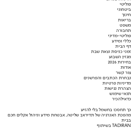
פוליטי
ביטחוני
חינוך
בריאות
משפט
תחבורה
פוליטי-מדיני
כללי ומידע
דף הבית
זמני כניסת וצאת שבת
מגזין השבוע
בחירות 2026
אודות
צור קשר
נבחרת הכתבים והפרשנים
מדיניות פרטיות
הצהרת נגישות
תנאי שימוש
כדאי
להכיר
כך תחסכו בחשמל בלי להזיע
מהפכת האנרגיה של תדיראן: שליטה, אבטחת מידע וניהול אקלים חכם
בבית
בשיתוף TADIRAN