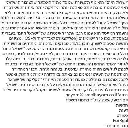
"ישראל היום" הוא גוף תקשורת שנוסד מתוך האמונה שהציבור הישראלי
ראוי לעיתונות טובה יותר, מאוזנת יותר ומדויקת יותר. עיתונות שמדברת
ולא צועקת. עיתונות אמינה, אובייקטיבית ועניינית. עיתונות אחרת וללא
תשלום. המהדורה המודפסת הראשונה פורסמה ב-30 ביולי 2007, וב-2010
הפך "ישראל היום" לעיתון הישראלי בעל שיעור החשיפה הגבוה ביותר בימי
חול. מו"ל העיתון היא ד"ר מרים אדלסון. העורך הראשי הוא עמר לחמנוביץ,
והעורך המייסד הוא עמוס רגב. אתרי האינטרנט של "ישראל היום" בעברית
ובאנגלית, כמו כן היישומונים (אפליקציות) לאנדרואיד ול-iOS, מציגים
חדשות מסביב לשעון, תוכן בלעדי, מבזקים ועדכונים, ניתוחים ופרשנויות,
וידיאו, פודקאסטים ושידורים חיים. פלטפורמות הדיגיטל של "ישראל היום"
כוללות ערוצי חדשות ודעות, תרבות ובידור, לייף סטייל, טכנולוגיה, ספורט,
כלכלה וצרכנות, בריאות, חיילים, אוכל, יהדות, תיירות ורכב. ב-2021 עלו
לאוויר האתר החדש והיישומון החדש של "ישראל היום" בעברית, במטרה
לספק לגולשים חוויה מהירה, עדכנית, בטוחה ונוחה. תכני המהדורה
המודפסת של העיתון זמינים גם באתר, במהדורה יומית מקוונת, ואפשר
לקבל אותם גם בניוזלטר. מועדון ההטבות הייחודי "הקליקה של ישראל
היום" מציע לגולשי האתר הנחות ומבצעים על מוצרים ושירותים. ישראל
היום פתוח להערות, לביקורת ולהצעות לשיפור מקהל הקוראים. פנו אלינו
במייל hayom@israelhayom.co.il.
יום רביעי, 1.7.2026
ט"ז בתמוז תשפ"ו
חדשות
דעות
ספורט
ForReal
תרבות ובידור