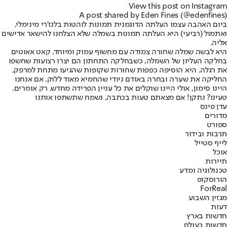
View this post on Instagram
A post shared by Eden Fines (@edenfines)
ביום האהבה עצמו העלתה הדוגמנית תמונות לוהטות בלנז'רי מינימלי,
ואתמול (רביעי) היא העלתה תמונות בשמלה שלא הצלחנו להישאר אדישים
אליה.
היא לבשה שמלה שחורה צמודה עם מחשוף עמוק ומיוחד, קאט אאוטים
בחלקה העליון של השמלה, כשבחלקה התחתון הם יצרו רצועות שחשפו
את רגלה. היא הוסיפה כפפות שחורות שקופות שהגיעו מתחת למרפק,
החליקה את שערה ובחרה באודם ניודי שהחמיא מאוד ללוק. אם אנחנו
היינו סימון, אולי היינו שוקלים את כל עניין הפרידה מחדש, רק אומרים.
טעינו? נתקן! אם מצאתם טעות בכתבה, נשמח שתשתפו אותנו
עדן פינס
מדורים
ספורט
תרבות ובידור
לייף סטייל
אוכל
תיירות
טכנולוגיה ומדע
הורוסקופ
ForReal
מגזין השבוע
דעות
חדשות בארץ
חדשות בעולם