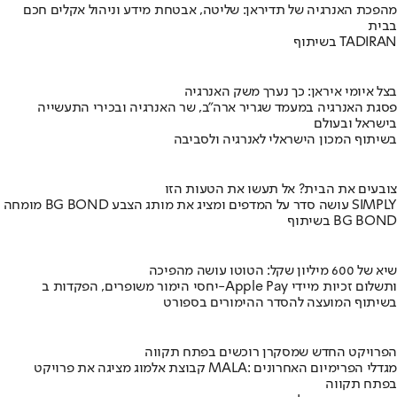
מהפכת האנרגיה של תדיראן: שליטה, אבטחת מידע וניהול אקלים חכם
בבית
בשיתוף TADIRAN
בצל איומי איראן: כך נערך משק האנרגיה
פסגת האנרגיה במעמד שגריר ארה"ב, שר האנרגיה ובכירי התעשייה
בישראל ובעולם
בשיתוף המכון הישראלי לאנרגיה ולסביבה
צובעים את הבית? אל תעשו את הטעות הזו
מומחה BG BOND עושה סדר על המדפים ומציג את מותג הצבע SIMPLY
בשיתוף BG BOND
שיא של 600 מיליון שקל: הטוטו עושה מהפיכה
יחסי הימור משופרים, הפקדות ב-Apple Pay ותשלום זכיות מיידי
בשיתוף המועצה להסדר ההימורים בספורט
הפרויקט החדש שמסקרן רוכשים בפתח תקווה
קבוצת אלמוג מציגה את פרויקט MALA: מגדלי הפרימיום האחרונים
בפתח תקווה