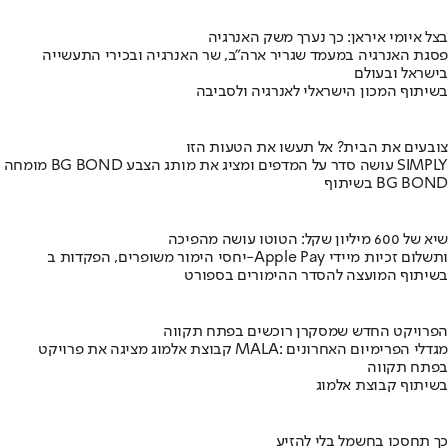
בצל איומי איראן: כך נערך משק האנרגיה
פסגת האנרגיה במעמד שגריר ארה"ב, שר האנרגיה ובכירי התעשייה
בישראל ובעולם
בשיתוף המכון הישראלי לאנרגיה ולסביבה
צובעים את הבית? אל תעשו את הטעות הזו
מומחה BG BOND עושה סדר על המדפים ומציג את מותג הצבע SIMPLY
בשיתוף BG BOND
שיא של 600 מיליון שקל: הטוטו עושה מהפיכה
יחסי הימור משופרים, הפקדות ב-Apple Pay ותשלום זכיות מיידי
בשיתוף המועצה להסדר ההימורים בספורט
הפרויקט החדש שמסקרן רוכשים בפתח תקווה
קבוצת אלמוג מציגה את פרויקט MALA: מגדלי הפרימיום האחרונים
בפתח תקווה
בשיתוף קבוצת אלמוג
כך תחסכו בחשמל בלי להזיע