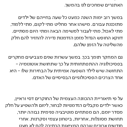
האתגרים שמחכים לנו בהמשך.
במשך רוב ימות השנה כמעט כל שעה בחייהם של ילדים 
מתוכננת עבורם. מישהו אחר מחליט מתי לקום, מתי ללמוד, 
מתי לאכול, מתי לעבור למשימה הבאה ומתי היום מסתיים. 
דווקא החופש הגדול מזמן הזדמנות נדירה להחזיר להם חלק 
מהשליטה על הזמן שלהם.
גם המחקר תומך בכך. במשך עשרות שנים מצביעים מחקרים 
בפסיכולוגיה ההתפתחותית על כך שתחושת אוטונומיה - 
התחושה שיש לילד השפעה אמיתית על הבחירות שלו - היא 
אחד הצרכים הפסיכולוגיים הבסיסיים של האדם.
על פי תיאוריית ההכוונה העצמית של החוקרים דסי וראיין, 
כאשר ילדים מקבלים הזדמנויות לבחור, ליזום ולהשפיע על חלק 
מסדר יומם, הם מפתחים מוטיבציה פנימית גבוהה יותר, 
תחושת מסוגלות, אחריות, ביטחון עצמי וסקרנות. אחרי 
חודשים ארוכים שבהם המציאות הכתיבה להם לא מעט 