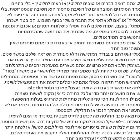
2. אתם רואים דברים או טובים לחלוטין או רעים לחלוטין - בלי ביניים
אחד הסימנים המובהקים של חשיבת מחסור הוא חשיבה קטסטרופית, בלי
גוונים. זה יכול להישמע כמו: "אם לא אקבל את הבונוס הזה, אף פעם לא
אצליח" או "אם לא אראה את החברים שלי בסוף השבוע, הם בטח ישכחו
ממני". בעצם, המוח שלכם לוקח אפילו כישלונות קטנים או אכזבות ומנפח
אותם להפסדים טוטליים, מה שמחזק את התחושה שההזדמנויות
והמשאבים תמיד אוזלים.
3. אתם מסתפקים במערכות יחסים או בעבודות כי אתם פוחדים שאין
משהו טוב יותר
אולי נשארתם בעבודה המתישה והלא מעוררת השראה שלכם במשך שנים,
כי אתם משוכנעים שלא תמצאו משהו אחר עם המצב החוץ. או שגם אם
בעומק הלב אתם לא מרוצים, אתם נשארים במערכת יחסים שהתרגלתם
אליה, פשוט כי להיות לבד נשמע יותר מפחיד מלהישאר עם מישהו "בטוח"
ו"מוכר". עם חשיבת מחסור, אתם מפתחים עדשה צרה ופסימית, ומתחילים
להרגיש חסרי תקווה, כאילו אתם לא יכולים לראות את הפוטנציאל לשינוי.
למה אני נשארת בעבודה הזאת בעצם?,צילום: istockphoto
4. אתם חושבים יותר מדי על כל בחירה כי אין מקום לעשות טעויות
אפילו ההחלטות הכי טריוויאליות מתחילות להרגיש בעלות ההשפעה
חיוניים. יש תחושה שיש לכם כמות מוגבלת של הזדמנויות, כלומר אם לא
תעשו את המהלך הנכון או תקלקלו, תפספסו.
כתוצאה מכך, החלטה מה לכתוב לדייט מבטיח בטינדר, או האם להזמין
משלוח ב-60 שקל הופכת למקור מתיש של לחץ וחרדה. עם חשיבת מחסור,
זה נפוץ לבלות שעות בייסורים איך לנסח מייל לבוס, למשל, או לנתח יותר
מדי כל רכישה קטנה כאילו ההחלטות האלה ייקבעו את העתיד שלכם.
5. אתם מתקשים לדמיין עתיד טוב יותר