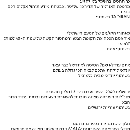
כך תחסכו בחשמל בלי להזיע
מהפכת האנרגיה של תדיראן: שליטה, אבטחת מידע וניהול אקלים חכם
בבית
בשיתוף TADIRAN
מאחורי הקלעים של הטעם הישראלי
איך אסם הפכה את תקופת הצנע והמחסור הקשה של שנות ה-40 למותג
לאומי?
בשיתוף אסם
אתם עוד לא שם? הטיסה למונדיאל כבר יצאה
יונדאי לוקחת אתכם לבמה הכי גדולה בעולם
בשיתוף יונדאי מבית כלמוביל
ירושלים 2040: העיר נערכת ל- 1.5 מליון תושבים
מנכ"לית העירייה מציגה תוכנית להשארת הצעירים ובניית עתיד הדור
הבא
בשיתוף עיריית ירושלים
חלון ההזדמנויות בכפר גנים נסגר
קבוצת אלמוג מציגה את פרויקט MALA: מגדלי הפרימיום האחרונים