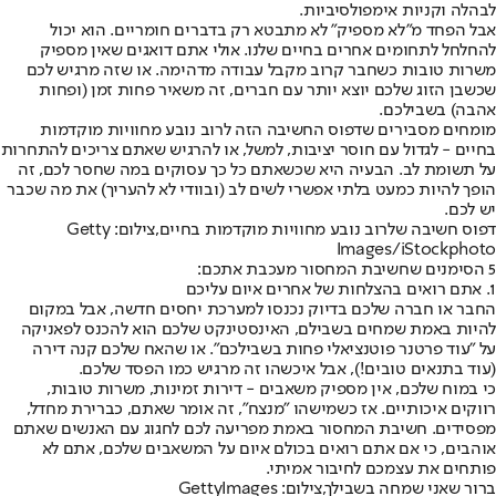
לבהלה וקניות אימפולסיביות.
אבל הפחד מ"לא מספיק" לא מתבטא רק בדברים חומריים. הוא יכול
להחלחל לתחומים אחרים בחיים שלנו. אולי אתם דואגים שאין מספיק
משרות טובות כשחבר קרוב מקבל עבודה מדהימה. או שזה מרגיש לכם
שכשבן הזוג שלכם יוצא יותר עם חברים, זה משאיר פחות זמן (ופחות
אהבה) בשבילכם.
מומחים מסבירים שדפוס החשיבה הזה לרוב נובע מחוויות מוקדמות
בחיים - לגדול עם חוסר יציבות, למשל, או להרגיש שאתם צריכים להתחרות
על תשומת לב. הבעיה היא שכשאתם כל כך עסוקים במה שחסר לכם, זה
הופך להיות כמעט בלתי אפשרי לשים לב (ובוודי לא להעריך) את מה שכבר
יש לכם.
דפוס חשיבה שלרוב נובע מחוויות מוקדמות בחיים,צילום: Getty
Images/iStockphoto
5 הסימנים שחשיבת המחסור מעכבת אתכם:
1. אתם רואים בהצלחות של אחרים איום עליכם
החבר או חברה שלכם בדיוק נכנסו למערכת יחסים חדשה, אבל במקום
להיות באמת שמחים בשבילם, האינסטינקט שלכם הוא להכנס לפאניקה
על "עוד פרטנר פוטנציאלי פחות בשבילכם". או שהאח שלכם קנה דירה
(עוד בתנאים טובים!), אבל איכשהו זה מרגיש כמו הפסד שלכם.
כי במוח שלכם, אין מספיק משאבים - דירות זמינות, משרות טובות,
רווקים איכותיים. אז כשמישהו "מנצח", זה אומר שאתם, כברירת מחדל,
מפסידים. חשיבת המחסור באמת מפריעה לכם לחגוג עם האנשים שאתם
אוהבים, כי אם אתם רואים בכולם איום על המשאבים שלכם, אתם לא
פותחים את עצמכם לחיבור אמיתי.
ברור שאני שמחה בשבילך,צילום: GettyImages