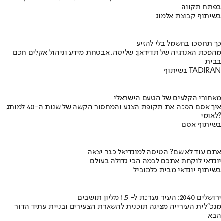
בפתח תקווה
בשיתוף קבוצת אלמוג
כך תחסכו בחשמל בלי להזיע
מהפכת האנרגיה של תדיראן: שליטה, אבטחת מידע וניהול אקלים חכם
בבית
בשיתוף TADIRAN
מאחורי הקלעים של הטעם הישראלי
איך אסם הפכה את תקופת הצנע והמחסור הקשה של שנות ה-40 למותג
לאומי?
בשיתוף אסם
אתם עוד לא שם? הטיסה למונדיאל כבר יצאה
יונדאי לוקחת אתכם לבמה הכי גדולה בעולם
בשיתוף יונדאי מבית כלמוביל
ירושלים 2040: העיר נערכת ל- 1.5 מליון תושבים
מנכ"לית העירייה מציגה תוכנית להשארת הצעירים ובניית עתיד הדור
הבא