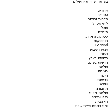
בשיתוף עיריית ירושלים
מדורים
ספורט
תרבות ובידור
לייף סטייל
אוכל
תיירות
טכנולוגיה ומדע
הורוסקופ
ForReal
מגזין השבוע
דעות
חדשות בארץ
חדשות בעולם
פוליטי
ביטחוני
חינוך
בריאות
משפט
תחבורה
פוליטי-מדיני
כללי ומידע
דף הבית
זמני כניסת וצאת שבת