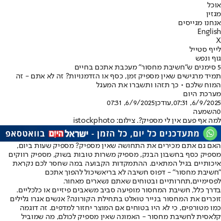
אוכל
מגזין
אנחנו מגייסים
English
X
לייף סטייל
גוף ונפש
5 סימנים ש"חשיבת מחסור" מעכבת אתכם בחיים
תמיד מרגישים שאין מספיק זמן, כסף או הזדמנויות? זה לא אתם - זה
המוח שלכם • כך תזהו ותשברו את המעגל
מערכת היום
6/9/2025, 07:31
,עודכן
6/9/2025, 07:31
0
השמעה
למה אף פעם אין לי מספיק?. צילום: istockphoto
האם גם אתם מכירים את התחושה שאין מספיק? מספיק שעות ביום,
מספיק כסף בחשבון הבנק, מספיק משרות טובות בשוק, מספיק רווקים
איכותיים בגיל המתאים. ההתמקדות הקבועה במה שחסר לכם נקראת
"חשיבת מחסור" - דפוס חשיבה לא בריא
שיכול להפוך אתכם
לפסימיים,
תחרותיים ובטוחים שאתם נשארים מאחור.
בדרך כלל, חשיבת המחסור מופיעה סביב משאבים פיזיים או כלכליים.
זוכרים את המחסור בנייר טואלט בתחילת הקורונה? אנשים אגרו גלילים
כמו מטורפים, כי לא היו בטוחים אם המוצר יחזור למדפים. זה דוגמה
קלאסית לחשיבת מחסור - האמונה שאין מספיק לכולם, מה שמוביל