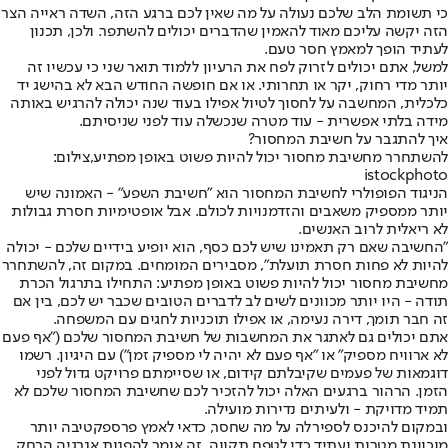
כי תשומת הלב שלכם נעולה על מה שאין לכם ברגע הזה, השדה ראייה הצר
הזה יקשה עליכם מאוד להאמין שהדברים יכולים להשתפר. ולכן, תכנון
לעתיד הופך למאמץ חסר טעם.
למשל, אתם יכולים לזרוק לפח את הרעיון ללמוד תואר שני כי עכשיו זה
יותר מדי רחוק, יקר או תחרותי. או אם חופשה החודש הבא לא בהישג יד
כלכלית, המחשבה על לחסוך לטיול אפילו בעוד שנה יכולה להרגיש באותה
מידה בלתי אפשרית - עוד מטרה שנכשלה עוד לפני שניסיתם.
איך להתגבר על חשיבת המחסור?
להשתחרר מחשיבת מחסור יכול להיות פשוט באופן מפתיע,צילום:
istockphoto
הניגוד הפופולרי לחשיבת המחסור הוא "חשיבת השפע" - האמונה שיש
יותר ממספיק משאבים והזדמנויות לכולם. אבל אופטימיות חסרת גבולות
לא ריאלית לרוב האנשים.
"החשיבה שאם רק תאמינו שיש לכם כסף, הוא יופיע בידיים שלכם - יכולה
להיות לא פחות חסרת תועלת", מסבירים המומחים. במקום זה, להשתחרר
מחשיבת מחסור יכול להיות פשוט באופן מפתיע: התחילו בתרגול הכרת
תודה - היו יותר מכוונים לשים לב לדברים הטובים שכבר יש לכם, בין אם
זה חבר תומך, דירה נעימה, או אפילו תוכניות לחגים עם המשפחה.
אתם יכולים גם לאתגר את המחשבות של חשיבת המחסור שלכם ("אף פעם
לא ארוויח מספיק" או "אף פעם לא יהיה לי מספיק זמן") עם היגיון. רשמו
דוגמאות של פעמים שקיבלתם קידום, או שסיימתם פרויקט גדול לפני
הזמן. הרהור ברגעים האלה יכול להזכיר לכם שחשיבת המחסור שלכם לא
תמיד מדויקת - ולעיתים נדירות מועילה.
ובמקום להיכנס לספירלה על מה שחסר, כדאי לאמץ פרספקטיבה יותר
מוכוונת מטרות ועתיד כדי לטפח תקווה. זה אומר להפנות אנרגיה הרחק