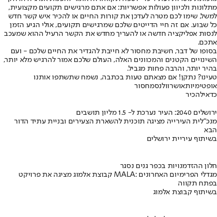
מתלונות ולכיוון פעולות אפשריות: אם אתם מרגישים תקועים מקצועית,
למשל, שימו לכם מטרה לעדכן את קורות החיים או להכיר איש קשר חדש
כל שבוע. אם זה חיי הדייטים שלכם שמרגישים תקועים, אולי הגיע הזמן
לנסות אפליקציה חדשה או להעריך מחדש את הקשר הרעיל ההוא שמעכב
אתכם.
בסופו של דבר, חשיבת מחסור לא חייבת להגדיר את החיים שלכם - ועם
השינויים הקטנים והמכוונים האלה, העולם שלכם אמור להרגיש מלא יותר,
בהיר יותר, והרבה פחות מגביל.
טעינו? נתקן! אם מצאתם טעות בכתבה, נשמח שתשתפו אותנו
אופטימיות
אושר
וולנס
מחסור
כדאי
להכיר
ירושלים 2040: העיר נערכת ל- 1.5 מליון תושבים
מנכ"לית העירייה מציגה תוכנית להשארת הצעירים ובניית עתיד הדור
הבא
בשיתוף עיריית ירושלים
חלון ההזדמנויות בכפר גנים נסגר
קבוצת אלמוג מציגה את פרויקט MALA: מגדלי הפרימיום האחרונים
בפתח תקווה
בשיתוף קבוצת אלמוג