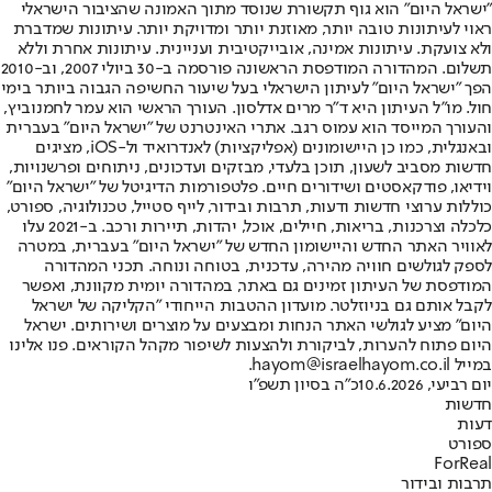
"ישראל היום" הוא גוף תקשורת שנוסד מתוך האמונה שהציבור הישראלי
ראוי לעיתונות טובה יותר, מאוזנת יותר ומדויקת יותר. עיתונות שמדברת
ולא צועקת. עיתונות אמינה, אובייקטיבית ועניינית. עיתונות אחרת וללא
תשלום. המהדורה המודפסת הראשונה פורסמה ב-30 ביולי 2007, וב-2010
הפך "ישראל היום" לעיתון הישראלי בעל שיעור החשיפה הגבוה ביותר בימי
חול. מו"ל העיתון היא ד"ר מרים אדלסון. העורך הראשי הוא עמר לחמנוביץ,
והעורך המייסד הוא עמוס רגב. אתרי האינטרנט של "ישראל היום" בעברית
ובאנגלית, כמו כן היישומונים (אפליקציות) לאנדרואיד ול-iOS, מציגים
חדשות מסביב לשעון, תוכן בלעדי, מבזקים ועדכונים, ניתוחים ופרשנויות,
וידיאו, פודקאסטים ושידורים חיים. פלטפורמות הדיגיטל של "ישראל היום"
כוללות ערוצי חדשות ודעות, תרבות ובידור, לייף סטייל, טכנולוגיה, ספורט,
כלכלה וצרכנות, בריאות, חיילים, אוכל, יהדות, תיירות ורכב. ב-2021 עלו
לאוויר האתר החדש והיישומון החדש של "ישראל היום" בעברית, במטרה
לספק לגולשים חוויה מהירה, עדכנית, בטוחה ונוחה. תכני המהדורה
המודפסת של העיתון זמינים גם באתר, במהדורה יומית מקוונת, ואפשר
לקבל אותם גם בניוזלטר. מועדון ההטבות הייחודי "הקליקה של ישראל
היום" מציע לגולשי האתר הנחות ומבצעים על מוצרים ושירותים. ישראל
היום פתוח להערות, לביקורת ולהצעות לשיפור מקהל הקוראים. פנו אלינו
במייל hayom@israelhayom.co.il.
יום רביעי, 10.6.2026
כ"ה בסיון תשפ"ו
חדשות
דעות
ספורט
ForReal
תרבות ובידור