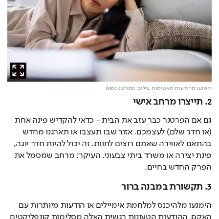
הימנעו מהודעות מאשימות,
צילום: istockphoto
2. תייצרו מרחב אישי
גם אם הפרטנר כבר עזב את הבית - כדאי להקדיש פינה אחת 
(או חדר שלם) לעצמכם. אזור שבו תעצבו או תארגנו מחדש 
בהתאם לאווירה שאתם רוצים לחוות. זה יכול להיות חדר יוגה, 
פינת יצירה או משרד ביתי צבעוני. העיקר: מרחב שמסמל את 
הפרק החדש בחיים.
3. תקשורת במבנה ברור
הימנעו מלהיכנס למלחמת אימיילים או הודעות מיותרות עם 
האקס. ההודעות הטעונות רגשית האלה מסלימות קונפליקטים 