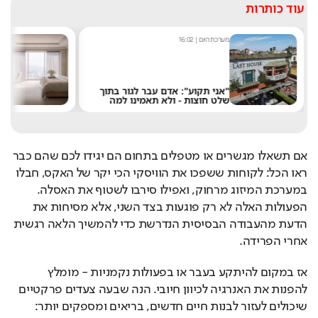
עוד כותרות
מערכת היום
|
16:02
א
"אני תקוע": אדם עבר לגור בתוך
ר
שלט חוצות - ולא תאמינו למה
ב
אם תשאלו מגשרים או מטפלים בתחום הם יגידו לכם שהם כבר 
ראו הכל: לקוחות ששפכו את הוויסקי הכי יקר של האקס, חבלו 
במערכת המיזוג מרחוק, ואפילו סירבו לשטוף את האסלה. 
הפעולות האלה לא רק פוגעות בצד השני, אלא מסיחות את 
הדעת מהעבודה הבסיסית הנדרשת כדי להמשיך הלאה רגשית 
אחרי הפרידה.
אז במקום להיתקע בעבר או בפעולות נקמניות - מומלץ 
להפנות את האנרגיה לכיוון חיובי. הנה שבעה צעדים פרקטיים 
שיכולים לעזור לבנות חיים חדשים, בריאים ומספקים יותר: