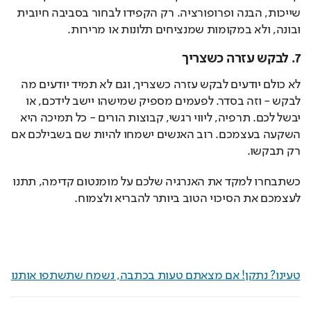
שייכות, הבנה ופרופורציה. רק הקפידו לבחור בסביבה חיובית 
ובונה, ולא במקומות שמנציחים תלונות או מרירות.
7. לבקש עזרה כשצריך
לא כולם יודעים לבקש עזרה כשצריך, וגם לא תמיד יודעים מה 
לבקש - וזה בסדר. לפעמים מספיק שמישהו יישב לידכם, או 
יבשל לכם. תרפיה, ליווי רגשי, קבוצות הורים - כל תמיכה היא 
השקעה בעצמכם. רוב האנשים ישמחו להיות שם בשבילכם אם 
רק תבקשו.
כשתבחרו למקד את האנרגיה שלכם על מומנטום קדימה, תתנו 
לעצמכם את הסיכוי הטוב ביותר להבריא ולצמוח.
טעינו? נתקן! אם מצאתם טעות בכתבה, נשמח שתשתפו אותנו