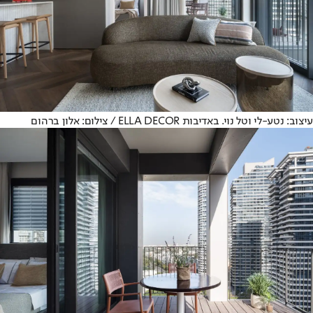
עיצוב: נטע-לי וטל נוי. באדיבות ELLA DECOR / צילום: אלון ברהום