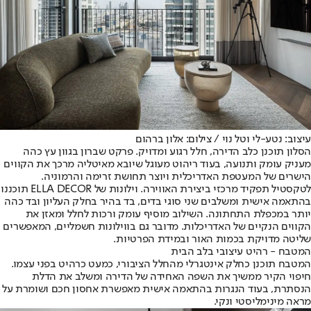
עיצוב: נטע-לי וטל נוי / צילום: אלון ברהום
הסלון תוכנן כלב הדירה, חלל רגוע ומדויק. פרקט שברון בגוון עץ כהה
מעניק עומק ותנועה, בעוד ריהוט מעוגל שיובא מאיטליה מרכך את הקווים
הישרים של המעטפת האדריכלית ויוצר תחושת זרימה והרמוניה.
לטקסטיל תפקיד מרכזי ביצירת האווירה. וילונות של ELLA DECOR תוכננו
בהתאמה אישית ומשלבים שני סוגי בדים, בד בהיר בחלק העליון ובד כהה
יותר במכפלת התחתונה. השילוב מוסיף עומק ורכות לחלל ומאזן את
הקווים הנקיים של האדריכלות. מדובר גם בווילונות חשמליים, המאפשרים
שליטה מדויקת בכמות האור ובמידת הפרטיות.
המטבח - רהיט עיצובי בלב הבית
המטבח תוכנן כחלק אינטגרלי מהחלל הציבורי, כמעט כרהיט בפני עצמו.
חיפוי הקיר ממשיך את השפה האחידה של הדירה ומשלב את הדלת
הנסתרת, בעוד הנגרות בהתאמה אישית מאפשרת אחסון חכם ושומרת על
מראה מינימליסטי ונקי.