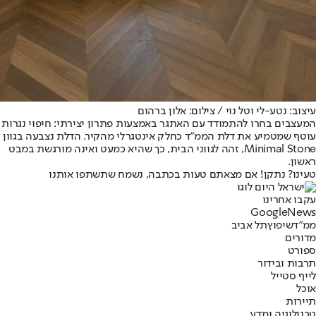
עיצוב: נטע-לי וטל נוי / צילום: אלון ברהום
המעצבים בחרו להתמודד עם האתגר באמצעות פתרון יצירתי: חיפוי נגרות
עוטף שמטמיע את דלת הממ״ד כחלק אינטגרלי מהקיר. הדלת נצבעה בגוון
Minimal Stone, זהה לגווני הבית, כך שהיא כמעט ואינה מורגשת במבט
ראשון.
טעינו? נתקן! אם מצאתם טעות בכתבה, נשמח שתשתפו אותנו
עקבו אחרינו
G
o
o
g
l
e
News
ממ"ד
שיפוץ
תל אביב
מדורים
ספורט
תרבות ובידור
לייף סטייל
אוכל
תיירות
טכנולוגיה ומדע