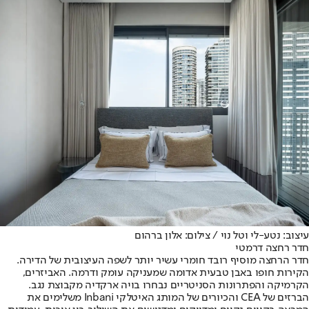
עיצוב: נטע-לי וטל נוי / צילום: אלון ברהום
חדר רחצה דרמטי
חדר הרחצה מוסיף רובד חומרי עשיר יותר לשפה העיצובית של הדירה.
הקירות חופו באבן טבעית אדומה שמעניקה עומק ודרמה. האביזרים,
הקרמיקה והפתרונות הסניטריים נבחרו בויה ארקדיה מקבוצת נגב.
הברזים של CEA והכיורים של המותג האיטלקי Inbani משלימים את