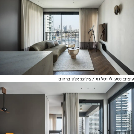
עיצוב: נטע-לי וטל נוי / צילום: אלון ברהום