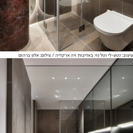
עיצוב: נטע-לי וטל נוי. באדיבות ויה ארקדיה / צילום: אלון ברהום