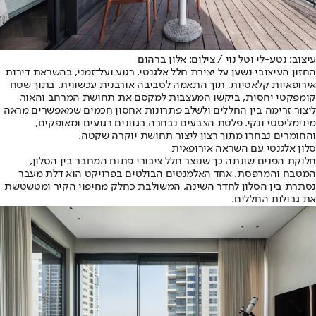
עיצוב: נטע-לי וטל נוי / צילום: אלון ברהום
החזון העיצובי נשען על יצירת חלל אלגנטי, רגוע ועל־זמני, בהשראת דירות
אירופאיות קלאסיות, תוך התאמה לסביבה אורבנית עכשווית. בתוך שטח
קומפקטי יחסית, ביקשו המעצבות למקסם את תחושת המרחב והאור,
ליצור זרימה בין החללים ולשלב פתרונות אחסון חכמים שמאפשרים מראה
מינימליסטי ונקי. פלטת הצבעים נבחרה בגוונים רגועים ומאופקים,
והחומרים נבחרו מתוך רצון ליצור תחושת יוקרה שקטה.
סלון אלגנטי עם השראה אירופאית
חלוקת הפנים שונתה כך שנוצר חלל ציבורי פתוח המחבר בין הסלון,
המטבח והמרפסת. אחד האלמנטים הבולטים בפרויקט הוא דלת מעבר
נסתרת בין הסלון לחדר השינה, המשולבת כחלק מחיפוי הקיר ומטשטשת
את גבולות החללים.