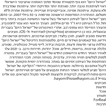
"ישראל היום" הוא גוף תקשורת שנוסד מתוך האמונה שהציבור הישראלי
ראוי לעיתונות טובה יותר, מאוזנת יותר ומדויקת יותר. עיתונות שמדברת
ולא צועקת. עיתונות אמינה, אובייקטיבית ועניינית. עיתונות אחרת וללא
תשלום. המהדורה המודפסת הראשונה פורסמה ב-30 ביולי 2007, וב-2010
הפך "ישראל היום" לעיתון הישראלי בעל שיעור החשיפה הגבוה ביותר בימי
חול. מו"ל העיתון היא ד"ר מרים אדלסון. העורך הראשי הוא עמר לחמנוביץ,
והעורך המייסד הוא עמוס רגב. אתרי האינטרנט של "ישראל היום" בעברית
ובאנגלית, כמו כן היישומונים (אפליקציות) לאנדרואיד ול-iOS, מציגים
חדשות מסביב לשעון, תוכן בלעדי, מבזקים ועדכונים, ניתוחים ופרשנויות,
וידיאו, פודקאסטים ושידורים חיים. פלטפורמות הדיגיטל של "ישראל היום"
כוללות ערוצי חדשות ודעות, תרבות ובידור, לייף סטייל, טכנולוגיה, ספורט,
כלכלה וצרכנות, בריאות, חיילים, אוכל, יהדות, תיירות ורכב. ב-2021 עלו
לאוויר האתר החדש והיישומון החדש של "ישראל היום" בעברית, במטרה
לספק לגולשים חוויה מהירה, עדכנית, בטוחה ונוחה. תכני המהדורה
המודפסת של העיתון זמינים גם באתר, במהדורה יומית מקוונת, ואפשר
לקבל אותם גם בניוזלטר. מועדון ההטבות הייחודי "הקליקה של ישראל
היום" מציע לגולשי האתר הנחות ומבצעים על מוצרים ושירותים. ישראל
היום פתוח להערות, לביקורת ולהצעות לשיפור מקהל הקוראים. פנו אלינו
במייל hayom@israelhayom.co.il.
מבזקים
חדשות
אוכל
תשחץ
ForReal
תרבות