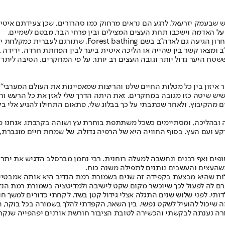
 שבעמק יזרעאל. לרגע הם נראים מרחוק כמו סהרורים, שכן צעידתם איטית
 על האדמה וישכבו תחת העצים המצילים ובין פרחי הבר, מבטם לשמיים.
הפעילות הזו מוכרת ביפן זה עשרות שנים בשם Shinrin-yoku ו
בארה"ב ומצאו קשר בין שהייה או הליכה איטית ביער לבין הפחתת חרדה, יריד
היער גדול יותר וגובה העצים רב יותר. על פי המחקרים, הסיבה ליתרונ
ר איזון בין כל מטלות החיים שלנו והריצות שמאפיינות את העולם המערבי
 שיש שיטה כזו מגובה במחקרים. זאת היתה הדרך שלי לאזן את כל הרעש ו
מהקיבוץ, ולאחר שכתבתי על כך בבלוג שלי, פתאום התחילו להגיע אלי בקש
ה ובהליכה, ומסתיימים כשכל משתתפת בוחרת עץ ושוהה בקרבתו. אנחנו מ
 ועם העץ. בסוף החוויה היא של הרפיה גדולה, של שמחת חיים מוגברת, 
פים ואף רבנים ונחשבה למעלה רוחנית. רבי נחמן מברסלב הדגיש את יתרו
שהעצים והעשבים נותנים לתפילה משנה כוח.
נה האחרונה שהפעילות שהיא מבצעת בקפידה זה שנים בשמורת רמת הנדיב היא אותה
ם לה לפעול לכך שיוכשר מקום שקט לישיבה ולמדיטציה בשמורת רמת הנדי
תי. לפני שלוש שנים התגלה אצלי גידול קטן בשד, לקחתי כדורים למשך חו
שיכול להועיל לשקט נפשי. בין השאר, הקפדתי להלך בשמורה בכל בוקר, ה
ורה נענתה לבקשתי והכשירה לטובת הציבור חורשת אורנים יפהפייה שנק