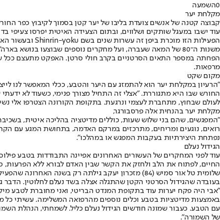
0
השמעה
מקלחת יער
קבוצה קטנה של אנשים צועדת בליבו של יער קטן בסמוך לקיבוץ כפר החורש
עוד ישבו במעגל שותקים ושלווים, ובתום הצעידה האיטית יפרסו צעיפי בד
משנות ה־80 של המאה שעברה, ועל מחקרים נוספים שבוצעו בנושא 
הפחתה במספר התאים הסרטניים בקרב חולי סרטן. האפקט מתעצם ככל ששטח 
מרפאות.
מקום שקט
"הרעיון במקלחת יער הוא להתמזג עם היער והטבע, ככלי המאפשר לנו לייצ
החורש שבו היא מתגוררת. "אצלי זה התחיל מצורך פנימי, כשעוד לא ידעתי
לעולם שבחוץ, מתחברת לעצמי ונרגעת. בתקופת הקורונה הצטרפו אלי נשים 
מקלחת יער בהנחית אלה פרסבורגר,
"המפגשים, שהם בני שלוש שעות, כוללים מדיטציה בהליכה איטית, בשכיב
רואים, נוגעים ומריחים, מתרכזים במרקם האדמה, בתחושת המגע עם הקרקע
נפתחת היצירתיות בעקבות המפגש או במהלכו".
הגידול נעלם
עוד לפני המחקרים של העשורים האחרונים אפיינה התבודדות בטבע פילוסו
החיים, לפתוח את הלב ולחזק את הקשר שבין האדם לבורא ללא הפרעות, כ
שלומית טל אור סמיש (84) מזכרון יעקב גילתה רק בש
בעובדה שהגידול הסרטני הקטן שהתגלה אצלה בשד נעלם לחלוטין. הדבר גר
"אבי היה פקח יערות עוד בתקופת המנדט הבריטי, ואני מחוברת לטבע מילדו
באמצעות מדיטציות בטבע וכלים נוספים מהרפואה המשלימה. עשיתי כל מה 
עם הטבע. כעבור שמונה חודשים הגידול נעלם כליל. לשמחתי, הנהלת השמ
של השמורה".