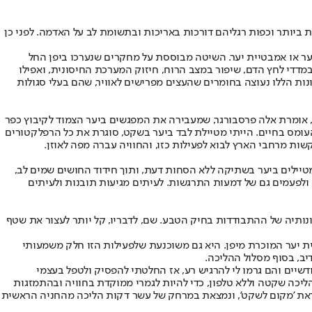
 ביותר וכפות רגליהם דורכות באריכות ובתשומת לב על האדמה. לפני כן
בעשור האחרון הגיעה גם לארה"ב בשם Forest bathing, שתורגם לעברית כמקלחת יער או אמבטיית יער. השיטה מבוססת על מחקרים שנערכו ביפן החל
ה במדדי לחץ הדם, שיפור במצב הרוח, חיזוק המערכת החיסונית, ואפילו
ות הללו נעוצה בחומרים שהעצים מפרישים לאוויר, שהם בעלי סגולות
", אומרת אלה פרסבורגר, שמעבירה את המפגשים ביער הצמוד לקיבוץ כפר
העומס בחיים. הייתי מטיילת לבד ביער בשקט, סוגרת את כל הרפלקטורים
ות מרחבי הארץ לבוא לפעילות כזו, והחוויה עברה מפה לאוזן.
טיילים ביער בשתיקה ללא הסחות דעת, ותוך חידוד החושים שמים לב,
ולפעמים גם של דמעות התרגשות. לעיתים מגיעות תובנות ולעיתים
נותיה של ההתבודדות בחיק הטבע. שם, לדבריו, קל יותר לעצור את שטף
 אמבטיית יער המוכרת מיפן. היא גם משוכנעת שלפעילות הזו חלק משמעותי
ב, בסוף מסלול ההליכה.
דשיים והם גרמו לי להרגיש רע, אז החלטתי להפסיק ולטפל בעצמי
ליכה שקטה וללא טלפון, כדי להיות לגמרי ממוקדת בחוויה ובהתמזגות
ראת 'מקום לשקט', ונמצאת במרחק של עשר דקות הליכה מהחניה הראשית