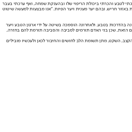
תי לטבע והכרתי ביכולת הריפוי שלו ובהענקת שמחה, ואף ערכתי בעבר
באזור חריש, ובהם יער מענית ויער הפיות. "אנו מבצעות למעשה שיטוט
 קרובים יותר למרכז הארץ, תוכלו להתנסות בשיטה ביער בן שמן עם טל חן ירושלמי, בעלת תואר ראשון ושני בחינוך סביבתי העוסקת זה 15 שנה בהדרכות בטבע, ולאחרונה הוסמכה בשיטה על ידי ארגון הטבע ויער
ת היחסים הזאת, שכן בני האדם תורמים לסביבה והסביבה תורמת להם בחזרה,
קצב, השקט, מתן תשומת הלב לחושים והחיבור לכאן ולעכשיו מובילים