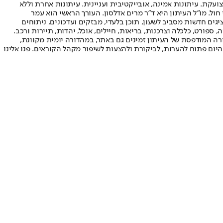
ועקת. עיתונות אמינה, אובייקטיבית ועניינית. עיתונות אחרת וללא
עור החשיפה הגבוה ביותר בימי חול. מו"ל העיתון היא ד"ר מרים אדלסון. העורך הראשי הוא עמר
 והעורך המייסד הוא עמוס רגב. אתרי האינטרנט של "ישראל היום" בעברית ובאנגלית, כמו כן היישומונים (אפליקציות) לאנדרואיד ול-iOS, מציגים חדשות מסביב לשעון, תוכן בלעדי, מבזקים ועדכונים, ניתוחים
, ספורט, כלכלה וצרכנות, בריאות, חיילים, אוכל, יהדות, תיירות ורכב.
דורה המודפסת של העיתון זמינים גם באתר, במהדורה יומית מקוונת,
היום פתוח להערות, לביקורת ולהצעות לשיפור מקהל הקוראים. פנו אלינו