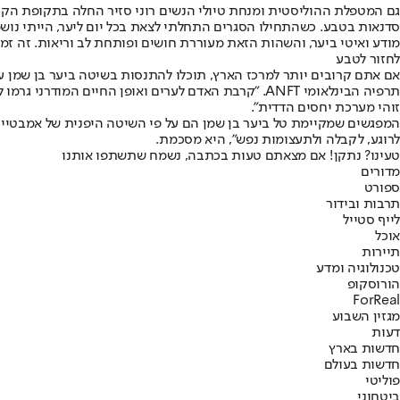
גם המטפלת ההוליסטית ומנחת טיולי הנשים רוני סזיר החלה בתקופת הקור
סדנאות בטבע. כשהתחילו הסגרים התחלתי לצאת בכל יום ליער, הייתי נושמ
מודע ואיטי ביער, והשהות הזאת מעוררת חושים ופותחת לב וריאות. זה זמן
לחזור לטבע
תרפיה הבינלאומי ANFT. "קרבת האדם לערים ואופן הח
זוהי מערכת יחסים הדדית".
המפגשים שמקיימת טל ביער בן שמן הם על פי השיטה היפנית של אמבטיית 
לרוגע, לקבלה ולתעצומות נפש", היא מסכמת.
טעינו? נתקן! אם מצאתם טעות בכתבה, נשמח שתשתפו אותנו
מדורים
ספורט
תרבות ובידור
לייף סטייל
אוכל
תיירות
טכנולוגיה ומדע
הורוסקופ
ForReal
מגזין השבוע
דעות
חדשות בארץ
חדשות בעולם
פוליטי
ביטחוני