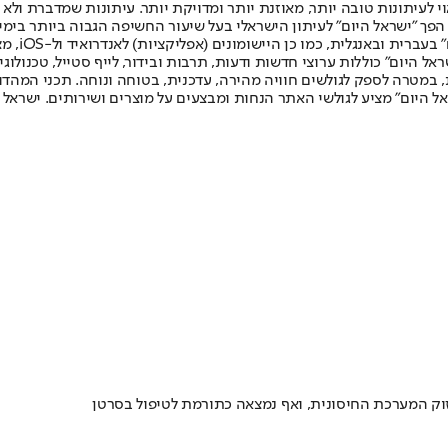
לעיתונות טובה יותר, מאוזנת יותר ומדויקת יותר. עיתונות שמדברת ולא צ
שלום. המהדורה המודפסת הראשונה פורסמה ב-30 ביולי 2007, וב-2010 הפך "ישראל היום" לעיתון הישראלי בעל שי
לחמנוביץ,
ל היום" כוללות ערוצי חדשות ודעות, תרבות ובידור, לייף סטייל, טכנולוגיה
ברית, במטרה לספק לגולשים חוויה מהירה, עדכנית, בטוחה ונוחה. תכני המה
ל היום" מציע לגולשי האתר הנחות ומבצעים על מוצרים ושירותים. ישראל 
זוק המערכת החיסונית, ואף נמצאה כתורמת לטיפול בסרטן