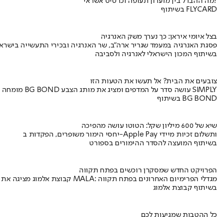
מה ההבדל בין מועדון תעופה וכרטיס אשראי?
בשיתוף FLYCARD
בצל איומי איראן: כך נערך משק האנרגיה
פסגת האנרגיה במעמד שגריר ארה"ב, שר האנרגיה ובכירי התעשייה בישראל
בשיתוף המכון הישראלי לאנרגיה ולסביבה
צובעים את הבית? אל תעשו את הטעות הזו
מומחה BG BOND עושה סדר על המדפים ומציג את מותג הצבע SIMPLY
בשיתוף BG BOND
שיא של 600 מיליון שקל: הטוטו עושה מהפיכה
יחסי הימור משופרים, הפקדות ב-Apple Pay ותשלום זכיות מיידי
בשיתוף המועצה להסדר ההימורים בספורט
הפרויקט החדש שמסקרן רוכשים בפתח תקווה
קבוצת אלמוג מציגה את פרויקט MALA: מגדלי הפרימיום האחרונים בפתח תקווה
בשיתוף קבוצת אלמוג
כל ההטבות שמגיעות לכם