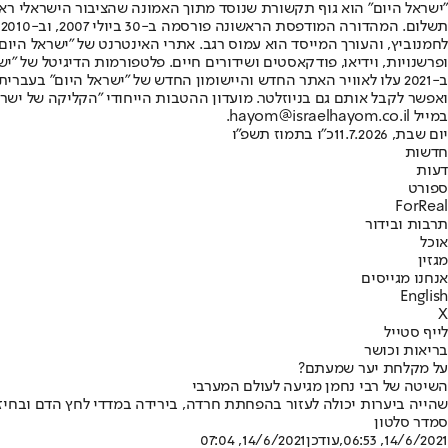
"ישראל היום" הוא גוף תקשורת שנוסד מתוך האמונה שהציבור הישראלי ראוי 
ת
ופרשנויות, וידיאו, פודקאסטים ושידורים חיים. פלטפורמות הדיגיטל של "ישרא
ב-2021 עלו לאוויר האתר החדש והיישומון החדש של "ישראל היום" בע
ואפשר לקבל אותם גם בניוזלטר. מועדון ההטבות הייחודי "הקליקה של ישרא
במייל hayom@israelhayom.co.il.
יום שבת, 11.7.2026
כ"ו בתמוז תשפ"ו
חדשות
דעות
ספורט
ForReal
תרבות ובידור
אוכל
מגזין
אנחנו מגייסים
English
X
לייף סטייל
בריאות וכושר
על מקלחת יער שמעתם?
השיטה של רבי נחמן מגיעה לעולם המערבי
שהייה ביערות יכולה לעזור בהפחתת חרדה, בירידה במדדי לחץ הדם ובחי
סמדר סלטון
14/6/2021, 06:53
,עודכן
14/6/2021, 07:04