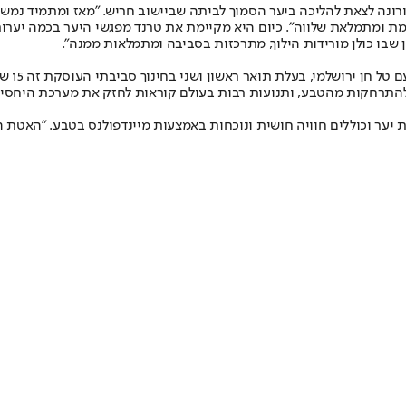
ונה לצאת להליכה ביער הסמוך לביתה שביישוב חריש. "מאז ומתמיד נמשכ
ת ומתמלאת שלווה". כיום היא מקיימת את טרנד מפגשי היער בכמה יערות 
 שבו כולן מורידות הילוך, מתרכזות בסביבה ומתמלאות ממנה".
אם אתם
יים המודרני גרמו להתרחקות מהטבע, ותנועות רבות בעולם קוראות לחזק את מערכ
יער וכוללים חוויה חושית ונוכחות באמצעות מיינדפולנס בטבע. "האטת ה