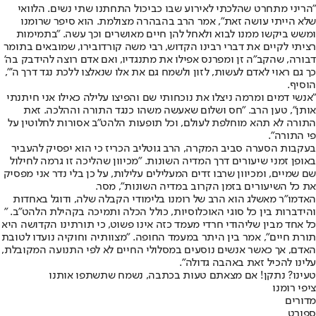
"הריני מתחרט שהלכתי לאירוע שבו כביכול התחתנו שתי נשים. הלוואי
שלא הייתי עושה זאת", אמר הרב בהבהרה מצולמת. הוא סיפר שרומנו
ומשש ביקשו ממנו לבוא ולאחל להן חיים מאושרים וכך עשה. "בתמימות
רציתי לקיים את דברי רבינו הקדוש, רבי משה קורדובירו, שמובאים בתומר
דבורה, שהקב"ה זן ומפרנס אפילו את מתנגדיו, ואם אדם רוצה להידבק בה'
כך גם ראוי לאדם לעשות, לזון ולשמח גם את אלו שנאלצו ללכת נגד דרך ה'",
הוסיף.
"אנשי דמים ומרמה ניצלו את נוכחותי שם והפיצו עלילה כאילו אני חיתנתי
אותן", טען הרב. "חס ושלום שאעשה משהו כנגד התורה וההלכה. זאת
התורה לא תהא מוחלפת לעולם, וכל תופעות הלהט"ב אסורות לחלוטין על
פי התורה".
בעקבות הסערה סביב המקרה, הרב גוטליב הכריז כי הוא יפסיק להעביר
באופן זמני שיעורים דרך המדיה השונות. "מכיוון שהליכה זו גרמה לחילול
שם שמיים, ומכיוון שרבו זדים המעלילים עלילות, על כן בלי נדר אני מפסיק
את כל השיעורים בזמן הקרוב במדיה השונות", מסר.
האדמו"ר מאשלג הוא הרב של רומנו בלימודי הקבלה שלה, ודוגל באחדות
והידברות בין כל סוגי האוכלוסיות, כולל הכלה ותמיכה בקהילת הלהט"ב. "
כל אחד מבין שליהודי חרדי מעמד כזה אינו פשוט, כי תורתינו הקדושה היא
תורת חיים", אמר בין היתר במעמד החופה. "מצוותיה וחוקיה נועדו לטובת
האדם, אך כאשר אנשים נוסעים במסלולי החיים לא לפי התנועה המקובלת,
עלינו להכיל זאת באהבה גדולה".
טעינו? נתקן! אם מצאתם טעות בכתבה, נשמח שתשתפו אותנו
ציפי רומנו
מדורים
ספורט