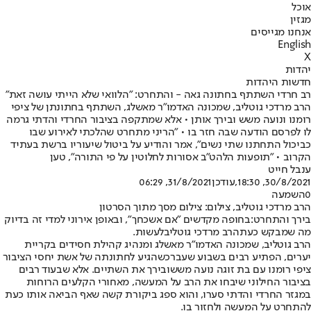
אוכל
מגזין
אנחנו מגייסים
English
X
יהדות
חדשות היהדות
רב חרדי השתתף בחתונה גאה - והתחרט: "הלוואי שלא הייתי עושה זאת"
הרב מרדכי גוטליב, שמכונה האדמו"ר מאשלג, השתתף בחתונתן של ציפי
רומנו ונועה משש ובירך אותן • אלא שמתקפה בציבור החרדי והדתי גרמה
לו לפרסם הודעה שבה חזר בו • "הריני מתחרט שהלכתי לאירוע שבו
כביכול התחתנו שתי נשים", אמר והודיע על ביטול שיעוריו ברשת בעתיד
הקרוב • "תופעות הלהט"ב אסורות לחלוטין על פי התורה", טען
ענבל חייט
30/8/2021, 18:30
,עודכן
31/8/2021, 06:29
0
השמעה
הרב מרדכי גוטליב, צילום: צילום מסך מתוך הסרטון
בירך והתחרט:
בחופה מקדשים "אם אשכחך", ובאופן אירוני למדי זה בדיוק
מה שמבקש כעת
הרב מרדכי גוטליב
לעשות.
הרב גוטליב, שמכונה האדמו"ר מאשלג ומנהיג קהילת חסידים בקריית
יערים, הפתיע רבים בשבוע שעבר
כשהגיע לחתונתה של אשת יחסי הציבור
ציפי רומנו עם בת זוגה נועה משש
ובירך את השתיים. אלא שבעוד רבים
בציבור החילוני שיבחו את הרב על המעשה, מאחורי הקלעים הרוחות
במגזר החרדי והדתי סערו, והוא ספג ביקורת קשה שאף הביאה אותו כעת
להתחרט על המעשה ולחזור בו.