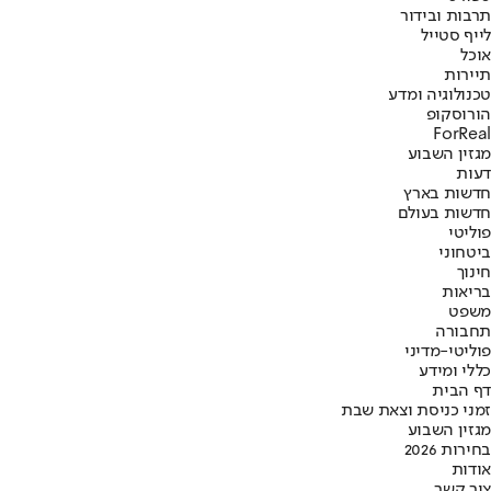
תרבות ובידור
לייף סטייל
אוכל
תיירות
טכנולוגיה ומדע
הורוסקופ
ForReal
מגזין השבוע
דעות
חדשות בארץ
חדשות בעולם
פוליטי
ביטחוני
חינוך
בריאות
משפט
תחבורה
פוליטי-מדיני
כללי ומידע
דף הבית
זמני כניסת וצאת שבת
מגזין השבוע
בחירות 2026
אודות
צור קשר