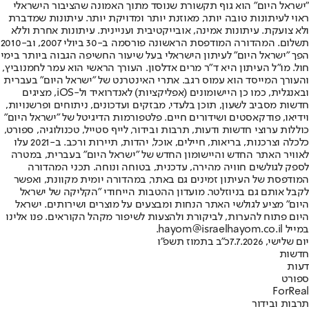
"ישראל היום" הוא גוף תקשורת שנוסד מתוך האמונה שהציבור הישראלי
ראוי לעיתונות טובה יותר, מאוזנת יותר ומדויקת יותר. עיתונות שמדברת
ולא צועקת. עיתונות אמינה, אובייקטיבית ועניינית. עיתונות אחרת וללא
תשלום. המהדורה המודפסת הראשונה פורסמה ב-30 ביולי 2007, וב-2010
הפך "ישראל היום" לעיתון הישראלי בעל שיעור החשיפה הגבוה ביותר בימי
חול. מו"ל העיתון היא ד"ר מרים אדלסון. העורך הראשי הוא עמר לחמנוביץ,
והעורך המייסד הוא עמוס רגב. אתרי האינטרנט של "ישראל היום" בעברית
ובאנגלית, כמו כן היישומונים (אפליקציות) לאנדרואיד ול-iOS, מציגים
חדשות מסביב לשעון, תוכן בלעדי, מבזקים ועדכונים, ניתוחים ופרשנויות,
וידיאו, פודקאסטים ושידורים חיים. פלטפורמות הדיגיטל של "ישראל היום"
כוללות ערוצי חדשות ודעות, תרבות ובידור, לייף סטייל, טכנולוגיה, ספורט,
כלכלה וצרכנות, בריאות, חיילים, אוכל, יהדות, תיירות ורכב. ב-2021 עלו
לאוויר האתר החדש והיישומון החדש של "ישראל היום" בעברית, במטרה
לספק לגולשים חוויה מהירה, עדכנית, בטוחה ונוחה. תכני המהדורה
המודפסת של העיתון זמינים גם באתר, במהדורה יומית מקוונת, ואפשר
לקבל אותם גם בניוזלטר. מועדון ההטבות הייחודי "הקליקה של ישראל
היום" מציע לגולשי האתר הנחות ומבצעים על מוצרים ושירותים. ישראל
היום פתוח להערות, לביקורת ולהצעות לשיפור מקהל הקוראים. פנו אלינו
במייל hayom@israelhayom.co.il.
יום שלישי, 7.7.2026
כ"ב בתמוז תשפ"ו
חדשות
דעות
ספורט
ForReal
תרבות ובידור