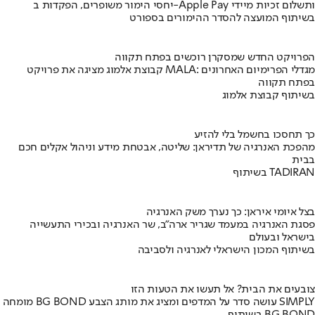
יחסי הימור משופרים, הפקדות ב-Apple Pay ותשלום זכיות מיידי
בשיתוף המועצה להסדר ההימורים בספורט
הפרויקט החדש שמסקרן רוכשים בפתח תקווה
קבוצת אלמוג מציגה את פרויקט MALA: מגדלי הפרימיום האחרונים
בפתח תקווה
בשיתוף קבוצת אלמוג
כך תחסכו בחשמל בלי להזיע
מהפכת האנרגיה של תדיראן: שליטה, אבטחת מידע וניהול אקלים חכם
בבית
בשיתוף TADIRAN
בצל איומי איראן: כך נערך משק האנרגיה
פסגת האנרגיה במעמד שגריר ארה"ב, שר האנרגיה ובכירי התעשייה
בישראל ובעולם
בשיתוף המכון הישראלי לאנרגיה ולסביבה
צובעים את הבית? אל תעשו את הטעות הזו
מומחה BG BOND עושה סדר על המדפים ומציג את מותג הצבע SIMPLY