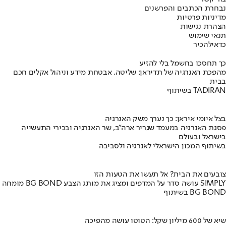
נבחרת הכתבים והפרשנים
מדיניות פרטיות
הצהרת נגישות
תנאי שימוש
כדאי
להכיר
כך תחסכו בחשמל בלי להזיע
מהפכת האנרגיה של תדיראן: שליטה, אבטחת מידע וניהול אקלים חכם
בבית
בשיתוף TADIRAN
בצל איומי איראן: כך נערך משק האנרגיה
פסגת האנרגיה במעמד שגריר ארה"ב, שר האנרגיה ובכירי התעשייה
בישראל ובעולם
בשיתוף המכון הישראלי לאנרגיה ולסביבה
צובעים את הבית? אל תעשו את הטעות הזו
מומחה BG BOND עושה סדר על המדפים ומציג את מותג הצבע SIMPLY
בשיתוף BG BOND
שיא של 600 מיליון שקל: הטוטו עושה מהפיכה