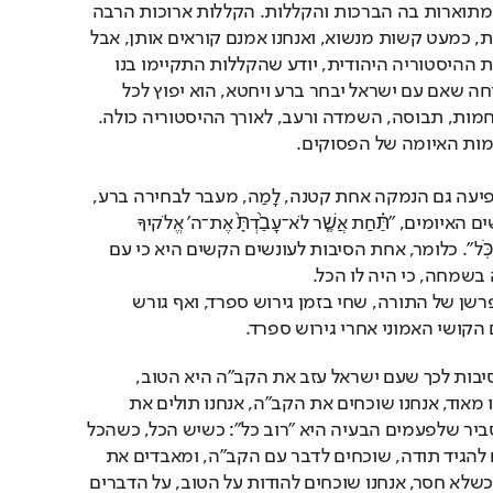
הפרשות הקשות בתורה. מתוארות בה הברכות והקללות. הקללות ארוכות הרבה 
יותר מן הברכות. הן איומות, כמעט קשות מנשוא, ואנחנו אמנם קוראים אותן, אבל 
מהר ובשקט. מי שמכיר את ההיסטוריה היהודית, יודע שהקללות התקיימו בנו 
אחת לאחת: התורה מבטיחה שאם עם ישראל יבחר ברע ויחטא, הוא יפוץ לכל 
קצוות הארץ, ויסבול ממלחמות, תבוסה, השמדה ורעב, לאורך ההיסטוריה כולה. 
מות האיומה של הפסוקים. 
ובין הפסוקים הקשים, מופיעה גם הנמקה אחת קטנה, לָמַה, מעבר לבחירה ברע, 
קיבל עם ישראל את העונשים האיומים, "תַּ֗חַת אֲשֶׁ֤ר לֹא־עָבַ֙דְתָּ֙ אֶת־ה' אֱלֹקיךָ 
בְּשִׂמְחָ֖ה וּבְט֣וּב לֵבָ֑ב מֵרֹ֖ב כֹּֽל". כלומר, אחת הסיבות לעונשים הקשים היא כי עם 
שמחה, כי היה לו הכל. 
ר' יצחק אברבנאל, סופר ופרשן של התורה, שחי בזמן גירוש ספרד, ואף גורש 
קושי האמוני אחרי גירוש ספרד.
על פי האברנבאל, אחת הסיבות לכך שעם ישראל עזב את הקב"ה היא הטוב, 
העושר והשפע. כשטוב לנו מאוד, אנחנו שוכחים את הקב"ה, אנחנו תולים את 
הצלחתנו בעצמנו. הוא מסביר שלפעמים הבעיה היא "רוב כל": כשיש הכל, כשהכל 
טוב והולך בקלות, שוכחים להגיד תודה, שוכחים לדבר עם הקב"ה, ומאבדים את 
הקשר איתו. כשהכל טוב, כשלא חסר, אנחנו שוכחים להודות על הטוב, על הדברים 