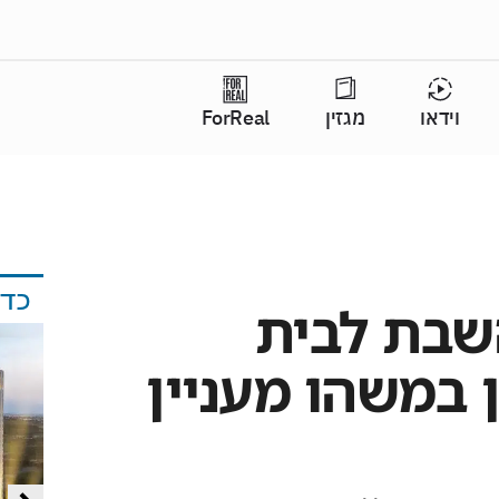
וידאו
מגזין
ForReal
כד
השבת לבית
 במשהו מעניין