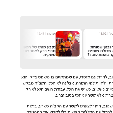
יץ'
|
13:02
אבי כהן
|
19:41
ר ובטן שטוחה:
נקבע מותו של הפעוט
שכולם שותים
מבני ברק לאחר שנחנק
ר באמת עובד?
משקית
עם ישראל צריך לבחור בטוב, להיות עם מוסרי, עם שמתקיים בו משפט צדק, הוא 
צריך לחיות בארץ המובטחת, ולחיות לפי התורה. אבל זה לא הכל: הקב"ה מבקש 
שלא נשכח את הקשר לשמיים כשטוב, כשיש את הכל. עבודת השם היא לא רק 
ך, אלא קשר יומיומי בטוב וברע.
אובדן הקשר עם הקב"ה כשטוב, הופך לצערנו לקשר עם הקב"ה כשרע, בגלות, 
בחורבן ובאובדן. אי אפשר להכיל את הקללות הקשות בלי לקרוא את ההפטרה, 