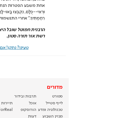
רִחַמְתִּיךְ." אחרי התג
רשת אור תורה סטון.
טעינו? נתקן! א
מדורים
ספורט
תרבות ובידור
לייף סטייל
אוכל
תיירות
טכנולוגיה ומדע
הורוסקופ
ForReal
מגזין השבוע
דעות