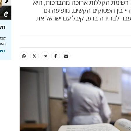
ה רשימת הקללות ארוכה מהברכות, היא
 בין הפסוקים הקשים, מופיעה גם
עבר לבחירה ברע, קיבל עם ישראל את
טעם
כך תחסכו בחשמל בלי להזיע
חלו
מהפכת האנרגיה של תדיראן: שליטה, אבטחת
מידע וניהול אקלים חכם בבית
הפרי
והמחסור הקשה
בשיתוף TADIRAN
בשי