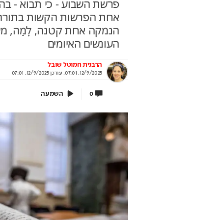
פרשת השבוע - כי תבוא - ב
אחת הפרשות הקשות בתורה •
הנמקה אחת קטנה, לָמַה, מ
העונשים האיומים
 עוד לא שם? הטיסה
מאחורי הקלעים של ה
נדיאל כבר יצאה
הישראלי
הרבנית חמוטל שובל
12/9/2025, 07:01
,
עודכן
12/9/2025, 07:01
אי לוקחת אתכם לבמה הכי גדולה בעולם
איך אסם הפכה את תקופת הצנע 
של שנות ה-40 למותג לאומי?
וף יונדאי מבית כלמוביל
השמעה
0
בשיתוף אסם