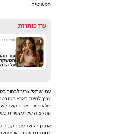
הפשוטים.
עוד כותרות
מערכת ספורט היום
|
11:07
אופיר רבינוב
עור זוה
בגיל 68: אביו של ליונל
המשקה 
מסי הלך לעולמו
על הבוק
פונקציה של תקשורת כשצרי