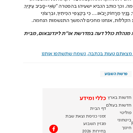
אחת משבע הפטרות הנחמה. וכך כותב הנביא ישעיהו בהפטרה "שְׂאִי-סָבִיב עֵינַיִךְ, 
וּרְאִי--כֻּלָּם, נִקְבְּצוּ בָאוּ-לָךְ; בָּנַיִךְ מֵרָחוֹק יָבֹאוּ…. כִּי בְקִצְפִּי הִכִּיתִיךְ, וּבִרְצוֹנִי 
שמות הקללות, אנחנו מחכים להמשך התגשמות הנחמה.
הרבנית חמוטל שובל היא מנהלת כולל דעה במדרשת או"ת לינדנבאום, מבית 
ם מצאתם טעות בכתבה, נשמח שתשתפו אותנו
פרשת השבוע
חדשות בארץ
כללי ומידע
חדשות בעולם
דף הבית
פוליטי
זמני כניסת וצאת שבת
ביטחוני
מגזין השבוע
חינוך
בחירות 2026