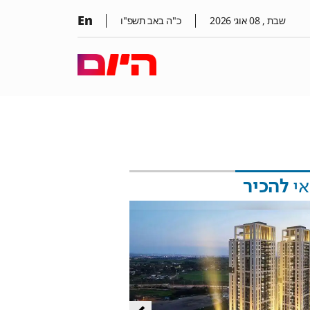
En
שבת ,
08
אוג׳
2026
כ"ה באב תשפ"ו
אי
להכיר