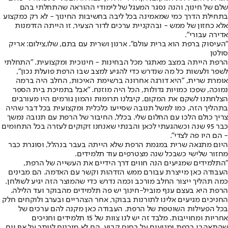
שלם של חינוך, והנה נסגר המעגל של לימודי ההוראה שהתחלתי בהם
בתחילת הדרך כמי שמאמינה בכל ליבה בחשיבות החינוך - לא רק כמקצוע
אלא כחזון של ממש - ובהקניית ערכים לדור הצעיר, זו הייתה הזדמנות
אדירה עבורי".
"העיסוק ברפת הוא ברית עולם". ארנון ושרית עם בתם, שלו,צילום: אריק
סולטן
הרפת הייתה במצב מאתגר מכל הבחינות - חינוכית ומקצועית. "התחלתי
לשפר ולעשות כל מה שנדרש כדי להגיע למצב שבו הרפת פועלת נכון",
אומרת שרית, "היא דורגה אחרונה ברשימת האיכות, החלב היה ברמה
נמוכה, שפכו כמויות גדולות, הכל היה מוזנח. "אבל בתמיכת בית הספר
הצלחתנו לשקם את המקום, קיבלנו תרומות והמון גורמים היו מעורבים
בתהליך הזה, כמו למשל תנובה שסייעו כלכלית ומקצועית בכל דבר שהיה
צריך כולם הלכו עם החלום שלי. בכלל, החיבור של הרפת עם תנובה נמשך
כבר 95 שנה וכשהגעתי לכאן והבנתי שאנחנו זקוקים לעזרה בכל התחומים
- הם היו פה לצדי".
היום מתגאה שרית במגמת הרפת שלא הייתה בעבר בנהלל, וסוגרת כבר
מחזור שלישי כשבכל שנה מצטרפים עוד תלמידים.
"התלמידים שמגיעים הנה חווים דרך הידיים את העשייה של הרפת,
העבודה כאן מייצרת עבורם ממש הזדהות וקשר עם האדמה. הם מבינים
כמה תהליך ייצור החלב מורכב וכמה נדרש כדי שהמוצר הזה יגיע לשולחן.
הרפת היא בעצם ענף מוביל-חינוך יש פה תלמידים מהבוקר ועד הלילה.
החניכים מגיעים אלינו לתורנות בבוקר, אחר הצהריים ובערב ולוקחים חלק
בכל הפעילות השוטפת של הרפת. העבודה כאן מקנה להם ערכים של
אחריות ומחוייבות. מלבד זה יש לנו צוות של 15 תלמידים וחניכים
שהתאהבו ברפת ומגיעים על בסיס קבוע. הם לא מוכנים לוותר על אף יום