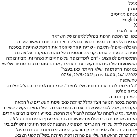
אוכל
מגזין
אנחנו מגייסים
English
X
כדאי להכיר
צפו: כך הפכה הרפת בנהלל למקום של השראה
הרפת הלימודית בכפר הנוער בנהלל היא הרבה יותר מאשר שגרת
האכלה-טיפול-חליבה • שרית יוקר שיקמה את הרפת שהייתה בסכנת
סגירה, הצעידה אותה קדימה ומספרת על מהות המקום ועל אהבת
התלמידים למקצוע • "הם לומדים פה על מחוייבות ואחריות, מבינים מה
המשמעות של הזדהות וקשר עם האדמה; אנחנו סוגרים כבר מחזור שלישי
במגמת הרפתנות, שלא הייתה כאן בעבר"
24/1/2022, 14:00
,עודכן
29/5/2022, 07:36
0
השמעה
"כל תלמיד לוקח את החוויה שלו לחיים". שרית ותלמידים בנהלל, צילום:
אריק סולטן
בשיתוף תנובה
הרפת בכפר הנוער ויצ״ו נהלל קיימת מאז שנות העשרים של המאה
הקודמת, אבל לפני שש שנים עמדה בפני סגירה בשל המצב הקשה שאליו
הגיעה. מי שלקחה על עצמה להציל את הרפת, בסיוע גורמים רבים אחרים,
הייתה שרית יוקר, ירושלמית שנשבתה בקסמי ענף הרפתנות בגיל 18,
ונקראה לדגל על ידי הווטרינר המקומי. ההגעה למוסד חינוכי והשילוב בין
אהבתה הגדולה לפרות לבין הוראה, הייתה מבחינתה סגירת מעגל.
״ההיכרות הראשונה שלי עם פרות ורפת הייתה בשל״ת לפני הצבא,