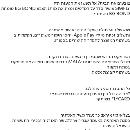
צובעים את הבית? אל תעשו את הטעות הזו
מומחה BG BOND עושה סדר על המדפים ומציג את מותג הצבע SIMPLY
בשיתוף BG BOND
שיא של 600 מיליון שקל: הטוטו עושה מהפיכה
יחסי הימור משופרים, הפקדות ב-Apple Pay ותשלום זכיות מיידי
בשיתוף המועצה להסדר ההימורים בספורט
הפרויקט החדש שמסקרן רוכשים בפתח תקווה
קבוצת אלמוג מציגה את פרויקט MALA: מגדלי הפרימיום האחרונים
בפתח תקווה
בשיתוף קבוצת אלמוג
כל ההטבות שמגיעות לכם
מה ההבדל בין מועדון תעופה וכרטיס אשראי?
בשיתוף FLYCARD
בצל איומי איראן: כך נערך משק האנרגיה
פסגת האנרגיה במעמד שגריר ארה"ב, שר האנרגיה ובכירי התעשייה
בישראל ובעולם