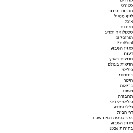
מדורים
ספורט
תרבות ובידור
לייף סטייל
אוכל
תיירות
טכנולוגיה ומדע
הורוסקופ
ForReal
מגזין השבוע
דעות
חדשות בארץ
חדשות בעולם
פוליטי
ביטחוני
חינוך
בריאות
משפט
תחבורה
פוליטי-מדיני
כללי ומידע
דף הבית
זמני כניסת וצאת שבת
מגזין השבוע
בחירות 2026