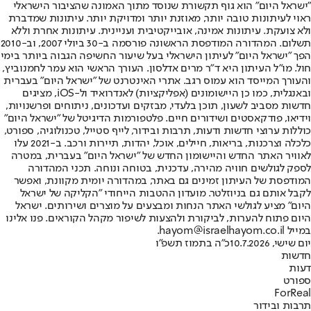
"ישראל היום" הוא גוף תקשורת שנוסד מתוך האמונה שהציבור הישראלי
ראוי לעיתונות טובה יותר, מאוזנת יותר ומדויקת יותר. עיתונות שמדברת
ולא צועקת. עיתונות אמינה, אובייקטיבית ועניינית. עיתונות אחרת וללא
תשלום. המהדורה המודפסת הראשונה פורסמה ב-30 ביולי 2007, וב-2010
הפך "ישראל היום" לעיתון הישראלי בעל שיעור החשיפה הגבוה ביותר בימי
חול. מו"ל העיתון היא ד"ר מרים אדלסון. העורך הראשי הוא עמר לחמנוביץ,
והעורך המייסד הוא עמוס רגב. אתרי האינטרנט של "ישראל היום" בעברית
ובאנגלית, כמו כן היישומונים (אפליקציות) לאנדרואיד ול-iOS, מציגים
חדשות מסביב לשעון, תוכן בלעדי, מבזקים ועדכונים, ניתוחים ופרשנויות,
וידיאו, פודקאסטים ושידורים חיים. פלטפורמות הדיגיטל של "ישראל היום"
כוללות ערוצי חדשות ודעות, תרבות ובידור, לייף סטייל, טכנולוגיה, ספורט,
כלכלה וצרכנות, בריאות, חיילים, אוכל, יהדות, תיירות ורכב. ב-2021 עלו
לאוויר האתר החדש והיישומון החדש של "ישראל היום" בעברית, במטרה
לספק לגולשים חוויה מהירה, עדכנית, בטוחה ונוחה. תכני המהדורה
המודפסת של העיתון זמינים גם באתר, במהדורה יומית מקוונת, ואפשר
לקבל אותם גם בניוזלטר. מועדון ההטבות הייחודי "הקליקה של ישראל
היום" מציע לגולשי האתר הנחות ומבצעים על מוצרים ושירותים. ישראל
היום פתוח להערות, לביקורת ולהצעות לשיפור מקהל הקוראים. פנו אלינו
במייל hayom@israelhayom.co.il.
יום שישי, 10.7.2026
כ"ה בתמוז תשפ"ו
חדשות
דעות
ספורט
ForReal
תרבות ובידור