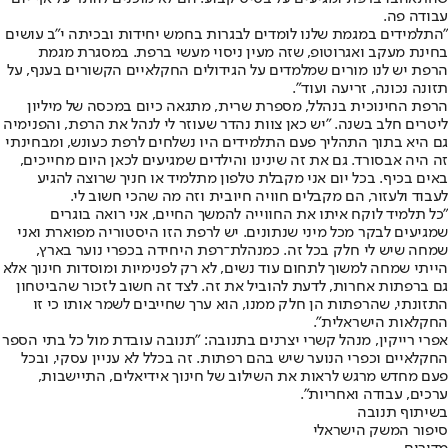
עבודה פה.
"התלמידים במגמת שלנו לומדים לבגרות בחמש יחידות ובכיתה י"ב עושים
בחינת מעקב ואגרוטופ, שזה מעין ניסוי מעשי ברפת. במסגרת מגמת
הרפת יש לנו מורים שמלמדים על הגידולים החקלאיים הקשורים בענף, על
תזונה נכונה, זריעה ועוד".
הרפת החינוכית בנהלל, מספרת שרית, מתגאה כיום במכסה של מיליון
ליטרים חלב בשנה. "יש כאן צוות נהדר שעוזר לי לנהל את הרפת, והפנימיה
גם היא בתוך התהליך פעם התלמידים היו נשלחים לרפת כעונש, ומבחינתי
זה היה אבסורד. גם את זה שינינו והילדים שמגיעים לכאן היום מחייכים,
באים בכיף. בכל יום אני מקבלת טלפון מתלמיד או חניך שרוצה להגיע
לעבוד ולעזור, הם מקבלים חוויה חיובית וזה מה שהכי חשוב לי.
"כל תלמיד לוקח איתו את החווייה להמשך החיים, אני רואה בוגרים
שמגיעים לבקר מכל מיני שנתונים. יש לרפת הזו היסטוריה מפוארת ואני
שמחה שיש לי חלק בכל זה. כמנהלת־רפת היחידה בכפרי נוער בארץ,
הייתי שמחה למשוך לתחום עוד נשים, לא רק לפנימיות ומוסדות חינוך אלא
גם ברפתות אחרות, לדעת להוביל את זה. לצד זה חשוב לזכור שהביטחון
התזונתי, שהרפתות הן חלק ממנו, הוא ערך שחייבים לשמר אותו כי זו
החקלאות הישראלית".
אפרי רייקין, מנהל קשרי יצרנים בתנובה: "תנובה עובדת מול כל בתי הספר
החקלאיים וכפרי הנוער שיש בהם רפתות. זה בכלל לא עניין עסקי, ובכל
פעם מחדש מרגש לראות את השילוב של חינוך אידיאלים, התיישבות,
ערכים, עבודה ואחריות״.
בשיתוף תנובה
סיפור המשק הישראלי