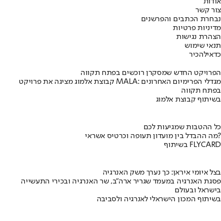
אודות
צור קשר
נבחרת הכתבים והפרשנים
מדיניות פרטיות
הצהרת נגישות
תנאי שימוש
כדאי
להכיר
הפרויקט החדש שמסקרן רוכשים בפתח תקווה
קבוצת אלמוג מציגה את פרויקט MALA: מגדלי הפרימיום האחרונים
בפתח תקווה
בשיתוף קבוצת אלמוג
כל ההטבות שמגיעות לכם
מה ההבדל בין מועדון תעופה וכרטיס אשראי?
בשיתוף FLYCARD
בצל איומי איראן: כך נערך משק האנרגיה
פסגת האנרגיה במעמד שגריר ארה"ב, שר האנרגיה ובכירי התעשייה
בישראל ובעולם
בשיתוף המכון הישראלי לאנרגיה ולסביבה