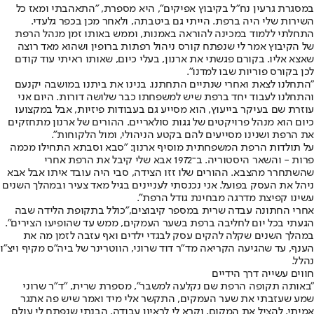
במסגרת גרעין נח״ל בקיבוץ אפיקים״, היא מספרת, ״התאהבתי ומאז כל
השירות שלי היה ברפת. הייתי גם ביטבתה, ולאחר מכן בכפר גלעדי.
התחלתי ללמוד במכינה להוראה באמנות, וממש באותו זמן מנהל הרפת
של הקיבוץ אמר לי שנפתח קורס ניהול רפתות ברופין ושהוא מאד רוצה
שאצא אליו. בקורם פגשתי את ארנון, בעלי כיום, שאותו ראיתי עוד קודם
לכן בקורס פוריות שבו למדנו".
״התחלנו לצאת ואחרי שנתיים התחתנו. בנינו את ביתנו במושבה יקנעם
והתחלנו לעבוד יחד ברפת שיש למשפחתו כבר שלושה דורות. היום אני
עוזרת שם בעיקר בייעוץ, הוא מסייע גם בעבודות פיזיות, אבל במקצועו
כיום הוא מנהל פרויקטים של גגות סולאריים. ההורים של ארנון מתחזקים
את הרפת ושנינו מסייעים להם בקטע הניהולי, ומול הלקוחות".
על תולדות הרפת המשפחתית מוסיף ארנון: "סבא וסבתא התחילו מכמה
פרות - והשאר היסטוריה. ב־1972 אבא שלי קיבל את הרפת אחרי
שהשתחרר מהצבא. ההורים שלו זזו הצידה, סבי היה עובד איתו אבל אבא
ניהל את העסק בפועל. אני נכנסתי לעניינים בגיל מאד צעיר ובמהלך השנים
עשינו קפיצת מדרגה מבחינת גודל הרפת".
אחרי החתונה עבדה שרית במספר קיבוצים,"כולל בתקופת הלידה שבה
הגעתי בכל יום לחליבה ברפת בשער העמקים, ממש עד שהופיעו הצירים".
במהלך השנים שקלה להקים עסק לבגדי ילדים ואף עזבה לזמן מה את
הענף, עד שהגיעה הקריאה מד"ר דוד שרוני, הווטרינר של ביה"ס מקיף ויצ"ו
נהלל.
חווים עשייה דרך הידיים
"באותה תקופה הרפת שם נקלעה למשבר", מספרת שרית, "ד"ר שרוני
שמע שעזבתי את שער העמקים, התקשר אלי מיד ואמר שיש פה אתגר
אמיתי, להציל את המקום, וקרא לי לראיון עבודה. הבנתי שנפתח לי עולם