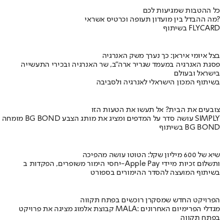
כל ההטבות שמגיעות לכם
מה ההבדל בין מועדון תעופה וכרטיס אשראי?
בשיתוף FLYCARD
בצל איומי איראן: כך נערך משק האנרגיה
פסגת האנרגיה במעמד שגריר ארה"ב, שר האנרגיה ובכירי התעשייה
בישראל ובעולם
בשיתוף המכון הישראלי לאנרגיה ולסביבה
צובעים את הבית? אל תעשו את הטעות הזו
מומחה BG BOND עושה סדר על המדפים ומציג את מותג הצבע SIMPLY
בשיתוף BG BOND
שיא של 600 מיליון שקל: הטוטו עושה מהפיכה
יחסי הימור משופרים, הפקדות ב-Apple Pay ותשלום זכיות מיידי
בשיתוף המועצה להסדר ההימורים בספורט
הפרויקט החדש שמסקרן רוכשים בפתח תקווה
קבוצת אלמוג מציגה את פרויקט MALA: מגדלי הפרימיום האחרונים
בפתח תקווה