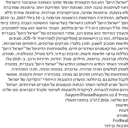
"ישראל היום" הוא גוף תקשורת שנוסד מתוך האמונה שהציבור הישראלי
ראוי לעיתונות טובה יותר, מאוזנת יותר ומדויקת יותר. עיתונות שמדברת
ולא צועקת. עיתונות אמינה, אובייקטיבית ועניינית. עיתונות אחרת וללא
תשלום. המהדורה המודפסת הראשונה פורסמה ב-30 ביולי 2007, וב-2010
הפך "ישראל היום" לעיתון הישראלי בעל שיעור החשיפה הגבוה ביותר בימי
חול. מו"ל העיתון היא ד"ר מרים אדלסון. העורך הראשי הוא עמר לחמנוביץ,
והעורך המייסד הוא עמוס רגב. אתרי האינטרנט של "ישראל היום" בעברית
ובאנגלית, כמו כן היישומונים (אפליקציות) לאנדרואיד ול-iOS, מציגים
חדשות מסביב לשעון, תוכן בלעדי, מבזקים ועדכונים, ניתוחים ופרשנויות,
וידיאו, פודקאסטים ושידורים חיים. פלטפורמות הדיגיטל של "ישראל היום"
כוללות ערוצי חדשות ודעות, תרבות ובידור, לייף סטייל, טכנולוגיה, ספורט,
כלכלה וצרכנות, בריאות, חיילים, אוכל, יהדות, תיירות ורכב. ב-2021 עלו
לאוויר האתר החדש והיישומון החדש של "ישראל היום" בעברית, במטרה
לספק לגולשים חוויה מהירה, עדכנית, בטוחה ונוחה. תכני המהדורה
המודפסת של העיתון זמינים גם באתר, במהדורה יומית מקוונת, ואפשר
לקבל אותם גם בניוזלטר. מועדון ההטבות הייחודי "הקליקה של ישראל
היום" מציע לגולשי האתר הנחות ומבצעים על מוצרים ושירותים. ישראל
היום פתוח להערות, לביקורת ולהצעות לשיפור מקהל הקוראים. פנו אלינו
במייל hayom@israelhayom.co.il.
יום שלישי, 7.7.2026
כ"ב בתמוז תשפ"ו
חדשות
דעות
ספורט
ForReal
תרבות ובידור