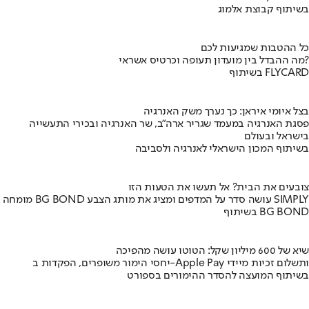
בשיתוף קבוצת אלמוג
כל ההטבות שמגיעות לכם
מה ההבדל בין מועדון תעופה וכרטיס אשראי?
בשיתוף FLYCARD
בצל איומי איראן: כך נערך משק האנרגיה
פסגת האנרגיה במעמד שגריר ארה"ב, שר האנרגיה ובכירי התעשייה
בישראל ובעולם
בשיתוף המכון הישראלי לאנרגיה ולסביבה
צובעים את הבית? אל תעשו את הטעות הזו
מומחה BG BOND עושה סדר על המדפים ומציג את מותג הצבע SIMPLY
בשיתוף BG BOND
שיא של 600 מיליון שקל: הטוטו עושה מהפיכה
יחסי הימור משופרים, הפקדות ב-Apple Pay ותשלום זכיות מיידי
בשיתוף המועצה להסדר ההימורים בספורט