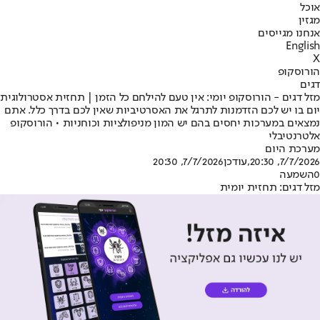
אוכל
מגזין
אנחנו מגייסים
English
X
הורוסקופ
דגים
מזל דגים - הורוסקופ יומי: אין טעם להילחם כל הזמן | תחזית אסטרולוגית
יום בו יש לכם הזדמנות לתרגל את האסרטיביות שאין לכם בדרך כלל. אתם
נמצאים במערכות יחסים בהם יש המון מניפולציות וכוחניות • הורוסקופ
אלטרנטיבלי
מערכת היום
7/7/2026, 20:30
,עודכן
7/7/2026, 20:30
0
השמעה
מזל דגים: תחזית יומית