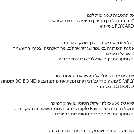
כל ההטבות שמגיעות לכם
מה ההבדל בין מועדון תעופה וכרטיס אשראי?
בשיתוף FLYCARD
בצל איומי איראן: כך נערך משק האנרגיה
פסגת האנרגיה במעמד שגריר ארה"ב, שר האנרגיה ובכירי התעשייה
בישראל ובעולם
בשיתוף המכון הישראלי לאנרגיה ולסביבה
צובעים את הבית? אל תעשו את הטעות הזו
מומחה BG BOND עושה סדר על המדפים ומציג את מותג הצבע SIMPLY
בשיתוף BG BOND
שיא של 600 מיליון שקל: הטוטו עושה מהפיכה
יחסי הימור משופרים, הפקדות ב-Apple Pay ותשלום זכיות מיידי
בשיתוף המועצה להסדר ההימורים בספורט
הפרויקט החדש שמסקרן רוכשים בפתח תקווה