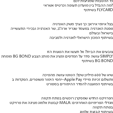
כל ההטבות שמגיעות לכם
מה ההבדל בין מועדון תעופה וכרטיס אשראי?
בשיתוף FLYCARD
בצל איומי איראן: כך נערך משק האנרגיה
פסגת האנרגיה במעמד שגריר ארה"ב, שר האנרגיה ובכירי התעשייה
בישראל ובעולם
בשיתוף המכון הישראלי לאנרגיה ולסביבה
צובעים את הבית? אל תעשו את הטעות הזו
מומחה BG BOND עושה סדר על המדפים ומציג את מותג הצבע SIMPLY
בשיתוף BG BOND
שיא של 600 מיליון שקל: הטוטו עושה מהפיכה
יחסי הימור משופרים, הפקדות ב-Apple Pay ותשלום זכיות מיידי
בשיתוף המועצה להסדר ההימורים בספורט
הפרויקט החדש שמסקרן רוכשים בפתח תקווה
קבוצת אלמוג מציגה את פרויקט MALA: מגדלי הפרימיום האחרונים
בפתח תקווה
בשיתוף קבוצת אלמוג