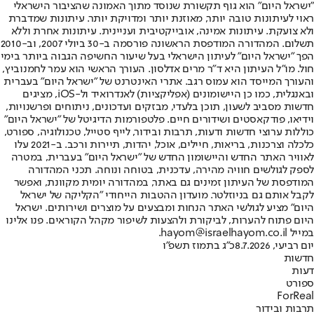
"ישראל היום" הוא גוף תקשורת שנוסד מתוך האמונה שהציבור הישראלי
ראוי לעיתונות טובה יותר, מאוזנת יותר ומדויקת יותר. עיתונות שמדברת
ולא צועקת. עיתונות אמינה, אובייקטיבית ועניינית. עיתונות אחרת וללא
תשלום. המהדורה המודפסת הראשונה פורסמה ב-30 ביולי 2007, וב-2010
הפך "ישראל היום" לעיתון הישראלי בעל שיעור החשיפה הגבוה ביותר בימי
חול. מו"ל העיתון היא ד"ר מרים אדלסון. העורך הראשי הוא עמר לחמנוביץ,
והעורך המייסד הוא עמוס רגב. אתרי האינטרנט של "ישראל היום" בעברית
ובאנגלית, כמו כן היישומונים (אפליקציות) לאנדרואיד ול-iOS, מציגים
חדשות מסביב לשעון, תוכן בלעדי, מבזקים ועדכונים, ניתוחים ופרשנויות,
וידיאו, פודקאסטים ושידורים חיים. פלטפורמות הדיגיטל של "ישראל היום"
כוללות ערוצי חדשות ודעות, תרבות ובידור, לייף סטייל, טכנולוגיה, ספורט,
כלכלה וצרכנות, בריאות, חיילים, אוכל, יהדות, תיירות ורכב. ב-2021 עלו
לאוויר האתר החדש והיישומון החדש של "ישראל היום" בעברית, במטרה
לספק לגולשים חוויה מהירה, עדכנית, בטוחה ונוחה. תכני המהדורה
המודפסת של העיתון זמינים גם באתר, במהדורה יומית מקוונת, ואפשר
לקבל אותם גם בניוזלטר. מועדון ההטבות הייחודי "הקליקה של ישראל
היום" מציע לגולשי האתר הנחות ומבצעים על מוצרים ושירותים. ישראל
היום פתוח להערות, לביקורת ולהצעות לשיפור מקהל הקוראים. פנו אלינו
במייל hayom@israelhayom.co.il.
יום רביעי, 8.7.2026
כ"ג בתמוז תשפ"ו
חדשות
דעות
ספורט
ForReal
תרבות ובידור