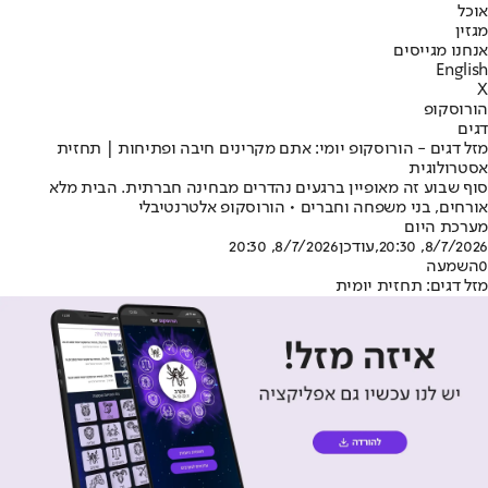
אוכל
מגזין
אנחנו מגייסים
English
X
הורוסקופ
דגים
מזל דגים - הורוסקופ יומי: אתם מקרינים חיבה ופתיחות | תחזית
אסטרולוגית
סוף שבוע זה מאופיין ברגעים נהדרים מבחינה חברתית. הבית מלא
אורחים, בני משפחה וחברים • הורוסקופ אלטרנטיבלי
מערכת היום
8/7/2026, 20:30
,עודכן
8/7/2026, 20:30
0
השמעה
מזל דגים: תחזית יומית