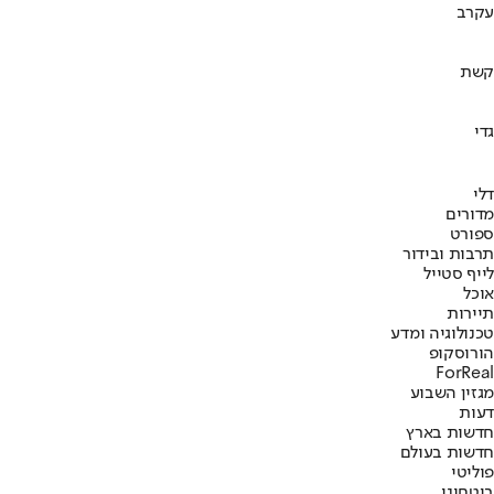
עקרב
קשת
גדי
דלי
מדורים
ספורט
תרבות ובידור
לייף סטייל
אוכל
תיירות
טכנולוגיה ומדע
הורוסקופ
ForReal
מגזין השבוע
דעות
חדשות בארץ
חדשות בעולם
פוליטי
ביטחוני