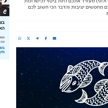
לוגי) מעודד אתכם לתת ביטוי לכישרונות
ם מחפשים יציבות והדבר הכי חשוב לכם
ון שקל: הטוטו
צובעים את הבית? אל תעשו את
בצל
הטעות הזו
האנ
יחסי הימור משופרים, הפקדות ב-Apple Pay
מומחה BG BOND עושה סדר על המדפים ומציג
פסגת
את מותג הצבע SIMPLY
ובכי
ימורים
בשיתוף BG BOND
בשי
ולס