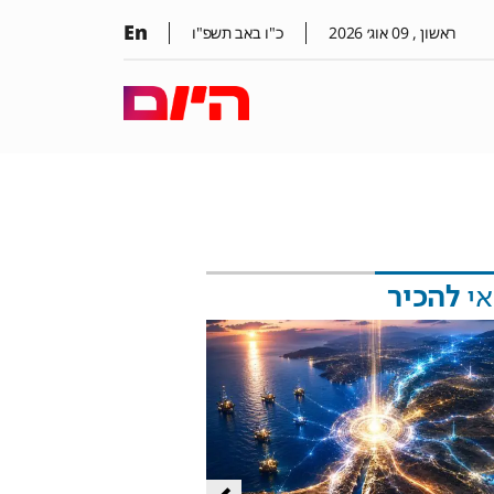
En
ראשון ,
09
אוג׳
2026
כ"ו באב תשפ"ו
אי
להכיר