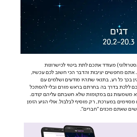
כוכב נפטון (שליטתכם האסטרולוגי) מעודד אתכם לתת ביטוי לכישרונות 
היצירתיים שניחנתם בהם. אתם מחפשים יציבות והדבר הכי חשוב לכם עכשיו, 
הוא ההצלחה החומרית. אין בכך כל רע, בתנאי שתהיו מודעים ושלמים עם 
ההחלטה. הכל פתוח ועליכם ללכת בדרך בה בחרתם בראש מורם ובלי להסתכל 
לאחור. בעתיד תוכלו למצוא משמעות גם במקומות שלא חשבתם עליהם קודם. 
חוסר הרגישות של גורמים מסוימים במערכת, רק מוסיף לבלבול. אולי הגיע הזמן 
ים שאתם מכנים "חברים".