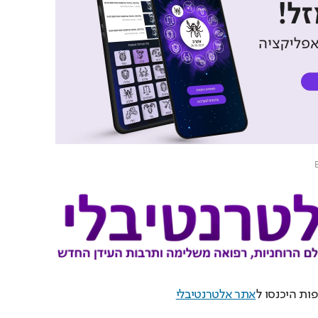
Loaded
: 
Unmute
100.00%
ות היכנסו ל
אתר אלטרנטיבלי