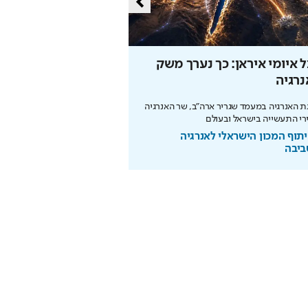
 איומי איראן: כך נערך משק
כך תחסכו בחשמל בלי 
רגיה
מהפכת האנרגיה של תדיראן: של
מידע וניהול אקלים חכם בבית
 האנרגיה במעמד שגריר ארה"ב, שר האנרגיה
רי התעשייה בישראל ובעולם
בשיתוף TADIRAN
תוף המכון הישראלי לאנרגיה
ביבה