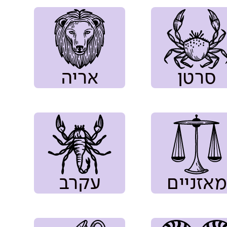
סרטן
אריה
מאזניים
עקרב