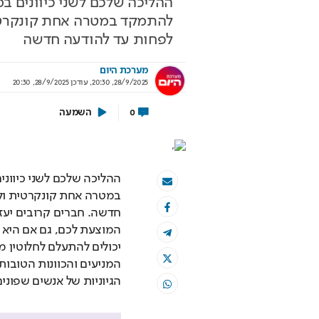
ההליכה שלכם לשני כיוונים במ
להתמקד במטרה אחת קונקרטי
לפחות עד להודעה חדשה
 עוד לא שם? הטיסה
מאחורי הקלעים של ה
מערכת היום
נדיאל כבר יצאה
הישראלי
28/9/2025, 20:30
,
עודכן
28/9/2025, 20:30
אי לוקחת אתכם לבמה הכי גדולה בעולם
איך אסם הפכה את תקופת הצנע 
השמעה
0
של שנות ה-40 למותג לאומי?
וף יונדאי מבית כלמוביל
בשיתוף אסם
הגיוניות של אנשים שפונים