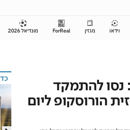
וידאו
מגזין
ForReal
מונדיאל 2026
כד
: נסו להתמקד
ית הורוסקופ ליום