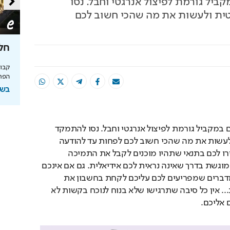
קביל גורמת לפיצול אנרגטי וחבל. נסו
ת ולעשות את מה שהכי חשוב לכם
טעם
כך תחסכו בחשמל בלי להזיע
חלו
מהפכת האנרגיה של תדיראן: שליטה, אבטחת
מידע וניהול אקלים חכם בבית
הפרי
והמחסור הקשה
בשיתוף TADIRAN
בשי
ההליכה שלכם לשני כיוונים במקביל גורמת לפיצול אנרגטי וחבל. נסו להתמקד 
במטרה אחת קונקרטית ולעשות את מה שהכי חשוב לכם לפחות עד להודעה 
חדשה. חברים קרובים יעזרו לכם בתנאי שתהיו מוכנים לקבל את התמיכה 
המוצעת לכם, גם אם היא מוגשת בדרך שאינה נראית לכם אידיאלית. גם אם אינכם 
יכולים להתעלם לחלוטין מדברים שמפריעים לכם עליכם לקחת בחשבון את 
המניעים והכוונות הטובות... אין כל סיבה שתרגישו שלא בנוח לנוכח בקשות לא 
 אליכם.