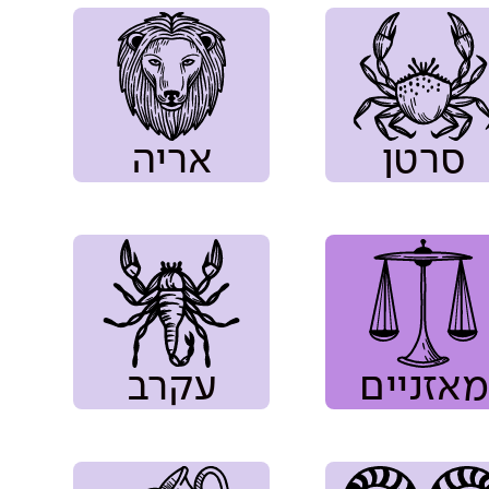
סרטן
אריה
מאזניים
עקרב