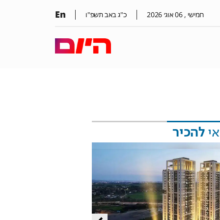
En
חמישי ,
06
אוג׳
2026
כ"ג באב תשפ"ו
אי
להכיר