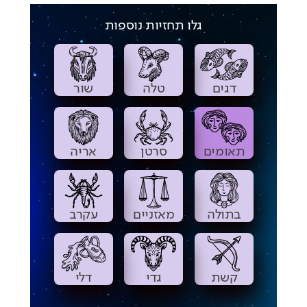
גלו תחזיות נוספות
דגים
טלה
שור
תאומים
סרטן
אריה
בתולה
מאזניים
עקרב
קשת
גדי
דלי