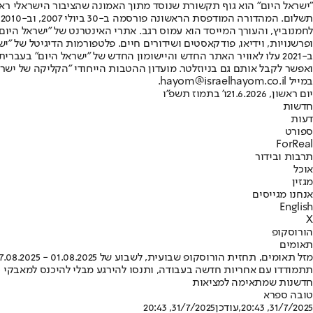
"ישראל היום" הוא גוף תקשורת שנוסד מתוך האמונה שהציבור הישראלי ראוי 
ת
ופרשנויות, וידיאו, פודקאסטים ושידורים חיים. פלטפורמות הדיגיטל של "ישרא
ב-2021 עלו לאוויר האתר החדש והיישומון החדש של "ישראל היום" בע
ואפשר לקבל אותם גם בניוזלטר. מועדון ההטבות הייחודי "הקליקה של ישרא
במייל hayom@israelhayom.co.il.
יום ראשון, 21.6.2026
ו' בתמוז תשפ"ו
חדשות
דעות
ספורט
ForReal
תרבות ובידור
אוכל
מגזין
אנחנו מגייסים
English
X
הורוסקופ
תאומים
מזל תאומים, תחזית הורוסקופ שבועית, לשבוע של 01.08.2025 - 07.08.2025
תתמודדו עם אחריות חדשה בעבודה, ותנסו להירגע מבלי להיכנס למאבקי כו
חדשנות שמתאימה למציאות
טובה ספרא
31/7/2025, 20:43
,עודכן
31/7/2025, 20:43