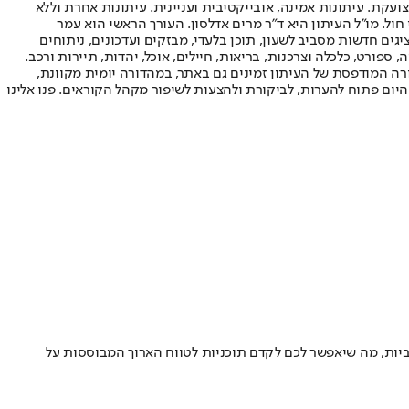
ועקת. עיתונות אמינה, אובייקטיבית ועניינית. עיתונות אחרת וללא
עור החשיפה הגבוה ביותר בימי חול. מו"ל העיתון היא ד"ר מרים אדלסון. העורך הראשי הוא עמר
 והעורך המייסד הוא עמוס רגב. אתרי האינטרנט של "ישראל היום" בעברית ובאנגלית, כמו כן היישומונים (אפליקציות) לאנדרואיד ול-iOS, מציגים חדשות מסביב לשעון, תוכן בלעדי, מבזקים ועדכונים, ניתוחים
, ספורט, כלכלה וצרכנות, בריאות, חיילים, אוכל, יהדות, תיירות ורכב.
דורה המודפסת של העיתון זמינים גם באתר, במהדורה יומית מקוונת,
היום פתוח להערות, לביקורת ולהצעות לשיפור מקהל הקוראים. פנו אלינו
ביות, מה שיאפשר לכם לקדם תוכניות לטווח הארוך המבוססות על