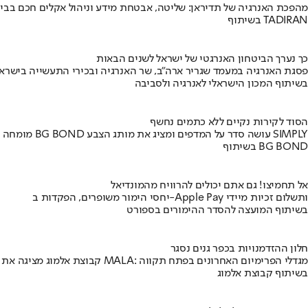
מהפכת האנרגיה של תדיראן: שליטה, אבטחת מידע וניהול אקלים חכם בבי
בשיתוף TADIRAN
כך נערך הביטחון האנרגטי של ישראל לשנים הבאות
פסגת האנרגיה במעמד שגריר ארה"ב, שר האנרגיה ובכירי התעשייה בישראל
בשיתוף המכון הישראלי לאנרגיה ולסביבה
הסוד לקירות נקיים ללא כתמים נחשף
מומחה BG BOND עושה סדר על המדפים ומציג את מותג הצבע SIMPLY
בשיתוף BG BOND
אל תחמיצו! גם אתם יכולים להרוויח מהמונדיאל
יחסי הימור משופרים, הפקדות ב-Apple Pay ותשלום זכיות מיידי
בשיתוף המועצה להסדר ההימורים בספורט
חלון ההזדמנויות בכפר גנים נסגר
קבוצת אלמוג מציגה את פרויקט MALA: מגדלי הפרימיום האחרונים בפתח תקווה
בשיתוף קבוצת אלמוג