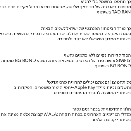
כך תחסכו בחשמל בלי להזיע
מהפכת האנרגיה של תדיראן: שליטה, אבטחת מידע וניהול אקלים חכם בבי
בשיתוף TADIRAN
כך נערך הביטחון האנרגטי של ישראל לשנים הבאות
פסגת האנרגיה במעמד שגריר ארה"ב, שר האנרגיה ובכירי התעשייה בישראל
בשיתוף המכון הישראלי לאנרגיה ולסביבה
הסוד לקירות נקיים ללא כתמים נחשף
מומחה BG BOND עושה סדר על המדפים ומציג את מותג הצבע SIMPLY
בשיתוף BG BOND
אל תחמיצו! גם אתם יכולים להרוויח מהמונדיאל
יחסי הימור משופרים, הפקדות ב-Apple Pay ותשלום זכיות מיידי
בשיתוף המועצה להסדר ההימורים בספורט
חלון ההזדמנויות בכפר גנים נסגר
קבוצת אלמוג מציגה את פרויקט MALA: מגדלי הפרימיום האחרונים בפתח תקווה
בשיתוף קבוצת אלמוג