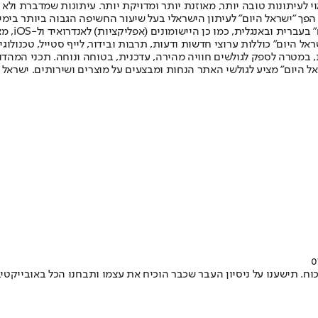
לעיתונות טובה יותר, מאוזנת יותר ומדויקת יותר. עיתונות שמדברת ולא צ
שלום. המהדורה המודפסת הראשונה פורסמה ב-30 ביולי 2007, וב-2010 הפך "ישראל היום" לעיתון הישראלי בעל שי
לחמנוביץ,
ל היום" כוללות ערוצי חדשות ודעות, תרבות ובידור, לייף סטייל, טכנולוגיה
ברית, במטרה לספק לגולשים חוויה מהירה, עדכנית, בטוחה ונוחה. תכני המה
ל היום" מציע לגולשי האתר הנחות ומבצעים על מוצרים ושירותים. ישראל 
ח. תישענו על ניסיון העבר שכבר הוכיח את עצמו ותבחנו הכל באובייקטי