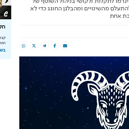
גרמו לתקלות ולקושי בניהול השוטף של
תעלם מהשינויים ומהבלגן החוגג כדי לא
בת אחת
טעם
כך תחסכו בחשמל בלי להזיע
חלו
מהפכת האנרגיה של תדיראן: שליטה, אבטחת
מידע וניהול אקלים חכם בבית
הפרי
והמחסור הקשה
בשיתוף TADIRAN
בשי