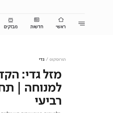
ראשי
חדשות
מבזקים
הורוסקופ
גדי
מזל גדי: הקד
 עוד לא שם? הטיסה
למנוחה | תחז
נדיאל כבר יצאה
אי לוקחת אתכם לבמה הכי גדולה בעולם
רביעי
וף יונדאי מבית כלמוביל