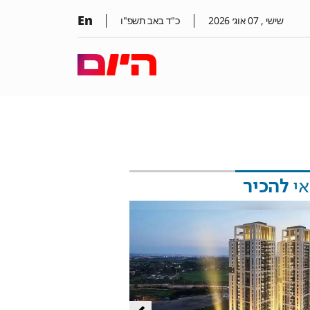
En
שישי ,
07
אוג׳
2026
כ"ד באב תשפ"ו
אי
להכיר
מליון תושבים
מנכ"לית העירייה מציגה תוכנית
הצעירים ובניית עתיד הדור הבא
בשיתוף עיריית ירושלים