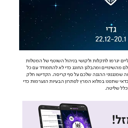
בלגאנים במכשירים חשמליים יגרמו לתקלות ולקושי בניהול השוטף של המטלות 
שלכם. אתם מנסים להתעלם מהשינויים ומהבלגן החוגג כדי לא להתמודד עם כל 
מה שצריך בבת אחת. נדמה שמנגנוני ההגנה שלכם על סף קריסה. הקדישו חלק 
מהיום למנוחה קצרה ואז כדאי שתפנו במלוא המרץ לפתרון הבעיות הנערמות כדי 
לל שליטה.