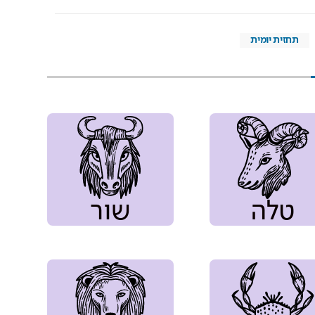
תחזית יומית
טלה
שור