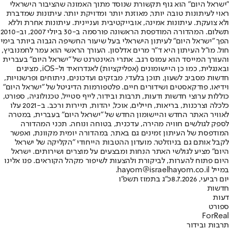
"ישראל היום" הוא גוף תקשורת שנוסד מתוך האמונה שהציבור הישראלי
ראוי לעיתונות טובה יותר, מאוזנת יותר ומדויקת יותר. עיתונות שמדברת
ולא צועקת. עיתונות אמינה, אובייקטיבית ועניינית. עיתונות אחרת וללא
תשלום. המהדורה המודפסת הראשונה פורסמה ב-30 ביולי 2007, וב-2010
הפך "ישראל היום" לעיתון הישראלי בעל שיעור החשיפה הגבוה ביותר בימי
חול. מו"ל העיתון היא ד"ר מרים אדלסון. העורך הראשי הוא עמר לחמנוביץ,
והעורך המייסד הוא עמוס רגב. אתרי האינטרנט של "ישראל היום" בעברית
ובאנגלית, כמו כן היישומונים (אפליקציות) לאנדרואיד ול-iOS, מציגים
חדשות מסביב לשעון, תוכן בלעדי, מבזקים ועדכונים, ניתוחים ופרשנויות,
וידיאו, פודקאסטים ושידורים חיים. פלטפורמות הדיגיטל של "ישראל היום"
כוללות ערוצי חדשות ודעות, תרבות ובידור, לייף סטייל, טכנולוגיה, ספורט,
כלכלה וצרכנות, בריאות, חיילים, אוכל, יהדות, תיירות ורכב. ב-2021 עלו
לאוויר האתר החדש והיישומון החדש של "ישראל היום" בעברית, במטרה
לספק לגולשים חוויה מהירה, עדכנית, בטוחה ונוחה. תכני המהדורה
המודפסת של העיתון זמינים גם באתר, במהדורה יומית מקוונת, ואפשר
לקבל אותם גם בניוזלטר. מועדון ההטבות הייחודי "הקליקה של ישראל
היום" מציע לגולשי האתר הנחות ומבצעים על מוצרים ושירותים. ישראל
היום פתוח להערות, לביקורת ולהצעות לשיפור מקהל הקוראים. פנו אלינו
במייל hayom@israelhayom.co.il.
יום רביעי, 8.7.2026
כ"ג בתמוז תשפ"ו
חדשות
דעות
ספורט
ForReal
תרבות ובידור