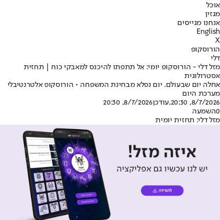
אוכל
מגזין
אנחנו מגייסים
English
X
הורוסקופ
דלי
מזל דלי - הורוסקופ יומי: אל תתפתו להיכנס למאבקי כוח | תחזית
אסטרולוגית
אחלה יום שבעולם. יום נפלא מבחינת המשפחה • הורוסקופ אלטרנטיבלי
מערכת היום
8/7/2026, 20:30
,עודכן
8/7/2026, 20:30
0
השמעה
מזל דלי: תחזית יומית