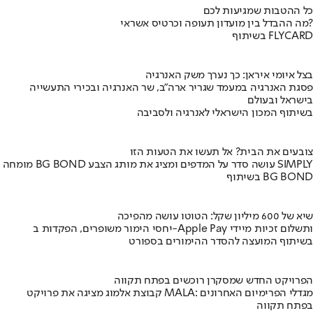
כל ההטבות שמגיעות לכם
מה ההבדל בין מועדון תעופה וכרטיס אשראי?
בשיתוף FLYCARD
בצל איומי איראן: כך נערך משק האנרגיה
פסגת האנרגיה במעמד שגריר ארה"ב, שר האנרגיה ובכירי התעשייה
בישראל ובעולם
בשיתוף המכון הישראלי לאנרגיה ולסביבה
צובעים את הבית? אל תעשו את הטעות הזו
מומחה BG BOND עושה סדר על המדפים ומציג את מותג הצבע SIMPLY
בשיתוף BG BOND
שיא של 600 מיליון שקל: הטוטו עושה מהפיכה
יחסי הימור משופרים, הפקדות ב-Apple Pay ותשלום זכיות מיידי
בשיתוף המועצה להסדר ההימורים בספורט
הפרויקט החדש שמסקרן רוכשים בפתח תקווה
קבוצת אלמוג מציגה את פרויקט MALA: מגדלי הפרימיום האחרונים
בפתח תקווה