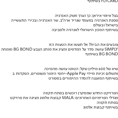
בשיתוף FLYCARD
בצל איומי איראן: כך נערך משק האנרגיה
פסגת האנרגיה במעמד שגריר ארה"ב, שר האנרגיה ובכירי התעשייה
בישראל ובעולם
בשיתוף המכון הישראלי לאנרגיה ולסביבה
צובעים את הבית? אל תעשו את הטעות הזו
מומחה BG BOND עושה סדר על המדפים ומציג את מותג הצבע SIMPLY
בשיתוף BG BOND
שיא של 600 מיליון שקל: הטוטו עושה מהפיכה
יחסי הימור משופרים, הפקדות ב-Apple Pay ותשלום זכיות מיידי
בשיתוף המועצה להסדר ההימורים בספורט
הפרויקט החדש שמסקרן רוכשים בפתח תקווה
קבוצת אלמוג מציגה את פרויקט MALA: מגדלי הפרימיום האחרונים
בפתח תקווה
בשיתוף קבוצת אלמוג