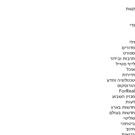
קשת
גדי
דלי
מדורים
ספורט
תרבות ובידור
לייף סטייל
אוכל
תיירות
טכנולוגיה ומדע
הורוסקופ
ForReal
מגזין השבוע
דעות
חדשות בארץ
חדשות בעולם
פוליטי
ביטחוני
חינוך
בריאות