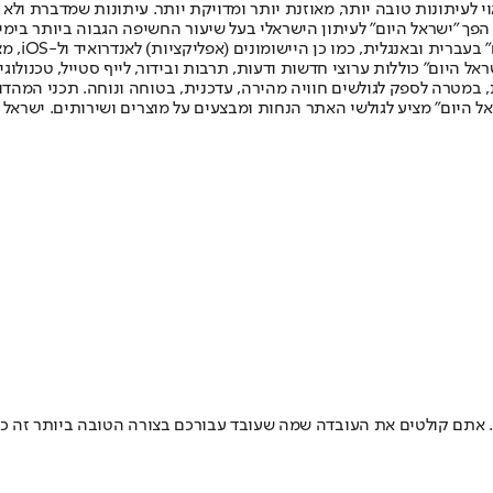
לעיתונות טובה יותר, מאוזנת יותר ומדויקת יותר. עיתונות שמדברת ולא צ
שלום. המהדורה המודפסת הראשונה פורסמה ב-30 ביולי 2007, וב-2010 הפך "ישראל היום" לעיתון הישראלי בעל שי
לחמנוביץ,
ל היום" כוללות ערוצי חדשות ודעות, תרבות ובידור, לייף סטייל, טכנולוגיה
ברית, במטרה לספק לגולשים חוויה מהירה, עדכנית, בטוחה ונוחה. תכני המה
ל היום" מציע לגולשי האתר הנחות ומבצעים על מוצרים ושירותים. ישראל 
וב. אתם קולטים את העובדה שמה שעובד עבורכם בצורה הטובה ביותר זה כנו