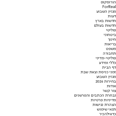
הורוסקופ
ForReal
מגזין השבוע
דעות
חדשות בארץ
חדשות בעולם
פוליטי
ביטחוני
חינוך
בריאות
משפט
תחבורה
פוליטי-מדיני
כללי ומידע
דף הבית
זמני כניסת וצאת שבת
מגזין השבוע
בחירות 2026
אודות
צור קשר
נבחרת הכתבים והפרשנים
מדיניות פרטיות
הצהרת נגישות
תנאי שימוש
כדאי
להכיר