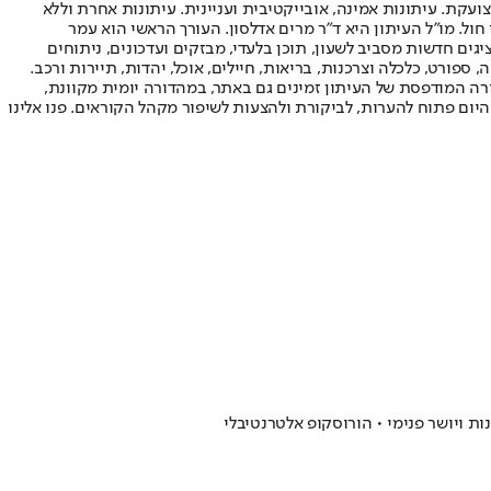
ועקת. עיתונות אמינה, אובייקטיבית ועניינית. עיתונות אחרת וללא
עור החשיפה הגבוה ביותר בימי חול. מו"ל העיתון היא ד"ר מרים אדלסון. העורך הראשי הוא עמר
 והעורך המייסד הוא עמוס רגב. אתרי האינטרנט של "ישראל היום" בעברית ובאנגלית, כמו כן היישומונים (אפליקציות) לאנדרואיד ול-iOS, מציגים חדשות מסביב לשעון, תוכן בלעדי, מבזקים ועדכונים, ניתוחים
, ספורט, כלכלה וצרכנות, בריאות, חיילים, אוכל, יהדות, תיירות ורכב.
דורה המודפסת של העיתון זמינים גם באתר, במהדורה יומית מקוונת,
היום פתוח להערות, לביקורת ולהצעות לשיפור מקהל הקוראים. פנו אלינו
ת ויושר פנימי • הורוסקופ אלטרנטיבלי