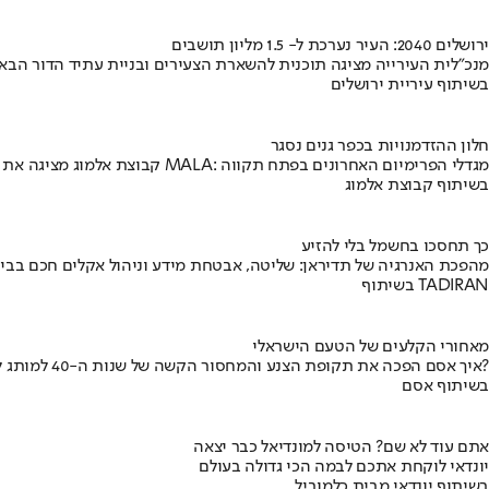
ירושלים 2040: העיר נערכת ל- 1.5 מליון תושבים
מנכ"לית העירייה מציגה תוכנית להשארת הצעירים ובניית עתיד הדור הבא
בשיתוף עיריית ירושלים
חלון ההזדמנויות בכפר גנים נסגר
קבוצת אלמוג מציגה את פרויקט MALA: מגדלי הפרימיום האחרונים בפתח תקווה
בשיתוף קבוצת אלמוג
כך תחסכו בחשמל בלי להזיע
מהפכת האנרגיה של תדיראן: שליטה, אבטחת מידע וניהול אקלים חכם בבי
בשיתוף TADIRAN
מאחורי הקלעים של הטעם הישראלי
איך אסם הפכה את תקופת הצנע והמחסור הקשה של שנות ה-40 למותג לאומי?
בשיתוף אסם
אתם עוד לא שם? הטיסה למונדיאל כבר יצאה
יונדאי לוקחת אתכם לבמה הכי גדולה בעולם
בשיתוף יונדאי מבית כלמוביל