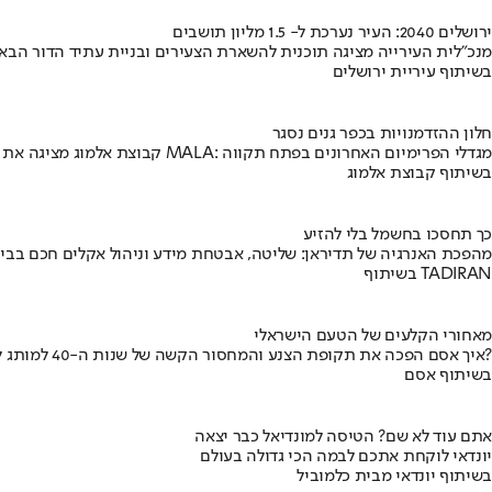
ירושלים 2040: העיר נערכת ל- 1.5 מליון תושבים
מנכ"לית העירייה מציגה תוכנית להשארת הצעירים ובניית עתיד הדור הבא
בשיתוף עיריית ירושלים
חלון ההזדמנויות בכפר גנים נסגר
קבוצת אלמוג מציגה את פרויקט MALA: מגדלי הפרימיום האחרונים בפתח תקווה
בשיתוף קבוצת אלמוג
כך תחסכו בחשמל בלי להזיע
מהפכת האנרגיה של תדיראן: שליטה, אבטחת מידע וניהול אקלים חכם בבי
בשיתוף TADIRAN
מאחורי הקלעים של הטעם הישראלי
איך אסם הפכה את תקופת הצנע והמחסור הקשה של שנות ה-40 למותג לאומי?
בשיתוף אסם
אתם עוד לא שם? הטיסה למונדיאל כבר יצאה
יונדאי לוקחת אתכם לבמה הכי גדולה בעולם
בשיתוף יונדאי מבית כלמוביל