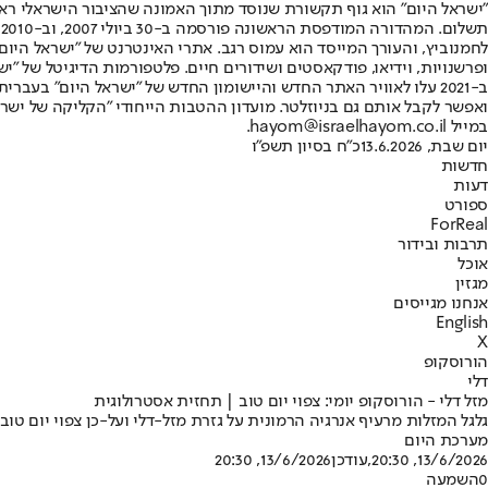
"ישראל היום" הוא גוף תקשורת שנוסד מתוך האמונה שהציבור הישראלי ראוי 
ת
ופרשנויות, וידיאו, פודקאסטים ושידורים חיים. פלטפורמות הדיגיטל של "ישרא
ב-2021 עלו לאוויר האתר החדש והיישומון החדש של "ישראל היום" בע
ואפשר לקבל אותם גם בניוזלטר. מועדון ההטבות הייחודי "הקליקה של ישרא
במייל hayom@israelhayom.co.il.
יום שבת, 13.6.2026
כ"ח בסיון תשפ"ו
חדשות
דעות
ספורט
ForReal
תרבות ובידור
אוכל
מגזין
אנחנו מגייסים
English
X
הורוסקופ
דלי
מזל דלי - הורוסקופ יומי: צפוי יום טוב | תחזית אסטרולוגית
גלגל המזלות מרעיף אנרגיה הרמונית על גזרת מזל-דלי ועל-כן צפוי יום ט
מערכת היום
13/6/2026, 20:30
,עודכן
13/6/2026, 20:30
0
השמעה