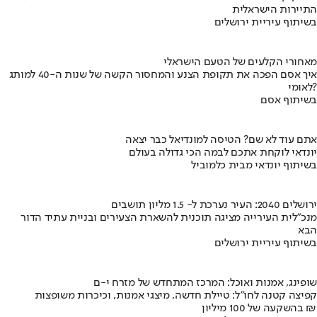
התיירות הישראלית
בשיתוף עיריית ירושלים
מאחורי הקלעים של הטעם הישראלי
איך אסם הפכה את תקופת הצנע והמחסור הקשה של שנות ה-40 למותג
לאומי?
בשיתוף אסם
אתם עוד לא שם? הטיסה למונדיאל כבר יצאה
יונדאי לוקחת אתכם לבמה הכי גדולה בעולם
בשיתוף יונדאי מבית כלמוביל
ירושלים 2040: העיר נערכת ל- 1.5 מליון תושבים
מנכ"לית העירייה מציגה תוכנית להשארת הצעירים ובניית עתיד הדור
הבא
בשיתוף עיריית ירושלים
שופינג, אמנות ואוכל: המרכז המתחדש של מזרח י-ם
קפיצה קטנה לחו"ל: טיילת חדשה, מיצגי אמנות, וכיכרות משופצות
בהשקעה של 100 מיליון ₪