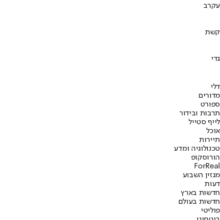
עקרב
קשת
גדי
דלי
מדורים
ספורט
תרבות ובידור
לייף סטייל
אוכל
תיירות
טכנולוגיה ומדע
הורוסקופ
ForReal
מגזין השבוע
דעות
חדשות בארץ
חדשות בעולם
פוליטי
ביטחוני