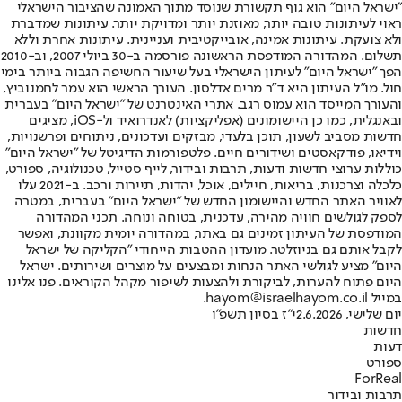
"ישראל היום" הוא גוף תקשורת שנוסד מתוך האמונה שהציבור הישראלי
ראוי לעיתונות טובה יותר, מאוזנת יותר ומדויקת יותר. עיתונות שמדברת
ולא צועקת. עיתונות אמינה, אובייקטיבית ועניינית. עיתונות אחרת וללא
תשלום. המהדורה המודפסת הראשונה פורסמה ב-30 ביולי 2007, וב-2010
הפך "ישראל היום" לעיתון הישראלי בעל שיעור החשיפה הגבוה ביותר בימי
חול. מו"ל העיתון היא ד"ר מרים אדלסון. העורך הראשי הוא עמר לחמנוביץ,
והעורך המייסד הוא עמוס רגב. אתרי האינטרנט של "ישראל היום" בעברית
ובאנגלית, כמו כן היישומונים (אפליקציות) לאנדרואיד ול-iOS, מציגים
חדשות מסביב לשעון, תוכן בלעדי, מבזקים ועדכונים, ניתוחים ופרשנויות,
וידיאו, פודקאסטים ושידורים חיים. פלטפורמות הדיגיטל של "ישראל היום"
כוללות ערוצי חדשות ודעות, תרבות ובידור, לייף סטייל, טכנולוגיה, ספורט,
כלכלה וצרכנות, בריאות, חיילים, אוכל, יהדות, תיירות ורכב. ב-2021 עלו
לאוויר האתר החדש והיישומון החדש של "ישראל היום" בעברית, במטרה
לספק לגולשים חוויה מהירה, עדכנית, בטוחה ונוחה. תכני המהדורה
המודפסת של העיתון זמינים גם באתר, במהדורה יומית מקוונת, ואפשר
לקבל אותם גם בניוזלטר. מועדון ההטבות הייחודי "הקליקה של ישראל
היום" מציע לגולשי האתר הנחות ומבצעים על מוצרים ושירותים. ישראל
היום פתוח להערות, לביקורת ולהצעות לשיפור מקהל הקוראים. פנו אלינו
במייל hayom@israelhayom.co.il.
יום שלישי, 2.6.2026
י"ז בסיון תשפ"ו
חדשות
דעות
ספורט
ForReal
תרבות ובידור