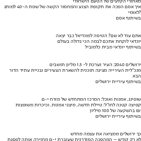
מאחורי הקלעים של הטעם הישראלי
איך אסם הפכה את תקופת הצנע והמחסור הקשה של שנות ה-40 למותג
לאומי?
בשיתוף אסם
אתם עוד לא שם? הטיסה למונדיאל כבר יצאה
יונדאי לוקחת אתכם לבמה הכי גדולה בעולם
בשיתוף יונדאי מבית כלמוביל
ירושלים 2040: העיר נערכת ל- 1.5 מליון תושבים
מנכ"לית העירייה מציגה תוכנית להשארת הצעירים ובניית עתיד הדור
הבא
בשיתוף עיריית ירושלים
שופינג, אמנות ואוכל: המרכז המתחדש של מזרח י-ם
קפיצה קטנה לחו"ל: טיילת חדשה, מיצגי אמנות, וכיכרות משופצות
בהשקעה של 100 מיליון ₪
בשיתוף עיריית ירושלים
כך ירושלים ממציאה את עצמה מחדש
לא רק קודש – המהפכה המודרנית שעוברת י-ם מחזירה אותה לפסגת