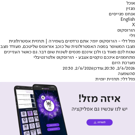
אוכל
מגזין
אנחנו מגייסים
English
X
הורוסקופ
דלי
מזל דלי - הורוסקופ יומי: אתם נרדמים בשמירה | תחזית אסטרולוגית
מצבו המשופר במפה האסטרולוגית של כוכב אוראנוס שליטכם, מעודד מצב
שנוח לכם מאוד בו ולכן אינכם מנסים לשנות שום דבר. גם כאשר העניינים
מתחממים אינכם נוקפים אצבע • הורוסקופ אלטרנטיבלי
מערכת היום
2/6/2026, 20:30
,עודכן
2/6/2026, 20:30
0
השמעה
מזל דלי: תחזית יומית