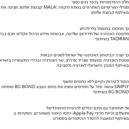
חלון ההזדמנויות בכפר גנים נסגר
קבוצת אלמוג מציגה את פרויקט MALA: מגדלי הפרימיום האחרונים בפתח תקווה
בשיתוף קבוצת אלמוג
כך תחסכו בחשמל בלי להזיע
מהפכת האנרגיה של תדיראן: שליטה, אבטחת מידע וניהול אקלים חכם בבי
בשיתוף TADIRAN
כך נערך הביטחון האנרגטי של ישראל לשנים הבאות
פסגת האנרגיה במעמד שגריר ארה"ב, שר האנרגיה ובכירי התעשייה בישראל
בשיתוף המכון הישראלי לאנרגיה ולסביבה
הסוד לקירות נקיים ללא כתמים נחשף
מומחה BG BOND עושה סדר על המדפים ומציג את מותג הצבע SIMPLY
בשיתוף BG BOND
אל תחמיצו! גם אתם יכולים להרוויח מהמונדיאל
יחסי הימור משופרים, הפקדות ב-Apple Pay ותשלום זכיות מיידי
בשיתוף המועצה להסדר ההימורים בספורט