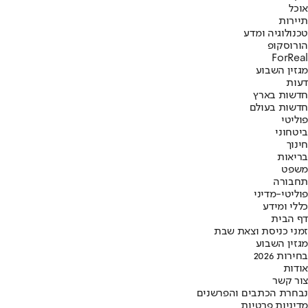
אוכל
תיירות
טכנולוגיה ומדע
הורוסקופ
ForReal
מגזין השבוע
דעות
חדשות בארץ
חדשות בעולם
פוליטי
ביטחוני
חינוך
בריאות
משפט
תחבורה
פוליטי-מדיני
כללי ומידע
דף הבית
זמני כניסת וצאת שבת
מגזין השבוע
בחירות 2026
אודות
צור קשר
נבחרת הכתבים והפרשנים
מדיניות פרטיות