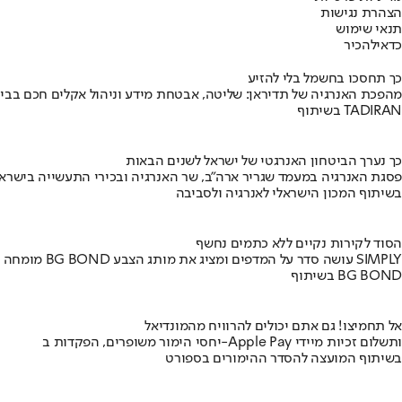
הצהרת נגישות
תנאי שימוש
כדאי
להכיר
כך תחסכו בחשמל בלי להזיע
מהפכת האנרגיה של תדיראן: שליטה, אבטחת מידע וניהול אקלים חכם בבי
בשיתוף TADIRAN
כך נערך הביטחון האנרגטי של ישראל לשנים הבאות
פסגת האנרגיה במעמד שגריר ארה"ב, שר האנרגיה ובכירי התעשייה בישראל
בשיתוף המכון הישראלי לאנרגיה ולסביבה
הסוד לקירות נקיים ללא כתמים נחשף
מומחה BG BOND עושה סדר על המדפים ומציג את מותג הצבע SIMPLY
בשיתוף BG BOND
אל תחמיצו! גם אתם יכולים להרוויח מהמונדיאל
יחסי הימור משופרים, הפקדות ב-Apple Pay ותשלום זכיות מיידי
בשיתוף המועצה להסדר ההימורים בספורט