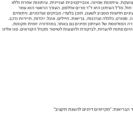
ועקת. עיתונות אמינה, אובייקטיבית ועניינית. עיתונות אחרת וללא
עור החשיפה הגבוה ביותר בימי חול. מו"ל העיתון היא ד"ר מרים אדלסון. העורך הראשי הוא עמר
 והעורך המייסד הוא עמוס רגב. אתרי האינטרנט של "ישראל היום" בעברית ובאנגלית, כמו כן היישומונים (אפליקציות) לאנדרואיד ול-iOS, מציגים חדשות מסביב לשעון, תוכן בלעדי, מבזקים ועדכונים, ניתוחים
, ספורט, כלכלה וצרכנות, בריאות, חיילים, אוכל, יהדות, תיירות ורכב.
דורה המודפסת של העיתון זמינים גם באתר, במהדורה יומית מקוונת,
היום פתוח להערות, לביקורת ולהצעות לשיפור מקהל הקוראים. פנו אלינו