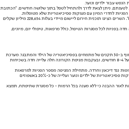
הנפש עבור ילדים ונוער.
מקרים דחופים. לטענתם, ניתן לצאת לדרך ולהתחיל לטפל בתוך שלושה חודשים. "הכתובת
הפניות לחדרי המיון עם מצוקות פסיכיאטריות שלא מטופלות.
לפני שבוע וחצי הכריזו שרי הבריאות, החינוך והרווחה על צאתה לדרך של תוכנית שאפתנית, "התוכנית הלאומית לבריאות הנפש בקרב בני נוער וילדים". השרים הציגו תוכנית חירום ליישום מיידי בעלות 228,654 מיליון שקלים
ה בפניות לכל מסגרות הטיפול, כולל מרפאות, טיפולי יום, מיונים,
פרופ' דורון גוטהלף, יו"ר האיגוד, פנה לשרי האוצר, הבריאות החינוך והרווחה והתריע: "כדי שהתוכנית תוכל לצאת לפועל ולתת מענה אמיתי, יש צורך דחוף ב-30 תקנים של מתמחים בפסיכיאטריה של הילד והמתבגר. מערכת
הטיפול בבריאות הנפש הייתה בהצפה עוד לפני הקורונה - זמן ההמתנה לאבחון עמד ב-2019 על 12-6 חודשים וזמן ההמתנה לטיפול פסיכיאטרי עמד על 8-4 חודשים, ובעקבות מגיפת הקורונה חלה עלייה חדה בשכיחות
חלה עלייה של 40% בשכיחות דיכאון וחרדה, עלייה של 67% בשכיחות הפרעות אכילה ועלייה של 25% בשימוש בתרופות נגד דיכאון וחרדה. מתחילת המגיפה מספר הפניות למרפאות
הפסיכיאטריות הולך ועולה אקספוננציאלית. לדברי פרופ' גוטהלף, "הפתרון שלהם הוא לפנות לחדרי המיון, ואכן חלה עלייה של כ-40% בפניות בשל מצוקות פסיכיאטריות של ילדים ונוער ועלייה של כ-20% באשפוזים
זאת לאור ההבנה כי ללא מענה בכל הרמות - כל מסגרת שתיפתח, תמצא