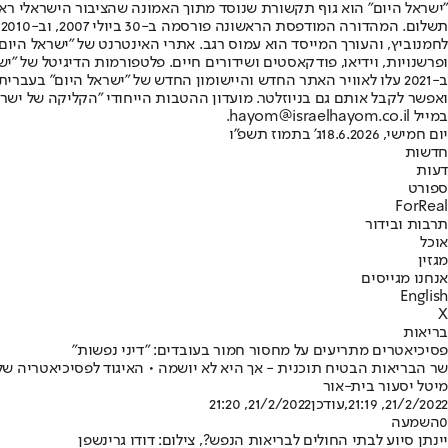
"ישראל היום" הוא גוף תקשורת שנוסד מתוך האמונה שהציבור הישראלי ראוי 
ת
ופרשנויות, וידיאו, פודקאסטים ושידורים חיים. פלטפורמות הדיגיטל של "ישרא
ב-2021 עלו לאוויר האתר החדש והיישומון החדש של "ישראל היום" בע
ואפשר לקבל אותם גם בניוזלטר. מועדון ההטבות הייחודי "הקליקה של ישרא
במייל hayom@israelhayom.co.il.
יום חמישי, 18.6.2026
ג' בתמוז תשפ"ו
חדשות
דעות
ספורט
ForReal
תרבות ובידור
אוכל
מגזין
אנחנו מגייסים
English
X
בריאות
פסיכיאטרים מתריעים על מחסור חמור בעובדים: "דיני נפשות"
שר הבריאות הבטיח תוכנית - אך היא לא יושמה • האיגוד לפסיכיאטריה של הילד והמתבגר: "יש חוסר בכוח אדם, זקו
מיטל יסעור בית-אור
21/2/2022, 21:19
,עודכן
21/2/2022, 21:20
0
השמעה
יינתן סיוע לבתי החולים לבריאות הנפש?, צילום: דודו גרינשפן