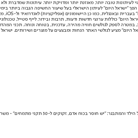
לעיתונות טובה יותר, מאוזנת יותר ומדויקת יותר. עיתונות שמדברת ולא צ
שלום. המהדורה המודפסת הראשונה פורסמה ב-30 ביולי 2007, וב-2010 הפך "ישראל היום" לעיתון הישראלי בעל שי
לחמנוביץ,
ל היום" כוללות ערוצי חדשות ודעות, תרבות ובידור, לייף סטייל, טכנולוגיה
ברית, במטרה לספק לגולשים חוויה מהירה, עדכנית, בטוחה ונוחה. תכני המה
ל היום" מציע לגולשי האתר הנחות ומבצעים על מוצרים ושירותים. ישראל 
קים ל-30 תקני מתמחים" • משרד הבריאות: "מקיימים דיונים להשגת תקציב"