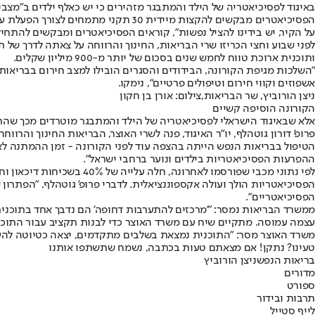
באיגוד לפסיכיאטריה של הילד והמתבגר מזהירים כי יש כאלף ילדים ב"מצבי
הפסיכיאטרים מבקשים להקצות מיידית 
על הקיר, יש בידינו להציל נפשות", קוראים הפסיכיאטרים ומבקשים להתחי
ותוכנית ארוכת טווח לחמש שנים בסכום של יותר מ-900 מיליון שקלים.
"השלכות מגיפת הקורונה, הבידודים והסגרים הובילו למצב חירום בבריאות ה
אשפוזים וקווי חירום וטיפולים פרטיים", נימקו.
ניצן הורוביץ, שר הבריאות,צילום: אורן בן חקון
הקורונה הוסיפה קשיים
אלא שבאיגוד הישראלי לפסיכיאטריה של הילד והמתבגר מוטרדים מכך שהתו
ההפרעות הפסיכיאטריות בילדים ונוער ברחבי ישראל".
הפסיכיאטריים".
ממשרד הבריאות נמסר: "'מרכזים להתערבות דחופה' הם נדבך אחד בתוכנית
עצמה עמוסה. מתקיים שיח עם משרד האוצר כדי לבנות תקציב עבור התוכנ
משרד האוצר מסר: "התוכנית נמצאת בשלבים מתקדמים, יצאה כטיוטה להער
טעינו? נתקן! אם מצאתם טעות בכתבה, נשמח שתשתפו אותנו
בריאות הנפש
ניצן הורוביץ
מדורים
ספורט
תרבות ובידור
לייף סטייל