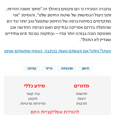
בחברה הסבירו כי הם נוקטים במהלך זה "מתוך משנה זהירות, 
ותוך ניצול הגמישות של שיטת החיסון שלנו", והוסיפו: "אני 
מתקדמים בפיתוח גרסה של החיסון שתפעל טוב יותר נגד הזן 
שהתגלה בדרום אפריקה ובודקים האם הגרסה החדשה אכן 
מספקת הגנה גבוהה יותר נגדו – ובתקווה גם נגד זנים עתידיים 
שעדיין לא התגלו".
טעינו? נתקן! אם מצאתם טעות בכתבה, נשמח שתשתפו אותנו
חיסון
מוטציות
פייזר
קורונה
מדורים
מידע כללי
חדשות
צרו קשר
דעות
תקנון
תרבות
מדיניות פרטיות
להורדת אפליקציית היום