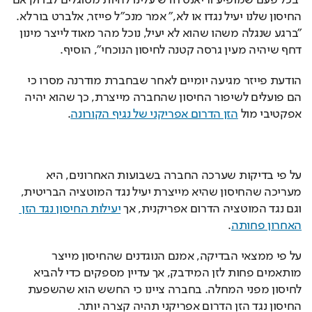
"בכל פעם שמופיע וריאנט חדש עלינו להיות מסוגלים לבדוק אם 
החיסון שלנו יעיל נגדו או לא," אמר מנכ"ל פייזר, אלברט בורלא. 
"ברגע שנגלה משהו שהוא לא יעיל, נוכל מהר מאוד לייצר מינון 
דחף שיהיה מעין גרסה קטנה לחיסון הנוכחי", הוסיף.
הודעת פייזר מגיעה יומיים לאחר שבחברת מודרנה מסרו כי 
הם פועלים לשיפור החיסון שהחברה מייצרת, כך שהוא יהיה 
אפקטיבי מול 
הזן הדרום אפריקני של נגיף הקורונה
.
על פי בדיקות שערכה החברה בשבועות האחרונים, היא 
מעריכה שהחיסון שהיא מייצרת יעיל נגד המוטציה הבריטית, 
וגם נגד המוטציה הדרום אפריקנית, אך 
יעילות החיסון נגד הזן 
האחרון פחותה
.
על פי ממצאי הבדיקה, אמנם הנוגדנים שהחיסון מייצר 
מותאמים פחות לזן המידבק, אך עדיין מספקים כדי להביא 
לחיסון מפני המחלה. בחברה ציינו כי החשש הוא שהשפעת 
החיסון נגד הזן הדרום אפריקני תהיה קצרה יותר. 