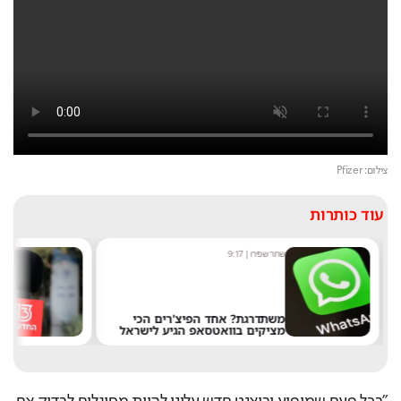
צילום: Pfizer
עוד כותרות
שחר שפירו
|
9:17
מערכ
משתדרגת? אחד הפיצ'רים הכי
מציקים בוואטסאפ הגיע לישראל
את 