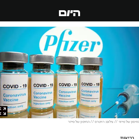
ון של פייזר // צילום: רויטרס // החיסון של פייזר
בריאות