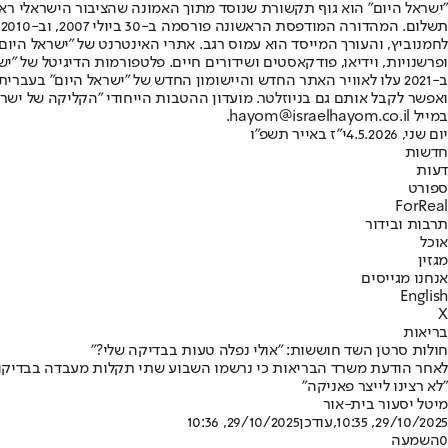
"ישראל היום" הוא גוף תקשורת שנוסד מתוך האמונה שהציבור הישראלי ראוי 
ת
ופרשנויות, וידיאו, פודקאסטים ושידורים חיים. פלטפורמות הדיגיטל של "ישרא
ב-2021 עלו לאוויר האתר החדש והיישומון החדש של "ישראל היום" בע
ואפשר לקבל אותם גם בניוזלטר. מועדון ההטבות הייחודי "הקליקה של ישרא
במייל hayom@israelhayom.co.il.
יום שני, 4.5.2026
י"ז באייר תשפ"ו
חדשות
דעות
ספורט
ForReal
תרבות ובידור
אוכל
מגזין
אנחנו מגייסים
English
X
בריאות
חולות סרטן השד חוששות: "אולי נפלה טעות בבדיקה שלי?"
לאחר הודעת משרד הבריאות כי נרשמו השבוע שתי תקלות מעבדה בבדיקות 
"לא רצינו לייצר פאניקה"
מיטל יסעור בית-אור
29/10/2025, 10:35
,עודכן
29/10/2025, 10:36
0
השמעה