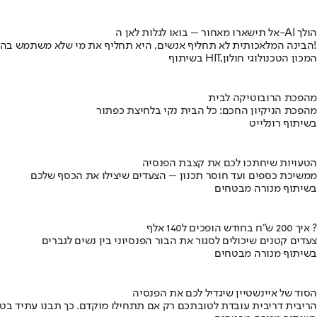
אל תישארו מאחור – בואו לגלות לאן ה-AI הולך
הבינה המלאכותית לא תחליף אנשים, היא תחליף את מי שלא משתמש בה!
בשיתוף HIT,המכון הטכנולוגי חולון
מהפכת הרובוטיקה לבית
מהפכת הניקיון החכם: כל הבית נקי בלחיצת כפתור
בשיתוף רונלייט
הטעויות שיחתכו לכם את קצבת הפנסיה
ממשיכת כספים ועד חוסר תכנון – הצעדים שיצילו את הכסף שלכם
בשיתוף מנורה מבטחים
איך 200 ש"ח בחודש הופכים ל140 אלף ?
צעדים קטנים שיכולים לסגור את הבור הפנסיוני בין נשים לגברים
בשיתוף מנורה מבטחים
הסוד של איינשטיין שיגדיל לכם את הפנסיה
הריבית דריבית עובדת לטובתכם רק אם תתחילו מוקדם. כך תבנו עתיד בט