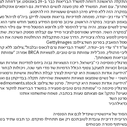
התקלה הראשונה דווחה למשרד 
במקרה הזה ללא מידע מיהן הנשים שעשויות היו להיפגע.
ד"ר עדי ניב-יגודה, מומחה למדיניות בריאות ומשנה לדיקן ביה"ס לניהו
באמון הציבור. במקרה הראשון, עיכוב פרסום המידע במשך חודש וחצי הוא 
שייך לנשים עצמן, והיה צריך להימסר להן ולרופא המטפל מייד עם גילוי התק
"במקרה השני, המידע שפורסם לציבור מייד עם קבלתו מספק הערכות. שתי ג
ניסיון למנוע בהלה ציבורית, הדרך שבה מתקבלות ההחלטות משיגה את ההפ
סמל המאבק בסרטן השד,צילום: GettyImages
עו"ד ד"ר עדי ניב-יגודה. "משרד הבריאות גרם לכאוס ובלבול",צילום: ללא קר
ליבי מרגולין, מנכ"לי
ובריאות משפחתן".
brca זכאיות למעקב צפוף הכולל הדמיות שד מדי חצי שנה, ויכולות לבחור לעבור הליכים מפחיתי סיכון.
"הידיעה אודות הנשאות היא קריטית לצורך קבלת החלטות אישיות ורפואיות 
השני - של נשים שנמצאו נשאיות וחוששות שהייתה תקלה בבדיקתן גם ואולי
"הידיעה אודות נשאות היא קריטית". סרטן שד,צילום: wedmoments.stock, באמצעות שאטרסטוק
מרגולין סיכמה כי "עמותת גנים טובים מפצירה במשרד הבריאות לחקור את
טעינו? נתקן! אם מצאתם טעות בכתבה, נשמח שתשתפו אותנו
סרטן השד
כדאי
להכיר
הסוד של איינשטיין שיגדיל לכם את הפנסיה
הריבית דריבית עובדת לטובתכם רק אם תתחילו מוקדם. כך תבנו עתיד בט
בשיתוף מנורה מבטחים