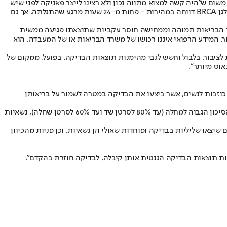
משרד הבריאות, זאת משום ש"היה קשה למצוא מתווה נכון ולא רצינו לייצר פאניקה לפני שיש
פתרון". עם זאת, המשרד לא נתן מענה לנשים החרדות. גם רופאים אונקולוגים התלוננו ששמעו על הנושא בתקשורת. התקלה השנייה בבדיקות הסקר לגן BRCA דווחה במהירות - פחות מ-24 שעות מרגע שהתגלתה. אך גם
שרד הבריאות תמוהה וממחישה חוסר עקביות שתוצאתו פגיעה ממשית
ר. המידע הרפואי איננו רכושו של משרד הבריאות או של המעבדה, הוא
לציבור, בלבול וחשש לגבי מהימנות תוצאות הבדיקה. בפועל, ממקום של
וס מיותר".
 למתן תשובות שליליות כוזבות לנשים, אשר ביצעו את הבדיקה במטרה לשמור על בריאותן
מרגולין מוסיפה כי "בישראל, ריכוז הנשאיות גבוה ביחס למדינות אחרות ועומד על 1 לכל 40 נשים ממוצא אשכנזי, ו-1 מ-60 נשים ממוצא אתיופי. לאור הסיכון הגבוה למחלה (עד 80% לסרטן שד ועד 60% לסרטן שחלה), נשאיות
צאו שליליות בבדיקה ופוחדות שאולי הן נשאיות, וכן פניות מהכיוון
ות תוצאות הבדיקה הגנטית אותן קיבלה, לבדיקה חוזרת בהקדם".