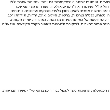
ועקת. עיתונות אמינה, אובייקטיבית ועניינית. עיתונות אחרת וללא
עור החשיפה הגבוה ביותר בימי חול. מו"ל העיתון היא ד"ר מרים אדלסון. העורך הראשי הוא עמר
 והעורך המייסד הוא עמוס רגב. אתרי האינטרנט של "ישראל היום" בעברית ובאנגלית, כמו כן היישומונים (אפליקציות) לאנדרואיד ול-iOS, מציגים חדשות מסביב לשעון, תוכן בלעדי, מבזקים ועדכונים, ניתוחים
, ספורט, כלכלה וצרכנות, בריאות, חיילים, אוכל, יהדות, תיירות ורכב.
דורה המודפסת של העיתון זמינים גם באתר, במהדורה יומית מקוונת,
היום פתוח להערות, לביקורת ולהצעות לשיפור מקהל הקוראים. פנו אלינו
מטופלות הדואגות כיצד לפעול לבירור מצבן האישי" • משרד הבריאות: