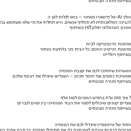
בשיתוף מנורה מבטחים
אל תישארו מאחור – בואו לגלות לאן ה-AI הולך
הבינה המלאכותית לא תחליף אנשים, היא תחליף את מי שלא משתמש בה!
בשיתוף HIT,המכון הטכנולוגי חולון
מהפכת הרובוטיקה לבית
מהפכת הניקיון החכם: כל הבית נקי בלחיצת כפתור
בשיתוף רונלייט
הטעויות שיחתכו לכם את קצבת הפנסיה
ממשיכת כספים ועד חוסר תכנון – הצעדים שיצילו את הכסף שלכם
בשיתוף מנורה מבטחים
איך 200 ש"ח בחודש הופכים ל140 אלף ?
צעדים קטנים שיכולים לסגור את הבור הפנסיוני בין נשים לגברים
בשיתוף מנורה מבטחים
הסוד של איינשטיין שיגדיל לכם את הפנסיה
הריבית דריבית עובדת לטובתכם רק אם תתחילו מוקדם. כך תבנו עתיד בט