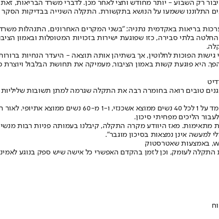
הבריאות כבר ב-29 באוגוסט, אך דווחה לציבור רק השבוע - יותר מחודש וחצי לאחר מכן. לדברי 
ל מערכות בריאות באקדמית נתניה: "בשני המקרים האחרונים, התנהלות מ
החלטה בלתי סבירה, כזו שפוגעת ישירות בזכויות המטופלות ובאמון הציבו
לה.
ישות הפוכות לחלוטין, אך בשתיהן אותה תוצאה - היעדר הנחיות ברורות 
ך. היא פוגעת קשות באמון הציבור, מעמיקה את תחושת הבלבול ויוצרת כא
דיט
ת עמותת גנים טובים, לנשאיות BRCA אמרה: "עמותת גנים טובים רואה בחומרה רבה את התקלה שגרמה
מתאימות. מאז היוודע מקרה התקלה, קיבלנו בעמותה פניות רבות מנשים שי
 למעשה אינן נמצאות בסיכון מוגבר".
 התקלה לעומק, וכן לזמן בהקדם האפשרי כל אישה שיש ספק בנוגע לאמינ
וח