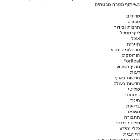
בשיתוף מנורה מבטחים
מדורים
ספורט
תרבות ובידור
לייף סטייל
אוכל
תיירות
טכנולוגיה ומדע
הורוסקופ
ForReal
מגזין השבוע
דעות
חדשות בארץ
חדשות בעולם
פוליטי
ביטחוני
חינוך
בריאות
משפט
תחבורה
פוליטי-מדיני
כללי ומידע
דף הבית