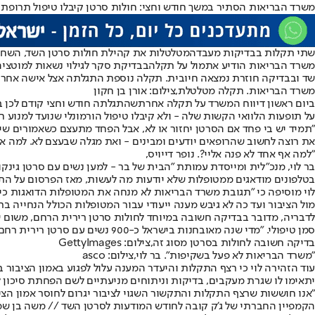
משרד הבריאות הסתיר במשך חודש וחצי: חולות סרטן קיבלו טיפול תרופתי שגוי. צילום
שתי תקלות בבדיקות מעבדה
מטלטלות את קהילת חולות סרטן השד, השחלה
משרד הבריאות הודיע אתמול על תקלה
שד ובבדיקה חוזרת נמצאה חיובית. תקלה נוספת התגלתה אצל אישה אחרת, 
משרד הבריאות. תקלה מטלטלת,צילום: אורן בן חקון
ביום ראשון דיווח המשרד על תקלה אחרת
שהתגלתה חודש וחצי קודם לכן ב
על תופעות הלוואי הקשות שלה - ולא קיבלו טיפול הורמונלי שנועד למנוע חז
את רוצה לחשוב שהרופאים יודעים ומבינים - ואת מגלה שבעצם לא. למה אף
"למה אף אחד לא פנה אליי?. נופר דייויס,
בטלפונים מודאגים ממטופלות שלא יודעות מה לעשות, מאז הפרסום על הת
לוי מוסיפה כי "תגובת משרד הבריאות לא מנחה את המטופלות הדואגות כיצ
מול הציבור ועד כה לא גיבש מענה ייעודי עבור המטופלות הכולל הנחייה ברו
סמן טיפולי. "מדי שנה מאובחנות בישראל כ-900 נשים עם סרטן רירית רחם, התקלה עלולה לפגוש רבות מהן", אומרת לוי.
בדיקה חשובה לחולות בסרטן מסוג זה,צילום: GettyImages
"משרד הבריאות לא פעל בשקיפות". בר לוי,צילום: asco
יתאימו לו שגרת מעקבים, בדיקות וניתוחים מניעתיים לשם הפחתת סיכון
"אנו חוששות שרצף התקלות והתקשור השגוי לציבור יגרום לחוסר אמון הציב
הקמפיין החברתי של ג'ק קובה לחודש המודעות לסרטן השד // משה בן שמ