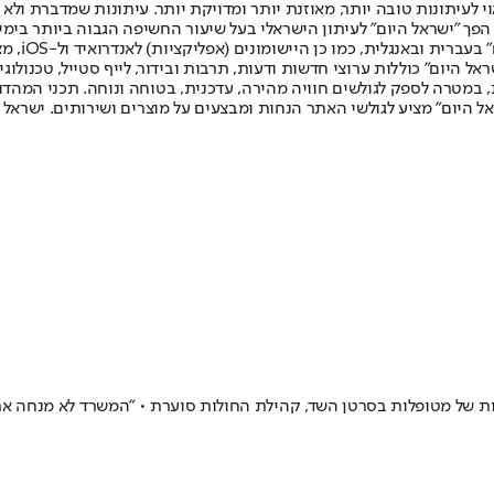
לעיתונות טובה יותר, מאוזנת יותר ומדויקת יותר. עיתונות שמדברת ולא צ
שלום. המהדורה המודפסת הראשונה פורסמה ב-30 ביולי 2007, וב-2010 הפך "ישראל היום" לעיתון הישראלי בעל שי
לחמנוביץ,
ל היום" כוללות ערוצי חדשות ודעות, תרבות ובידור, לייף סטייל, טכנולוגיה
ברית, במטרה לספק לגולשים חוויה מהירה, עדכנית, בטוחה ונוחה. תכני המה
ל היום" מציע לגולשי האתר הנחות ומבצעים על מוצרים ושירותים. ישראל 
של מטופלות בסרטן השד, קהילת החולות סוערת • "המשרד לא מנחה את ה