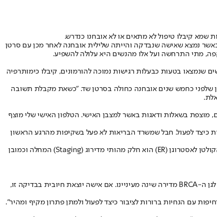
שמא קיבלו טיפול לא מתאים או לא אובחנו כנדרש.
והלבלב. התקלה התגלתה כאשר נמצא שאישה שנבדקה והייתה שלילית אובחנה לאחר מכן עם סרטן
פה, מתי התרחשה ועל אלו מהנשים היא עלולה להשפיע.
ם שנמצאו בטעות כבעלות רגישות נמוכה להורמונים, קיבלו כימותרפיה
טן יחזור או לא, אבל הפחד מתעצם כשאמורים שיש ספקות לגבי תוצאות מעבדה שקיבלת", מספרת נופר דיוויס (54) מרמת גן שלפני כחמש שנים אובחנה כחולה בסרטן שד. "כשאת מקבלת תשובה
אלת.
עם סרטן גינקולוגי": "קהילת המטופלות שלנו, המונה מעל 350 מטופלות סרטן רירית הרחם, מוצפת בשאלות ודאגות באשר למצבן האישי. הטלפון האישי שלי מוצף
ית כיצד לפעול. חבל שמשרד הבריאות לא פעל בשקיפות מהרגע הראשון
לדבריה, מדובר בבדיקה חשובה במיוחד לחולות סרטן רירית הרחם, משום שבהנחיות מקצועיות חדשות, שהעמותה היתה שותפה לגיבושן, נקבע כי הקולטן לאסטרוגן (ER) הוא חלק מהותי מדירוג (Staging) המחלה וכמובן
עוד הזהירה לוי כי רצף התקלות והיעדר המענה עלול לפגוע באמון הציבור בהמלצות הרפואיות. "התקלה שנתגלתה כעת ביחס לבדיקה לאבחון נשאות לגן ה-BRCA מדירה שינה מעיניינו. אם אישה יוצאת חיובית בבדיקה זו,
פות עם הנחיות ברורות לציבור כיצד לפעול ולמתן פתרון מקיף ומהיר".