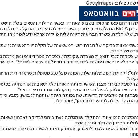
: GettyImages
 והרחם מאז פרסומן בשבוע האחרון. כאשר החולות והנשים בכלל חוששות 
בבדיקת סקר לגילוי נשאות למוטציה בגן BRCA המעלה סיכון לסרטן השד, השחלה 
שלא חלתה. משרד הבריאות דיווח עליה מיידית אך לא ידע לומר מהו היק
שתי אצוות בדיקה של חברת רוש. המשמעות של תקלה זו היא שייתכן שנשי
רה של הגידול.
"תמיד יש בי פחד אם הסר
 אחד לא פנה אליי אישית לתת בדיקה חוזרת? אני צריכה לפנות?", היא שו
בר לוי, מנכ"לית ומייסדת עמותת "הבית של בר - למען נשים 
קלה".
ד לפעול לבירור מצבן האישי ומותירה אותן ללא תשובות או הנחייה בסיס
רה כיצד עליהן לפעול כדי לוודא שהן מקבלות את הטיפול הראוי".
 לחלות בסרטן השחלה וסרטן השד.
ור וימנע מנשים ללכת ולהיבדק. אנחנו קוראות למשרד הבריאות לצאת בדחי
חון