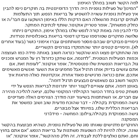
למה הקשר חשוב במהלך האימון
"'המינון' של פעילות גופנית היה הדרך הדומיננטית בה חוקרים ניסו להבין
איך פעילות גופנית עשויה להשפיע על בריאות הנפש, תוך התעלמות
לעתים קרובות מהשאלה האם הדקות הללו באימון הושקעו עם חבר/ה או
כחלק ממשחק", אומר פטריק אוקונור, שותף לכתיבת המחקר.
כדי להבין מה באמת קורה לנפש שלנו במהלך אימון, החוקרים ניתחו
שלושה מחקרים שפורסמו שבדקו דפוסי בריאות באוכלוסיות נפרדות,
ניסויים מבוקרים שבהם מספר משתתפים עברו אימוני כושר (בעוד אחרים
לא), וניסויים קטנים יותר שהתמקדו בגורמים הקשריים.
מה שהחוקרים מצאו הוא שהקשר כנראה חשוב באותה מידה כמו העוצמה
וכמות הפעילות הגופנית. "לדוגמה, אם שחקן כדורגל רץ על המגרש ומכניס
גול, הבריאות הנפשית שלו פנטסטית", אומר אוקונור. "לעומת זאת, אם
אתם עושים בדיוק אותו תרגיל אבל מחמיצים את השער ואנשים מאשימים
אתכם, אתם כנראה מרגישים מאוד אחרת. אנקדוטות כאלה מראות איך
הקשר חשוב גם כשאנשים מבצעים תרגיל דומה".
באופן דומה, אתם עשויים לקצור יותר יתרונות לבריאות הנפש על ידי
משחק טניס בחדר הכושר הקהילתי המקומי שלכם, יציאה להליכה מהירה
עם חברים, או השתתפות בשיעור יוגה מודרך. הגורמים האלה מעדיפים
גישה הממוקדת בקהילה - דבר שהוכח מדעית שוב ושוב כמשפר את
הבריאות הכללית שלנו, במיוחד אצל מבוגרים.
גישה הממוקדת בקהילה,צילום: המחשה - מידג'רני
המסקנה
החוקרים מדגישים שאותו סוג של פעילות גופנית, כשהיא מבוצעת בהקשר
שונה, יכולה להיות לה השפעות משתנות על בריאות הנפש. "אם אתם בחוץ
וחם, ואתם נאלצים ללכת לעבודה, זה חלק מההקשר", אומר אוקונור. "או