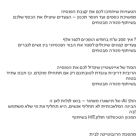
הטעויות שיחתכו לכם את קצבת הפנסיה
ממשיכת כספים ועד חוסר תכנון – הצעדים שיצילו את הכסף שלכם
בשיתוף מנורה מבטחים
איך 200 ש"ח בחודש הופכים ל140 אלף ?
צעדים קטנים שיכולים לסגור את הבור הפנסיוני בין נשים לגברים
בשיתוף מנורה מבטחים
הסוד של איינשטיין שיגדיל לכם את הפנסיה
הריבית דריבית עובדת לטובתכם רק אם תתחילו מוקדם. כך תבנו עתיד
בטוח
בשיתוף מנורה מבטחים
אל תישארו מאחור – בואו לגלות לאן ה-AI הולך
הבינה המלאכותית לא תחליף אנשים, היא תחליף את מי שלא משתמש
בה!
בשיתוף HIT,המכון הטכנולוגי חולון
מהפכת הרובוטיקה לבית