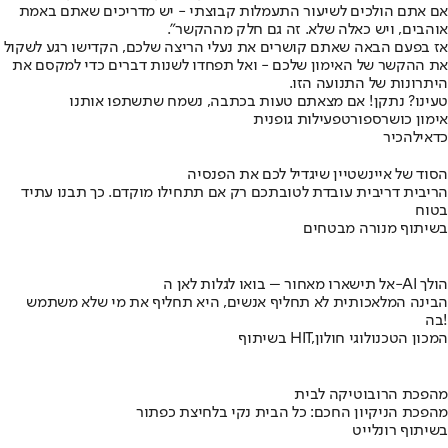
אם אתם הולכים לשיעור התעמלות קבוצתי - יש מדריכים שאתם באמת
אוהבים, ויש כאלה שלא. זה גם חלק מההקשר".
אז בפעם הבאה שאתם קושרים את נעלי הריצה שלכם, הקדישו רגע לשקול
את ההקשר של האימון שלכם - ואל תפחדו לשנות דברים כדי למקסם את
היתרונות של התנועה הזו.
טעינו? נתקן! אם מצאתם טעות בכתבה, נשמח שתשתפו אותנו
אימון כושר
ספורט
פעילות גופנית
כדאי
להכיר
הסוד של איינשטיין שיגדיל לכם את הפנסיה
הריבית דריבית עובדת לטובתכם רק אם תתחילו מוקדם. כך תבנו עתיד
בטוח
בשיתוף מנורה מבטחים
אל תישארו מאחור – בואו לגלות לאן ה-AI הולך
הבינה המלאכותית לא תחליף אנשים, היא תחליף את מי שלא משתמש
בה!
בשיתוף HIT,המכון הטכנולוגי חולון
מהפכת הרובוטיקה לבית
מהפכת הניקיון החכם: כל הבית נקי בלחיצת כפתור
בשיתוף רונלייט