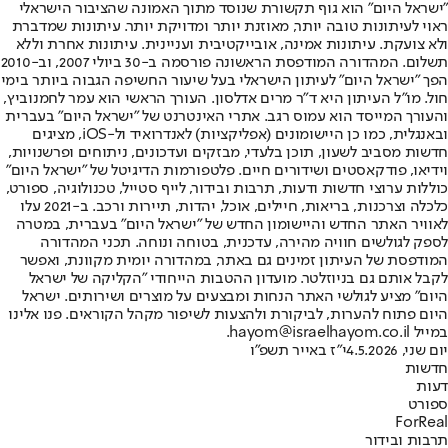
"ישראל היום" הוא גוף תקשורת שנוסד מתוך האמונה שהציבור הישראלי
ראוי לעיתונות טובה יותר, מאוזנת יותר ומדויקת יותר. עיתונות שמדברת
ולא צועקת. עיתונות אמינה, אובייקטיבית ועניינית. עיתונות אחרת וללא
תשלום. המהדורה המודפסת הראשונה פורסמה ב-30 ביולי 2007, וב-2010
הפך "ישראל היום" לעיתון הישראלי בעל שיעור החשיפה הגבוה ביותר בימי
חול. מו"ל העיתון היא ד"ר מרים אדלסון. העורך הראשי הוא עמר לחמנוביץ,
והעורך המייסד הוא עמוס רגב. אתרי האינטרנט של "ישראל היום" בעברית
ובאנגלית, כמו כן היישומונים (אפליקציות) לאנדרואיד ול-iOS, מציגים
חדשות מסביב לשעון, תוכן בלעדי, מבזקים ועדכונים, ניתוחים ופרשנויות,
וידיאו, פודקאסטים ושידורים חיים. פלטפורמות הדיגיטל של "ישראל היום"
כוללות ערוצי חדשות ודעות, תרבות ובידור, לייף סטייל, טכנולוגיה, ספורט,
כלכלה וצרכנות, בריאות, חיילים, אוכל, יהדות, תיירות ורכב. ב-2021 עלו
לאוויר האתר החדש והיישומון החדש של "ישראל היום" בעברית, במטרה
לספק לגולשים חוויה מהירה, עדכנית, בטוחה ונוחה. תכני המהדורה
המודפסת של העיתון זמינים גם באתר, במהדורה יומית מקוונת, ואפשר
לקבל אותם גם בניוזלטר. מועדון ההטבות הייחודי "הקליקה של ישראל
היום" מציע לגולשי האתר הנחות ומבצעים על מוצרים ושירותים. ישראל
היום פתוח להערות, לביקורת ולהצעות לשיפור מקהל הקוראים. פנו אלינו
במייל hayom@israelhayom.co.il.
יום שני, 4.5.2026
י"ז באייר תשפ"ו
חדשות
דעות
ספורט
ForReal
תרבות ובידור