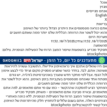
אוכל
מגזין
אנחנו מגייסים
English
X
בריאות
אתם כנראה מפספסים את היתרון הגדול ביותר של האימון
והוא יכול לשפר את הרווחה הכללית שלנו יותר ממה שאתם חושבים
מערכת היום
18/7/2025, 11:32
,עודכן
18/7/2025, 11:32
0
השמעה
תפקיד מכריע בהשפעות שיפור המצב הרוח של הפעילות הגופנית. צילום:
istockphoto
אם היו שואלים אתכם איך נראה
אימון אידיאלי
, התשובה עשויה להיראות
פשוטה: אתם, לבד, בחדר כושר שמציע מספיק מקום וציוד כדי לבצע אימון
לכל הגוף. אבל לפי מחקר חדש שנערך באוניברסיטת ג'ורג'יה, יש גורם
מפתח אחד שאנחנו מפספסים בעקביות בזמן האימון, והוא יכול לשפר את
הרווחה הכללית שלנו יותר ממה שאתם חושבים.
המחקר הגיע למסקנה שההקשר - כמו עם מי אתם מתאמנים, למה אתם
מתאמנים, ובאיזו סביבה אתם מתאמנים - משחק תפקיד מכריע
בהשפעות שיפור המצב הרוח של הפעילות הגופנית. ללא כוונה מאחורי
הגורמים האלה, אתם בעצם עלולים להחמיץ חלק מהיתרונות של האימון.
הכל קשור להקשר,צילום: istockphoto