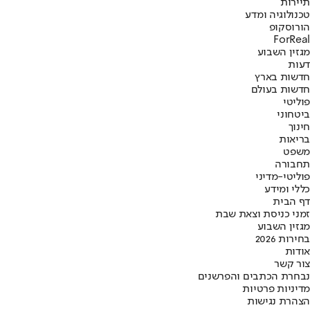
תיירות
טכנולוגיה ומדע
הורוסקופ
ForReal
מגזין השבוע
דעות
חדשות בארץ
חדשות בעולם
פוליטי
ביטחוני
חינוך
בריאות
משפט
תחבורה
פוליטי-מדיני
כללי ומידע
דף הבית
זמני כניסת וצאת שבת
מגזין השבוע
בחירות 2026
אודות
צור קשר
נבחרת הכתבים והפרשנים
מדיניות פרטיות
הצהרת נגישות