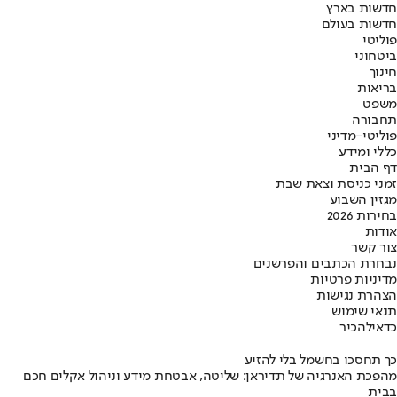
חדשות בארץ
חדשות בעולם
פוליטי
ביטחוני
חינוך
בריאות
משפט
תחבורה
פוליטי-מדיני
כללי ומידע
דף הבית
זמני כניסת וצאת שבת
מגזין השבוע
בחירות 2026
אודות
צור קשר
נבחרת הכתבים והפרשנים
מדיניות פרטיות
הצהרת נגישות
תנאי שימוש
כדאי
להכיר
כך תחסכו בחשמל בלי להזיע
מהפכת האנרגיה של תדיראן: שליטה, אבטחת מידע וניהול אקלים חכם
בבית