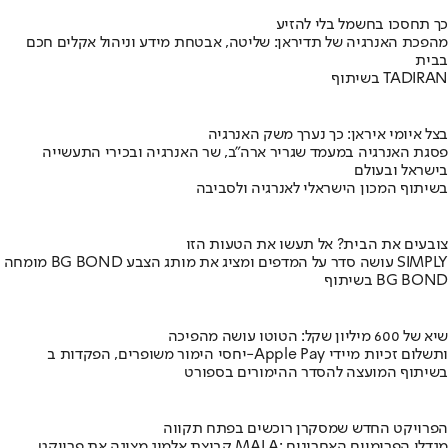
כך תחסכו בחשמל בלי להזיע
מהפכת האנרגיה של תדיראן: שליטה, אבטחת מידע וניהול אקלים חכם
בבית
בשיתוף TADIRAN
בצל איומי איראן: כך נערך משק האנרגיה
פסגת האנרגיה במעמד שגריר ארה"ב, שר האנרגיה ובכירי התעשייה
בישראל ובעולם
בשיתוף המכון הישראלי לאנרגיה ולסביבה
צובעים את הבית? אל תעשו את הטעות הזו
מומחה BG BOND עושה סדר על המדפים ומציג את מותג הצבע SIMPLY
בשיתוף BG BOND
שיא של 600 מיליון שקל: הטוטו עושה מהפיכה
יחסי הימור משופרים, הפקדות ב-Apple Pay ותשלום זכיות מיידי
בשיתוף המועצה להסדר ההימורים בספורט
הפרויקט החדש שמסקרן רוכשים בפתח תקווה
קבוצת אלמוג מציגה את פרויקט MALA: מגדלי הפרימיום האחרונים