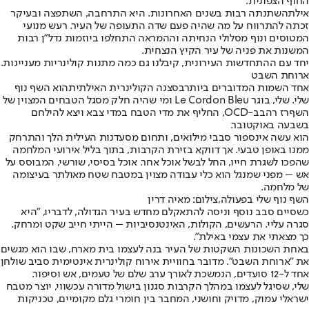
החוף הצפונית.
אילת
השתנתה רבות בשנים האחרונות. היא התרחבה, השתפצה ובעיקר
זכתה להתרווח על מה שהיה פעם שדה התעופה של העיר. רעש מנועי
המטוסים ונוף מסלולי הנחיתה וההמראה התחלפו ביוזמות נדל"ן רבות
המשנות את פניה של עיר הקיץ הנצחית.
יחד עם ההתחדשות העירונית, קיבלנו גם כמה מתנות קולינריות מעניינות.
ארוחת השבט
אחד השמות המדוברים ביותר
בסצנה הקולינרית האילתית
הוא השף נוף
שלי. שלי, בוגר Le Cordon Bleu ומי שהיה חלק מסגל הטבחים המצוין של
השף
רז רהב
ב-OCD, החליף את מדי הטבח במדי צבא ויצא להילחם
בשבעה באוקטובר.
הוא עשה אינספור סבבי מילואים, ותחום מסעדנות העילית הלך והתרחק
ממנו באופן טבעי. אך דווקא בזירת הקרבות, בתוך בליל אירועי המלחמה
שהפכו לשגרת חייו, החל לבשל אוכל אחר. אוכל בסיסי, שורשי, המבוסס על
אש – מפני שמנגל הוא כלי עבודה מצוין במטבח שטח מאולתר בעיצומה
של מלחמה.
השף נוף שלי בפעולה,צילום: מאיה דרין
כשסיים סבב נוסף וניסה להתאקלם מחדש בעיר הגדולה, לדבריו, "היא
סגרה עליי. הרעשים, הקולות, האינטנסיביות – הייתי חייב שקט ומרחק.
כך מצאתי את עצמי באילת".
באחת השכונות השקטות של העיר בנה לעצמו בית מארח, שבו הוא מגשים
את "ארוחת השבט". מדובר בחוויית אירוח קולינרית אינטימית סביב שולחן
אחד ל-12 סועדים, הנמשכת לאורך ערב שלם של טעמים, אש וסיפור.
שלי, שסיגל לעצמו במהלך הקרבות סגנון בישול מדורה עכשווי, יוצר מטבח
ישראלי עמוק, מדויק וחושני, המחבר בין חומרי גלם מקומיים, טכניקות