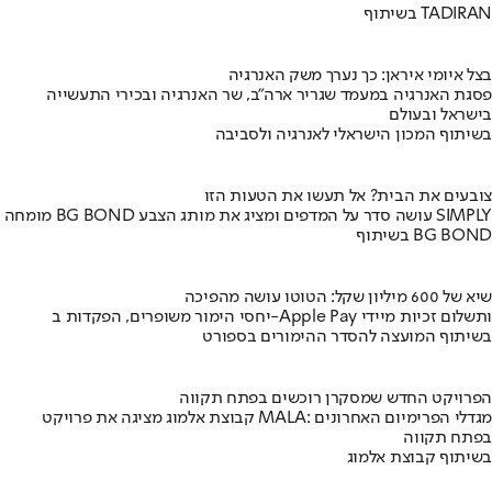
בשיתוף TADIRAN
בצל איומי איראן: כך נערך משק האנרגיה
פסגת האנרגיה במעמד שגריר ארה"ב, שר האנרגיה ובכירי התעשייה
בישראל ובעולם
בשיתוף המכון הישראלי לאנרגיה ולסביבה
צובעים את הבית? אל תעשו את הטעות הזו
מומחה BG BOND עושה סדר על המדפים ומציג את מותג הצבע SIMPLY
בשיתוף BG BOND
שיא של 600 מיליון שקל: הטוטו עושה מהפיכה
יחסי הימור משופרים, הפקדות ב-Apple Pay ותשלום זכיות מיידי
בשיתוף המועצה להסדר ההימורים בספורט
הפרויקט החדש שמסקרן רוכשים בפתח תקווה
קבוצת אלמוג מציגה את פרויקט MALA: מגדלי הפרימיום האחרונים
בפתח תקווה
בשיתוף קבוצת אלמוג