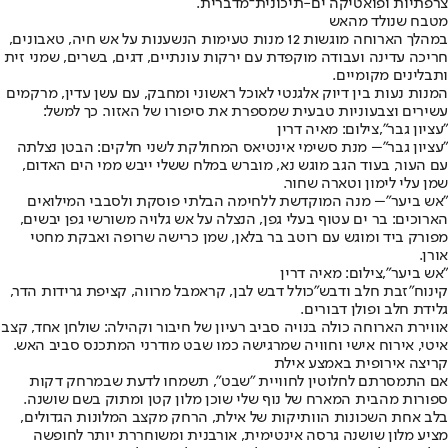
צרפתיות ופואטיקה ים-תיכונית־מדברית.
מטבח שנולד מהאש
במהלך הארוחה מוגשות 12 מנות טעימות הנשענות על אש חיה, טאבונים,
חריכה עדינה ועבודה מוקפדת עם ירקות עונתיים, דגים, בשרים, שמני זית
ותבלינים מקומיים.
המנות נעות בין דיוק אלגנטי לאוכל ראשוני ומחבק, עם עשן עדין, מרקמים
עשירים וצבעוניות טבעית שמספרת את סיפורו של האזור. כך למשל:
"עציון גבר",צילום: מאיה דרין
"עציון גבר"
– מנת סשימי אינטיאס המחולקת לשני חלקים: הבטן נצלתה
עם העור, בעוד הגב מוגש נא, מוברש במלח ששלי ייבש ממי הים האדום,
שמן עלי לימון וטארה שחור.
"אש ביער"
– מנה המוקדשת ללחימה הבלתי פוסקת ולסבבי המילואים
הארוכים: בר ים עטוף בעלי גפן, הנצלה על אש גלויה משורשי גפן יבשים,
מפורק ביד ומוגש עם רוטב בר בלאן, שמן כרישה שרופה ואבקת מחטי
אורן.
"אש ביער",צילום: מאיה דרין
קינוח
"זבת חלב ודבש"
כולל דבש לבן, קראמבל מרווה, קציפת גרידות הדר,
גלידת חלב ופולן דבורים.
אווירת הארוחה כולה בנויה סביב רעיון של חיבור וקהילה: שולחן אחד, קצב
איטי, אירוח אישי וחוויה שמרגישה כמו שבט מודרני המתכנס סביב האש.
קריצה אירופית באמצע אילת
אם התמסרתם לחלוטין לחוויית "שבט", תשמחו לדעת שבמרחק דקות
ספורות מהבית המארח של נוף שלי שוכן מלון קטן ומתוק בשם שושנה.
בלב אחת השכונות הוותיקות של אילת, הרחק מקצב המלונות הגדולים,
מציע מלון שושנה גרסה אינטימית, אורבנית ומשוחררת יותר לחופשה