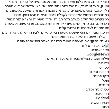
רובי קברנה, שנין בלאן ושרדונה. היינות עצמם נעים על קו ים-תיכוני
עמוק, בשל ומתובל, עם פרי כהה וניחוחות של עשן, פלפל שחור ואספרסו.
חלק מהבקבוקים מיוצרים בהשראת סגנון האמרונה האיטלקי, מענבים
המיובשים בשמש המדברית לקבלת ריכוז טעמים יוצא דופן. מרכז
המבקרים של היקב משלב חדר חביות, אזור טעימות וחצר פתוחה מול
הכרמים, ובה מתקיימים סיורי יין, ארוחות מעשנה, ערבי פיצה וטעימות
אינטימיות לצד גבינות ומנות קלות.
מרכז המבקרים הוא שעטנז מסקרן בין טוסקנה לבין הרי אילת המרהיבים
– שילוב שמסכם היטב את החוויה כולה.
טעינו? נתקן! אם מצאתם טעות בכתבה, נשמח שתשתפו אותנו
עקבו אחרינו
G
o
o
g
l
e
News
אילת
חופשה באילת
מסעדות
מסעדות באילת
מדורים
ספורט
תרבות ובידור
לייף סטייל
אוכל
תיירות
טכנולוגיה ומדע
הורוסקופ
ForReal
מגזין השבוע
דעות