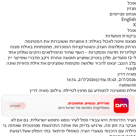
אוכל
מגזין
אנחנו מגייסים
English
X
אוכל
ביקורת מסעדות
מצאנו איפה לאכול באילת: 3 אופציות ששוברות את הסטיגמה
הרחק ממלונות הענק והאטרקציות המוכרות, מתפתחת באילת סצנה
קולינרית חדשה ומסקרנת • השף שחזר מהמילואים והקים שולחן אחד
ל-12 סועדים, מלון בוטיק שמציע חופשה אחרת ויקב מדברי שמייצר יין
בלב הנגב: יצאנו להכיר שלושה מקומות שמציגים את אילת מזווית שונה
לגמרי
מאיה דרין
2/7/2026, 13:43
,עודכן
2/7/2026, 16:14
0
השמעה
אילת ממשיכה להפתיע גם מחוץ לטיילת. צילום: מאיה דרין
העיר הדרומית היא עבורי סמל לעיר נופש וחופש ישראלית. גם אם לא
אבקר בה זמן מה, ארגיש בדיוק את אותה התרגשות ספונטנית שאחזה בי
כילדה עם היכנסי בשערי העיר, כשמולי מיתאר בתי המלון שעל רצועת