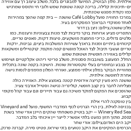
אילתית. מלון הבוטיק, המיועד למבוגרים בלבד, משלב עיצוב רך עם אווירה
ים-תיכונית קלילה, בריכה קטנה שטופת שמש ולובי חי ותוסס שמרגיש
כמו נקודת מפגש שכונתית.
במרכז החוויה פועל Café Lobby שושנה – בית קפה שהפך במהירות
לאחד ממוקדי הבראנץ' המסקרנים בעיר.
מלון שושנה,צילום: ניצן בן דרור
התפריט מציע ארוחות בוקר נדיבות לצד מנות צבעוניות ורעננות, כמו
סלטים גדולים, כריכי מחמצת מושקעים, פיצות דקות, מאפים טריים,
קינוחים ביתיים ומנות בראנץ' עשירות המשלבות ביצים, גבינות, ירקות
טריים ועשבי תיבול. לצד האוכל מוגשים קפה מוקפד, קוקטיילים ומשקאות
קלילים באווירה חופשית ושטופת שמש.
החלל, המעוצב בשובבות ססגונית, משלב פריטי ריהוט אקלקטיים ושימוש
רב בצבע ובחומרים בעלי טקסטורות שונות. הישיבה בקפה שונה בתכלית
מחוויית הבוקר במלון אילתי ממוצע, ואורחי המלון מוזמנים לנסות גישה
אחרת לחופשה אילתית.
שושנה היא מעין קריצה אירופית קטנה באמצע אילת. האווירה כולה
מצליחה לחבר בין קצב חופשי, קולינריה נגישה וסטייל אורבני צעיר,
שהופכים את המקום למוקד משיכה גם עבור תיירים וגם עבור קהל מקומי
קבוע.
בין טוסקנה להרי אילת
בכניסה לאילת, בין הרי הגרניט לנוף המדברי החשוף, פועל Vineyard and
Winery Red Sea – יקב בוטיק משפחתי שהקים היינן אורי שחר בשנת
2002, מתוך חזון כמעט בלתי אפשרי: לייצר יין איכותי בלב המדבר.
יקב הים האדום,צילום: אורי שחר
הכרמים המקיפים את היקב נטועים בזני שיראז, פטיט סירה, קברנה פרנק,