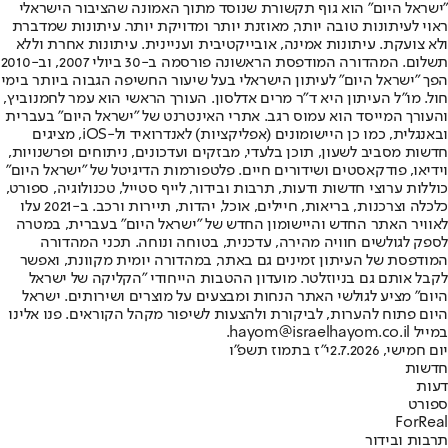
"ישראל היום" הוא גוף תקשורת שנוסד מתוך האמונה שהציבור הישראלי
ראוי לעיתונות טובה יותר, מאוזנת יותר ומדויקת יותר. עיתונות שמדברת
ולא צועקת. עיתונות אמינה, אובייקטיבית ועניינית. עיתונות אחרת וללא
תשלום. המהדורה המודפסת הראשונה פורסמה ב-30 ביולי 2007, וב-2010
הפך "ישראל היום" לעיתון הישראלי בעל שיעור החשיפה הגבוה ביותר בימי
חול. מו"ל העיתון היא ד"ר מרים אדלסון. העורך הראשי הוא עמר לחמנוביץ,
והעורך המייסד הוא עמוס רגב. אתרי האינטרנט של "ישראל היום" בעברית
ובאנגלית, כמו כן היישומונים (אפליקציות) לאנדרואיד ול-iOS, מציגים
חדשות מסביב לשעון, תוכן בלעדי, מבזקים ועדכונים, ניתוחים ופרשנויות,
וידיאו, פודקאסטים ושידורים חיים. פלטפורמות הדיגיטל של "ישראל היום"
כוללות ערוצי חדשות ודעות, תרבות ובידור, לייף סטייל, טכנולוגיה, ספורט,
כלכלה וצרכנות, בריאות, חיילים, אוכל, יהדות, תיירות ורכב. ב-2021 עלו
לאוויר האתר החדש והיישומון החדש של "ישראל היום" בעברית, במטרה
לספק לגולשים חוויה מהירה, עדכנית, בטוחה ונוחה. תכני המהדורה
המודפסת של העיתון זמינים גם באתר, במהדורה יומית מקוונת, ואפשר
לקבל אותם גם בניוזלטר. מועדון ההטבות הייחודי "הקליקה של ישראל
היום" מציע לגולשי האתר הנחות ומבצעים על מוצרים ושירותים. ישראל
היום פתוח להערות, לביקורת ולהצעות לשיפור מקהל הקוראים. פנו אלינו
במייל hayom@israelhayom.co.il.
יום חמישי, 2.7.2026
י"ז בתמוז תשפ"ו
חדשות
דעות
ספורט
ForReal
תרבות ובידור