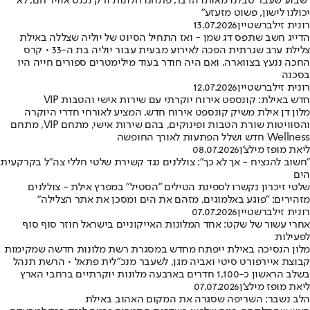
"שבוע שעבר סבלנו מאותו הדבר, פתחנו חלונות ורק נכנס אוויר חם, לא
יכולנו לישון, פשוט מזעזע"
רונית זילברשטיין
13.07.2026
הדייג חשב שתפס דג שמן - ואז התחיל הסיוט של יוליה שצללה באילת
צלילת ערב שגרתית הפכה לאירוע מבעית עבור יוליה בת ה-33 • קרס
החכה ננעץ בצווארה, ואם היה חודר בעוד מילימטרים ספורים חייה היו
בסכנה
רונית זילברשטיין
12.07.2026
חדש באילת: קונספט אירוח יוקרתי עם שירות אישי והטבות VIP
מלון דן אילת משיק קונספט אירוח חדש, המציע לאורחי חדרי היוקרה
והסוויטות שורת הטבות ופינוקים, בהם שירות אישי, מתחם VIP, מתחם
Wellness חדש ושלל הפתעות לאורך החופשה
ליאת מופז מילצ'ן
08.07.2026
"חשוב להנציח - אך לא כך": צוללנים נגד קשירת שלטי חללי צה"ל בקרקעית
הים
שלטי זיכרון נקשרו לספינת הטילים "הסטיל" במפרץ אילת - צוללנים
מזהירים: "פוגע באלמוגים, מזהם את הים ומסכן את אתר הצלילה"
רונית זילברשטיין
07.07.2026
אחרי עשור של שקט: אחד המלונות האייקוניים בישראל חוזר סוף סוף
לפעילות
מלון הנסיכה באילת ייפתח מחדש במסגרת רשת מלונות חדשה שמקימות
קבוצת איירפורט סיטי ואביה מגן, לשעבר מנכ"לית פתאל • הרשת תנהל
בשלב הראשון כ-1,100 חדרים בארבעה מלונות יוקרתיים ברחבי הארץ
ליאת מופז מילצ'ן
07.07.2026
הלב נשבר: השריפה שסגרה את המקום האהוב באילת