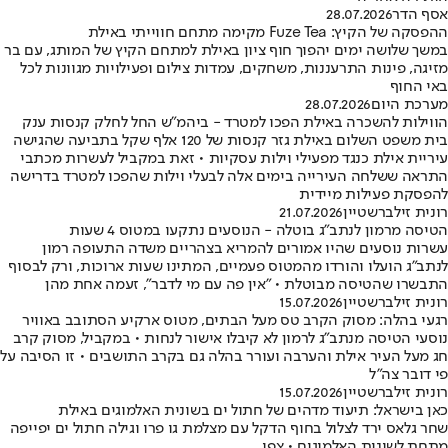
אסף הדר
28.07.2026
ההפסקה של הקיץ: Fuze Tea מקימה מתחם חווייתי באילת
במשך שלושה ימים יהפוך חוף ציון באילת למתחם הקיץ של המותג, עם בר
מזיגה, פינות התרעננות, משחקים, עמדות צילום ופעילויות מגוונות לכל
באי החוף
מערכת היום
28.07.2026
הווילות להשכרה באילת הפכו למטרד - ביהמ"ש החל לחלק קנסות ענק
בית משפט השלום באילת גזר קנסות של 120 אלף שקל בתביעה שהגישה
עיריית אילת כנגד מפעילי וילות עסקיות • זאת במקביל לעשרות מכתבי
התראה ששלחה העירייה בימים אלה לבעלי וילות שהפכו למטרד בדרישה
להפסקת פעילות מיידית
רונית זילברשטיין
21.07.2026
הטיסה מרמון לנתב"ג בוטלה - הנוסעים נתקעו במטוס 4 שעות
עשרות נוסעים שהיו אמורים להמריא בצהריים משדה התעופה רמון
לנתב"ג הועלו והורדו מהמטוס פעמיים, המתינו שעות ארוכות, ורק לבסוף
התבשרו שהטיסה מבוטלת • "אין פה עם מי לדבר", זעמה אחת מהן
רונית זילברשטיין
15.07.2026
רגעי בהלה: מסוק הקרב טס מעל הבתים, מטוס ארקיע הסתובב באוויר
נוסעי הטיסה מנתב"ג לרמון לא קיבלו אישור לנחות • במקביל, מסוק קרב
חג מעל העיר אילת והערבה ועורר בהלה גם בקרב התושבים • זו הסיבה על
פי דובר צה"ל
רונית זילברשטיין
15.07.2026
כאן בישראל: תיעוד מדהים של חתול ים בשונית האלמוגים באילת
שחר גלאס ירד לצלול בחוף הדקל עם מצלמת גו פרו וגילה חתול ים יפייפה
מתחת לשונית האלמוגים • צפו