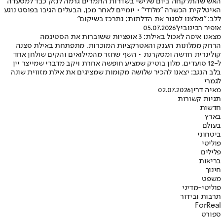
האש שהתלקחה ביום שלישי בשדרות התמרים גרמה לנזק כבד למסעדה
האיטלקית הכשרה "מלודי" • יומיים לאחר מכן, הבעלים הגיבו בפוסט נוגע
ללב: "נאלצנו לסגור את הדלתות; נתרכז בשיקום"
אופיר רבינוביץ'
05.07.2026
מצאנו איפה לאכול באילת: 3 אופציות ששוברות את הסטיגמה
הרחק ממלונות הענק והאטרקציות המוכרות, מתפתחת באילת סצנה
קולינרית חדשה ומסקרנת • השף שחזר מהמילואים והקים שולחן אחד
ל-12 סועדים, מלון בוטיק שמציע חופשה אחרת ויקב מדברי שמייצר יין
בלב הנגב: יצאנו להכיר שלושה מקומות שמציגים את אילת מזווית שונה
לגמרי
מאיה דרין
02.07.2026
תגיות קשורות
חדשות
בארץ
בעולם
ביטחוני
פוליטי
פלילים
בריאות
חינוך
משפט
פוליטי-מדיני
תרבות ובידור
ForReal
ספורט