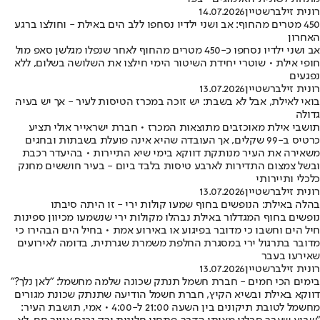
רונית זילברשטיין
14.07.2026
450 מטרים מהחוף: אב ושני ילדיו נסחפו ללב הים באילת - וחולצו ברגע
האחרון
אב ושני ילדיו נסחפו כ-450 מטרים מהחוף לאחר שנפלו מגלשן סאפ מול
חופי אילת • שוטרי יחידת השיטור הימי חילצו את השלושה בשלום, ללא
נפגעים
רונית זילברשטיין
13.07.2026
בואי לאילת, אבל לא בשבת: יש זוכה במכרז הטיסות לעיר - אך יש בעיה
גדולה
תושבי אילת מאוכזבים מתוצאות המכרז • חברת ישראייר אולי תציע
כרטיס ב-99 שקלים, אך העובדה שהיא אינה פועלת בשבתות ובחגים
משאירה את העיר מנותקת דווקא בימי שיא התיירות • בהיעדר רכבת
ובשל צמצום התדירות לארבע טיסות בלבד ביום - בעיר חוששים מחנק
כלכלי ותיירותי
רונית זילברשטיין
13.07.2026
בהלה באילת: הנופשים בחוף שמעו קולות ירי - זו היתה סיבתו
נופשים בחוף המגדלור באילת נבהלו מקולות ירי שנשמעו מכיוון ספינות
חיל הים וחשבו כי מדובר בפיגוע או באירוע אמת • בחיל הים הבהירו כי
מדובר בתרגול ירי במסגרת החלפת משמרת שגרתית, בדומה לאירועים
שאירעו בעבר
רונית זילברשטיין
13.07.2026
בימים הכי חמים - חברת חשמל תנתק שכונה שלמה מחשמל: "לאן נלך?"
דווקא באילת ובשיא הקיץ, חברת חשמל הודיעה שתנתק שכונת מגורים
מחשמל לטובת תיקונים בין השעה 21:00 ל-4:00 • אמי, תושבת העיר: