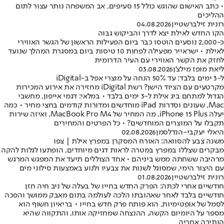
• כתב האישום שהוגש כולל 15 סעיפים, אב המשפחה נותר עצור לתום
ההליכים
רונית זילברשטיין
04.08.2026
הקו החדש לאילת יצא לדרך והביקוש גבוה
כ-2,000 נוסעים הוטסו כבר ביום הפעילות הראשון של הגשר האווירי
לאילת • ישראייר מפעילה לפחות 10 טיסות ביום במסגרת המהלך שנועד
לחזק את הקשר האווירי עם העיר הדרומית
ליאת מופז מילצ'ן
03.08.2026
ל-3 ימים בלבד: עד 50% הנחה על מוצרי אפל ב-iDigital
מקרטעים עם הציוד הישן? רשת iDigital מחזירה את אירוע המכירות
הגדול למתחם ביג אילת ל-3 ימים בלבד • במלאי: דגמי אייפון, מחשבי
Mac, שעונים וסדרות iPad מוחדשים ומדורות קודמים בחצי מחיר • כמה
יעלה iPhone 15 Plus, מה המחיר של MacBook Pro M4, ואיזה שירות
תקבלו על המוצרים המוחדשים? • כל הפרטים והמחירים
היאלי יעקבי-הנדלסמן
02.08.2026
משנה צבע להסוואה: האורח המסקרן במפרץ אילת | צפו
מבקרים שצללו במפרץ במטרה לראות דגים מיוחדים, הופתעו לגלות להקה
מרהיבה ששחתה ממש ביניהם • אחד הצוללים תיעד את המפגש המרגש
עם היצור הימי, שמסוגל לשנות את צבעיו ולנוע באמצעות סילוני מים
רונית זילברשטיין
01.08.2026
חודשיים אחרי לכתה: הפרק החדש בחייו של בעלה של ניב חיה חזן
חודשיים בלבד לאחר שאהובתו הלכה לעולמה בתום מאבק ממושך והפכה
לסמל של אופטימיות, הוא פותח פרק חדש בחייו • בריאיון חשוף הוא
מספר על היומיום הקשה, ההנצחה שמחזיקה אותו, והתקווה שהיא
הותירה אחריה