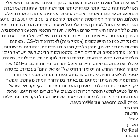
"ישראל היום" הוא גוף תקשורת שנוסד מתוך האמונה שהציבור הישראלי
ראוי לעיתונות טובה יותר, מאוזנת יותר ומדויקת יותר. עיתונות שמדברת
ולא צועקת. עיתונות אמינה, אובייקטיבית ועניינית. עיתונות אחרת וללא
תשלום. המהדורה המודפסת הראשונה פורסמה ב-30 ביולי 2007, וב-2010
הפך "ישראל היום" לעיתון הישראלי בעל שיעור החשיפה הגבוה ביותר בימי
חול. מו"ל העיתון היא ד"ר מרים אדלסון. העורך הראשי הוא עמר לחמנוביץ,
והעורך המייסד הוא עמוס רגב. אתרי האינטרנט של "ישראל היום" בעברית
ובאנגלית, כמו כן היישומונים (אפליקציות) לאנדרואיד ול-iOS, מציגים
חדשות מסביב לשעון, תוכן בלעדי, מבזקים ועדכונים, ניתוחים ופרשנויות,
וידיאו, פודקאסטים ושידורים חיים. פלטפורמות הדיגיטל של "ישראל היום"
כוללות ערוצי חדשות ודעות, תרבות ובידור, לייף סטייל, טכנולוגיה, ספורט,
כלכלה וצרכנות, בריאות, חיילים, אוכל, יהדות, תיירות ורכב. ב-2021 עלו
לאוויר האתר החדש והיישומון החדש של "ישראל היום" בעברית, במטרה
לספק לגולשים חוויה מהירה, עדכנית, בטוחה ונוחה. תכני המהדורה
המודפסת של העיתון זמינים גם באתר, במהדורה יומית מקוונת, ואפשר
לקבל אותם גם בניוזלטר. מועדון ההטבות הייחודי "הקליקה של ישראל
היום" מציע לגולשי האתר הנחות ומבצעים על מוצרים ושירותים. ישראל
היום פתוח להערות, לביקורת ולהצעות לשיפור מקהל הקוראים. פנו אלינו
במייל hayom@israelhayom.co.il.
מבזקים
חדשות
אוכל
תשחץ
ForReal
תרבות