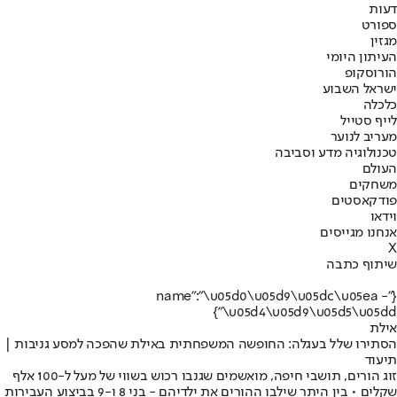
דעות
ספורט
מגזין
העיתון היומי
הורוסקופ
ישראל השבוע
כלכלה
לייף סטייל
מעריב לנוער
טכנולוגיה מדע וסביבה
העולם
משחקים
פודקאסטים
וידאו
אנחנו מגייסים
X
שיתוף כתבה
{"name":"\u05d0\u05d9\u05dc\u05ea -
\u05d4\u05d9\u05d5\u05dd"}
אילת
הסתירו שלל בעגלה: החופשה המשפחתית באילת שהפכה למסע גניבות |
תיעוד
זוג הורים, תושבי חיפה, מואשמים שגנבו רכוש בשווי של מעל ל-100 אלף
שקלים • בין היתר שילבו ההורים את ילדיהם - בני 8 ו-9 בביצוע העבירות