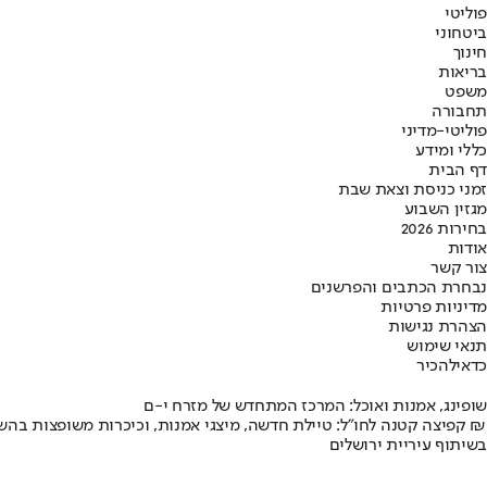
פוליטי
ביטחוני
חינוך
בריאות
משפט
תחבורה
פוליטי-מדיני
כללי ומידע
דף הבית
זמני כניסת וצאת שבת
מגזין השבוע
בחירות 2026
אודות
צור קשר
נבחרת הכתבים והפרשנים
מדיניות פרטיות
הצהרת נגישות
תנאי שימוש
כדאי
להכיר
שופינג, אמנות ואוכל: המרכז המתחדש של מזרח י-ם
קפיצה קטנה לחו"ל: טיילת חדשה, מיצגי אמנות, וכיכרות משופצות בהשקעה של 100 מיליון ₪
בשיתוף עיריית ירושלים