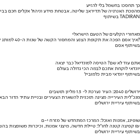
כך תחסכו בחשמל בלי להזיע
מהפכת האנרגיה של תדיראן: שליטה, אבטחת מידע וניהול אקלים חכם בבי
בשיתוף TADIRAN
מאחורי הקלעים של הטעם הישראלי
איך אסם הפכה את תקופת הצנע והמחסור הקשה של שנות ה-40 למותג לאומי?
בשיתוף אסם
אתם עוד לא שם? הטיסה למונדיאל כבר יצאה
יונדאי לוקחת אתכם לבמה הכי גדולה בעולם
בשיתוף יונדאי מבית כלמוביל
ירושלים 2040: העיר נערכת ל- 1.5 מליון תושבים
מנכ"לית העירייה מציגה תוכנית להשארת הצעירים ובניית עתיד הדור הבא
בשיתוף עיריית ירושלים
שופינג, אמנות ואוכל: המרכז המתחדש של מזרח י-ם
קפיצה קטנה לחו"ל: טיילת חדשה, מיצגי אמנות, וכיכרות משופצות בהשקעה של 100 מיליון ₪
בשיתוף עיריית ירושלים