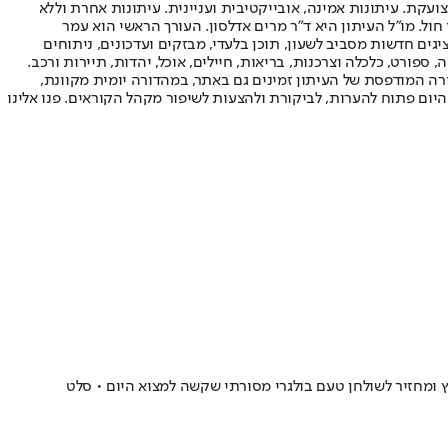
ועקת. עיתונות אמינה, אובייקטיבית ועניינית. עיתונות אחרת וללא
עור החשיפה הגבוה ביותר בימי חול. מו"ל העיתון היא ד"ר מרים אדלסון. העורך הראשי הוא עמר
 והעורך המייסד הוא עמוס רגב. אתרי האינטרנט של "ישראל היום" בעברית ובאנגלית, כמו כן היישומונים (אפליקציות) לאנדרואיד ול-iOS, מציגים חדשות מסביב לשעון, תוכן בלעדי, מבזקים ועדכונים, ניתוחים
, ספורט, כלכלה וצרכנות, בריאות, חיילים, אוכל, יהדות, תיירות ורכב.
דורה המודפסת של העיתון זמינים גם באתר, במהדורה יומית מקוונת,
היום פתוח להערות, לביקורת ולהצעות לשיפור מקהל הקוראים. פנו אלינו
ומחזיר לשולחן טעם בולגרי מסורתי שקשה למצוא היום • סלט