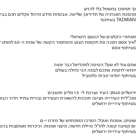
כך תחסכו בחשמל בלי להזיע
מהפכת האנרגיה של תדיראן: שליטה, אבטחת מידע וניהול אקלים חכם בבי
בשיתוף TADIRAN
מאחורי הקלעים של הטעם הישראלי
איך אסם הפכה את תקופת הצנע והמחסור הקשה של שנות ה-40 למותג לאומי?
בשיתוף אסם
אתם עוד לא שם? הטיסה למונדיאל כבר יצאה
יונדאי לוקחת אתכם לבמה הכי גדולה בעולם
בשיתוף יונדאי מבית כלמוביל
ירושלים 2040: העיר נערכת ל- 1.5 מליון תושבים
מנכ"לית העירייה מציגה תוכנית להשארת הצעירים ובניית עתיד הדור הבא
בשיתוף עיריית ירושלים
שופינג, אמנות ואוכל: המרכז המתחדש של מזרח י-ם
קפיצה קטנה לחו"ל: טיילת חדשה, מיצגי אמנות, וכיכרות משופצות בהשקעה של 100 מיליון ₪
בשיתוף עיריית ירושלים