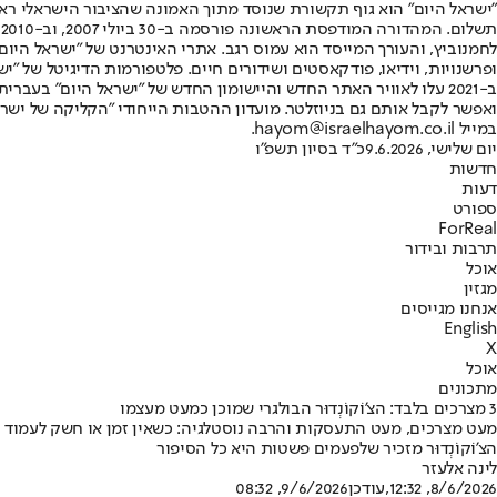
"ישראל היום" הוא גוף תקשורת שנוסד מתוך האמונה שהציבור הישראלי ראוי 
ת
ופרשנויות, וידיאו, פודקאסטים ושידורים חיים. פלטפורמות הדיגיטל של "ישרא
ב-2021 עלו לאוויר האתר החדש והיישומון החדש של "ישראל היום" בע
ואפשר לקבל אותם גם בניוזלטר. מועדון ההטבות הייחודי "הקליקה של ישרא
במייל hayom@israelhayom.co.il.
יום שלישי, 9.6.2026
כ"ד בסיון תשפ"ו
חדשות
דעות
ספורט
ForReal
תרבות ובידור
אוכל
מגזין
אנחנו מגייסים
English
X
אוכל
מתכונים
3 מצרכים בלבד: הצ'וֹקוֹנְדוּר הבולגרי שמוכן כמעט מעצמו
מעט מצרכים, מעט התעסקות והרבה נוסטלגיה: כשאין זמן או חשק לעמוד 
הצ'וֹקוֹנְדוּר מזכיר שלפעמים פשטות היא כל הסיפור
לינה אלעזר
8/6/2026, 12:32
,עודכן
9/6/2026, 08:32