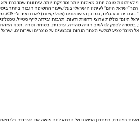
לעיתונות טובה יותר, מאוזנת יותר ומדויקת יותר. עיתונות שמדברת ולא צ
שלום. המהדורה המודפסת הראשונה פורסמה ב-30 ביולי 2007, וב-2010 הפך "ישראל היום" לעיתון הישראלי בעל שי
לחמנוביץ,
ל היום" כוללות ערוצי חדשות ודעות, תרבות ובידור, לייף סטייל, טכנולוגיה
ברית, במטרה לספק לגולשים חוויה מהירה, עדכנית, בטוחה ונוחה. תכני המה
ל היום" מציע לגולשי האתר הנחות ומבצעים על מוצרים ושירותים. ישראל 
שעות במטבח, המתכון הפשוט של סבתא לינה עושה את העבודה בלי מאמץ 