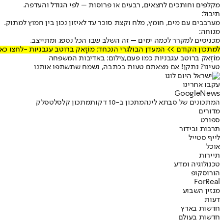
מקלפים וחותכים לחצאים, רבעים או פרוסות – לפי הגודל והעדפה.
תיבול:
מערבבים עם מים, חומץ, מלח וקצת סוכר עד לאיזון נכון בין חמוץ למתוק.
מנוחה:
מכניסים למקרר לכמה ימים – זה השלב שבו הכל נספג ומתייצב.
למתכון הקודם >> המעדן הבולגרי הנכחד: מוֹזָאק ברוטב עגבניות -
לחצו כאן
מוֹזָאק ברוטב עגבניות כמו פעם,צילום: באדיבות המשפחה
טעינו? נתקן! אם מצאתם טעות בכתבה, נשמח שתשתפו אותנו
עקבו אחרינו
G
o
o
g
l
e
News
המתכונים של סבתא לינה
מתכון ב-10 דקות
מתכון קל
סלט
סלק
מדורים
ספורט
תרבות ובידור
לייף סטייל
אוכל
תיירות
טכנולוגיה ומדע
הורוסקופ
ForReal
מגזין השבוע
דעות
חדשות בארץ
חדשות בעולם