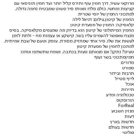
מרוקאי עשיר, דרך חמין עוף ותירס קליל יותר ועד חמין תוניסאי עם
קציצות ומחשי, כולם נולדו מאותו סיר פשוט שמבטיח נחמה גדולה.
למתכוני החמין של יוסי שטרית
החמין של קיטון,צילום: דניאל לילה
קלאסיקה: החמין של מסעדת קיטון
החמין המיתולוגי של קיטון הוא בדיוק מה שמצפים מקלאסיקה. בסיס
מנצח שאפשר להעמיס עליו בשר, קישקע או עצמות מח - ולתת לזמן
לעשות את שלו. סיר אחד שמחזיק מסורת, עומק וטעם של שבת אמיתית.
למתכון לחמין של מסעדת קיטון
טעינו? נתקן! אם מצאתם טעות בכתבה, נשמח שתשתפו אותנו
חמין
מתכוני בשר ועוף
מדורים
ספורט
תרבות ובידור
לייף סטייל
אוכל
תיירות
טכנולוגיה ומדע
הורוסקופ
ForReal
מגזין השבוע
דעות
חדשות בארץ
חדשות בעולם
פוליטי