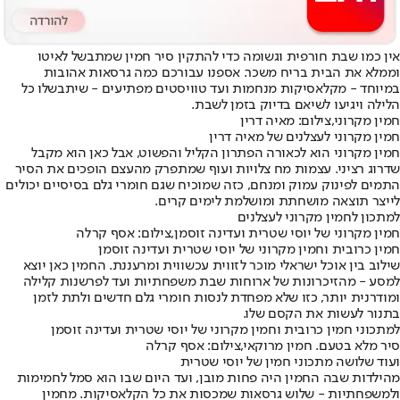
אין כמו שבת חורפית וגשומה כדי להתקין סיר חמין שמתבשל לאיטו
וממלא את הבית בריח משכר. אספנו עבורכם כמה גרסאות אהובות
במיוחד - מקלאסיקות מנחמות ועד טוויסטים מפתיעים - שיתבשלו כל
הלילה ויגיעו לשיאם בדיוק בזמן לשבת.
חמין מקרוני,צילום: מאיה דרין
חמין מקרוני לעצלנים של מאיה דרין
חמין מקרוני הוא לכאורה הפתרון הקליל והפשוט, אבל כאן הוא מקבל
שדרוג רציני. עצמות מח צלויות ועוף שמתפרק מהעצם הופכים את הסיר
התמים לפינוק עמוק ומנחם, כזה שמוכיח שגם חומרי גלם בסיסיים יכולים
לייצר תוצאה מושחתת ומושלמת לימים קרים.
למתכון לחמין מקרוני לעצלנים
חמין מקרוני של יוסי שטרית ועדינה זוסמן,צילום: אסף קרלה
חמין כרובית וחמין מקרוני של יוסי שטרית ועדינה זוסמן
שילוב בין אוכל ישראלי מוכר לזווית עכשווית ומרעננת. החמין כאן יוצא
למסע - מהזיכרונות של ארוחות שבת משפחתיות ועד לפרשנות קלילה
ומודרנית יותר, כזו שלא מפחדת לנסות חומרי גלם חדשים ולתת לזמן
בתנור לעשות את הקסם שלו.
למתכוני חמין כרובית וחמין מקרוני של יוסי שטרית ועדינה זוסמן
סיר מלא בטעם. חמין מרוקאי,צילום: אסף קרלה
ועוד שלושה מתכוני חמין של יוסי שטרית
מהילדות שבה החמין היה פחות מובן, ועד היום שבו הוא סמל לחמימות
ולמשפחתיות - שלוש גרסאות שמכסות את כל הקלאסיקות. מחמין