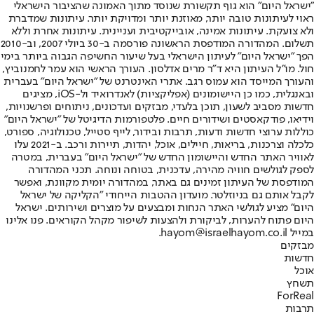
"ישראל היום" הוא גוף תקשורת שנוסד מתוך האמונה שהציבור הישראלי
ראוי לעיתונות טובה יותר, מאוזנת יותר ומדויקת יותר. עיתונות שמדברת
ולא צועקת. עיתונות אמינה, אובייקטיבית ועניינית. עיתונות אחרת וללא
תשלום. המהדורה המודפסת הראשונה פורסמה ב-30 ביולי 2007, וב-2010
הפך "ישראל היום" לעיתון הישראלי בעל שיעור החשיפה הגבוה ביותר בימי
חול. מו"ל העיתון היא ד"ר מרים אדלסון. העורך הראשי הוא עמר לחמנוביץ,
והעורך המייסד הוא עמוס רגב. אתרי האינטרנט של "ישראל היום" בעברית
ובאנגלית, כמו כן היישומונים (אפליקציות) לאנדרואיד ול-iOS, מציגים
חדשות מסביב לשעון, תוכן בלעדי, מבזקים ועדכונים, ניתוחים ופרשנויות,
וידיאו, פודקאסטים ושידורים חיים. פלטפורמות הדיגיטל של "ישראל היום"
כוללות ערוצי חדשות ודעות, תרבות ובידור, לייף סטייל, טכנולוגיה, ספורט,
כלכלה וצרכנות, בריאות, חיילים, אוכל, יהדות, תיירות ורכב. ב-2021 עלו
לאוויר האתר החדש והיישומון החדש של "ישראל היום" בעברית, במטרה
לספק לגולשים חוויה מהירה, עדכנית, בטוחה ונוחה. תכני המהדורה
המודפסת של העיתון זמינים גם באתר, במהדורה יומית מקוונת, ואפשר
לקבל אותם גם בניוזלטר. מועדון ההטבות הייחודי "הקליקה של ישראל
היום" מציע לגולשי האתר הנחות ומבצעים על מוצרים ושירותים. ישראל
היום פתוח להערות, לביקורת ולהצעות לשיפור מקהל הקוראים. פנו אלינו
במייל hayom@israelhayom.co.il.
מבזקים
חדשות
אוכל
תשחץ
ForReal
תרבות