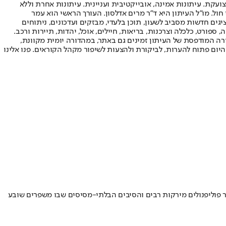
ועקת. עיתונות אמינה, אובייקטיבית ועניינית. עיתונות אחרת וללא
עור החשיפה הגבוה ביותר בימי חול. מו"ל העיתון היא ד"ר מרים אדלסון. העורך הראשי הוא עמר
 והעורך המייסד הוא עמוס רגב. אתרי האינטרנט של "ישראל היום" בעברית ובאנגלית, כמו כן היישומונים (אפליקציות) לאנדרואיד ול-iOS, מציגים חדשות מסביב לשעון, תוכן בלעדי, מבזקים ועדכונים, ניתוחים
, ספורט, כלכלה וצרכנות, בריאות, חיילים, אוכל, יהדות, תיירות ורכב.
דורה המודפסת של העיתון זמינים גם באתר, במהדורה יומית מקוונת,
היום פתוח להערות, לביקורת ולהצעות לשיפור מקהל הקוראים. פנו אלינו
ממליץ על פופקורן כנשנוש שיכול לעזור לכם להגיע לגיל 100 • לטענתו, פופקורן מכיל יותר פוליפנולים מירקות רבים והסיבים הבלתי-מסיסים שבו משפרים שובע