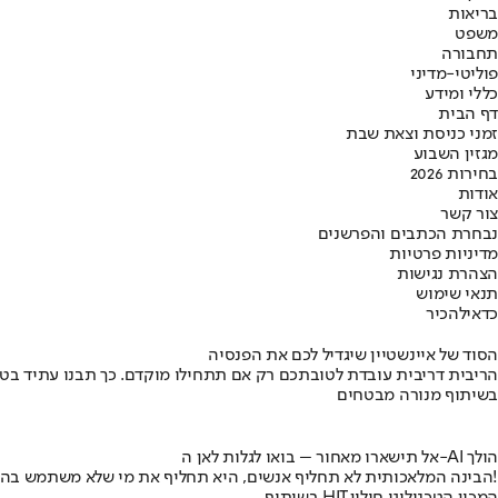
בריאות
משפט
תחבורה
פוליטי-מדיני
כללי ומידע
דף הבית
זמני כניסת וצאת שבת
מגזין השבוע
בחירות 2026
אודות
צור קשר
נבחרת הכתבים והפרשנים
מדיניות פרטיות
הצהרת נגישות
תנאי שימוש
כדאי
להכיר
הסוד של איינשטיין שיגדיל לכם את הפנסיה
הריבית דריבית עובדת לטובתכם רק אם תתחילו מוקדם. כך תבנו עתיד בט
בשיתוף מנורה מבטחים
אל תישארו מאחור – בואו לגלות לאן ה-AI הולך
הבינה המלאכותית לא תחליף אנשים, היא תחליף את מי שלא משתמש בה!