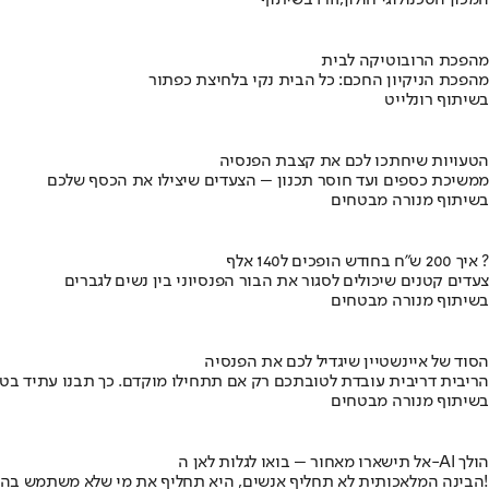
בשיתוף HIT,המכון הטכנולוגי חולון
מהפכת הרובוטיקה לבית
מהפכת הניקיון החכם: כל הבית נקי בלחיצת כפתור
בשיתוף רונלייט
הטעויות שיחתכו לכם את קצבת הפנסיה
ממשיכת כספים ועד חוסר תכנון – הצעדים שיצילו את הכסף שלכם
בשיתוף מנורה מבטחים
איך 200 ש"ח בחודש הופכים ל140 אלף ?
צעדים קטנים שיכולים לסגור את הבור הפנסיוני בין נשים לגברים
בשיתוף מנורה מבטחים
הסוד של איינשטיין שיגדיל לכם את הפנסיה
הריבית דריבית עובדת לטובתכם רק אם תתחילו מוקדם. כך תבנו עתיד בט
בשיתוף מנורה מבטחים
אל תישארו מאחור – בואו לגלות לאן ה-AI הולך
הבינה המלאכותית לא תחליף אנשים, היא תחליף את מי שלא משתמש בה!