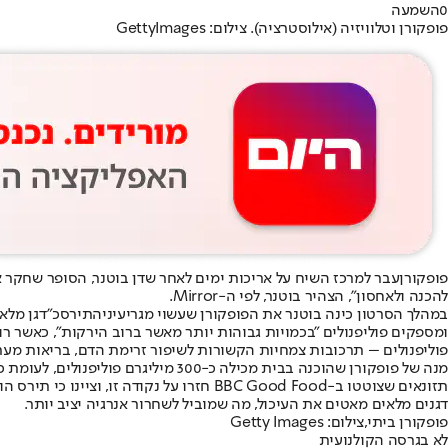
0
השמעה
פופקורן וטלוויזיה (אילוסטרציה). צילום: GettyImages
פופקורן
להכנה ולאחסון", הצהיר בוטנר, לפי ה-Mirror.
במהלך הסרטון כינה בוטנר את הפופקורן שעשוי מגריעיני
התירס
כ"דגן מלא
ומספקים פוליפנולים "בכמויות גבוהות יותר מאשר ברוב הירקות", כאשר רוב
פוליפנולים – תרכובות צמחיות הקשורות לשיפור זרימת הדם, בריאות מערכ
מנה של פופקורן שהוכנה בבית מכילה כ-300 מיליגרם פוליפנולים, לעומת כ-160 מיליגרם במנה טיפוסית של פירות.
תזונאים שצוטטו ב-BBC Good Food חזרו על 
דגנים מלאים מאטים את העיכול, מה שמוביל לשחרור אנרגיה יציב יותר.
פופקורן ביתי,צילום: Getty Images
לא בגרסה הקולנועית