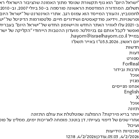
"ישראל היום" הוא גוף תקשורת שנוסד מתוך האמונה שהציבור הישראלי ראוי 
ת
ופרשנויות, וידיאו, פודקאסטים ושידורים חיים. פלטפורמות הדיגיטל של "ישרא
ב-2021 עלו לאוויר האתר החדש והיישומון החדש של "ישראל היום" בע
ואפשר לקבל אותם גם בניוזלטר. מועדון ההטבות הייחודי "הקליקה של ישרא
במייל hayom@israelhayom.co.il.
יום ראשון, 3.5.2026
ט"ז באייר תשפ"ו
חדשות
דעות
ספורט
ForReal
תרבות ובידור
אוכל
מגזין
אנחנו מגייסים
English
X
אוכל
תזונה
יותר בריא מירקות? ההמלצה שמטלטלת את עולם התזונה
ועיכול
סוכנויות הידיעות
4/2/2026, 05:03
,עודכן
4/2/2026, 12:18