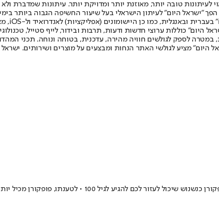
לעיתונות טובה יותר, מאוזנת יותר ומדויקת יותר. עיתונות שמדברת ולא צ
שלום. המהדורה המודפסת הראשונה פורסמה ב-30 ביולי 2007, וב-2010 הפך "ישראל היום" לעיתון הישראלי בעל שי
לחמנוביץ,
ל היום" כוללות ערוצי חדשות ודעות, תרבות ובידור, לייף סטייל, טכנולוגיה
ברית, במטרה לספק לגולשים חוויה מהירה, עדכנית, בטוחה ונוחה. תכני המה
ל היום" מציע לגולשי האתר הנחות ומבצעים על מוצרים ושירותים. ישראל 
אחרי שנים של דימוי בעייתי, דן בוטנר, מומחה לאריכות ימים, 