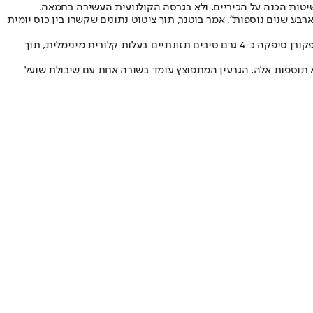
יטות הכנה על הכיריים, ולא בגרסה הקולנועית העשירה בחמאה.
בע שנים נוספות", אמר בוטנר, תוך ציטוט נתונים שקשרו בין כוס יומית
תזונאים אחרים ראו בפופקורן דרך פשוטה להגדיל את צריכת הסיבים התזונתיים ללא הכנה מסובכת. מנה של שלוש כוסות פופקורן שהוכן במכשיר פופקורן סיפקה כ-4 גרם סיבים תזונתיים בעלות קלורית מינימלית, תוך
א תוספות אלה, הגרעין המתפוצץ עומד בשורה אחת עם שיבולת שועל