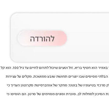
עבר למרכז השיח על אריכות ימים לאחר שדן בוטנר, הסופר שחקר את "האזורים הכחולים", קידם את החטיף בסרטון שפרסם. "פופקורן מוקפץ באוויר הוא חטיף בריא, זול וטעים שיכול לתרום לחיים עד גיל 100. הוא קל
ם הבלתי מסיסים שבו יוצרים תחושת שובע ממושכת, מקלים על עצירות
רכזי בטיעוניו של בוטנר. מחקר של אוניברסיטת סקרנטון העריך כי
ן הקשור להפחתת הסיכון למחלות לב, סוכרת וסוגים מסוימים של סרטן. הם הוסיפו כי