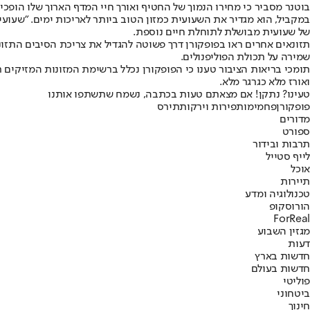
בוטנר מסביר כי מחירו הנמוך של החטיף ואורך חיי המדף הארוך שלו הופ
במקביל, הוא מגדיר את השעועית כמזון הטוב ביותר לאריכות ימים. "שעועית
של שעועית מבושלת לתוחלת חיים נוספת.
שמירה על תכולת הפוליפנולים.
תומכי בריאות הציבור טענו כי הפופקורן נכלל ברשימת המזונות המזיקים
ואורז מלא כגרגר מלא.
טעינו? נתקן! אם מצאתם טעות בכתבה, נשמח שתשתפו אותנו
פופקורן
פחמימות
פירות וירקות
תירס
מדורים
ספורט
תרבות ובידור
לייף סטייל
אוכל
תיירות
טכנולוגיה ומדע
הורוסקופ
ForReal
מגזין השבוע
דעות
חדשות בארץ
חדשות בעולם
פוליטי
ביטחוני
חינוך