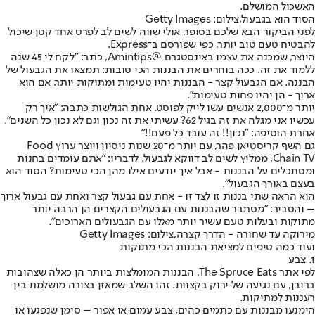
האשכול המושלם.
הסוד הוא בגבעול,צילום: Getty Images
לפני הביקור הבא שלכם בסופר, אולי שווה לשים לב לפרט אחד קטן שיכול
להבטיח טעם טוב יותר, כפי שפורסם ב־Express.
היוצר, שמכנה את עצמו באינסטגרם @Amintips, כתב: "לקח לי 45 שנה
ללמוד את זה. ככה בוחרים את הבננות הכי טובות: תמצאו את הגבעול של
הבננה. אם הגבעול קצר - הבננות יהיו טעימות ומתוקות יותר. אם הוא
ארוך - הן יהיו פחות טעימות".
יותר מ־2,000 אנשים עשו לייק לפוסט. אחת הגולשות כתבה: "איך רק
עכשיו אני מגלה את זה בגיל 62? עשיתי את זה נכון וגם לא נכון כל השנים".
אחרת הוסיפה: "נכון!! זה עובד כל פעם!!"
גם השף קריסטיאן פהר, עם יותר מ־20 שנות ניסיון ויוצר ערוץ Food
Chain TV, ממליץ לשים לב דווקא לגבעול. לדבריו: "אתם עומדים בחנות
ומסתכלים על הבננות - אבל איך יודעים אילו מהן הכי טעימות? הסוד הוא
בעצם באורך הגבעול".
הוא הראה שתי בננות זו לצד זו - אחת עם גבעול קצר ואחת עם גבעול ארוך
– והסביר: "מסתבר שהבננות עם הגבעולים הקצרים הן הרבה יותר
מתוקות ובעלות טעם עשיר יותר מאלו עם הגבעולים הארוכים".
מירוקה עד שחורה - הדרך קצרה,צילום: Getty Images
ועוד כמה טיפים למציאת הבננות הכי מתוקות
1. צבע
לפי אתר The Spruce Eats, הבננות המומלצות ביותר הן כאלה שצהובות
ברובן, עם נגיעה של ירוק בקצוות. זהו השלב שמאזן בצורה מושלמת בין
רעננות למתיקות.
הימנעו מבננות עם כתמים כהים, צבע עמום או אפור – סימן שנפגעו או