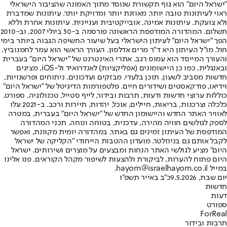
"ישראל היום" הוא גוף תקשורת שנוסד מתוך האמונה שהציבור הישראלי
ראוי לעיתונות טובה יותר, מאוזנת יותר ומדויקת יותר. עיתונות שמדברת
ולא צועקת. עיתונות אמינה, אובייקטיבית ועניינית. עיתונות אחרת וללא
תשלום. המהדורה המודפסת הראשונה פורסמה ב-30 ביולי 2007, וב-2010
הפך "ישראל היום" לעיתון הישראלי בעל שיעור החשיפה הגבוה ביותר בימי
חול. מו"ל העיתון היא ד"ר מרים אדלסון. העורך הראשי הוא עמר לחמנוביץ,
והעורך המייסד הוא עמוס רגב. אתרי האינטרנט של "ישראל היום" בעברית
ובאנגלית, כמו כן היישומונים (אפליקציות) לאנדרואיד ול-iOS, מציגים
חדשות מסביב לשעון, תוכן בלעדי, מבזקים ועדכונים, ניתוחים ופרשנויות,
וידיאו, פודקאסטים ושידורים חיים. פלטפורמות הדיגיטל של "ישראל היום"
כוללות ערוצי חדשות ודעות, תרבות ובידור, לייף סטייל, טכנולוגיה, ספורט,
כלכלה וצרכנות, בריאות, חיילים, אוכל, יהדות, תיירות ורכב. ב-2021 עלו
לאוויר האתר החדש והיישומון החדש של "ישראל היום" בעברית, במטרה
לספק לגולשים חוויה מהירה, עדכנית, בטוחה ונוחה. תכני המהדורה
המודפסת של העיתון זמינים גם באתר, במהדורה יומית מקוונת, ואפשר
לקבל אותם גם בניוזלטר. מועדון ההטבות הייחודי "הקליקה של ישראל
היום" מציע לגולשי האתר הנחות ומבצעים על מוצרים ושירותים. ישראל
היום פתוח להערות, לביקורת ולהצעות לשיפור מקהל הקוראים. פנו אלינו
במייל hayom@israelhayom.co.il.
יום שבת, 9.5.2026
כ"ב באייר תשפ"ו
חדשות
דעות
ספורט
ForReal
תרבות ובידור