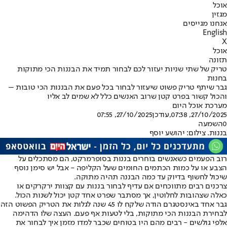
אוכל
מגזין
אנחנו מגייסים
English
X
אוכל
תזונה
טריק של שתי שניות יעזור לכם לבחור תמיד את הבננות הכי מתוקות
בחנות
גבר שיתף טריק פשוט שיעזור לבחור בכל פעם את הבננות הכי טובות –
והכול קשור בפרט קטן שרוב האנשים כלל לא שמים לב אליו
מערכת אוכל היום
27/10/2025, 07:38
,עודכן
27/10/2025, 07:55
0
השמעה
בננות. צילום: יהושע יוסף
רוב הפעמים כשאנשים בוחרים בננות בסופרמרקט, הם מסתכלים על
הצבע או על כמות הכתמים החומים שעל הקליפה - אבל יש סימן נוסף
שיכול לחשוף בדיוק עד כמה הבננה תהיה מתוקה.
צרכנים רבים מתווכחים אם עדיף לבחור בננות עם קצוות ירקרקים או
כאלה שצהובות לחלוטין, אך מסתבר שפרט אחד קטן יכול לשנות הכול.
גבר אחד באינסטגרם הודה שלקח לו 45 שנה לגלות את הטריק הפשוט הזה
לבחירת הבננות הכי מתוקות
, בלי לטעות אף פעם. העצה שלו הדהימה
אלפי גולשים - רבים מהם היו בטוחים שכבר למדו מזמן איך לבחור את