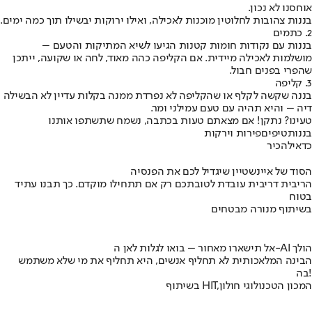
אוחסנו לא נכון.
בננות צהובות לחלוטין מוכנות לאכילה, ואילו ירוקות יבשילו תוך כמה ימים.
2. כתמים
בננות עם נקודות חומות קטנות הגיעו לשיא המתיקות והטעם –
מושלמות לאכילה מיידית. אם הקליפה כהה מאוד, לחה או שקועה, ייתכן
שהפרי בפנים חבול.
3. קליפה
בננה שקשה לקלף או שהקליפה לא נפרדת ממנה בקלות עדיין לא הבשילה
דיה – והיא תהיה עם טעם עמילני ומר.
טעינו? נתקן! אם מצאתם טעות בכתבה, נשמח שתשתפו אותנו
בננות
טיפים
פירות וירקות
כדאי
להכיר
הסוד של איינשטיין שיגדיל לכם את הפנסיה
הריבית דריבית עובדת לטובתכם רק אם תתחילו מוקדם. כך תבנו עתיד
בטוח
בשיתוף מנורה מבטחים
אל תישארו מאחור – בואו לגלות לאן ה-AI הולך
הבינה המלאכותית לא תחליף אנשים, היא תחליף את מי שלא משתמש
בה!
בשיתוף HIT,המכון הטכנולוגי חולון