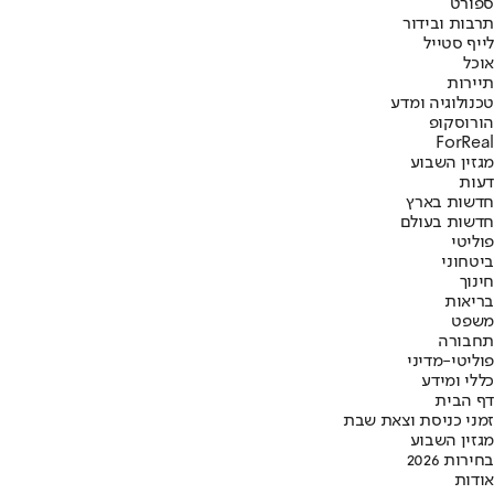
ספורט
תרבות ובידור
לייף סטייל
אוכל
תיירות
טכנולוגיה ומדע
הורוסקופ
ForReal
מגזין השבוע
דעות
חדשות בארץ
חדשות בעולם
פוליטי
ביטחוני
חינוך
בריאות
משפט
תחבורה
פוליטי-מדיני
כללי ומידע
דף הבית
זמני כניסת וצאת שבת
מגזין השבוע
בחירות 2026
אודות