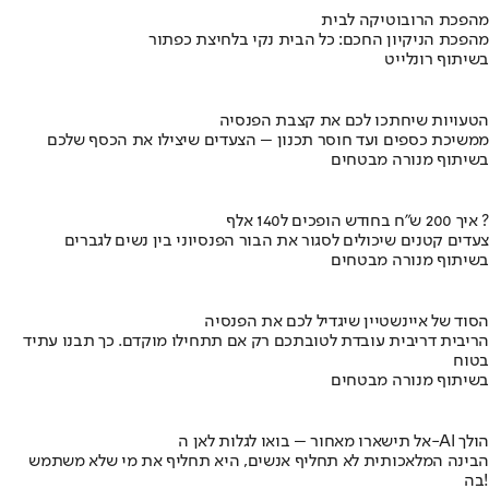
מהפכת הרובוטיקה לבית
מהפכת הניקיון החכם: כל הבית נקי בלחיצת כפתור
בשיתוף רונלייט
הטעויות שיחתכו לכם את קצבת הפנסיה
ממשיכת כספים ועד חוסר תכנון – הצעדים שיצילו את הכסף שלכם
בשיתוף מנורה מבטחים
איך 200 ש"ח בחודש הופכים ל140 אלף ?
צעדים קטנים שיכולים לסגור את הבור הפנסיוני בין נשים לגברים
בשיתוף מנורה מבטחים
הסוד של איינשטיין שיגדיל לכם את הפנסיה
הריבית דריבית עובדת לטובתכם רק אם תתחילו מוקדם. כך תבנו עתיד
בטוח
בשיתוף מנורה מבטחים
אל תישארו מאחור – בואו לגלות לאן ה-AI הולך
הבינה המלאכותית לא תחליף אנשים, היא תחליף את מי שלא משתמש
בה!