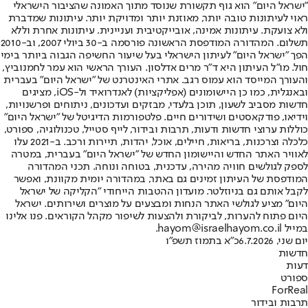
"ישראל היום" הוא גוף תקשורת שנוסד מתוך האמונה שהציבור הישראלי
ראוי לעיתונות טובה יותר, מאוזנת יותר ומדויקת יותר. עיתונות שמדברת
ולא צועקת. עיתונות אמינה, אובייקטיבית ועניינית. עיתונות אחרת וללא
תשלום. המהדורה המודפסת הראשונה פורסמה ב-30 ביולי 2007, וב-2010
הפך "ישראל היום" לעיתון הישראלי בעל שיעור החשיפה הגבוה ביותר בימי
חול. מו"ל העיתון היא ד"ר מרים אדלסון. העורך הראשי הוא עמר לחמנוביץ,
והעורך המייסד הוא עמוס רגב. אתרי האינטרנט של "ישראל היום" בעברית
ובאנגלית, כמו כן היישומונים (אפליקציות) לאנדרואיד ול-iOS, מציגים
חדשות מסביב לשעון, תוכן בלעדי, מבזקים ועדכונים, ניתוחים ופרשנויות,
וידיאו, פודקאסטים ושידורים חיים. פלטפורמות הדיגיטל של "ישראל היום"
כוללות ערוצי חדשות ודעות, תרבות ובידור, לייף סטייל, טכנולוגיה, ספורט,
כלכלה וצרכנות, בריאות, חיילים, אוכל, יהדות, תיירות ורכב. ב-2021 עלו
לאוויר האתר החדש והיישומון החדש של "ישראל היום" בעברית, במטרה
לספק לגולשים חוויה מהירה, עדכנית, בטוחה ונוחה. תכני המהדורה
המודפסת של העיתון זמינים גם באתר, במהדורה יומית מקוונת, ואפשר
לקבל אותם גם בניוזלטר. מועדון ההטבות הייחודי "הקליקה של ישראל
היום" מציע לגולשי האתר הנחות ומבצעים על מוצרים ושירותים. ישראל
היום פתוח להערות, לביקורת ולהצעות לשיפור מקהל הקוראים. פנו אלינו
במייל hayom@israelhayom.co.il.
יום שני, 6.7.2026
כ"א בתמוז תשפ"ו
חדשות
דעות
ספורט
ForReal
תרבות ובידור