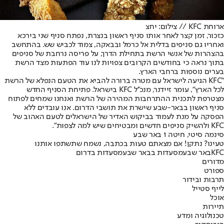
ארוחת KFC // צילום: יחצ
כזכור, זמן קצר לאחר אותו סניף ראשון בנצרת, נפתח סניף שני בירכא
ואחריו גם סניפים בדלית אל כרמל ובבאקה, צמוד לכביש שש. בהתחשב
בהצהרות של אנשי הרשת בתחילת הדרך, על פריסה נרחבת של סניפים
בתוך נראה כי בחודשים הקרובים צפויות לנו עוד הפתעות מצד הרשת
בערים נוספות ברחבי הארץ.
״KFC הגיעה לישראל עם מטרה ברורה להביא את הטעם הנפלא של הרשת
לכל הארץ", עומר זיידנר, מנכ''ל KFC בישראל. פתיחת הסניף החדש
מצטרפת לתכנית ההתרחבות המהירה של הרשת ואנחנו שמחים לפתוח
סניף ראשון בבאר-שבע שישרת את תושבי הדרום. אנו עובדים ללא
הפסקה על מנת לעמוד בביקוש האדיר של הישראלים לטעם האהוב של
KFC ולהשיק סניפים חדשים ומבטיחים שיש למה לצפות״.
סינמה סיטי, חיטה 1 באר שבע
טעינו? נתקן! אם מצאתם טעות בכתבה, נשמח שתשתפו אותנו
KFC
באר שבע
מסעדות בבאר שבע
מסעדות בדרום
מדורים
ספורט
תרבות ובידור
לייף סטייל
אוכל
תיירות
טכנולוגיה ומדע