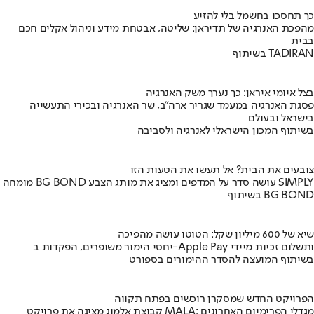
כך תחסכו בחשמל בלי להזיע
מהפכת האנרגיה של תדיראן: שליטה, אבטחת מידע וניהול אקלים חכם
בבית
בשיתוף TADIRAN
בצל איומי איראן: כך נערך משק האנרגיה
פסגת האנרגיה במעמד שגריר ארה"ב, שר האנרגיה ובכירי התעשייה
בישראל ובעולם
בשיתוף המכון הישראלי לאנרגיה ולסביבה
צובעים את הבית? אל תעשו את הטעות הזו
מומחה BG BOND עושה סדר על המדפים ומציג את מותג הצבע SIMPLY
בשיתוף BG BOND
שיא של 600 מיליון שקל: הטוטו עושה מהפיכה
יחסי הימור משופרים, הפקדות ב-Apple Pay ותשלום זכיות מיידי
בשיתוף המועצה להסדר ההימורים בספורט
הפרויקט החדש שמסקרן רוכשים בפתח תקווה
קבוצת אלמוג מציגה את פרויקט MALA: מגדלי הפרימיום האחרונים