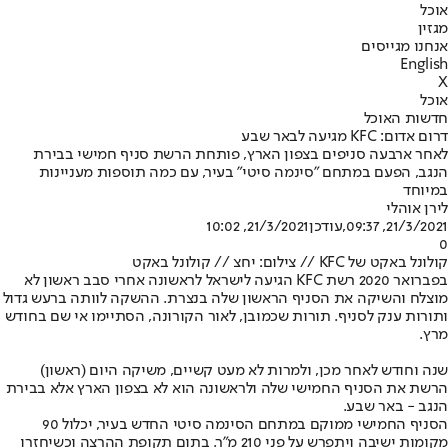
אוכל
מגזין
אנחנו מגייסים
English
X
אוכל
חדשות האוכל
דרום אדום: KFC מגיעה לבאר שבע
לאחר ארבעה סניפים בצפון הארץ, פותחת הרשת סניף חמישי בבירת
הנגב, הפעם במתחם "סינמה סיטי" בעיר, עם כמה תוספות מעניינות
במיוחד
לירן אוהלי
21/3/2021, 09:37
,עודכן
21/3/2021, 10:02
0
קולונל באקט של KFC // צילום: יחצ // קולונל באקט
בפברואר 2020 רשת KFC הגיעה לישראל לראשונה אחרי סבב ראשון לא
מוצלח והשיקה את הסניף הראשון שלה בנצרת. ההשקה לוותה ברעש גדול
ותורות ענק לסניף. תורות שכמובן, לאור הקורונה, הסתיימו אי שם בחודש
מרץ.
שנה וחודש לאחר מכן, ולמרות לא מעט קשיים, משיקה היום (ראשון)
הרשת את הסניף החמישי שלה ולראשונה הוא לא בצפון הארץ אלא בבירת
הנגב - באר שבע.
הסניף החמישי ממוקם במתחם הסינמה סיטי החדש בעיר, יכלול 90
מקומות ישיבה ויתפרש על פני 210 מ"ר. בתום תקופת ההרצה וכשיחזרו