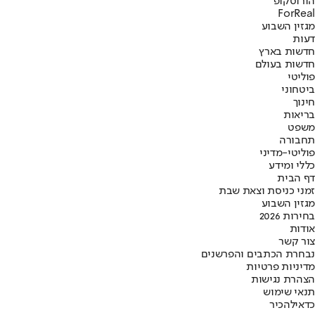
הורוסקופ
ForReal
מגזין השבוע
דעות
חדשות בארץ
חדשות בעולם
פוליטי
ביטחוני
חינוך
בריאות
משפט
תחבורה
פוליטי-מדיני
כללי ומידע
דף הבית
זמני כניסת וצאת שבת
מגזין השבוע
בחירות 2026
אודות
צור קשר
נבחרת הכתבים והפרשנים
מדיניות פרטיות
הצהרת נגישות
תנאי שימוש
כדאי
להכיר