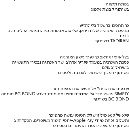
בפתח תקווה
בשיתוף קבוצת אלמוג
כך תחסכו בחשמל בלי להזיע
מהפכת האנרגיה של תדיראן: שליטה, אבטחת מידע וניהול אקלים חכם
בבית
בשיתוף TADIRAN
בצל איומי איראן: כך נערך משק האנרגיה
פסגת האנרגיה במעמד שגריר ארה"ב, שר האנרגיה ובכירי התעשייה
בישראל ובעולם
בשיתוף המכון הישראלי לאנרגיה ולסביבה
צובעים את הבית? אל תעשו את הטעות הזו
מומחה BG BOND עושה סדר על המדפים ומציג את מותג הצבע SIMPLY
בשיתוף BG BOND
שיא של 600 מיליון שקל: הטוטו עושה מהפיכה
יחסי הימור משופרים, הפקדות ב-Apple Pay ותשלום זכיות מיידי
בשיתוף המועצה להסדר ההימורים בספורט