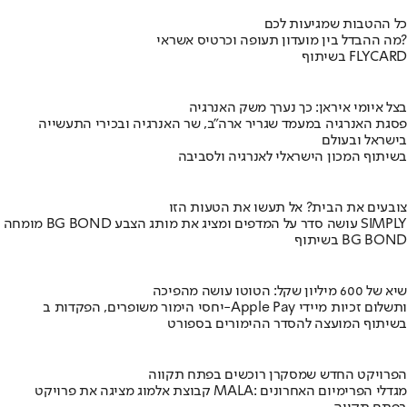
כל ההטבות שמגיעות לכם
מה ההבדל בין מועדון תעופה וכרטיס אשראי?
בשיתוף FLYCARD
בצל איומי איראן: כך נערך משק האנרגיה
פסגת האנרגיה במעמד שגריר ארה"ב, שר האנרגיה ובכירי התעשייה
בישראל ובעולם
בשיתוף המכון הישראלי לאנרגיה ולסביבה
צובעים את הבית? אל תעשו את הטעות הזו
מומחה BG BOND עושה סדר על המדפים ומציג את מותג הצבע SIMPLY
בשיתוף BG BOND
שיא של 600 מיליון שקל: הטוטו עושה מהפיכה
יחסי הימור משופרים, הפקדות ב-Apple Pay ותשלום זכיות מיידי
בשיתוף המועצה להסדר ההימורים בספורט
הפרויקט החדש שמסקרן רוכשים בפתח תקווה
קבוצת אלמוג מציגה את פרויקט MALA: מגדלי הפרימיום האחרונים