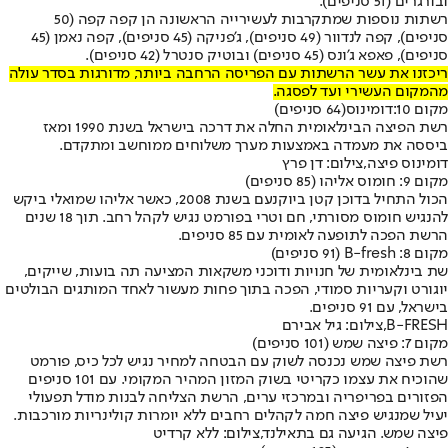
ובורגרים (51 סניפים).
רשתות נוספות שמתקרבות לעשירייה הראשונה הן קפה קפה (50
סניפים), קפה לנדוור (49 סניפים), ג'פניקה (45 סניפים), קפה נאמן (45
סניפים), פאפא ג'ונס (45 סניפים) ובוטיק סנטרל (42 סניפים).
ריכזנו את עשר הרשתות עם הפריסה הרחבה ביותר, מדורגות בסדר עולה
מהמקום העשירי ועד לפסגה.
מקום 10:
דומינוס
(64 סניפים)
רשת הפיצה הבינלאומית החלה את דרכה בישראל בשנת 1990 ומאז
ביססה את מעמדה באמצעות מערך משלוחים ממוחשב ומתקדם.
דומינוס פיצה,צילום: דן פרץ
מקום 9: חומוס אליהו (85 סניפים)
הכול התחיל בדוכן קטן ביוקנעם בשנת 2008, כאשר אליהו שמואלי ביקש
להנגיש חומוס מסורתי, חם וטרי בפורמט נגיש לקהל רחב. תוך 18 שנים
הרשת הפכה לתופעה לאומית עם 85 סניפים.
מקום 8: B-fresh (91 סניפים)
שת בינלאומית של חנויות ודוכני משקאות המציעה תה בועות, שייקים,
יוגורט וקעריות סמודי, הפכה בתוך פחות מעשור לאחד המותגים הבולטים
בישראל, עם 91 סניפים.
B-FRESH,צילום: גיל אבירם
מקום 7: פיצה שמש (101 סניפים)
רשת פיצה שמש נכנסה לשוק עם הבטחה למחיר נגיש לכל כיס, פורמט
שהוכיח את עצמו כקריטי בשוק המזון המהיר המקומי. עם 101 סניפים
הפזורים בפריפריה ובמרכזי ערים, הרשת הצליחה לבנות מודל תפעולי
יעיל שמנגיש פיצה חמה לקהלים רחבים ללא יומרות קולינריות מורכבות.
פיצה שמש. הגיעה גם בתאילנד,צילום: ללא קרדיט