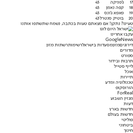
17
ג'פניקה
45
18
קפה נאמן
45
19
פאפא ג'ונס
45
20
בוטיק סנטרל
43
טעינו? נתקן! אם מצאתם טעות בכתבה, נשמח שתשתפו אותנו
עקבו אחרינו
G
o
o
g
l
e
News
דירוגים
מזון
מסעדות בישראל
רשימות
רשתות מזון
מדורים
ספורט
תרבות ובידור
לייף סטייל
אוכל
תיירות
טכנולוגיה ומדע
הורוסקופ
ForReal
מגזין השבוע
דעות
חדשות בארץ
חדשות בעולם
פוליטי
ביטחוני
חינוך