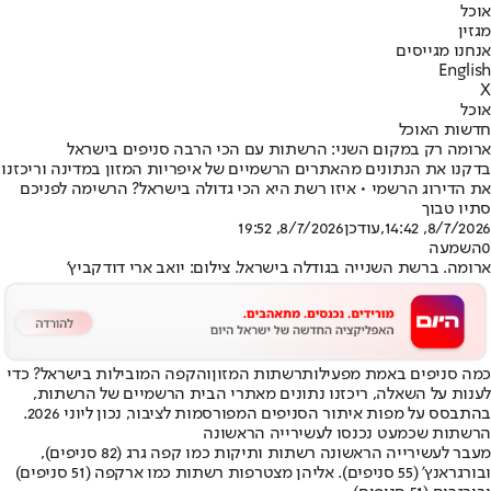
אוכל
מגזין
אנחנו מגייסים
English
X
אוכל
חדשות האוכל
ארומה רק במקום השני: הרשתות עם הכי הרבה סניפים בישראל
בדקנו את הנתונים מהאתרים הרשמיים של איפריות המזון במדינה וריכזנו
את הדירוג הרשמי • איזו רשת היא הכי גדולה בישראל? הרשימה לפניכם
סתיו טבוך
8/7/2026, 14:42
,עודכן
8/7/2026, 19:52
0
השמעה
ארומה. ברשת השנייה בגודלה בישראל. צילום: יואב ארי דודקביץ'
כמה סניפים באמת מפעילות
רשתות המזון
והקפה המובילות בישראל? כדי
לענות על השאלה, ריכזנו נתונים מאתרי הבית הרשמיים של הרשתות,
בהתבסס על מפות איתור הסניפים המפורסמות לציבור, נכון ליוני 2026.
הרשתות שכמעט נכנסו לעשירייה הראשונה
מעבר לעשירייה הראשונה רשתות ותיקות כמו קפה גרג (82 סניפים),
ובורגראנץ' (55 סניפים). אליהן מצטרפות רשתות כמו ארקפה (51 סניפים)