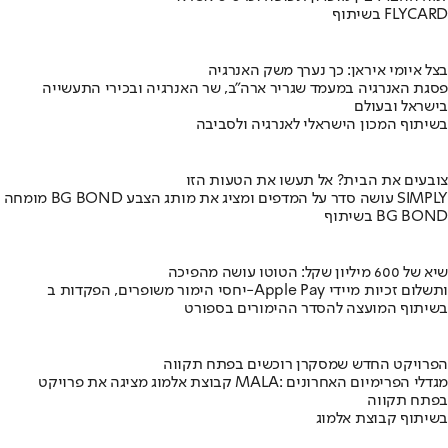
בשיתוף FLYCARD
בצל איומי איראן: כך נערך משק האנרגיה
פסגת האנרגיה במעמד שגריר ארה"ב, שר האנרגיה ובכירי התעשייה
בישראל ובעולם
בשיתוף המכון הישראלי לאנרגיה ולסביבה
צובעים את הבית? אל תעשו את הטעות הזו
מומחה BG BOND עושה סדר על המדפים ומציג את מותג הצבע SIMPLY
בשיתוף BG BOND
שיא של 600 מיליון שקל: הטוטו עושה מהפיכה
יחסי הימור משופרים, הפקדות ב-Apple Pay ותשלום זכיות מיידי
בשיתוף המועצה להסדר ההימורים בספורט
הפרויקט החדש שמסקרן רוכשים בפתח תקווה
קבוצת אלמוג מציגה את פרויקט MALA: מגדלי הפרימיום האחרונים
בפתח תקווה
בשיתוף קבוצת אלמוג