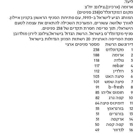
ליעד.
ארומה (ארכיון),צילום: יח"צ
מקום 1:
מקדונלד'ס
(238 סניפים)
המותג הגיע לישראל ב-1993, עם פתיחת הסניף הראשון בקניון איילון.
לאורך שלושה עשורים, המערכת השכילה להתאים את עצמה לטעם
הישראלי, תוך פריסה חסרת תקדים של 238 סניפים.
סניף מקדונלד'ס בישראל. הרשת הגדול בישראל,צילום: לירון מולדובן
מפת הפריסה הארצית: 20 רשתות המזון הגדולות בישראל
דירוג
שם הרשת
מספר סניפים ארצי
1
מקדונלדס
238
2
ארומה
188
3
גולדה
118
117
rebar
4
5
רולדין
112
6
פיצה האט
103
7
פיצה שמש
101
91
b-fresh
8
9
חומוס אליהו
85
10
קפה גרג
82
11
דומינוס פיצה
64
12
בורגראנץ
55
13
בורגרים
51
14
ארקפה
51
15
קפה קפה
50
16
לנדוור
49