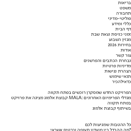
בריאות
משפט
תחבורה
פוליטי-מדיני
כללי ומידע
דף הבית
זמני כניסת וצאת שבת
מגזין השבוע
בחירות 2026
אודות
צור קשר
נבחרת הכתבים והפרשנים
מדיניות פרטיות
הצהרת נגישות
תנאי שימוש
כדאי
להכיר
הפרויקט החדש שמסקרן רוכשים בפתח תקווה
קבוצת אלמוג מציגה את פרויקט MALA: מגדלי הפרימיום האחרונים
בפתח תקווה
בשיתוף קבוצת אלמוג
כל ההטבות שמגיעות לכם
מה ההבדל בין מועדון תעופה וכרטיס אשראי?