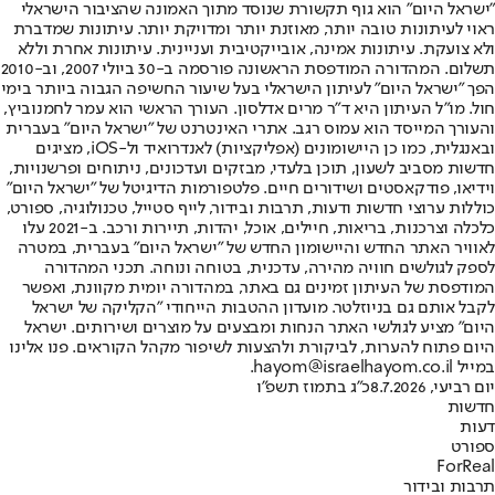
"ישראל היום" הוא גוף תקשורת שנוסד מתוך האמונה שהציבור הישראלי
ראוי לעיתונות טובה יותר, מאוזנת יותר ומדויקת יותר. עיתונות שמדברת
ולא צועקת. עיתונות אמינה, אובייקטיבית ועניינית. עיתונות אחרת וללא
תשלום. המהדורה המודפסת הראשונה פורסמה ב-30 ביולי 2007, וב-2010
הפך "ישראל היום" לעיתון הישראלי בעל שיעור החשיפה הגבוה ביותר בימי
חול. מו"ל העיתון היא ד"ר מרים אדלסון. העורך הראשי הוא עמר לחמנוביץ,
והעורך המייסד הוא עמוס רגב. אתרי האינטרנט של "ישראל היום" בעברית
ובאנגלית, כמו כן היישומונים (אפליקציות) לאנדרואיד ול-iOS, מציגים
חדשות מסביב לשעון, תוכן בלעדי, מבזקים ועדכונים, ניתוחים ופרשנויות,
וידיאו, פודקאסטים ושידורים חיים. פלטפורמות הדיגיטל של "ישראל היום"
כוללות ערוצי חדשות ודעות, תרבות ובידור, לייף סטייל, טכנולוגיה, ספורט,
כלכלה וצרכנות, בריאות, חיילים, אוכל, יהדות, תיירות ורכב. ב-2021 עלו
לאוויר האתר החדש והיישומון החדש של "ישראל היום" בעברית, במטרה
לספק לגולשים חוויה מהירה, עדכנית, בטוחה ונוחה. תכני המהדורה
המודפסת של העיתון זמינים גם באתר, במהדורה יומית מקוונת, ואפשר
לקבל אותם גם בניוזלטר. מועדון ההטבות הייחודי "הקליקה של ישראל
היום" מציע לגולשי האתר הנחות ומבצעים על מוצרים ושירותים. ישראל
היום פתוח להערות, לביקורת ולהצעות לשיפור מקהל הקוראים. פנו אלינו
במייל hayom@israelhayom.co.il.
יום רביעי, 8.7.2026
כ"ג בתמוז תשפ"ו
חדשות
דעות
ספורט
ForReal
תרבות ובידור