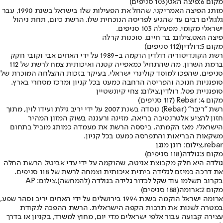
מקום 6:
פיצה האט
(103 סניפים)
מותג הפיצה האמריקני, שהחל את הפעילות שלו בישראל בשנת 1990, עבר
גלגולים רבים עד שהגיע לפריסה הנוכחית שלו. הרשת כיום, תחת ניהול
ישראלי מקומי, מפעילה 103 סניפים.
פיצה האט,צילום: בר חיים, סוכנות קרלה
מקום 5:
רולדין
(112 סניפים)
רשת הקונדיטוריה רולדין הוקמה ב-1989 על ידי האחים אבי וקובי חקק
ברמת השרון. מה שהתחיל כמאפייה קטנה ואיכותית צמח לרשת של 112
סניפים, שהפכו למוסד קולינרי ישראלי, בעיקר בזכות ההצלחה המוכרת של
סופגניות חנוכה והפריסה הרחבה כמעט בכל קניון ומרכז מסחרי בארץ.
סופגניית פטל, רולדין,צילום: צחי קיונשטיין
מקום 4: Rebar (117 סניפים)
רשת "ריבר" (Rebar) נוסדה בשנת 2007 על ידי יריב גילת ועידו לוין, מתוך
חזון להציע אלטרנטיבה בריאה, מזינה ורעננה בשוק המזון המהיר
הישראלי. מאז הקמתה, ביססה הרשת את מעמדה כמותג מוביל בתחום
משקאות הבריאות והתפרסה כמעט בכל קניון.
rebar,צילום: רונן מנגן
מקום 3:
גולדה
(118 סניפים)
גולדה היא חלק מקבוצת אניטה, שהוקמה על ידי עדי אביטל. הרשת החלה
את דרכה כמיזם לגלידה ביתית איכותית וצמחה לרשת של 118 סניפים.
בקרוב תשלמו עוד שקל לכדור גלידה בגולדה (להמחשה),צילום: AP
מקום 2:
ארומה
(188 סניפים)
ארומה ישראל הוקמה בשנת 1994 בירושלים על ידי האחים יריב וסהר שפע,
במטרה לשנות את תרבות הקפה הישראלית. הרשת ההפכה לנקודת
עצירה קבועה עבור אלפי ישראלים מדי יום, מחוץ למשרד, בקניון או בדרך