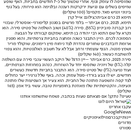
שמוסיפה לו עומק וגוף. אחרי שכשוך של כ-7 חודשים בחביות, האף שופע
שזיפים בשלים עם נגיעת ירקרקות רעננה ובלגימה הוא פירותי, בעל גוף
בינוני ונגיש מאד. מקסים! (100 שקלים)
תימא 23 כרם אביתר,צילום: אייל קרן
תימא, 2023, כרם אביתר
– בלנד מרשים בסגנון קליפורני-אוסטרלי, שבנוי
רוב קברנה סוביניון (55%), סירה (40%) ושוב השלמה של פטיט סירה. הוא
נקרא על שם התנא רבי יהודה בן תימא, שמקום קבורתו על הגבעה
הסמוכה לכרם. היין התבגר כשנה ומחצה בחביות צרפתיות, והוא מפגין
ארומת דובדבנים שחורים נהדרת לצד ניחוח מיץ רימונים, שוקולד מריר
ושמץ מנטה. הגוף עוצמתי ורחב אבל לא על חשבון האלגנטיות, והוא צפוי
להשתבח כעשור. (140 שקלים)
סירה 2023, כרם אביתר –
יין הדגל של היקב העשוי ענבי סירה עם השלמה
קלה (3%) של ויוניה שתססו יחד על השזרות, כנהוג במחוזות הצרפתיים,
ועוד נגיעה (7%) של פטיט סירה. הוא התבגר בחביות חדשות כעשרים
חודשים. יש לו צבע בורדו-סגול עמוק וכהה, באף שלל גרגירי יער כחולים
לצד קפה והשפעה מתונה של החבית. הוא צעיר אך העפיצות שלו מתונה
ונעימה, והקטיפתיות שלו מאוזנת בחומציות טובה. עשוי ביד אמן. (165
שקלים)
טעינו? נתקן! אם מצאתם טעות בכתבה, נשמח שתשתפו אותנו
עקבו אחרינו
G
o
o
g
l
e
News
יינות
יקב
כרם
מילואימניקים
מדורים
ספורט