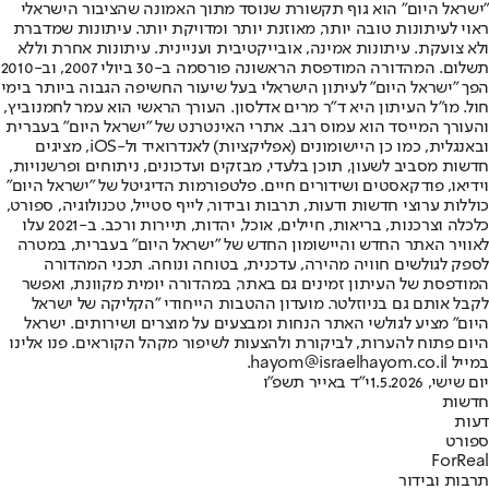
"ישראל היום" הוא גוף תקשורת שנוסד מתוך האמונה שהציבור הישראלי
ראוי לעיתונות טובה יותר, מאוזנת יותר ומדויקת יותר. עיתונות שמדברת
ולא צועקת. עיתונות אמינה, אובייקטיבית ועניינית. עיתונות אחרת וללא
תשלום. המהדורה המודפסת הראשונה פורסמה ב-30 ביולי 2007, וב-2010
הפך "ישראל היום" לעיתון הישראלי בעל שיעור החשיפה הגבוה ביותר בימי
חול. מו"ל העיתון היא ד"ר מרים אדלסון. העורך הראשי הוא עמר לחמנוביץ,
והעורך המייסד הוא עמוס רגב. אתרי האינטרנט של "ישראל היום" בעברית
ובאנגלית, כמו כן היישומונים (אפליקציות) לאנדרואיד ול-iOS, מציגים
חדשות מסביב לשעון, תוכן בלעדי, מבזקים ועדכונים, ניתוחים ופרשנויות,
וידיאו, פודקאסטים ושידורים חיים. פלטפורמות הדיגיטל של "ישראל היום"
כוללות ערוצי חדשות ודעות, תרבות ובידור, לייף סטייל, טכנולוגיה, ספורט,
כלכלה וצרכנות, בריאות, חיילים, אוכל, יהדות, תיירות ורכב. ב-2021 עלו
לאוויר האתר החדש והיישומון החדש של "ישראל היום" בעברית, במטרה
לספק לגולשים חוויה מהירה, עדכנית, בטוחה ונוחה. תכני המהדורה
המודפסת של העיתון זמינים גם באתר, במהדורה יומית מקוונת, ואפשר
לקבל אותם גם בניוזלטר. מועדון ההטבות הייחודי "הקליקה של ישראל
היום" מציע לגולשי האתר הנחות ומבצעים על מוצרים ושירותים. ישראל
היום פתוח להערות, לביקורת ולהצעות לשיפור מקהל הקוראים. פנו אלינו
במייל hayom@israelhayom.co.il.
יום שישי, 1.5.2026
י"ד באייר תשפ"ו
חדשות
דעות
ספורט
ForReal
תרבות ובידור