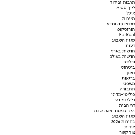
תרבות ובידור
לייף סטייל
אוכל
תיירות
טכנולוגיה ומדע
הורוסקופ
ForReal
מגזין השבוע
דעות
חדשות בארץ
חדשות בעולם
פוליטי
ביטחוני
חינוך
בריאות
משפט
תחבורה
פוליטי-מדיני
כללי ומידע
דף הבית
זמני כניסת וצאת שבת
מגזין השבוע
בחירות 2026
אודות
צור קשר