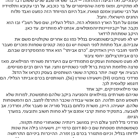
קיצוניים, ואז הגיעה המלחמה – וכבר שש או שבע שנים ששום דבר מזה
לא מתקיים, ומאז נדמה שהסיפורים על בר כוכבא, על רבי עקיבא ותלמידיו
ועל רבי שמעון אמנם נשארו, אבל היום המיוחד הזה כמעט ואבד מלוח
החגים הישראלי, וחבל.
אמנם על חבל הארץ המופלא הזה, הגליל העליון, שם פעל רשב"י ובו הוא
נקבר, ועל יקביו
ויינותיו
המופלאים, אנחנו לא מוותרים. עד כאן.
היקב שמתחת לרדאר
יש לא מעט
יקבים
שנמצאים בגליל כמו גם אחרים שקולטים משם את
ענביהם, אבל מתחת לפני השטח יש גם כמה קטנים שפחות מוכרים מעבר
לחוגי חובבי היין האדוקים. "כרם אביתר" הוא אחד מהמסקרנים שבהם.
כרם אביתר,צילום: יחסי ציבור
לא מעט משפחות ועסקים מתמודדים עם היעדרות משרתי המילואים, מאז
פרצה מלחמת חרבות ברזל לפני כשנתיים וחצי, ועד היום רבים מגויסים.
הבעיה אף קשה יותר במקרה ששני השותפים בעסק נקראו אל הדגל.
מרדכי בוחבוט (39) וישעיהו שוורץ (36), השותפים בכרם אביתר הגלילי, הם
דוגמא קלאסית לכך.
שני מילואימניקים, יקב אחד
שניהם משרתים במילואים והפגיעה ביקב שלהם מתמשכת, למרות שלא
תשמע מהם תלונה. הם אנשי עבודה שכבר התרגלו למצב, הם והמשפחות
שלהם. ישעיהו, היינן, משרת כלוחם בגבול סוריה או מעבר אליו, ומרדכי, אב
לשבעה, בתפקיד פחות קרבי אמנם אך לא פחות חשוב ותובעני, במערך
הגיוס.
מרדכי גדל לתוך עולם היין במושב רינתיה שמאחורי פתח תקווה,
כשמשפחתו מטפחת שם כ-80 דונם כרמי יין, וישעיהו בילה את שנות
ילדותו בגליל, וכיום מתגורר בכרם בן זמרה. ההיכרות ביניהם התרחשה