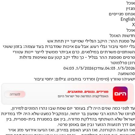
אוכל
מגזין
אנחנו מגייסים
English
X
אוכל
חדשות האוכל
על פסגת ההר: היקב הגלילי שמייצר יין תחת אש
בלי יחסי ציבור ובלי רעש, אבל עם איכות שמדברת בעד עצמה: בזמן ששני
השותפים משרתים במילואים, כרם אביתר ממשיך לייצר יינות עטורי
פרסים מפסגת ההר בגליל • כך נולד יקב קטן עם שאיפות גדולות
רונן פרלמוטר
1/5/2026, 04:03
,עודכן
1/5/2026, 04:03
0
השמעה
ישעיהו שוורץ (מימין) ומרדכי בוחבוט. צילום: יחסי ציבור
עד לפני כמה שנים היה ל"ג בעומר יום שמח שבו נהרו המונים למירון,
לציונו של התנא רבי שמעון בר יוחאי, ובמקביל כמעט שלא היה ילד במדינת
ישראל שלא השתתף בהדלקת מדורה, בין אם במסגרת בית-ספרית, בין
אם דרך תנועות הנוער ובין אם באופן פרטי.
ואז הגיעה הקורונה, ואז הגיע האסון במירון, ואז הגיעו אירועי מזג אויר