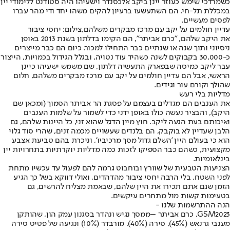
כשמרדכי שימש כעוזר יינן ביקב אלכסנדר וישעיהו היה סטודנט ללימודי יין
במכללת תל-חי. הם השתעשעו ברעיון להקים משהו יחד ודי מהר עברו
לפסים מעשיים.
עדיין חולמים על יקב עם מרכז מבקרים משלהם,צילום: יחסי ציבור
את היקב שלהם, "כרם אביתר", הם הקימו בדלתון בשנת 2013 באופן
ניסיוני ותוך שנה או שנתיים כבר התחילו למכור. כיום הם כבר מייצרים
כ-30,000 בקבוקים לשנה כשהיד עוד נטויה, ובגלל הגידול בכמויות, הייצור
עבר ליקב כמיסה שבפארק התעשיה דלתון, שם משמש ישעיהו כיינן
הראשי, אבל הם עדיין חולמים על יקב עם מרכז מבקרים משלהם, חלום
שהולך וקורם עור וגידים.
מדליות בלי רעש
את הענבים הם מגדלים בעצמם על פסגת הר אביתר הסמוך (ומכאן שם
היקב), והבציר נעשה כולו באופן ידני כדי לשמור על שלמות הענבים
ואיכותם בעת הגעה ליקב. חוץ מיין הדגל שהוא זני, כל היינות שלהם, גם
הלבן שעדיין לא בוקבק, הם בלנדים שעשויים מכמה זנים, שהרי סוד גלוי
הוא כי בעולם היין 'השלם גדול מסך מרכיביו', וניכרת בהם טביעת אצבע
מקצועית, כשהם כבר הספיקו לזכות כמה מדליות יוקרתיות בתחרויות יין
בינלאומיות.
הצניעות הטבעית של שוורץ ובוחבוט גרמה להם לפעול עד עכשיו מתחת
לפני השטח, בלי הרבה יחסי ציבור מהדהדים, ואולי דווקא בשל כך הגיע
הזמן שגם אתם תכירו את היין שלהם, שבאמת מצליח להרשים, גם
בטעימות קשות מול מתחרים עיקשים.
הנה ההתרשמות שלנו -
2023, כרם אביתר –
GSM
ממסך נגיש ונהדר בסגנון עמק הון, שהותקן
מענבי גרנאש (45%), סירה (40%), מורבדר (10%) ונגיעה של פטיט סירה