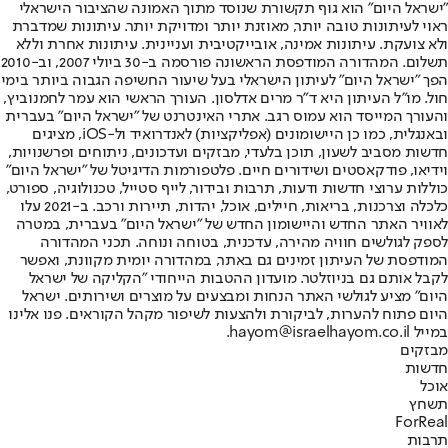
"ישראל היום" הוא גוף תקשורת שנוסד מתוך האמונה שהציבור הישראלי
ראוי לעיתונות טובה יותר, מאוזנת יותר ומדויקת יותר. עיתונות שמדברת
ולא צועקת. עיתונות אמינה, אובייקטיבית ועניינית. עיתונות אחרת וללא
תשלום. המהדורה המודפסת הראשונה פורסמה ב-30 ביולי 2007, וב-2010
הפך "ישראל היום" לעיתון הישראלי בעל שיעור החשיפה הגבוה ביותר בימי
חול. מו"ל העיתון היא ד"ר מרים אדלסון. העורך הראשי הוא עמר לחמנוביץ,
והעורך המייסד הוא עמוס רגב. אתרי האינטרנט של "ישראל היום" בעברית
ובאנגלית, כמו כן היישומונים (אפליקציות) לאנדרואיד ול-iOS, מציגים
חדשות מסביב לשעון, תוכן בלעדי, מבזקים ועדכונים, ניתוחים ופרשנויות,
וידיאו, פודקאסטים ושידורים חיים. פלטפורמות הדיגיטל של "ישראל היום"
כוללות ערוצי חדשות ודעות, תרבות ובידור, לייף סטייל, טכנולוגיה, ספורט,
כלכלה וצרכנות, בריאות, חיילים, אוכל, יהדות, תיירות ורכב. ב-2021 עלו
לאוויר האתר החדש והיישומון החדש של "ישראל היום" בעברית, במטרה
לספק לגולשים חוויה מהירה, עדכנית, בטוחה ונוחה. תכני המהדורה
המודפסת של העיתון זמינים גם באתר, במהדורה יומית מקוונת, ואפשר
לקבל אותם גם בניוזלטר. מועדון ההטבות הייחודי "הקליקה של ישראל
היום" מציע לגולשי האתר הנחות ומבצעים על מוצרים ושירותים. ישראל
היום פתוח להערות, לביקורת ולהצעות לשיפור מקהל הקוראים. פנו אלינו
במייל hayom@israelhayom.co.il.
מבזקים
חדשות
אוכל
תשחץ
ForReal
תרבות