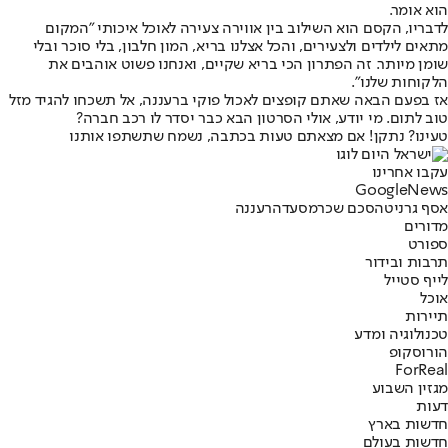
הוא אומר.
לדבריו, הקסם הוא השילוב בין אווירה צעירה לאוכל איכותי "המקום
מתאים לילדים ולצעירים, והכל אצלנו בריא, המון חלבון, בלי סוכר ובלי
שומן מיותר. זה הפתרון הכי בריא שקיים, ואנחנו פשוט אוהבים את
הלקוחות שלנו".
אז בפעם הבאה שאתם קופצים לאכול פוקי ברעננה, אל תשכחו להגיד מזל
טוב לתום. מי יודע, אולי הסרטון הבא כבר יסדר לו רכב חברה?
טעינו? נתקן! אם מצאתם טעות בכתבה, נשמח שתשתפו אותנו
עקבו אחרינו
G
o
o
g
l
e
News
אסף גרניט
הסכם שכר
מסעדה
רעננה
מדורים
ספורט
תרבות ובידור
לייף סטייל
אוכל
תיירות
טכנולוגיה ומדע
הורוסקופ
ForReal
מגזין השבוע
דעות
חדשות בארץ
חדשות בעולם