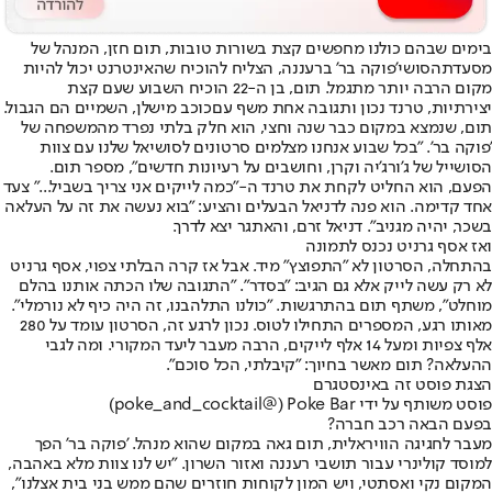
בימים שבהם כולנו מחפשים קצת בשורות טובות, תום חזן, המנהל של
מסעדת
הסושי
'פוקה בר' ברעננה, הצליח להוכיח שהאינטרנט יכול להיות
מקום הרבה יותר מתגמל. תום, בן ה-22 הוכיח השבוע שעם קצת
יצירתיות, טרנד נכון ותגובה אחת משף עם
כוכב מישלן
, השמיים הם הגבול.
תום, שנמצא במקום כבר שנה וחצי, הוא חלק בלתי נפרד מהמשפחה של
'פוקה בר'. "בכל שבוע אנחנו מצלמים סרטונים לסושיאל שלנו עם צוות
הסושייל של ג'ורג'יה וקרן, וחושבים על רעיונות חדשים", מספר תום.
הפעם, הוא החליט לקחת את טרנד ה-"כמה לייקים אני צריך בשביל..." צעד
אחד קדימה. הוא פנה לדניאל הבעלים והציע: "בוא נעשה את זה על העלאה
בשכר, יהיה מגניב". דניאל זרם, והאתגר יצא לדרך.
ואז אסף גרניט נכנס לתמונה
בהתחלה, הסרטון לא "התפוצץ" מיד. אבל אז קרה הבלתי צפוי, אסף גרניט
לא רק עשה לייק אלא גם הגיב: "בסדר". "התגובה שלו הכתה אותנו בהלם
מוחלט", משתף תום בהתרגשות. "כולנו התלהבנו, זה היה כיף לא נורמלי".
מאותו רגע, המספרים התחילו לטוס. נכון לרגע זה, הסרטון עומד על 280
אלף צפיות ומעל 14 אלף לייקים, הרבה מעבר ליעד המקורי. ומה לגבי
ההעלאה? תום מאשר בחיוך: "קיבלתי, הכל סוכם".
הצגת פוסט זה באינסטגרם
פוסט משותף על ידי ‏‎Poke Bar‎‏ (@‏‎poke_and_cocktail‎‏)
בפעם הבאה רכב חברה?
מעבר לחגיגה הוויראלית, תום גאה במקום שהוא מנהל. 'פוקה בר' הפך
למוסד קולינרי עבור תושבי רעננה ואזור השרון. "יש לנו צוות מלא באהבה,
המקום נקי ואסתטי, ויש המון לקוחות חוזרים שהם ממש בני בית אצלנו",