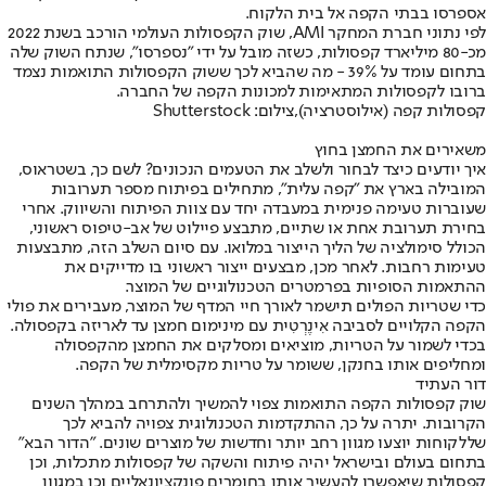
אספרסו בבתי הקפה אל בית הלקוח.
לפי נתוני חברת המחקר AMI, שוק הקפסולות העולמי הורכב בשנת 2022
מכ-80 מיליארד קפסולות, כשזה מובל על ידי "נספרסו", שנתח השוק שלה
בתחום עומד על 39% - מה שהביא לכך ששוק הקפסולות התואמות נצמד
ברובו לקפסולות המתאימות למכונות הקפה של החברה.
קפסולות קפה (אילוסטרציה),צילום: Shutterstock
משאירים את החמצן בחוץ
איך יודעים כיצד לבחור ולשלב את הטעמים הנכונים? לשם כך, בשטראוס,
המובילה בארץ את "קפה עלית", מתחילים בפיתוח מספר תערובות
שעוברות טעימה פנימית במעבדה יחד עם צוות הפיתוח והשיווק. אחרי
בחירת תערובת אחת או שתיים, מתבצע פיילוט של אב-טיפוס ראשוני,
הכולל סימולציה של הליך הייצור במלואו. עם סיום השלב הזה, מתבצעות
טעימות רחבות. לאחר מכן, מבצעים ייצור ראשוני בו מדייקים את
ההתאמות הסופיות בפרמטרים הטכנולוגיים של המוצר.
כדי שטריות הפולים תישמר לאורך חיי המדף של המוצר, מעבירים את פולי
הקפה הקלויים לסביבה אִינֶרְטִית עם מינימום חמצן עד לאריזה בקפסולה.
בכדי לשמור על הטריות, מוציאים ומסלקים את החמצן מהקפסולה
ומחליפים אותו בחנקן, ששומר על טריות מקסימלית של הקפה.
דור העתיד
שוק קפסולות הקפה התואמות צפוי להמשיך ולהתרחב במהלך השנים
הקרובות. יתרה על כך, ההתקדמות הטכנולוגית צפויה להביא לכך
שללקוחות יוצעו מגוון רחב יותר וחדשות של מוצרים שונים. "הדור הבא"
בתחום בעולם ובישראל יהיה פיתוח והשקה של קפסולות מתכלות, וכן
קפסולות שיאפשרו להעשיר אותן בחומרים פונקציונאליים וכן במגוון