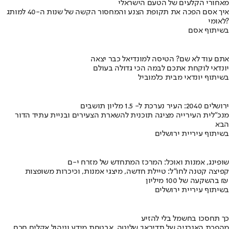
מאחורי הקלעים של הטעם הישראלי
איך אסם הפכה את תקופת הצנע והמחסור הקשה של שנות ה-40 למותג
לאומי?
בשיתוף אסם
אתם עוד לא שם? הטיסה למונדיאל כבר יצאה
יונדאי לוקחת אתכם לבמה הכי גדולה בעולם
בשיתוף יונדאי מבית כלמוביל
ירושלים 2040: העיר נערכת ל- 1.5 מליון תושבים
מנכ"לית העירייה מציגה תוכנית להשארת הצעירים ובניית עתיד הדור
הבא
בשיתוף עיריית ירושלים
שופינג, אמנות ואוכל: המרכז המתחדש של מזרח י-ם
קפיצה קטנה לחו"ל: טיילת חדשה, מיצגי אמנות, וכיכרות משופצות
בהשקעה של 100 מיליון ₪
בשיתוף עיריית ירושלים
כך תחסכו בחשמל בלי להזיע
מהפכת האנרגיה של תדיראן: שליטה, אבטחת מידע וניהול אקלים חכם