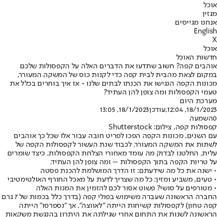
אוכל
מגזין
אנחנו מגייסים
English
X
אוכל
חדשות האוכל
אוהבים קפה? חשוב שתדעו את הדברים האלה על הקפסולות שלכם
במקום לצאת מהבית לבית קפה כדי לקנות כוס של המשקה המעורר,
מכונות הקפה הנגישו את הכנתו לבתים שלנו • אז איך בוחרים בכלל את
טעמי הקפסולות ומה צופן להן העתיד?
מערכת היום
18/1/2023, 12:04
,עודכן
18/1/2023, 13:05
0
השמעה
קפסולות קפה, צילום: Shutterstock
עם השנים, מכונות הקפה הפכו לפריט חובה עבור אלו שכל כך אוהבים
לשתות את המשקה המעורר. לכבוד שנת העשור לקפסולות הקפה של
עלית, החלטנו לבדוק מה עומד מאחורי הצלחת הקפסולות, כיצד שומרים
על טריות הקפה בתוך הקפסולות – ומה צופן להן העתיד.
• ישנה את כל מה שידעתם: זו הדרך המושלמת להכנת פסטה
• טעים, משביע ומזין: כל מה שצריך לדעת על מאכל החורף האולטימטיבי
• מטורפים על סושי? פשוט אסור לכם להזמין את המנות האלה
החברה הראשונה שעברה משימוש בפולי קפה (בדרך כלל בכמות של 7 גרם
קפה טחון) לקפסולות קשיחות הייתה "לאווצה", אך "נספרסו" הייתה
הראשונה לשנות את התחום אחרי שגילתה את היתרון בהנגשת משקאות