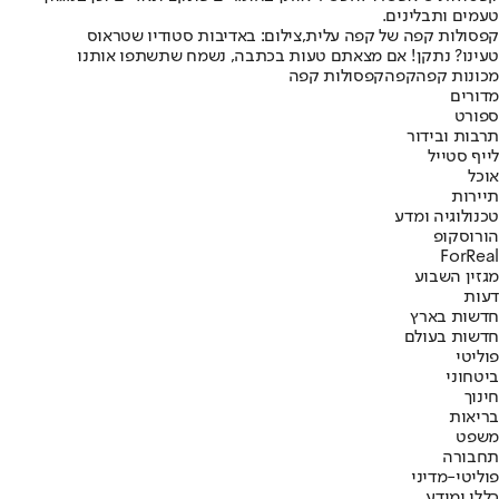
טעמים ותבלינים.
קפסולות קפה של קפה עלית,צילום: באדיבות סטודיו שטראוס
טעינו? נתקן! אם מצאתם טעות בכתבה, נשמח שתשתפו אותנו
מכונות קפה
קפה
קפסולות קפה
מדורים
ספורט
תרבות ובידור
לייף סטייל
אוכל
תיירות
טכנולוגיה ומדע
הורוסקופ
ForReal
מגזין השבוע
דעות
חדשות בארץ
חדשות בעולם
פוליטי
ביטחוני
חינוך
בריאות
משפט
תחבורה
פוליטי-מדיני
כללי ומידע