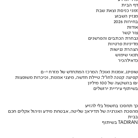
דף הבית
זמני כניסת וצאת שבת
מגזין השבוע
בחירות 2026
אודות
צור קשר
נבחרת הכתבים והפרשנים
מדיניות פרטיות
הצהרת נגישות
תנאי שימוש
כדאי
להכיר
שופינג, אמנות ואוכל: המרכז המתחדש של מזרח י-ם
קפיצה קטנה לחו"ל: טיילת חדשה, מיצגי אמנות, וכיכרות משופצות
בהשקעה של 100 מיליון ₪
בשיתוף עיריית ירושלים
כך תחסכו בחשמל בלי להזיע
מהפכת האנרגיה של תדיראן: שליטה, אבטחת מידע וניהול אקלים חכם
בבית
בשיתוף TADIRAN