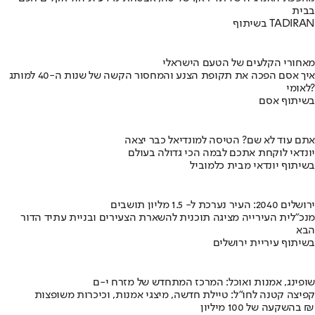
בבית
בשיתוף TADIRAN
מאחורי הקלעים של הטעם הישראלי
איך אסם הפכה את תקופת הצנע והמחסור הקשה של שנות ה-40 למותג
לאומי?
בשיתוף אסם
אתם עוד לא שם? הטיסה למונדיאל כבר יצאה
יונדאי לוקחת אתכם לבמה הכי גדולה בעולם
בשיתוף יונדאי מבית כלמוביל
ירושלים 2040: העיר נערכת ל- 1.5 מליון תושבים
מנכ"לית העירייה מציגה תוכנית להשארת הצעירים ובניית עתיד הדור
הבא
בשיתוף עיריית ירושלים
שופינג, אמנות ואוכל: המרכז המתחדש של מזרח י-ם
קפיצה קטנה לחו"ל: טיילת חדשה, מיצגי אמנות, וכיכרות משופצות
בהשקעה של 100 מיליון ₪