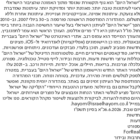
"ישראל היום" הוא גוף תקשורת שנוסד מתוך האמונה שהציבור הישראלי
ראוי לעיתונות טובה יותר, מאוזנת יותר ומדויקת יותר. עיתונות שמדברת
ולא צועקת. עיתונות אמינה, אובייקטיבית ועניינית. עיתונות אחרת וללא
תשלום. המהדורה המודפסת הראשונה פורסמה ב-30 ביולי 2007, וב-2010
הפך "ישראל היום" לעיתון הישראלי בעל שיעור החשיפה הגבוה ביותר בימי
חול. מו"ל העיתון היא ד"ר מרים אדלסון. העורך הראשי הוא עמר לחמנוביץ,
והעורך המייסד הוא עמוס רגב. אתרי האינטרנט של "ישראל היום" בעברית
ובאנגלית, כמו כן היישומונים (אפליקציות) לאנדרואיד ול-iOS, מציגים
חדשות מסביב לשעון, תוכן בלעדי, מבזקים ועדכונים, ניתוחים ופרשנויות,
וידיאו, פודקאסטים ושידורים חיים. פלטפורמות הדיגיטל של "ישראל היום"
כוללות ערוצי חדשות ודעות, תרבות ובידור, לייף סטייל, טכנולוגיה, ספורט,
כלכלה וצרכנות, בריאות, חיילים, אוכל, יהדות, תיירות ורכב. ב-2021 עלו
לאוויר האתר החדש והיישומון החדש של "ישראל היום" בעברית, במטרה
לספק לגולשים חוויה מהירה, עדכנית, בטוחה ונוחה. תכני המהדורה
המודפסת של העיתון זמינים גם באתר, במהדורה יומית מקוונת, ואפשר
לקבל אותם גם בניוזלטר. מועדון ההטבות הייחודי "הקליקה של ישראל
היום" מציע לגולשי האתר הנחות ומבצעים על מוצרים ושירותים. ישראל
היום פתוח להערות, לביקורת ולהצעות לשיפור מקהל הקוראים. פנו אלינו
במייל hayom@israelhayom.co.il.
יום שבת, 6.6.2026
כ"א בסיון תשפ"ו
חדשות
דעות
ספורט
ForReal
תרבות ובידור