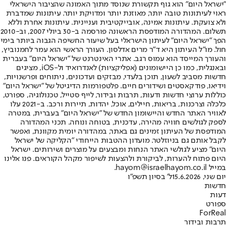
"ישראל היום" הוא גוף תקשורת שנוסד מתוך האמונה שהציבור הישראלי
ראוי לעיתונות טובה יותר, מאוזנת יותר ומדויקת יותר. עיתונות שמדברת
ולא צועקת. עיתונות אמינה, אובייקטיבית ועניינית. עיתונות אחרת וללא
תשלום. המהדורה המודפסת הראשונה פורסמה ב-30 ביולי 2007, וב-2010
הפך "ישראל היום" לעיתון הישראלי בעל שיעור החשיפה הגבוה ביותר בימי
חול. מו"ל העיתון היא ד"ר מרים אדלסון. העורך הראשי הוא עמר לחמנוביץ,
והעורך המייסד הוא עמוס רגב. אתרי האינטרנט של "ישראל היום" בעברית
ובאנגלית, כמו כן היישומונים (אפליקציות) לאנדרואיד ול-iOS, מציגים
חדשות מסביב לשעון, תוכן בלעדי, מבזקים ועדכונים, ניתוחים ופרשנויות,
וידיאו, פודקאסטים ושידורים חיים. פלטפורמות הדיגיטל של "ישראל היום"
כוללות ערוצי חדשות ודעות, תרבות ובידור, לייף סטייל, טכנולוגיה, ספורט,
כלכלה וצרכנות, בריאות, חיילים, אוכל, יהדות, תיירות ורכב. ב-2021 עלו
לאוויר האתר החדש והיישומון החדש של "ישראל היום" בעברית, במטרה
לספק לגולשים חוויה מהירה, עדכנית, בטוחה ונוחה. תכני המהדורה
המודפסת של העיתון זמינים גם באתר, במהדורה יומית מקוונת, ואפשר
לקבל אותם גם בניוזלטר. מועדון ההטבות הייחודי "הקליקה של ישראל
היום" מציע לגולשי האתר הנחות ומבצעים על מוצרים ושירותים. ישראל
היום פתוח להערות, לביקורת ולהצעות לשיפור מקהל הקוראים. פנו אלינו
במייל hayom@israelhayom.co.il.
יום שני, 15.6.2026
ל' בסיון תשפ"ו
חדשות
דעות
ספורט
ForReal
תרבות ובידור