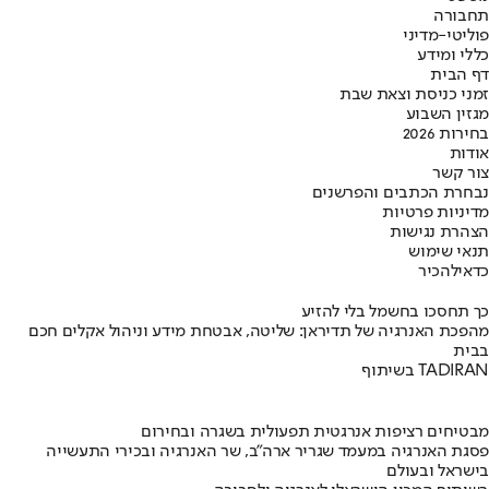
תחבורה
פוליטי-מדיני
כללי ומידע
דף הבית
זמני כניסת וצאת שבת
מגזין השבוע
בחירות 2026
אודות
צור קשר
נבחרת הכתבים והפרשנים
מדיניות פרטיות
הצהרת נגישות
תנאי שימוש
כדאי
להכיר
כך תחסכו בחשמל בלי להזיע
מהפכת האנרגיה של תדיראן: שליטה, אבטחת מידע וניהול אקלים חכם
בבית
בשיתוף TADIRAN
מבטיחים רציפות אנרגטית תפעולית בשגרה ובחירום
פסגת האנרגיה במעמד שגריר ארה"ב, שר האנרגיה ובכירי התעשייה
בישראל ובעולם