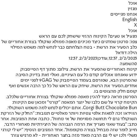
אוכל
מגזין
אנחנו מגייסים
English
X
אוכל
מגעיל או טעים? הקינוח ההזוי שישחק לכם עם הראש
צפו: סרטון שמדגים כיצד מכינים מאפה ממולא שוקולד בצורת אחוריים של
כלב הסעיר את הרשת • בטח הצלחתם כבר לנחש למה משמש המילוי
הילה דודאל
2/2/2023, 12:37
,עודכן
2/2/2023, 12:37
0
השמעה
קינוח האחוריים שהסעיר את הרשת, צילום: מתוך דף הפייסבוק
ידוע שאנחנו אוכלים קודם כל עם העיניים, ואולי זאת בדיוק הסיבה
שהסרטון הבא, שפורסם בעמוד הפייסבוק של 9GAG לפני ימים
אחדים,
הסעיר את הרשת
, שיחק עם הראש של כל כך הרבה אנשים ואף
קומם חלק מהצופים בו.
הסרטון מראה כיצד להכין מאפה ממולא שוקולד בצורת אחוריים של
כלב
.
הקינוח קרוי על שם כלבו של יוצר המאפה "קורגי" ומכאן שם הקינוח:
Corgi Butt Chocolate Bun. אתם יכולים לנחש למה משמש השוקולד.
הווידאו זכה למאות אלפי צפיות ויותר מאלפיים תגובות: "החלק של הזרקת
השוקולד גרם לי תחושה מסוימת של אי נוחות", כתבה אחת המגיבות. אחר
כתב: "בעוד שאני מעריך את הרמה הגבוהה של היצירתיות מאחורי הדבר,
חייב לומר שזה מבחיל בצורה מקוממת". אחד המגיבים הוסיף: "יש לי קורגי
משלי ולכן יש לי גם הרבה מאוד מזה בחצר האחורית - לא מרגיש צורך