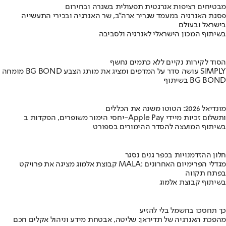
מבטיחים רציפות אנרגטית תפעולית בשגרה ובחירום
פסגת האנרגיה במעמד שגריר ארה"ב, שר האנרגיה ובכירי התעשייה
בישראל ובעולם
בשיתוף המכון הישראלי לאנרגיה ולסביבה
הסוד לקירות נקיים ללא כתמים נחשף
מומחה BG BOND עושה סדר על המדפים ומציג את מותג הצבע SIMPLY
בשיתוף BG BOND
מונדיאל 2026: הטוטו משנה את הכללים
יחסי הימור משופרים, הפקדות ב-Apple Pay ותשלום זכיות מיידי
בשיתוף המועצה להסדר ההימורים בספורט
חלון ההזדמנויות בכפר גנים נסגר
קבוצת אלמוג מציגה את פרויקט MALA: מגדלי הפרימיום האחרונים
בפתח תקווה
בשיתוף קבוצת אלמוג
כך תחסכו בחשמל בלי להזיע
מהפכת האנרגיה של תדיראן: שליטה, אבטחת מידע וניהול אקלים חכם