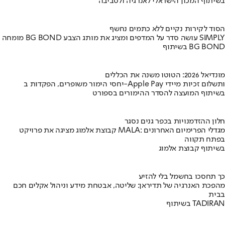
בשיתוף המכון הישראלי לאנרגיה ולסביבה
הסוד לקירות נקיים ללא כתמים נחשף
מומחה BG BOND עושה סדר על המדפים ומציג את מותג הצבע SIMPLY
בשיתוף BG BOND
מונדיאל 2026: הטוטו משנה את הכללים
יחסי הימור משופרים, הפקדות ב-Apple Pay ותשלום זכיות מיידי
בשיתוף המועצה להסדר ההימורים בספורט
חלון ההזדמנויות בכפר גנים נסגר
קבוצת אלמוג מציגה את פרויקט MALA: מגדלי הפרימיום האחרונים
בפתח תקווה
בשיתוף קבוצת אלמוג
כך תחסכו בחשמל בלי להזיע
מהפכת האנרגיה של תדיראן: שליטה, אבטחת מידע וניהול אקלים חכם
בבית
בשיתוף TADIRAN