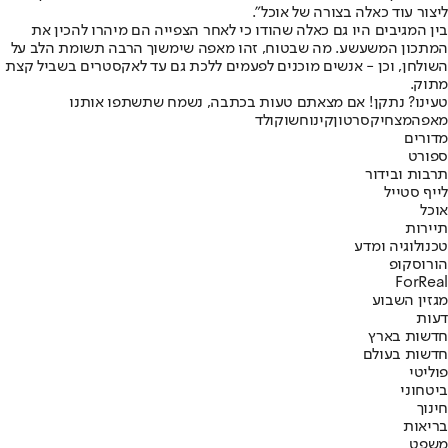
ליצור עוד כאלה בצורה של אוכל".
בין המגיבים היו גם כאלה שהודו כי לאחר הצפייה הם מיהרו להכין את
המתכון המשעשע. מה שבטוח, זהו מאפה שימשוך הרבה תשומת הלב על
השולחן, וכן - אנשים מוכנים לפעמים ללכת גם עד לאקסטרים בשביל קצת
מתוק.
טעינו? נתקן! אם מצאתם טעות בכתבה, נשמח שתשתפו אותנו
מאפה
מצחיק
סרטון
קינוח
שוקולד
מדורים
ספורט
תרבות ובידור
לייף סטייל
אוכל
תיירות
טכנולוגיה ומדע
הורוסקופ
ForReal
מגזין השבוע
דעות
חדשות בארץ
חדשות בעולם
פוליטי
ביטחוני
חינוך
בריאות
משפט