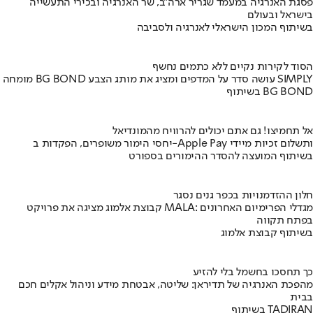
פסגת האנרגיה במעמד שגריר ארה"ב, שר האנרגיה ובכירי התעשייה
בישראל ובעולם
בשיתוף המכון הישראלי לאנרגיה ולסביבה
הסוד לקירות נקיים ללא כתמים נחשף
מומחה BG BOND עושה סדר על המדפים ומציג את מותג הצבע SIMPLY
בשיתוף BG BOND
אל תחמיצו! גם אתם יכולים להרוויח מהמונדיאל
יחסי הימור משופרים, הפקדות ב-Apple Pay ותשלום זכיות מיידי
בשיתוף המועצה להסדר ההימורים בספורט
חלון ההזדמנויות בכפר גנים נסגר
קבוצת אלמוג מציגה את פרויקט MALA: מגדלי הפרימיום האחרונים
בפתח תקווה
בשיתוף קבוצת אלמוג
כך תחסכו בחשמל בלי להזיע
מהפכת האנרגיה של תדיראן: שליטה, אבטחת מידע וניהול אקלים חכם
בבית
בשיתוף TADIRAN