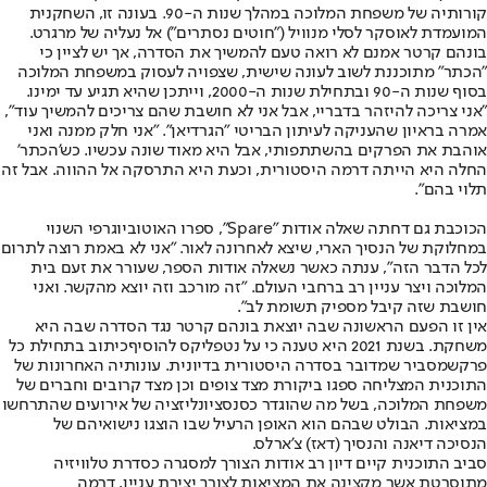
קורותיה של משפחת המלוכה במהלך שנות ה-90. בעונה זו, השחקנית
המועמדת לאוסקר לסלי מנוויל ("חוטים נסתרים") אל נעליה של מרגרט.
בונהם קרטר אמנם לא רואה טעם להמשיך את הסדרה, אך יש לציין כי
"הכתר" מתוכננת לשוב לעונה שישית, שצפויה לעסוק במשפחת המלוכה
בסוף שנות ה-90 ובתחילת שנות ה-2000, וייתכן שהיא תגיע עד ימינו.
"אני צריכה להיזהר בדבריי, אבל אני לא חושבת שהם צריכים להמשיך עוד",
אמרה בראיון שהעניקה לעיתון הבריטי "הגרדיאן". "אני חלק ממנה ואני
אוהבת את הפרקים בהשתתפותי, אבל היא מאוד שונה עכשיו. כש'הכתר'
החלה היא הייתה דרמה היסטורית, וכעת היא התרסקה אל ההווה. אבל זה
תלוי בהם".
הכוכבת גם דחתה שאלה אודות "Spare", ספרו האוטוביוגרפי השנוי
במחלוקת של הנסיך הארי, שיצא לאחרונה לאור. "אני לא באמת רוצה לתרום
לכל הדבר הזה", ענתה כאשר נשאלה אודות הספר, שעורר את זעם בית
המלוכה ויצר עניין רב ברחבי העולם. "זה מורכב וזה יוצא מהקשר. ואני
חושבת שזה קיבל מספיק תשומת לב".
אין זו הפעם הראשונה שבה יוצאת בונהם קרטר נגד הסדרה שבה היא
משחקת. בשנת 2021 היא טענה כי על נטפליקס להוסיף
כיתוב בתחילת כל
פרק
שמסביר שמדובר בסדרה היסטורית בדיונית. עונותיה האחרונות של
התוכנית המצליחה ספגו ביקורת מצד צופים וכן מצד קרובים וחברים של
משפחת המלוכה, בשל מה שהוגדר כסנסציונליזציה של אירועים שהתרחשו
במציאות. הבולט שבהם הוא האופן הרעיל שבו הוצגו נישואיהם של
הנסיכה דיאנה והנסיך (דאז) צ'ארלס.
סביב התוכנית קיים דיון רב אודות הצורך למסגרה כסדרת טלוויזיה
מתוסרטת אשר מקצינה את המציאות לצורך יצירת עניין, דרמה