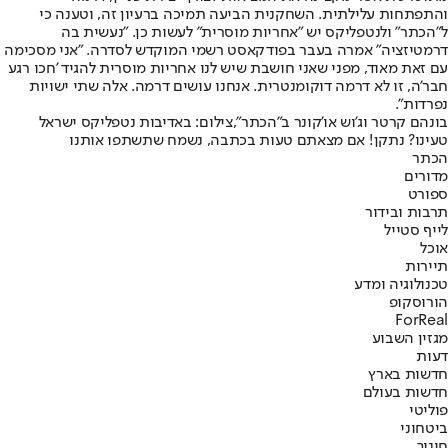
והתפתחות עלילתית. השחקנית הביעה תמיכה ברעיון זה, וטענה כי
ל"הכתר" ולנטפליקס יש "אחריות מוסרית" לעשות כן. "נעשית בה
דרמטיזציה" אמרה בעבר בפודקאסט רשמי המוקדש לסדרה. "אני מסכימה
עם זאת מאוד, מפני שאני חושבת שיש לנו אחריות מוסרית להגיד 'חכו רגע
חבר'ה, זו לא דרמה דוקומנטרית. אנחנו עושים דרמה. אלה שתי ישויות
נפרדות".
בונהם קרטר וג'וש או'קונר ב"הכתר",צילום: באדיבות נטפליקס ישראל
טעינו? נתקן! אם מצאתם טעות בכתבה, נשמח שתשתפו אותנו
הכתר
מדורים
ספורט
תרבות ובידור
לייף סטייל
אוכל
תיירות
טכנולוגיה ומדע
הורוסקופ
ForReal
מגזין השבוע
דעות
חדשות בארץ
חדשות בעולם
פוליטי
ביטחוני
חינוך