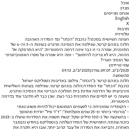
אוכל
מגזין
אנחנו מגייסים
English
X
תרבות
טלוויזיה
העונה השישית בסכנה? כוכבת "הכתר" נגד הסדרה האהובה
הלנה בונהם קרטר, שגילמה את הנסיכה מרגרט בעונות ה-3 וה-4 של
התוכנית, אמרה כי זו כבר אינה דרמה היסטורית: "היא התרסקה אל
ההווה, היא לא צריכה להימשך" • ומה היא אמרה על ספרו האוטוביוגרפי
של הנסיך הארי?
עמי פרידמן
2/2/2023, 09:07
,עודכן
2/2/2023, 09:12
0
השמעה
הלנה בונהם קרטר ב"הכתר", צילום: באדיבות נטפליקס ישראל
כוכבת "הכתר" נגד הסדרה:
הלנה בונהם קרטר, שגילמה בעונות השלישית
והרביעית של הדרמה אודות בית המלוכה הבריטי את הנסיכה מרגרט,
טוענה כי יש לסיים את התוכנית כבר כעת, שכן כבר לא מדובר עוד בדרמה
היסטורית.
• הקומדיה שמוכיחה כי לפעמים הטמטום יכול להיות פשוט גאוני
• "בורכתי ביותר מ-25 שנים מוצלחות": "ד"ר פיל" יורדת מהמסך
• בהשקעה של כ-100 מיליון שקל: קשת חשפה את הסדרות שיעלו ב-2023
כזכור,
עונתה החמישית של הסדרה
עלתה בנטפליקס בחודש נובמבר
האחרון, והביאה את הסדרה אל עבר קרוב יותר, שבו היא חקרה את