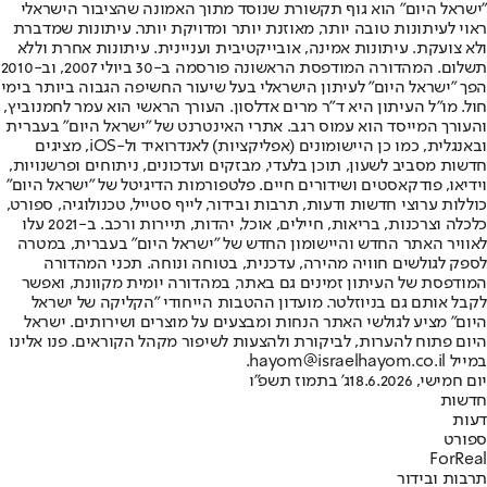
"ישראל היום" הוא גוף תקשורת שנוסד מתוך האמונה שהציבור הישראלי
ראוי לעיתונות טובה יותר, מאוזנת יותר ומדויקת יותר. עיתונות שמדברת
ולא צועקת. עיתונות אמינה, אובייקטיבית ועניינית. עיתונות אחרת וללא
תשלום. המהדורה המודפסת הראשונה פורסמה ב-30 ביולי 2007, וב-2010
הפך "ישראל היום" לעיתון הישראלי בעל שיעור החשיפה הגבוה ביותר בימי
חול. מו"ל העיתון היא ד"ר מרים אדלסון. העורך הראשי הוא עמר לחמנוביץ,
והעורך המייסד הוא עמוס רגב. אתרי האינטרנט של "ישראל היום" בעברית
ובאנגלית, כמו כן היישומונים (אפליקציות) לאנדרואיד ול-iOS, מציגים
חדשות מסביב לשעון, תוכן בלעדי, מבזקים ועדכונים, ניתוחים ופרשנויות,
וידיאו, פודקאסטים ושידורים חיים. פלטפורמות הדיגיטל של "ישראל היום"
כוללות ערוצי חדשות ודעות, תרבות ובידור, לייף סטייל, טכנולוגיה, ספורט,
כלכלה וצרכנות, בריאות, חיילים, אוכל, יהדות, תיירות ורכב. ב-2021 עלו
לאוויר האתר החדש והיישומון החדש של "ישראל היום" בעברית, במטרה
לספק לגולשים חוויה מהירה, עדכנית, בטוחה ונוחה. תכני המהדורה
המודפסת של העיתון זמינים גם באתר, במהדורה יומית מקוונת, ואפשר
לקבל אותם גם בניוזלטר. מועדון ההטבות הייחודי "הקליקה של ישראל
היום" מציע לגולשי האתר הנחות ומבצעים על מוצרים ושירותים. ישראל
היום פתוח להערות, לביקורת ולהצעות לשיפור מקהל הקוראים. פנו אלינו
במייל hayom@israelhayom.co.il.
יום חמישי, 18.6.2026
ג' בתמוז תשפ"ו
חדשות
דעות
ספורט
ForReal
תרבות ובידור