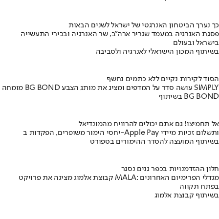
כך נערך הביטחון האנרגטי של ישראל לשנים הבאות
פסגת האנרגיה במעמד שגריר ארה"ב, שר האנרגיה ובכירי התעשייה
בישראל ובעולם
בשיתוף המכון הישראלי לאנרגיה ולסביבה
הסוד לקירות נקיים ללא כתמים נחשף
מומחה BG BOND עושה סדר על המדפים ומציג את מותג הצבע SIMPLY
בשיתוף BG BOND
אל תחמיצו! גם אתם יכולים להרוויח מהמונדיאל
יחסי הימור משופרים, הפקדות ב-Apple Pay ותשלום זכיות מיידי
בשיתוף המועצה להסדר ההימורים בספורט
חלון ההזדמנויות בכפר גנים נסגר
קבוצת אלמוג מציגה את פרויקט MALA: מגדלי הפרימיום האחרונים
בפתח תקווה
בשיתוף קבוצת אלמוג