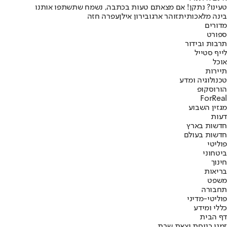
טעינו? נתקן! אם מצאתם טעות בכתבה, נשמח שתשתפו אותנו
בינה מלאכותית
זוהר ארגוב
ירון אילן
עפרה חזה
מדורים
ספורט
תרבות ובידור
לייף סטייל
אוכל
תיירות
טכנולוגיה ומדע
הורוסקופ
ForReal
מגזין השבוע
דעות
חדשות בארץ
חדשות בעולם
פוליטי
ביטחוני
חינוך
בריאות
משפט
תחבורה
פוליטי-מדיני
כללי ומידע
דף הבית
זמני כניסת וצאת שבת