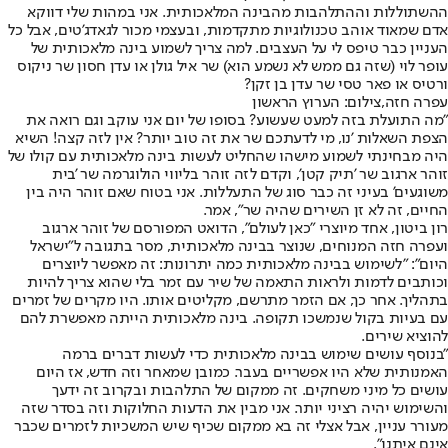
ההשתוללות וההתלהבות מהבינה המלאכותית. אני במהות שלי דווקא
אדם שמאוד אוהב טכנולוגיות מתקדמות, ובעצמי מכור לגאדג'טים, אבל כל
העניין כבר טיפס לי על העצבים. למה צריך לשמוע בינה מלאכותית של
עופר לוי (שזה גם ממש לא נשמע הוא) שר איל גולן או עדן חסון שר ניקוס
ורטיס או פאר טסי שר עדן בן זקן?
עפרה חזה,צילום: הערוץ הראשון
"מה התועלת בזה למעט שעשוע? בסופו של יום אני עוקב וגם רואה את
הצפת השאלות 'נו, מי לדעתכם שר את זה טוב יותר? אין לזה קצה! השיא
היה מבחינתי לשמוע מישהו שהחליט לעשות בינה מלאכותית עם קולו של
זוהר ארגוב שר 'תיק קטן', וקדם לזה זוהר בליווי הולוגרמה שר 'בית
משוגעים' בעיני זה כבר סוג של התעללות. אני בטוח שאם זוהר היה בין
החיים, זה לא זן השירים שהיה שר", אמר.
רון ביטון, אחד מיוצרי "כאן לעולם", הדואט המפורסם של זוהר ארגוב
ועפרה חזה המנוחים, שנוצר בבינה מלאכותית, מסר בתגובה ל"ישראל
היום": "לשימוש בבינה מלאכותית כמה יתרונות: זה מאפשר ליוצרים
וכותבים לדמות ולראות התאמה של שיר עם זמר בלי שהוא צריך להיות
בתהליך. אחר כך, אם הזמר מתרשם, מקליטים אותו. היו מקרים של זמרים
עם בעיות בקול שנמשכו תקופה. בינה מלאכותית הייתה מאפשרת להם
להוציא שירים.
"בנוסף עושים שימוש בבינה מלאכותית כדי לעשות דברים ברמה
האמנותית שלא היו אפשריים בעבר. כמובן שמאחר וזה חדש, אז היום
עושים כל מיני משחקים. זה ממקום של התלהבות ובקרוב זה ידעך
והשימוש יהיה רציני יותר. אני מבין את הדעות החלוקות וזה בסדר שזה
מעורר עניין, אבל אצלי זה בא ממקום שכיף שיש המשכיות לזמרים שכבר
אינם איתנו".