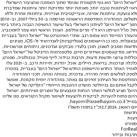
"ישראל היום" הוא גוף תקשורת שנוסד מתוך האמונה שהציבור הישראלי
ראוי לעיתונות טובה יותר, מאוזנת יותר ומדויקת יותר. עיתונות שמדברת
ולא צועקת. עיתונות אמינה, אובייקטיבית ועניינית. עיתונות אחרת וללא
תשלום. המהדורה המודפסת הראשונה פורסמה ב-30 ביולי 2007, וב-2010
הפך "ישראל היום" לעיתון הישראלי בעל שיעור החשיפה הגבוה ביותר בימי
חול. מו"ל העיתון היא ד"ר מרים אדלסון. העורך הראשי הוא עמר לחמנוביץ,
והעורך המייסד הוא עמוס רגב. אתרי האינטרנט של "ישראל היום" בעברית
ובאנגלית, כמו כן היישומונים (אפליקציות) לאנדרואיד ול-iOS, מציגים
חדשות מסביב לשעון, תוכן בלעדי, מבזקים ועדכונים, ניתוחים ופרשנויות,
וידיאו, פודקאסטים ושידורים חיים. פלטפורמות הדיגיטל של "ישראל היום"
כוללות ערוצי חדשות ודעות, תרבות ובידור, לייף סטייל, טכנולוגיה, ספורט,
כלכלה וצרכנות, בריאות, חיילים, אוכל, יהדות, תיירות ורכב. ב-2021 עלו
לאוויר האתר החדש והיישומון החדש של "ישראל היום" בעברית, במטרה
לספק לגולשים חוויה מהירה, עדכנית, בטוחה ונוחה. תכני המהדורה
המודפסת של העיתון זמינים גם באתר, במהדורה יומית מקוונת, ואפשר
לקבל אותם גם בניוזלטר. מועדון ההטבות הייחודי "הקליקה של ישראל
היום" מציע לגולשי האתר הנחות ומבצעים על מוצרים ושירותים. ישראל
היום פתוח להערות, לביקורת ולהצעות לשיפור מקהל הקוראים. פנו אלינו
במייל hayom@israelhayom.co.il.
יום ראשון, 12.7.2026
כ"ז בתמוז תשפ"ו
חדשות
דעות
ספורט
ForReal
תרבות ובידור