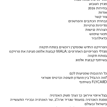
מגזין השבוע
בחירות 2026
אודות
צור קשר
נבחרת הכתבים והפרשנים
מדיניות פרטיות
הצהרת נגישות
תנאי שימוש
כדאי
להכיר
הפרויקט החדש שמסקרן רוכשים בפתח תקווה
קבוצת אלמוג מציגה את פרויקט MALA: מגדלי הפרימיום האחרונים
בפתח תקווה
בשיתוף קבוצת אלמוג
כל ההטבות שמגיעות לכם
מה ההבדל בין מועדון תעופה וכרטיס אשראי?
בשיתוף FLYCARD
בצל איומי איראן: כך נערך משק האנרגיה
פסגת האנרגיה במעמד שגריר ארה"ב, שר האנרגיה ובכירי התעשייה
בישראל ובעולם