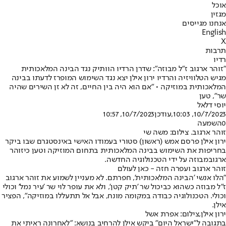
אוכל
מגזין
אנחנו מגייסים
English
X
תרבות
רדיו
"זוהר ארגוב ז"ל מבוזה": שדרן הרדיו הוותיק נגד הבינה המלאכותית
מגיש הטלוויזיה והרדיו ירון אילן יצא נגד השימוש המופרז לדעתו בבינה
המלאכותית במוזיקה • "אם הוא היה בין החיים, זה לא זן השירים שהיה
שר", טען
יוסי דלאל
10/7/2023, 10:03
,עודכן
10/7/2023, 10:57
0
השמעה
זוהר ארגוב. צילום: משה שי
ירון אילן פרסם אמש (ראשון) סטורי בעמודו האישי באינסטגרם שבו ביקר
בחריפות את השימוש בבינה המלאכותית בתחום המוזיקה וטען כי
זוהר
ארגוב
מבוזה על ידי הטכנולוגיה החדשה.
זוהר ארגוב ועפרה חזה - כאן לעולם
"הלו אנשי 'הבינה המלאכותית', חפרתם. לא מעניין לשמוע את זוהר ארגוב
ז"ל מבוזה כשהוא כביכול שר 'תיק קטן', ולא את עופר לוי שר 'עיר נמל' וכולי
וכולי. הטכנולוגיה כבודה במקומה מונח, אבל אל תתעללו במוזיקה", הפציר
אילן.
ירון אילן,צילום: אפרת אשל
בתגובה ל"ישראל היום" ביקש אילן להרחיב בנושא: "לאחרונה ראיתי את