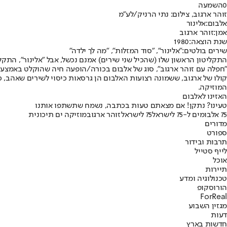
0
השמעה
זוהר ארגוב, צילום: נתי הרניק/לע"מ
אלבום:
אלינור
אמן:
זוהר ארגוב
שנת הוצאה:
1980
שירים בולטים:
"אלינור", "סוד המזלות", "מה לך ילדה"
התקליטון הראשון שלו (שהכיל שני שירים) אמנם נכשל, אבל "אלינור", התק
"חפלה עם זוהר ארגוב", סוג של אלבום בכורה/הופעה חיה שהוקלט באמצעים חו
קולו של ארגוב, ששמונה רצועות האלבום הן גרסאות כיסוי לשירים שאהב, כי
המוזיקה.
האזינו לאלבום
טעינו? נתקן! אם מצאתם טעות בכתבה, נשמח שתשתפו אותנו
75 אלבומים ל-75 לישראל
75 לישראל
זוהר ארגוב
מוזיקה ים תיכונית
מדורים
ספורט
תרבות ובידור
לייף סטייל
אוכל
תיירות
טכנולוגיה ומדע
הורוסקופ
ForReal
מגזין השבוע
דעות
חדשות בארץ