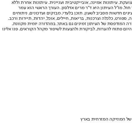
ועקת. עיתונות אמינה, אובייקטיבית ועניינית. עיתונות אחרת וללא
עור החשיפה הגבוה ביותר בימי חול. מו"ל העיתון היא ד"ר מרים אדלסון. העורך הראשי הוא עמר
 והעורך המייסד הוא עמוס רגב. אתרי האינטרנט של "ישראל היום" בעברית ובאנגלית, כמו כן היישומונים (אפליקציות) לאנדרואיד ול-iOS, מציגים חדשות מסביב לשעון, תוכן בלעדי, מבזקים ועדכונים, ניתוחים
, ספורט, כלכלה וצרכנות, בריאות, חיילים, אוכל, יהדות, תיירות ורכב.
דורה המודפסת של העיתון זמינים גם באתר, במהדורה יומית מקוונת,
היום פתוח להערות, לביקורת ולהצעות לשיפור מקהל הקוראים. פנו אלינו
 של המוזיקה המזרחית בארץ