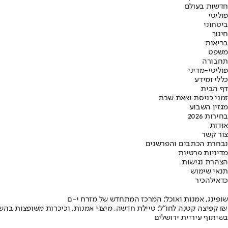
חדשות בעולם
פוליטי
ביטחוני
חינוך
בריאות
משפט
תחבורה
פוליטי-מדיני
כללי ומידע
דף הבית
זמני כניסת וצאת שבת
מגזין השבוע
בחירות 2026
אודות
צור קשר
נבחרת הכתבים והפרשנים
מדיניות פרטיות
הצהרת נגישות
תנאי שימוש
כדאי
להכיר
שופינג, אמנות ואוכל: המרכז המתחדש של מזרח י-ם
קפיצה קטנה לחו"ל: טיילת חדשה, מיצגי אמנות, וכיכרות משופצות בהשקעה של 100 מיליון ₪
בשיתוף עיריית ירושלים