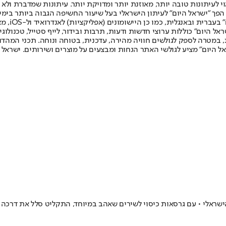
לעיתונות טובה יותר, מאוזנת יותר ומדויקת יותר. עיתונות שמדברת ולא צ
שלום. המהדורה המודפסת הראשונה פורסמה ב-30 ביולי 2007, וב-2010 הפך "ישראל היום" לעיתון הישראלי בעל שי
לחמנוביץ,
ל היום" כוללות ערוצי חדשות ודעות, תרבות ובידור, לייף סטייל, טכנולוגיה
ברית, במטרה לספק לגולשים חוויה מהירה, עדכנית, בטוחה ונוחה. תכני המה
ל היום" מציע לגולשי האתר הנחות ומבצעים על מוצרים ושירותים. ישראל 
ישראלי • עם גרסאות כיסוי לשירים שאהב במיוחד, התקליט סלל את דרכה