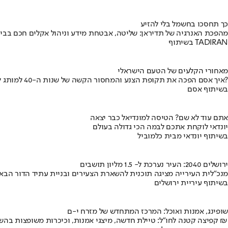
כך תחסכו בחשמל בלי להזיע
מהפכת האנרגיה של תדיראן: שליטה, אבטחת מידע וניהול אקלים חכם בבי
בשיתוף TADIRAN
מאחורי הקלעים של הטעם הישראלי
איך אסם הפכה את תקופת הצנע והמחסור הקשה של שנות ה-40 למותג לאומי?
בשיתוף אסם
אתם עוד לא שם? הטיסה למונדיאל כבר יצאה
יונדאי לוקחת אתכם לבמה הכי גדולה בעולם
בשיתוף יונדאי מבית כלמוביל
ירושלים 2040: העיר נערכת ל- 1.5 מליון תושבים
מנכ"לית העירייה מציגה תוכנית להשארת הצעירים ובניית עתיד הדור הבא
בשיתוף עיריית ירושלים
שופינג, אמנות ואוכל: המרכז המתחדש של מזרח י-ם
קפיצה קטנה לחו"ל: טיילת חדשה, מיצגי אמנות, וכיכרות משופצות בהשקעה של 100 מיליון ₪