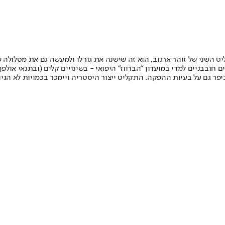
ליט השני של זוהר ארגוב, הוא זה שישנה את גורלו ולמעשה גם את מסלולה 
בבניים למדי במועדון "הברווז" היפואי - בשינויים קלים (ובתנאי אולפן, 
פר גם על בעיות ההפקה. התקליט ייצור היסטריה ויימכר בכמויות לא הגיונ