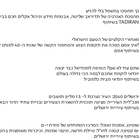
כך תחסכו בחשמל בלי להזיע
מהפכת האנרגיה של תדיראן: שליטה, אבטחת מידע וניהול אקלים חכם בבי
בשיתוף TADIRAN
מאחורי הקלעים של הטעם הישראלי
איך אסם הפכה את תקופת הצנע והמחסור הקשה של שנות ה-40 למותג לאומי?
בשיתוף אסם
אתם עוד לא שם? הטיסה למונדיאל כבר יצאה
יונדאי לוקחת אתכם לבמה הכי גדולה בעולם
בשיתוף יונדאי מבית כלמוביל
ירושלים 2040: העיר נערכת ל- 1.5 מליון תושבים
מנכ"לית העירייה מציגה תוכנית להשארת הצעירים ובניית עתיד הדור הבא
בשיתוף עיריית ירושלים
שופינג, אמנות ואוכל: המרכז המתחדש של מזרח י-ם
קפיצה קטנה לחו"ל: טיילת חדשה, מיצגי אמנות, וכיכרות משופצות בהשקעה של 100 מיליון ₪
בשיתוף עיריית ירושלים