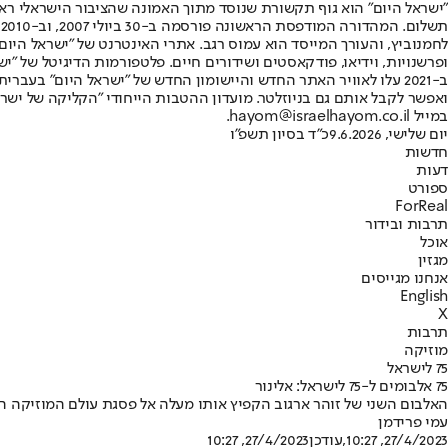
"ישראל היום" הוא גוף תקשורת שנוסד מתוך האמונה שהציבור הישראלי ראוי 
ת
ופרשנויות, וידיאו, פודקאסטים ושידורים חיים. פלטפורמות הדיגיטל של "ישרא
ב-2021 עלו לאוויר האתר החדש והיישומון החדש של "ישראל היום" בע
ואפשר לקבל אותם גם בניוזלטר. מועדון ההטבות הייחודי "הקליקה של ישרא
במייל hayom@israelhayom.co.il.
יום שלישי, 9.6.2026
כ"ד בסיון תשפ"ו
חדשות
דעות
ספורט
ForReal
תרבות ובידור
אוכל
מגזין
אנחנו מגייסים
English
X
תרבות
מוזיקה
75 לישראל
75 אלבומים ל-75 לישראל: אלינור
האלבום השני של זוהר ארגוב הקפיץ אותו מעלה אל פסגת עולם המוזיקה ה
עמי פרידמן
27/4/2023, 10:27
,עודכן
27/4/2023, 10:27