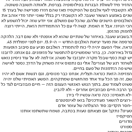
החזיר מיד לשאלת הבגרות בפילוסופיה בצרפת, ולאותה תשובה פשוטה.
לא הקשבתי לאף אלבום של הפיקסיז מאז שהם חזרו מפרישה של בערך 15
שנים באמצע העשור שעבר. לא הקשבתי רק בגלל שאני יותר מדי אוהב את
האלבומים הישנים שלהם, שהכל שם מושלם. אני יודע שזה יכול להשמע לא
הכי הגיוני, אבל זו האמת. קשה לי עם כל ההתמודדות הזאת, הייתי רוצה
לחמוק מהזמן.
ד.
ב
שבוע שעבר, באיחור של שנתיים שהוא לא אופנתי ולא שום דבר, הלהקה
פרסמה את מועד יציאת האלבום החדש – ה-13.9. יום לפני יומולדת 45.
נראה, אולי הפעם יהיה לי כוח להתמודד. האלבום מגיע עם סיבוב הופעות
גדול באירופה. כן, ברור שממשיכים להתפשר על מזומנים. גם אנחנו. לרובנו
יש קצת כסף שבכל מקרה יתבזבז על משהו, אז למה לא על עוד ניסיון נואש
לשחזר רגע של נעורים? אולי גם נתפוס איזה משחק על הדרך, נספר לאישה
שיש פה הזדמנות של פעם בחיים.
המזימה הזאת כנראה תצליח, אנחנו כבר מנוסים, וגם רגשות אשם לא יהיו
שם, זה סך הכל עוד אחד מהחושים שמתקהים. הפשע האמיתי שלנו יהיה
פשוט לעמוד שם, בתוך הגוש האנושי העצום הזה – חיים מבוזבזים לצד כל
כך הרבה חיים מבוזבזים אחרים - ולא להבין.
•
לא תאמינו: ככה נראה עכשיו לי בירן
•
רוצים להשאר מעודכנים? בואו לאינסטגרם
•
חסר תקדים: סוד ההצלחה של עומר אדם
טעינו? נתקן! אם מצאתם טעות בכתבה, נשמח שתשתפו אותנו
הפיקסיז
מדורים
ספורט