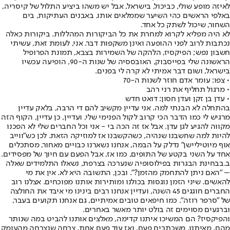
לאיזה מופע שולי, כביכול, בישראל, אבל יש משהו ביציע התלול של קיסריה,
באלפי הראשים כהי השיער שממלאים אותו, באבנים העתיקות, בים
השחור, שיכול לשתק כל אחד.
לא היה מפליא לקרוא למחרת את כל הביקורות המהללות. ביקורות כאלה
נכתבות לרוב לפני ההופעה ואינן משקפות דבר. אני, לעומת זאת, עשיתי
חשבון נפש; הפיקסיז, הלהקה של השמירות בצבא, תמונת הפרופיל
הראשונה שלי בפייסבוק, האובססיה של שנות ה-90, הופיעה עכשיו
בישראל, ושום דבר אמיתי לא קרה לי בפנים.
• צפו: עומר אדם חוזר לשנות ה-70
• מרגול תחליף את רני רהב
• עדן בן זקן ועדן חסון: דואט חדש
בהתחלה לא הבנתי למה. אני עדיין מקשיב להם די הרבה, בלאק עדיין
מרגיש לי כמו הדבר הכי קרוב לקול הפנימי שלי, ועדיין, כן עדיין, הקוף הזה
מקווה להגיע לגן עדן. אבל אז זה הכה בי - אני וכל החברים שלי לא הפכנו
להיות למה שחשבנו שנהיה, כשהקשבנו אז למוזיקה הזאת. לכן כש"ווייב
אוף מיוטיליישן" נדלק על הבמה, אנחנו נשארנו כבויים מאחור, מסתכלים
אחד על השני בקטע של התופים, כמו אז, אבל הפעם עם חיוך של מפסידים.
ב.בבחינת הבגרות בפילוסופיה שנערכה בצרפת, נשאלו התלמידים שאלה
– "האם ניתן להתחמק מהזמן?". ובכן, התשובה היא לא. אין את מי
להאשים. שיני הזמן נוגסות בכולנו ומותירות אותנו מפוכחים. אצלנו רוב
החברים חוגגים 45 השנה, ועדיין אנחנו רבים בינינו מי איבד את החולצה
של "סרפר רוזה". כמו חיפאים טובים אמיתיים, גם אנחנו תקועים בעבר,
וברגעים מסוימים זה בולט יותר מאשר באחרים.
והפיקסיז? הם המשיכו איתנו קדימה, מאלצים אותנו להביט במה שנותר
מהם, מאיתנו. משכתבים פעם, ואז עוד פעם אחת, צרחה שנצרחה מהעומק