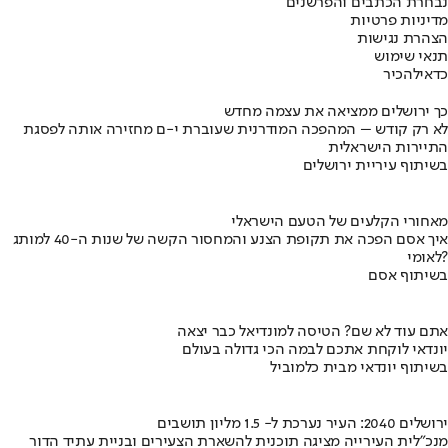
נבחרת הכתבים והפרשנים
מדיניות פרטיות
הצהרת נגישות
תנאי שימוש
כדאי
להכיר
כך ירושלים ממציאה את עצמה מחדש
לא רק קודש – המהפכה המודרנית שעוברת י-ם מחזירה אותה לפסגת
התיירות הישראלית
בשיתוף עיריית ירושלים
מאחורי הקלעים של הטעם הישראלי
איך אסם הפכה את תקופת הצנע והמחסור הקשה של שנות ה-40 למותג
לאומי?
בשיתוף אסם
אתם עוד לא שם? הטיסה למונדיאל כבר יצאה
יונדאי לוקחת אתכם לבמה הכי גדולה בעולם
בשיתוף יונדאי מבית כלמוביל
ירושלים 2040: העיר נערכת ל- 1.5 מליון תושבים
מנכ"לית העירייה מציגה תוכנית להשארת הצעירים ובניית עתיד הדור