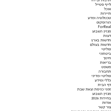
תרבות ובידור
לייף סטייל
אוכל
תיירות
טכנולוגיה ומדע
הורוסקופ
ForReal
מגזין השבוע
דעות
חדשות בארץ
חדשות בעולם
פוליטי
ביטחוני
חינוך
בריאות
משפט
תחבורה
פוליטי-מדיני
כללי ומידע
דף הבית
זמני כניסת וצאת שבת
מגזין השבוע
בחירות 2026
אודות
צור קשר