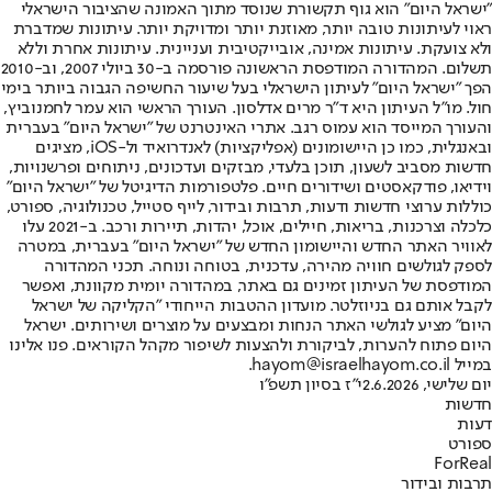
"ישראל היום" הוא גוף תקשורת שנוסד מתוך האמונה שהציבור הישראלי
ראוי לעיתונות טובה יותר, מאוזנת יותר ומדויקת יותר. עיתונות שמדברת
ולא צועקת. עיתונות אמינה, אובייקטיבית ועניינית. עיתונות אחרת וללא
תשלום. המהדורה המודפסת הראשונה פורסמה ב-30 ביולי 2007, וב-2010
הפך "ישראל היום" לעיתון הישראלי בעל שיעור החשיפה הגבוה ביותר בימי
חול. מו"ל העיתון היא ד"ר מרים אדלסון. העורך הראשי הוא עמר לחמנוביץ,
והעורך המייסד הוא עמוס רגב. אתרי האינטרנט של "ישראל היום" בעברית
ובאנגלית, כמו כן היישומונים (אפליקציות) לאנדרואיד ול-iOS, מציגים
חדשות מסביב לשעון, תוכן בלעדי, מבזקים ועדכונים, ניתוחים ופרשנויות,
וידיאו, פודקאסטים ושידורים חיים. פלטפורמות הדיגיטל של "ישראל היום"
כוללות ערוצי חדשות ודעות, תרבות ובידור, לייף סטייל, טכנולוגיה, ספורט,
כלכלה וצרכנות, בריאות, חיילים, אוכל, יהדות, תיירות ורכב. ב-2021 עלו
לאוויר האתר החדש והיישומון החדש של "ישראל היום" בעברית, במטרה
לספק לגולשים חוויה מהירה, עדכנית, בטוחה ונוחה. תכני המהדורה
המודפסת של העיתון זמינים גם באתר, במהדורה יומית מקוונת, ואפשר
לקבל אותם גם בניוזלטר. מועדון ההטבות הייחודי "הקליקה של ישראל
היום" מציע לגולשי האתר הנחות ומבצעים על מוצרים ושירותים. ישראל
היום פתוח להערות, לביקורת ולהצעות לשיפור מקהל הקוראים. פנו אלינו
במייל hayom@israelhayom.co.il.
יום שלישי, 2.6.2026
י"ז בסיון תשפ"ו
חדשות
דעות
ספורט
ForReal
תרבות ובידור