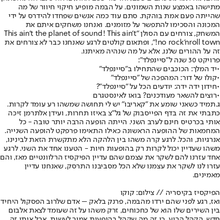
מתישהו באמצע שנות השמונים. על הבמה מופיע חיקוי חיוור של מה
שהייתה פעם אמת בוהקת. סתם עוד כמה אנשים שפחדו להידרס על ידי
המכונה והסכימו להתפשר על מזומנים. ואנחנו משחקים איתם את
המשחק, צורחים עם הסולן "This ain't the planet of sound! This ain't
no rock'nroll town!", ופתאום קולטים לרגע שאנחנו כבר לא צורחים את
זה על ההורים שלנו, אלא על מה שנהיה מאיתנו.
פרויקט 30 שנה ל"סיינפלד":
•
יד המלך: הכוכבים שהתחילו ב"סיינפלד"
•
קולו של דור: המהפכה של "סיינפלד"
•
חידון ידה ידה: יודעים הכל על "סיינפלד"?
•
רוצים להשאר מעודכנים? בואו לאינסטגרם
ג.תמיד כשאני שומע את "קאריבו" יש לי תחושה שמשהו רע עומד לקרות.
כתבתי את זה בדף הפייסבוק של גל"צ באיזו תחרות, ועידן אלתרמן זיכה
אותי בכרטיס חינם לערב השני. הייתה הופעה הרבה יותר טובה - כל
המחמאות של ההופעה הראשונה כאילו התאימו פרפקט להופעה השנייה.
אנרגיות, והכל. לרגע קרה משהו בין הלהקה הלא מתקשרת הזאת לבינינו,
משהו שעדיין יכול לקרות רק בהופעות חיות - הטענו אחד את השני. לרגע
אחד עזרנו להם לשקר את עצמם שהם עדיין הפיקסיז הרלוונטיים מאז, והם
עזרו לנו לשקר את עצמנו שלא הכל מסביבנו התרסק, שאנחנו עדיין
מאמינים.
הפיקסיז בקיסריה // צילום: קוקו
ואז, רגע לפני שהם ירדו מהבמה, פרנק בלאק – אדם שלרוב הפסקול היחיד
בין השירים שלו הוא של כחכוחים, זרק משהו על זה שעומד לצאת אלבום
חדש. הקהל הריע, כי זה מה שקהל בהופעות אמור לעשות, אבל אותי זה