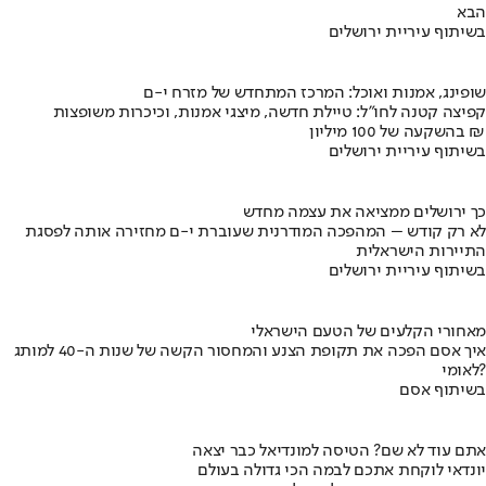
הבא
בשיתוף עיריית ירושלים
שופינג, אמנות ואוכל: המרכז המתחדש של מזרח י-ם
קפיצה קטנה לחו"ל: טיילת חדשה, מיצגי אמנות, וכיכרות משופצות
בהשקעה של 100 מיליון ₪
בשיתוף עיריית ירושלים
כך ירושלים ממציאה את עצמה מחדש
לא רק קודש – המהפכה המודרנית שעוברת י-ם מחזירה אותה לפסגת
התיירות הישראלית
בשיתוף עיריית ירושלים
מאחורי הקלעים של הטעם הישראלי
איך אסם הפכה את תקופת הצנע והמחסור הקשה של שנות ה-40 למותג
לאומי?
בשיתוף אסם
אתם עוד לא שם? הטיסה למונדיאל כבר יצאה
יונדאי לוקחת אתכם לבמה הכי גדולה בעולם