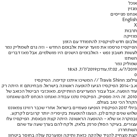
אוכל
מגזין
אנחנו מגייסים
English
X
תרבות
מוזיקה
אלבום חדש לפיקסיז: להתמודד עם הזמן
הפיקסיז פרסמו את מועד יציאת אלבומם החדש - וזה גרם לשמוליק נמר
לעשות חשבון נפש • האלבומים הישנים היו מושלמים, אבל מאז דברים
השתנו
שמוליק נמר
4/7/2019, 17:02
,עודכן
7/7/2019, 18:43
0
צילום: Travis Shinn // המשיכו איתנו קדימה. הפיקסיז
א.ב-2014 הפיקסיז הגיעו להופעה ראשונה בישראל. מבחינתם זו היתה רק
עוד הופעה, אבל עבור המעריצים הוותיקים, מאוכזבי הביטול הכואב של
2010, זה היה מספיק. הפיקסיז נתנו עבודה ואנחנו הוכחנו להם שאנחנו
הקהל הכי טוב בעולם.
ביולי 2017 הפיקסיז הופיעו פעמיים בישראל. אחרי שכבר רווינו צמאוננו
שלוש שנים קודם לכן, הגענו להופעות בקיסריה יותר קרובים לקרקע,
ובמקרה או שלא - ההופעה הראשונה היתה קצת מבאסת. הפיקסיז עלו
עצורים, בעיקר הסולן פרנק בלאק, ולקח להם בערך שעה עד שהם
השתחררו.
קצת מצחיק להגיד שלהקה כזאת ותיקה ומוערכת עולה בחוסר ביטחון