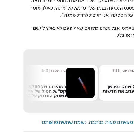
כי הוא אכן דן בסוגייה עם "מומחי הטיטאניק" שלו. "אם אתה נוסע בזמן שרוצה 
לחוות את השקיעה, אבל פטנט הנסיעה בזמן שלך מתקלקל ואתה, כאילו, אומר 
על הספינה, אני חייבת לרדת ממנה'".
תודה על הטיפ השימושי, ג'יימס, אבל אנחנו מקווים שאף פעם לא נאלץ ליישם 
 או בלי.
ת היום
|
8:54
שחר שפירו
|
8:48
אחרי 24 שנה: הפרשן
במהירות של 8,700
עוזב את חדשות
קמ"ש: הטיל של אילון
מאסק התרסק על הירח
ם מצאתם טעות בכתבה, נשמח שתשתפו אותנו