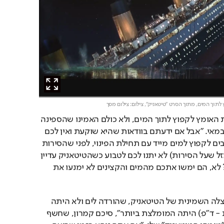
 לתוך המים, מתוך הסרט "טיטאניק",
צילום: צילום מסך
"לרוב האנשים לא יהיה את האומץ לקפוץ לתוך המים, ולא כולם האמינו שהספינה 
באמת שוקעת", הסביר הבמאי. "אבל אם ידעתם בוודאות שהיא שוקעת ואין לכם 
מקום על סירת הצלה, חייבים לקפוץ למים מייד עם תחילת הפינוי, לפני שהסירות 
התרחקו. הרי הם (ברי המזל שעל הסירות) לא יתנו לכם לטבוע כשהטיטאניק עדיין 
שם וכולם מסתכלים, נכון? לא, הם ימשו אתכם מהמים והקצינים לא ימנעו את 
"סירה מספר 4 (סירת ההצלה השמינית של הטיטאניק, שהורדה לים ולא היתה 
מלאה בנוסעים בשל טעות - ד"פ) היתה המומלצת ביותר", סיכם קמרון, שחשף 