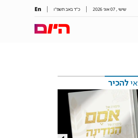
En
שישי ,
07
אוג׳
2026
כ"ד באב תשפ"ו
אי
להכיר