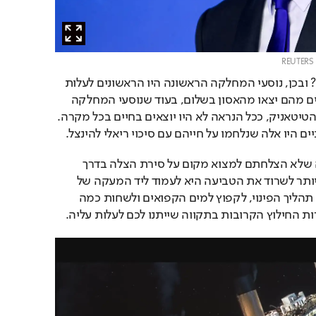
R
למה דווקא מחלקה שנייה? ובכן, נוסעי המחלקה הראשונה היו הראשונים לעלות 
על סירות ההצלה כך שרבים מהם יצאו מהאסון בשלום, בעוד שנוסעי המחלקה 
השלישית, שלנו במעמקי הטיטאניק, ככל הנראה לא היו יוצאים בחיים בכל מקרה. 
ים היו אלה שנלחמו על חייהם עם סיכוי ריאלי להינצל.
לדעתו של קמרון, ובהנחה שלא הצלחתם למצוא מקום על סירת הצלה בדרך 
הרגילה, הדרך הריאלית ביותר לשרוד את הטביעה היא לעמוד ליד המעקה של 
הספינה, להמתין לתחילת תהליך הפינוי, לקפוץ למים הקפואים ולשחות כמה 
 החילוץ הקרובות בתקווה שייתנו לכם לעלות עליה.