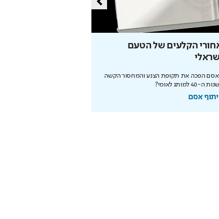
חורי הקלעים של הטעם
כך ירושלים ממציאה 
שראלי
מחדש
 אסם הפכה את תקופת הצנע והמחסור הקשה
לא רק קודש – המהפכה המודרני
ה-40 למותג לאומי?
מחזירה אותה לפסגת התיירות ה
תוף אסם
בשיתוף עיריית ירושלים