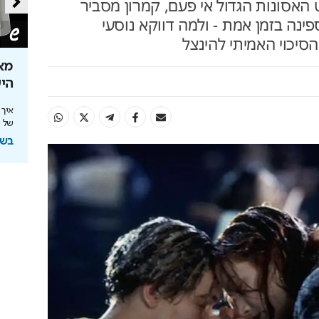
ט האסונות הגדול אי פעם, קמרון מסביר
ינה בזמן אמת - ולמה דווקא נוסעי
סיכוי האמיתי להינצל
ירושלים 2040: העיר נערכת ל- 1.5
אתם עוד לא שם? הטיסה
מא
למונדיאל כבר יצאה
הי
להשארת
יונדאי לוקחת אתכם לבמה הכי גדולה בעולם
איך
של שנות 
בשיתוף יונדאי מבית כלמוביל
בשי