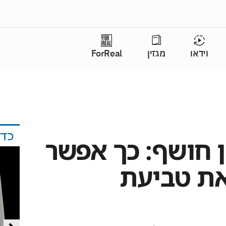
וידאו
מגזין
ForReal
כד
ן חושף: כך אפשר
את טביעת