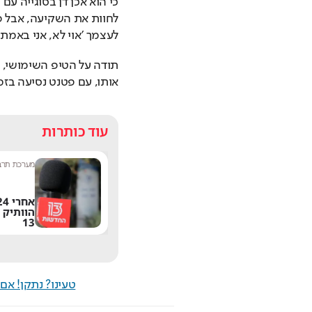
לעצמך 'אוי לא, אני באמת 
אותו, עם פטנט נסיעה בזמן
עוד כותרות
שחר שפירו
|
9:17
מערכת תרבו
משתדרגת? אחד
הפיצ'רים הכי מציקים
הוותיק 
בוואטסאפ הגיע לישראל
13
טעינו? נתקן! א