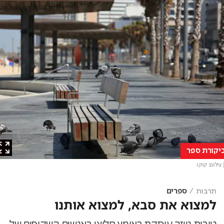
ורת ספר
ום: קוקו
תרבות
ספרים
למצוא את סבא, למצוא אותנו
טובית נייזר עוסקת באומץ חלוצי באנשים השקופים של