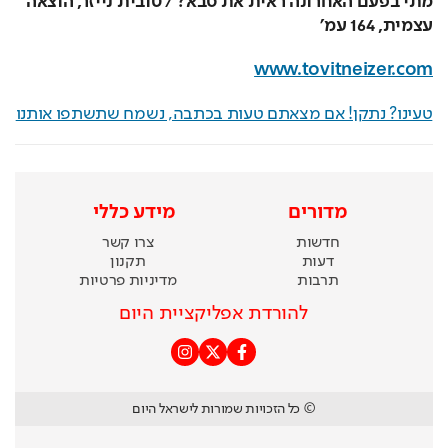
מתי בפעם האחרונה ראית את סבא? / טובית נייזר, הוצאה 
עצמית, 164 עמ'
www.tovitneizer.com
טעינו? נתקן! אם מצאתם טעות בכתבה, נשמח שתשתפו אותנו
מדורים
מידע כללי
חדשות
צרו קשר
דעות
תקנון
תרבות
מדיניות פרטיות
להורדת אפליקציית היום
© כל הזכויות שמורות לישראל היום