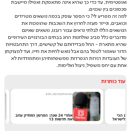
ואופטימית, עד כדי כך שהיא אינה מתאפקת ואפילו מיישבת 
סכסוכים בין שכנים. 
למה זה מפריע לי? כי הספר עוסק בכמה נושאים מטרידים 
וכואבים, ונייזר מעזה לחרוץ את השכבות שהופכות את 
הנושאים הללו לבלתי נראים עבור רובנו, נושאים שאינם 
מדוברים כלל סביב שולחנות החג בבתים הבורגניים העירוניים 
שהיא מתארת - החל מבדידותם של קשישים, דרך התחבטויות 
הדור שאמור לטפל בהם אבל נואש לחיות את חייו, ועד למצוקתן 
של העובדות הזרות הנפרדות ממשפחותיהן ומתמודדות לא 
אחת עם יחס משפיל, ניצול ואלימות.
עוד כותרות
מערכת תרבות היום
|
8:54
שחר 
אחרי 24 שנה: הפרשן הוותיק עוזב
את חדשות 13
של 