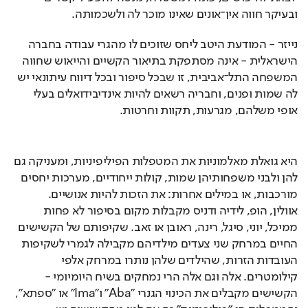
ובעיקר חווה אין־אונים שאינו מוכר לה ולשכמותה.
נייזר - המודעת היטב ליחס שזוכים לו מהגרי עבודה בחברה 
הישראלית - אינה מסתפקת בתיאור הקשיים והייאוש שחווה 
המשפחה התל־אביבית, זו שבכל סיפור ובכל דיווח עיתונאי יש 
לה שמות ופנים, וחבריה רשאים להיות אינדיבידואלים בעלי 
אופי משלהם, מגרעות, תקוות וחרטות.
היא גואלת מאלמוניות את המטפלות הפיליפיניות, ומעניקה גם 
להן ולבני משפחותיהן שמות, קולות ייחודיים, מערכות יחסים 
מורכבות, או במילים אחרות: את הזכות להיות אנושיים. 
אוולין, הופ, לידיה ודניס מקבלות מקום בסיפור לא פחות 
ממיכל, יוני, סיגל, רינה, ראובן או זאב. שקיפותם של הקשישים 
החיים במרחק שני צעדים מילדיהם מקבילה לגמרי לשקיפות 
העובדות הזרות, שהילדים שלהן נותרו במרחק אלפי 
קילומטרים. אלה וגם אלה הרי נמחקים בשיח היומיומי - 
הקשישים מקבלים את הכינוי הגנרי ״Aba״ ו״Ima״ או ״ספתא״, 