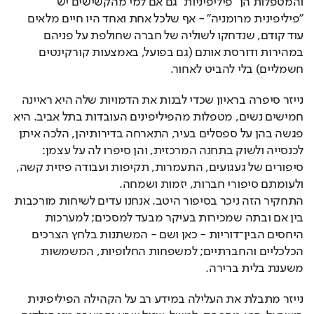
והמטפלות הן ״פיליפיניות״ גם אם למי מהקשישים יש 
״פיליפינית מרומניה״ - אף שלכל אחת ואחד היו חיים מלאים 
עוד קודם, שנדחקו לשוליה של חברה שחולפת על פניהם 
במהירות ודורסת אותם (גם בפועל, באמצעות קורקינטים 
חשמליים) בלי להביט לאחור.
נייזר סיפרה בראיון שכדי לבנות את הדמויות שלה היא ראיינה 
חמישים נשים, מטפלות מהפיליפינים העובדות בתל אביב. היא 
פגשה בהן על ספסלים בעיר, התארחה בדירותיהן, הלכה איתן 
לכנסייה ולשוק בתחנה המרכזית, והן סיפרו לה על עצמן: 
סיפורים של געגועים, התעמרות, תקיפות ועבודה פיזית קשה, 
ולעומתם סיפורי חברות, יזמות ושמחה. 
התחקיר הזה ניכר בסיפור היטב. אנחנו עדים לשיחות מורכבות 
בין אם ובתה שמכירות בעיקר מבעד למסכים; למערכות 
היחסים הבין־דוריות - כאן ושם - המשתנות בלחץ הצרכים 
הכלכליים והחברתיים; למשפחות החלופיות, המשמשות 
משענת בלית ברירה.
נייזר מתבלת את העלילה במידע רב על הקהילה הפיליפינית 