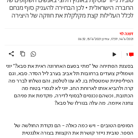
החברה הישראלית • לכן הבחירה להעניק סוף מנחם
לכלל העלילות קצת מקלקלת את חוזקה של היצירה
דפנה לוי
14/6/2021, 17:59
,
עודכן
15/6/2021, 06:32
1
בסצנת הפתיחה של ״מתי בפעם האחרונה ראית את סבא?״ יוני 
ושמוליק צועדים ברחובות תל אביב בערב ליל הסדר. סבא, וגם 
הפיליפינית שמטפלת בו, לא ענו לטלפון, והם נשלחו לברר מה 
קרה ולהביא אותו לארוחת החג. יוני לא לגמרי בטוח מה 
הכתובת, וכשהם נכנסים לבסוף לדירה, מקדמת את פניהם 
צחנה איומה. מה עלה בגורלו של סבא?
הסופים הטובים - ויש כמה כאלה - הם נקודת החולשה של 
הספר. טובית נייזר קושרת את הקצוות בצורה אלגנטית 