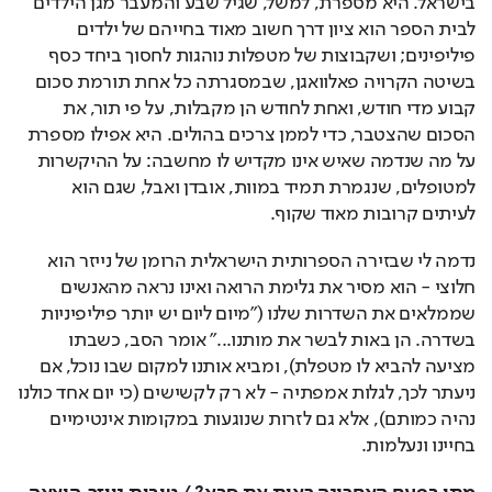
בישראל. היא מספרת, למשל, שגיל שבע והמעבר מגן הילדים 
לבית הספר הוא ציון דרך חשוב מאוד בחייהם של ילדים 
פיליפינים; ושקבוצות של מטפלות נוהגות לחסוך ביחד כסף 
בשיטה הקרויה פאלוואגן, שבמסגרתה כל אחת תורמת סכום 
קבוע מדי חודש, ואחת לחודש הן מקבלות, על פי תור, את 
הסכום שהצטבר, כדי לממן צרכים בהולים. היא אפילו מספרת 
על מה שנדמה שאיש אינו מקדיש לו מחשבה: על ההיקשרות 
למטופלים, שנגמרת תמיד במוות, אובדן ואבל, שגם הוא 
לעיתים קרובות מאוד שקוף.
נדמה לי שבזירה הספרותית הישראלית הרומן של נייזר הוא 
חלוצי - הוא מסיר את גלימת הרואה ואינו נראה מהאנשים 
שממלאים את השדרות שלנו (״מיום ליום יש יותר פיליפיניות 
בשדרה. הן באות לבשר את מותנו...״ אומר הסב, כשבתו 
מציעה להביא לו מטפלת), ומביא אותנו למקום שבו נוכל, אם 
ניעתר לכך, לגלות אמפתיה - לא רק לקשישים (כי יום אחד כולנו 
נהיה כמותם), אלא גם לזרות שנוגעות במקומות אינטימיים 
בחיינו ונעלמות.