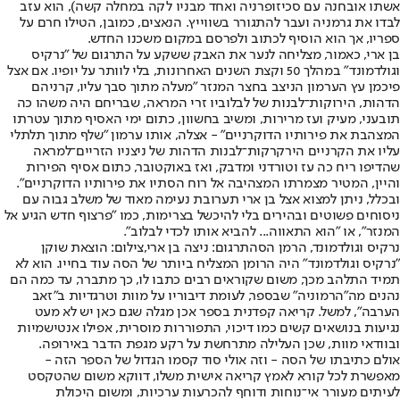
אשתו אובחנה עם סכיזופרניה ואחד מבניו לקה במחלה קשה), הוא עזב
לבדו את גרמניה ועבר להתגורר בשווייץ. הנאצים, כמובן, הטילו חרם על
ספריו, אך הוא הוסיף לכתוב ולפרסם במקום משכנו החדש.
בן ארי, כאמור, מצליחה לנער את האבק ששקע על התרגום של "נרקיס
וגולדמונד" במהלך 50 וקצת השנים האחרונות, בלי לוותר על יופיו. אם אצל
פיכמן עץ הערמון הניצב בחצר המנזר "מעלה מתוך סבך עליו, קרניהם
הדהות, הירוקות־לבנות של לבלוביו זרי המראה, שבריחם היה משהו כה
תובעני, מעיק ועז מרירות, ומשיב בחשוון, כתום ימי האסיף מתוך עטרתו
המצהבת את פירותיו הדוקרניים" - אצלה, אותו ערמון "שלף מתוך תלתלי
עליו את הקרניים הירקרקות־לבנות הדהות של ניצניו הזריים־למראה
שהדיפו ריח כה עז וטורדני ומדבק, ואז באוקטובר, כתום אסיף הפירות
והיין, המטיר מצמרתו המצהיבה אל רוח הסתיו את פירותיו הדוקרניים".
ובכלל, ניתן למצוא אצל בן ארי תערובת נעימה מאוד של משלב גבוה עם
ניסוחים פשוטים ובהירים בלי להיכשל בצרימות, כמו "פרצוף חדש הגיע אל
המנזר", או "הוא התאווה... להביא אותו לכדי לבלוב".
נרקיס וגולדמונד, הרמן הסהתרגום: ניצה בן ארי,צילום: הוצאת שוקן
"נרקיס וגולדמונד" היה הרומן המצליח ביותר של הסה עוד בחייו. הוא לא
תמיד התלהב מכך, משום שקוראים רבים כתבו לו, כך מתברר, עד כמה הם
נהנים מה"הרמוניה" שבספר, לעומת דיבוריו על מוות וטרגדיות ב"זאב
הערבה", למשל. קריאה קפדנית בספר אכן מגלה שגם כאן יש לא מעט
נגיעות בנושאים קשים כמו דיכוי, התפוררות מוסרית, אפילו אנטישמיות
ובוודאי מוות, שכן העלילה מתרחשת על רקע מגפת הדבר באירופה.
אולם כתיבתו של הסה - וזה אולי סוד קסמו הגדול של הספר הזה -
מאפשרת לכל קורא לאמץ קריאה אישית משלו, דווקא משום שהטקסט
לעיתים מעורר אי־נוחות ודוחף להכרעות ערכיות, ומשום היכולת