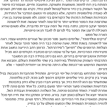
הרמן הסה. "נרקיס וגולדמונד", רומן חניכה אינטימי ומהורהר החוקר את
המתח בין רוח לחומר, משמעות ותשוקה, מחשבה וחיים, ושבמרכזו סיפור
על הקשר העמוק בין נזיר אינטלקטואל לאמן נודד, נקרא גם ממרחק השנים
לא כאגדה פילוסופית רחוקה, אלא כטקסט חי ונושם המדבר אל החרדות,
הכמיהות ושאלות הזהות של הקוראים בני זמננו. ולא משום שניצה בן ארי,
שתרגמה את הספר מחדש יותר מ־50 שנה לאחר שעשה זאת לראשונה
הסופר יעקב פיכמן, נתנה בפיו של הסה עברית מדוברת, אלא משום שהיא
השכילה לרענן את הספר בלי לגרום לו לאבד חן או פיוטיות.
הארה של ממש
"נרקיס וגולדמונד", שלימים נחשב ספר מכונן של נעורים וחיפוש עצמי, ראה
אור לראשונה בשנת 1930, שעה שהסה כבר היה סופר מוכר ובשל, לאחר
הצלחת הרומנים שלו "דמיאן" ו"סידהרתא". הרומן רחב היריעה נחשב אחת
מיצירותיו המרכזיות, ואף על פי שכמו רבים מכתביו הקודמים הוא מכיל
יסודות אוטוביוגרפיים ברורים, הוא גם ניזון במידה רבה מן המשבר
התרבותי העמוק שהתחולל באירופה בין שתי מלחמות העולם, ומבטא את
תחושת החיפוש ואי־הנחת שלא היתה פרטית או ייחודית לסופר - אלא
דורית.
הסיפור מתרחש בגרמניה של ימי הביניים, ומתחיל מהחברות הנובטת בגיל
צעיר בין נרקיס, נזיר שלימים יתקדם ויהפוך לאב מנזר, לבין גולדמונד,
שמתעתד גם הוא להיות נזיר, אך בסיוע חברו מבין שלא ניחן בתכונות
הנדרשות ושמשהו סוער ופראי יותר פועם בתוכו. כל אחד מהם פונה לדרך
אחרת לגמרי: האחד מתכנס פנימה, אל השלווה הסטואית ועבודת האל,
והאחר יוצא אל העולם כאמן יוצר, בורא, מחריב ומתקן וחי את חייו חף מכל
איפוק המאפיין את חיי הנזירים: הוא מתהולל, רודף נשים, נודד, מתמסר
להוויה הגופנית הגשמית שלו וכמעט משלם על כך בחייו.