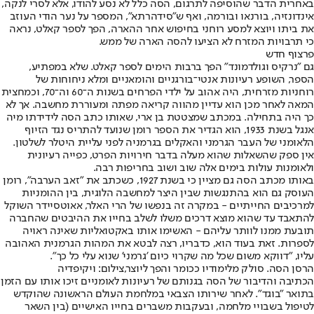
באחרית הדבר שהוסיפה לתרגום, הסה כלל לא נסע להודו, אלא לסרי לנקה,
אינדונזיה, בורנאו ובורמה, ואף ש"סידהרתא", המספר על נער הודי העוזב
את ביתו ויוצא למסע רוחני בחיפוש אחר ההארה, הפך לספר קאלט, נראה
כי תרבויות המזרח לא הציעו להסה הארה של ממש.
פרצוף חדש
גם "נרקיס וגולדמונד" הפך ברבות הימים לספר קאלט. שלא במפתיע,
הספר, השופע רעיונות אנטי־בורגניים והומאניים ומלא ניחוחות של
רוחניות מזרחית, היה אהוב על ילדי הפרחים בשנות ה־60 וה־70, וכמחצית
המאה לאחר מכן הוא עדיין מהווה קריאה מפתה ומעוררת מחשבה. אך לא
כך היה בתחילה. במכתב שמצטטת בן ארי, שאותו כתב הסה לידידתו מיה
אנגל בשנת 1933, הוא הגדיר את הספר רומן שנועד להתריס נגד הזיוף
הלאומני של העבר הגרמני והאקלים בגרמניה לפני עליית היטלר לשלטון.
אין ספק שהשאלות שהוא מעלה בדבר חירויות הפרט, כפייה רעיונית
ולאומנות עולות בימים אלה שוב ושוב בחריפות רבה.
באותו מכתב הסה גם מציין כי בשנת 1927, כשכתב את "זאב הערבה", רומן
העוסק גם הוא בהתנגשות שבין היצר למחשבה הלוגית, בין ההומניות
למרכיבים החייתיים - במקרה זה בנפשו של הרי האלר, אאוטסיידר השוקל
להתאבד עד שהוא מוצא דרכים משלו לשלב בחייו את ההיבטים שהחברה
תובעת ממנו לוותר עליהם - האשימו אותו באקטואליות שאינה ראויה
לספרות. זאת בעוד הוא, כדבריו, רצה לבטא את המהות הגרמנית האהובה
עליו, "דווקא משום שכל מה שקרוי כיום 'גרמני' שנוא עלי כל כך".
הרסן הסה. סולק מלימודיו ככומר והפך ליוצר,צילום: ויקיפדיה
הכתיבה והדיבור של הסה בגנותם של רעיונות לאומניים זיכו אותו עם הזמן
בתואר "בוגד". לאחר שירותו הצבאי במלחמת העולם הראשונה שהוקדש
לטיפול בשבויי מלחמה, ובעקבות משברים בחייו האישיים (בין השאר