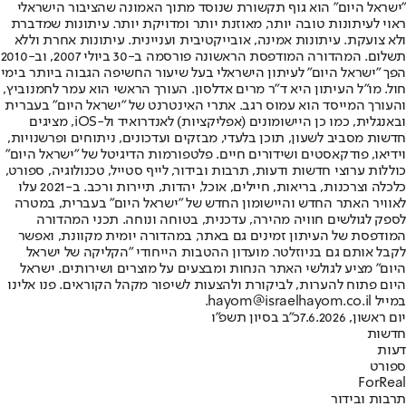
"ישראל היום" הוא גוף תקשורת שנוסד מתוך האמונה שהציבור הישראלי
ראוי לעיתונות טובה יותר, מאוזנת יותר ומדויקת יותר. עיתונות שמדברת
ולא צועקת. עיתונות אמינה, אובייקטיבית ועניינית. עיתונות אחרת וללא
תשלום. המהדורה המודפסת הראשונה פורסמה ב-30 ביולי 2007, וב-2010
הפך "ישראל היום" לעיתון הישראלי בעל שיעור החשיפה הגבוה ביותר בימי
חול. מו"ל העיתון היא ד"ר מרים אדלסון. העורך הראשי הוא עמר לחמנוביץ,
והעורך המייסד הוא עמוס רגב. אתרי האינטרנט של "ישראל היום" בעברית
ובאנגלית, כמו כן היישומונים (אפליקציות) לאנדרואיד ול-iOS, מציגים
חדשות מסביב לשעון, תוכן בלעדי, מבזקים ועדכונים, ניתוחים ופרשנויות,
וידיאו, פודקאסטים ושידורים חיים. פלטפורמות הדיגיטל של "ישראל היום"
כוללות ערוצי חדשות ודעות, תרבות ובידור, לייף סטייל, טכנולוגיה, ספורט,
כלכלה וצרכנות, בריאות, חיילים, אוכל, יהדות, תיירות ורכב. ב-2021 עלו
לאוויר האתר החדש והיישומון החדש של "ישראל היום" בעברית, במטרה
לספק לגולשים חוויה מהירה, עדכנית, בטוחה ונוחה. תכני המהדורה
המודפסת של העיתון זמינים גם באתר, במהדורה יומית מקוונת, ואפשר
לקבל אותם גם בניוזלטר. מועדון ההטבות הייחודי "הקליקה של ישראל
היום" מציע לגולשי האתר הנחות ומבצעים על מוצרים ושירותים. ישראל
היום פתוח להערות, לביקורת ולהצעות לשיפור מקהל הקוראים. פנו אלינו
במייל hayom@israelhayom.co.il.
יום ראשון, 7.6.2026
כ"ב בסיון תשפ"ו
חדשות
דעות
ספורט
ForReal
תרבות ובידור