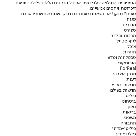
הסיפורית הנפלאה שלו לטעת את כל הדיונים הללו בעלילה שופעת
זיכרונות ויחסים אנושיים.
טעינו? נתקן! אם מצאתם טעות בכתבה, נשמח שתשתפו אותנו
מגזין
מדורים
ספורט
תרבות ובידור
לייף סטייל
אוכל
תיירות
טכנולוגיה ומדע
הורוסקופ
ForReal
מגזין השבוע
דעות
חדשות בארץ
חדשות בעולם
פוליטי
ביטחוני
חינוך
בריאות
משפט
תחבורה
פוליטי-מדיני
כללי ומידע