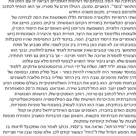
הכתיבה של הסה בגנותם של רעיונות לאומניים הביאה לו עם הזמן את
התואר "בוגד". הנאצים, כמובן, הטילו חרם על ספריו, אך הוא הוסיף לכתוב
ולפרסם בשווייץ, מקום משכנו החדש
שתי הדמויות הלכאורה מנוגדות הללו משמשות את הסה לבחינה של
הפנים הקלאסיות בחוויית הקיום האנושית: נרקיס, כמובן, מייצג את
החשיבה הלוגית, המשמעת והריסון (ויש האומרים את היסוד הזכרי),
ולעומתו גולדמונד מייצג את היצר, חוויית הגוף והיצירה האמנותית (ויש
האומרים את היסוד הנקבי). הסה, בניגוד לרוב התפיסות שהיו מקובלות
בסביבתו אז, לא מציג כאן בחירה בין נכון לשגוי, אלא מצביע על מתח
מתמשך בין שני קטבים שאין אפשרות לאחד אותם לחלוטין, ובכך הוא
הצטרף למסורת ארוכה של רומני חניכה - אך בו־בזמן גם חתר תחתיה,
משום שלא הציע גיבור אחד המגיע לבסוף לפיוס מלא עם עולמו.
הסה עצמו, יליד 1877, נשלח על ידי הוריו, פרוטסטנטים אדוקים, ללמוד
במוסד שאמור היה להכשירו להיות כומר - אבל סולק ממנו, ובסופה של
דרך מלאת מהפכים, שבה היה בין היתר שוליה בבית מלאכה לשעונים
ובחנות ספרים, הוא ביצע את הבגידה האולטימטיבית בעולם שממנו הגיע
והפך לאמן יוצר. הוא החל לכתוב שירה, ואט־אט, בשנות ה־20 המאוחרות
לחייו, החל לכתוב גם פרוזה. רוחב האופקים שלו, רגישותו האנושית
והחברתית וההיכרות האישית שלו עם הפילוסופיה והפסיכואנליטיקה
ניכרים בכתיבתו, שבה הוא הרבה לעסוק בפענוח של סוגיות מוסריות,
מקום האדם בחברה, האופנים שבהם האינדיבידואל נחנק או קמל
במסגרות חברתיות נוקשות, והאופן שבו תרבויות המערב והמזרח מנסות
לענות על שאלות קיומיות עמוקות.
ספרו "סידהרתא", שראה אור ב־1922, נכתב לאחר מה שמקובל לראות בו
את המסע הגדול שלו ל"הודו" כעשור קודם לכן. אלא שכפי שבן ארי מציינת