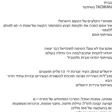
בבית
בשיתוף TADIRAN
מאחורי הקלעים של הטעם הישראלי
איך אסם הפכה את תקופת הצנע והמחסור הקשה של שנות ה-40 למותג
לאומי?
בשיתוף אסם
אתם עוד לא שם? הטיסה למונדיאל כבר יצאה
יונדאי לוקחת אתכם לבמה הכי גדולה בעולם
בשיתוף יונדאי מבית כלמוביל
ירושלים 2040: העיר נערכת ל- 1.5 מליון תושבים
מנכ"לית העירייה מציגה תוכנית להשארת הצעירים ובניית עתיד הדור
הבא
בשיתוף עיריית ירושלים
שופינג, אמנות ואוכל: המרכז המתחדש של מזרח י-ם
קפיצה קטנה לחו"ל: טיילת חדשה, מיצגי אמנות, וכיכרות משופצות
בהשקעה של 100 מיליון ₪