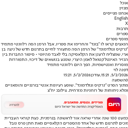
אוכל
מגזין
אנחנו מגייסים
English
X
תרבות
ספרים
מוסף ספרים
הנאצים קראו לו "בוגד" והחרימו את ספריו, אבל הרמן הסה רלוונטי מתמיד
"נרקיס וגולדמונד" של הרמן הסה מתעורר לחיים בתרגום חדש של ניצה בן
ארי, שמצליח לרענן את הקלאסיקה בלי לאבד מהיופי • סיפור החברות בין
הנזיר האינטלקטואל לאמן היצרי, שנוגע בנושאים של דיכוי, התפוררות
מוסרית ואנטישמיות, הפך היום רלוונטי מתמיד
דפנה לוי
5/2/2026, 15:21
,עודכן
5/2/2026, 15:21
0
השמעה
מתוך הסרט "נרקיס וגולדמונד". שופע רעיונות אנטי־בורגניים והומאניים
ומלא ניחוחות של רוחניות מזרחית. צילום: יח"צ
כמעט 100 שנה אחרי שראה אור לראשונה בגרמנית, כעת קוראי העברית
זוכים לתרגום חדש של אחד מהספרים הקלאסיים מאת חתן פרס נובל