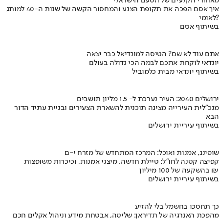
מאחורי הקלעים של הטעם הישראלי
איך אסם הפכה את תקופת הצנע והמחסור הקשה של שנות ה-40 למותג
לאומי?
בשיתוף אסם
אתם עוד לא שם? הטיסה למונדיאל כבר יצאה
יונדאי לוקחת אתכם לבמה הכי גדולה בעולם
בשיתוף יונדאי מבית כלמוביל
ירושלים 2040: העיר נערכת ל- 1.5 מליון תושבים
מנכ"לית העירייה מציגה תוכנית להשארת הצעירים ובניית עתיד הדור
הבא
בשיתוף עיריית ירושלים
שופינג, אמנות ואוכל: המרכז המתחדש של מזרח י-ם
קפיצה קטנה לחו"ל: טיילת חדשה, מיצגי אמנות, וכיכרות משופצות
בהשקעה של 100 מיליון ₪
בשיתוף עיריית ירושלים
כך תחסכו בחשמל בלי להזיע
מהפכת האנרגיה של תדיראן: שליטה, אבטחת מידע וניהול אקלים חכם