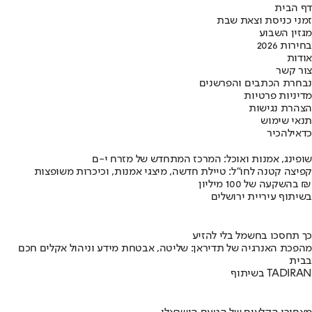
דף הבית
זמני כניסת וצאת שבת
מגזין השבוע
בחירות 2026
אודות
צור קשר
נבחרת הכתבים והפרשנים
מדיניות פרטיות
הצהרת נגישות
תנאי שימוש
כדאי
להכיר
שופינג, אמנות ואוכל: המרכז המתחדש של מזרח י-ם
קפיצה קטנה לחו"ל: טיילת חדשה, מיצגי אמנות, וכיכרות משופצות
בהשקעה של 100 מיליון ₪
בשיתוף עיריית ירושלים
כך תחסכו בחשמל בלי להזיע
מהפכת האנרגיה של תדיראן: שליטה, אבטחת מידע וניהול אקלים חכם
בבית
בשיתוף TADIRAN