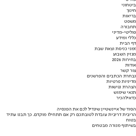
ביטחוני
חינוך
בריאות
משפט
תחבורה
פוליטי-מדיני
כללי ומידע
דף הבית
זמני כניסת וצאת שבת
מגזין השבוע
בחירות 2026
אודות
צור קשר
נבחרת הכתבים והפרשנים
מדיניות פרטיות
הצהרת נגישות
תנאי שימוש
כדאי
להכיר
הסוד של איינשטיין שיגדיל לכם את הפנסיה
הריבית דריבית עובדת לטובתכם רק אם תתחילו מוקדם. כך תבנו עתיד
בטוח
בשיתוף מנורה מבטחים