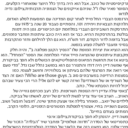
נרקיסיסטית של כוכב, אבל הוא היה בדרך כלל היוצר שמאחורי הקלעים.
הסופר מאיר שלו ז"ל. שניהם אייקונים של הגמוניה תרבותית,צילום: נדיה
לנדאו
הרנסנס הצברי החל מייד לאחר קום המדינה עם המסעות לסלע האדום,
הלהקות הצבאיות ויחידה 101, והסתיים כעבור 20 שנה ב־1973 עם
התרסקות השוביניזם הצברי במלחמת יום הכיפורים. גפן היה דמות
בולטת בהתרסקות ההיא. כבר אז הוא היה כוכב עיתונות ומחבר פזמונים,
אבל בדומה לדור הקודם, דור תש"ח, הוא גם הלך להילחם וחזר מהקרבות
בסיני ומעבר לתעלה פצוע בנפשו.
הוא הוציא את יצירת המופת שלו "הנסיך הקטן מפלוגה ב'", והיה חלק
מקבוצת עיתונאים שהוציאה מייד אחרי המלחמה את הספר "המחדל". הוא
ביטא אז את תחושת המיאוס מהפוליטיקאים הכושלים ולא חסך בביקורת,
אף שמשה דיין היה דודו והתגורר גם הוא במושב נהלל שבו גדל. "מדי פעם
אני רואה את הפרצוף שלהם בעיתון או בטלוויזיה וחושב לעצמי, כמו
בסצנות הרדיפה במערבונים סוג ב', Who are those guys? האם זה הצד
של השריף או של השודדים? ואיזה קשר יש להם אלי? הרי הכי צעיר שבהם
יכול להיות הסבתא שלי", כתב.
"באפי עולה עדיין ריח הגופות השרופות. כלב רעב מכרסם גווייה של
האויב... הערב אני עוד צריך לגשת להורים של יורם, לאשתו של צביקה,
לילדים של יואב... מאוחר בלילה אני אצעק מתוך שינה, 'חובש! חובש!' ושוב,
בפעם השנייה בחיי, אצטרף למפלגת המטורפים הזמניים, הלומי הקרב,
המתים בעודם בחיים".
משה דיין. יהונתן לא חסך בביקורת,צילום: אי.פי
כתסריטאי של הסדרה "חדווה ושלומיק" ומחבר שיר "הבלדה" הזכור של
מירי אלוני, הוא כמעט בנה את הז'אנר של הסדרה הטלוויזיונית הישראלית.