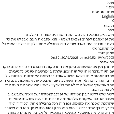
אוכל
מגזין
אנחנו מגייסים
English
X
תרבות
דעה
מושבניק בוהמי: הכוכב שיהונתן גפן היה מאחורי הקלעים
את גפן אהבנו לאהוב ושנאנו לשנוא • הוא אהב את העם, אבל לא את כל
העם • מדובר היה באדם שהיה הכל בחבילה אחת, ולכן דור ילידי הארץ כל
כך התחבר אליו
אמנון לורד
19/4/2023, 19:52
,עודכן
20/4/2023, 06:39
0
השמעה
יהונתן גפן עם משפחתו. סימן את התרסקות הרנסנס הצברי, צילום: קוקו
עם היוודע
דבר מותו של יונתן גפן
, עלתה בי מחשבה אינסטינקטיבית:
אהבנו לאהוב אותו ושנאנו לשנוא אותו. כי בשנים האחרונות, הדמות של
היוצר הגדול הזה לא תמיד השתלבה עם התבטאויות מקוממות שלו. כי הוא
אהב את ארץ ישראל, אבל לא את כל ארץ ישראל; והוא אהב את העם אבל
לא את כל העם.
קשה שלא לקשור בין פטירתו של גפן לבין
פטירתו של מאיר שלו
בשבוע
שעבר. שניהם אייקונים של הגמוניה תרבותית בעלת שורשים עמוקים
שהולכת ומפנה את מקומה. גפן היה הכל בחבילה אחת, ולכן דור ילידי
הארץ כל כך התחבר אליו. הוא היה חרזן והוא היה צנחן, הוא היה משורר
וקצין, הוא היה מושבניק מהעמק ובוהמיין תל־אביבי. היתה לו נוכחות