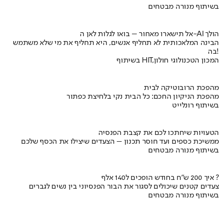
בשיתוף מנורה מבטחים
אל תישארו מאחור – בואו לגלות לאן ה-AI הולך
הבינה המלאכותית לא תחליף אנשים, היא תחליף את מי שלא משתמש
בה!
בשיתוף HIT,המכון הטכנולוגי חולון
מהפכת הרובוטיקה לבית
מהפכת הניקיון החכם: כל הבית נקי בלחיצת כפתור
בשיתוף רונלייט
הטעויות שיחתכו לכם את קצבת הפנסיה
ממשיכת כספים ועד חוסר תכנון – הצעדים שיצילו את הכסף שלכם
בשיתוף מנורה מבטחים
איך 200 ש"ח בחודש הופכים ל140 אלף ?
צעדים קטנים שיכולים לסגור את הבור הפנסיוני בין נשים לגברים
בשיתוף מנורה מבטחים