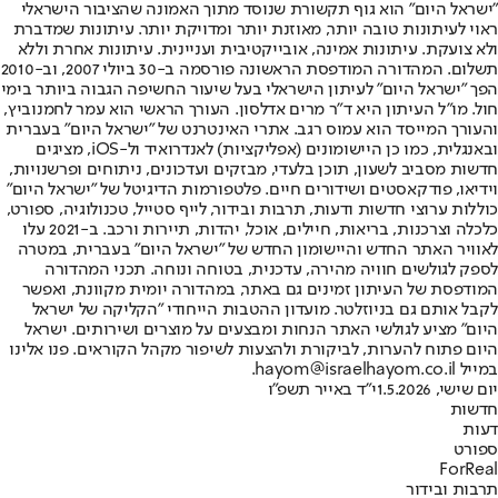
"ישראל היום" הוא גוף תקשורת שנוסד מתוך האמונה שהציבור הישראלי
ראוי לעיתונות טובה יותר, מאוזנת יותר ומדויקת יותר. עיתונות שמדברת
ולא צועקת. עיתונות אמינה, אובייקטיבית ועניינית. עיתונות אחרת וללא
תשלום. המהדורה המודפסת הראשונה פורסמה ב-30 ביולי 2007, וב-2010
הפך "ישראל היום" לעיתון הישראלי בעל שיעור החשיפה הגבוה ביותר בימי
חול. מו"ל העיתון היא ד"ר מרים אדלסון. העורך הראשי הוא עמר לחמנוביץ,
והעורך המייסד הוא עמוס רגב. אתרי האינטרנט של "ישראל היום" בעברית
ובאנגלית, כמו כן היישומונים (אפליקציות) לאנדרואיד ול-iOS, מציגים
חדשות מסביב לשעון, תוכן בלעדי, מבזקים ועדכונים, ניתוחים ופרשנויות,
וידיאו, פודקאסטים ושידורים חיים. פלטפורמות הדיגיטל של "ישראל היום"
כוללות ערוצי חדשות ודעות, תרבות ובידור, לייף סטייל, טכנולוגיה, ספורט,
כלכלה וצרכנות, בריאות, חיילים, אוכל, יהדות, תיירות ורכב. ב-2021 עלו
לאוויר האתר החדש והיישומון החדש של "ישראל היום" בעברית, במטרה
לספק לגולשים חוויה מהירה, עדכנית, בטוחה ונוחה. תכני המהדורה
המודפסת של העיתון זמינים גם באתר, במהדורה יומית מקוונת, ואפשר
לקבל אותם גם בניוזלטר. מועדון ההטבות הייחודי "הקליקה של ישראל
היום" מציע לגולשי האתר הנחות ומבצעים על מוצרים ושירותים. ישראל
היום פתוח להערות, לביקורת ולהצעות לשיפור מקהל הקוראים. פנו אלינו
במייל hayom@israelhayom.co.il.
יום שישי, 1.5.2026
י"ד באייר תשפ"ו
חדשות
דעות
ספורט
ForReal
תרבות ובידור