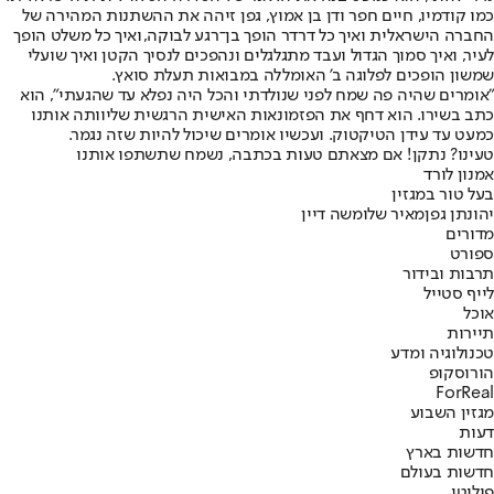
כמו קודמיו, חיים חפר ודן בן אמוץ, גפן זיהה את ההשתנות המהירה של
החברה הישראלית ואיך כל דרדר הופך בן־רגע לבוקה,
ואיך כל משלט הופך
לעיר, ואיך סמוך הגדול ועבד מתגלגלים ונהפכים לנסיך הקטן ואיך שועלי
שמשון הופכים לפלוגה ב' האומללה במבואות תעלת סואץ.
"אומרים שהיה פה שמח לפני שנולדתי והכל היה נפלא עד שהגעתי", הוא
כתב בשירו. הוא דחף את הפזמונאות האישית הרגשית שליוותה אותנו
כמעט עד עידן הטיקטוק. ועכשיו אומרים שיכול להיות שזה נגמר.
טעינו? נתקן! אם מצאתם טעות בכתבה, נשמח שתשתפו אותנו
אמנון לורד
בעל טור במגזין
יהונתן גפן
מאיר שלו
משה דיין
מדורים
ספורט
תרבות ובידור
לייף סטייל
אוכל
תיירות
טכנולוגיה ומדע
הורוסקופ
ForReal
מגזין השבוע
דעות
חדשות בארץ
חדשות בעולם
פוליטי