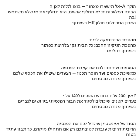
אל תישארו מאחור – בואו לגלות לאן ה-AI הולך
הבינה המלאכותית לא תחליף אנשים, היא תחליף את מי שלא משתמש
בה!
בשיתוף HIT,המכון הטכנולוגי חולון
מהפכת הרובוטיקה לבית
מהפכת הניקיון החכם: כל הבית נקי בלחיצת כפתור
בשיתוף רונלייט
הטעויות שיחתכו לכם את קצבת הפנסיה
ממשיכת כספים ועד חוסר תכנון – הצעדים שיצילו את הכסף שלכם
בשיתוף מנורה מבטחים
איך 200 ש"ח בחודש הופכים ל140 אלף ?
צעדים קטנים שיכולים לסגור את הבור הפנסיוני בין נשים לגברים
בשיתוף מנורה מבטחים
הסוד של איינשטיין שיגדיל לכם את הפנסיה
הריבית דריבית עובדת לטובתכם רק אם תתחילו מוקדם. כך תבנו עתיד
בטוח