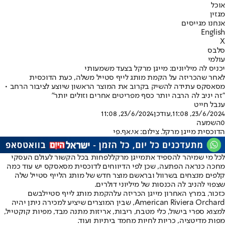
אוכל
מגזין
אנחנו מגייסים
English
X
סלבס
עולמי
יכניס לה מיליונים: מייגן מרקל בצעד משמעותי
לאחר שהכריזה על הקמת מותג לייף סטייל משלה, כעת הדוכסית
מסאסקס עתידה להשיק בקרוב את המוצר הראשון שיוצע לציבור הרחב •
"זה יניב לה הרבה יותר כסף מפריטים אחרים וזולים יותר"
ענבל חייט
23/6/2024, 11:08
,עודכן
23/6/2024, 11:08
0
השמעה
הדוכסית מייגן מרקל. צילום: אי.אף.פי
לכל מי שמיהר להספיד את
מייגן מרקל
לפחות בכל הקשור לעולם העסקי
מחכה כנראה הפתעה, שכן לפי הדיווחים לדוכסית מסאסקס יש עוד כמה
קלפים מנצחים בשרוול ובראשם מוצר חדש של מותג הלייף סטייל שלה
שצפוי להניב לה הכנסות של מיליוני דולרים.
כזכור, במרץ האחרון מייגן הכריזה על
הקמת מותג לייף סטייל
בשם
American Riviera Orchard, שבין המוצרים שיציע למכירה ניתן יהיה
למצוא ספרי בישול, כלי מטבח, ריבות, אריזות מתנה מבד, מפיות קוקטייל,
מפות מדיטציה, כריות לחיות מחמד ביתיות ועוד.