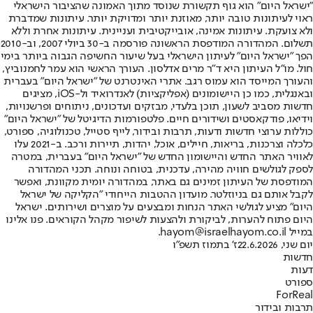
"ישראל היום" הוא גוף תקשורת שנוסד מתוך האמונה שהציבור הישראלי
ראוי לעיתונות טובה יותר, מאוזנת יותר ומדויקת יותר. עיתונות שמדברת
ולא צועקת. עיתונות אמינה, אובייקטיבית ועניינית. עיתונות אחרת וללא
תשלום. המהדורה המודפסת הראשונה פורסמה ב-30 ביולי 2007, וב-2010
הפך "ישראל היום" לעיתון הישראלי בעל שיעור החשיפה הגבוה ביותר בימי
חול. מו"ל העיתון היא ד"ר מרים אדלסון. העורך הראשי הוא עמר לחמנוביץ,
והעורך המייסד הוא עמוס רגב. אתרי האינטרנט של "ישראל היום" בעברית
ובאנגלית, כמו כן היישומונים (אפליקציות) לאנדרואיד ול-iOS, מציגים
חדשות מסביב לשעון, תוכן בלעדי, מבזקים ועדכונים, ניתוחים ופרשנויות,
וידיאו, פודקאסטים ושידורים חיים. פלטפורמות הדיגיטל של "ישראל היום"
כוללות ערוצי חדשות ודעות, תרבות ובידור, לייף סטייל, טכנולוגיה, ספורט,
כלכלה וצרכנות, בריאות, חיילים, אוכל, יהדות, תיירות ורכב. ב-2021 עלו
לאוויר האתר החדש והיישומון החדש של "ישראל היום" בעברית, במטרה
לספק לגולשים חוויה מהירה, עדכנית, בטוחה ונוחה. תכני המהדורה
המודפסת של העיתון זמינים גם באתר, במהדורה יומית מקוונת, ואפשר
לקבל אותם גם בניוזלטר. מועדון ההטבות הייחודי "הקליקה של ישראל
היום" מציע לגולשי האתר הנחות ומבצעים על מוצרים ושירותים. ישראל
היום פתוח להערות, לביקורת ולהצעות לשיפור מקהל הקוראים. פנו אלינו
במייל hayom@israelhayom.co.il.
יום שני, 22.6.2026
ז' בתמוז תשפ"ו
חדשות
דעות
ספורט
ForReal
תרבות ובידור