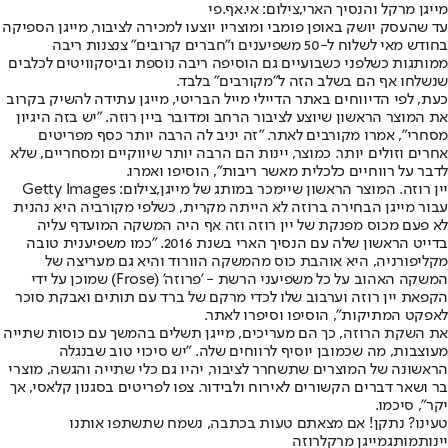
מייגן מרקל והנסיך הארי,צילום: אי.אף.פי
עד שהעסק יושק באופן פומבי ומוצריו יוצעו למכירה לציבור, מייגן הספיקה
בחודש מאי לשלוח ל-50 משפיענים ו"חברים קרובים" צנצנות ריבה
ממותגות כשלפני כשבועיים גם הוסיפה ריבה נוספת וביסקוויטים לכלבים
שנשלחו אף הם בשלב הזה ל"מקורבים" בלבד.
כעת, לפי הדיווחים באתר הדיילי מייל הבריטי, מייגן עתידה להשיק בקרוב
את המוצר הראשון שיוצע לציבור הרחב ומדובר ביין רוזה. "יש בזה היגיון
מסחרי", אמרו מקורבים לאתר. "זה יניב לה הרבה יותר כסף מפריטים
אחרים וזולים יותר. כמוצר, יינות הם הרבה יותר שיווקיים ומסחריים, שלא
לדבר על רווחיים כלכלית מאשר ריבות", הוסיפו ואמרו.
יין רוזה. המוצר הראשון שיימכר במותג של מייגן,צילום: Getty Images
עבור מייגן הבחירה ברוזה לא הייתה מקרית, כשלפי מקורביה היא נהנית
לא פעם מכוס מפנקת של יין רוזה וזה אף היה המשקה המועדף עליה
בדייט הראשון שלה עם הנסיך הארי בשנת 2016. "כמו משפיענית טובה
מקליפורניה, היא אוהבת כוס מהמשקה הוורוד והיא גם מעריצה של
המשקה האהוב על כל משפיעני הרשת - 'פרוזה' (Frose) שמוכן על ידי
הקפאת יין רוזה וערבוב שלו לכדי מרקם של ברד עם תותים ואבקת סוכר
לאפקט המתיקות", הוסיפו וסיפרו לאתר.
את השקת הרוזה, כך הם מעריכים, מייגן תשלים בהמשך עם כוסות שתייה
מעוצבות, מה שכמובן יוסיף לרווחים שלה. "יש סיכוי טוב שבנגלה
הראשונה של המוצרים שתשחרר לציבור, יהיו גם כלי שתייה והגשה, מוצרי
בר ושאר דברים הקשורים לאירוח ולבידור. צפו לפריטים בסגנון קלאסי, אך
יקר", סיכמו.
טעינו? נתקן! אם מצאתם טעות בכתבה, נשמח שתשתפו אותנו
יינות
מותג
מייגן מרקל
רוזה