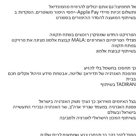
אל תחמיצו! גם אתם יכולים להרוויח מהמונדיאל
יחסי הימור משופרים, הפקדות ב-Apple Pay ותשלום זכיות מיידי
בשיתוף המועצה להסדר ההימורים בספורט
הפרויקט החדש שמסקרן רוכשים בפתח תקווה
קבוצת אלמוג מציגה את פרויקט MALA: מגדלי הפרימיום האחרונים
בפתח תקווה
בשיתוף קבוצת אלמוג
כך תחסכו בחשמל בלי להזיע
מהפכת האנרגיה של תדיראן: שליטה, אבטחת מידע וניהול אקלים חכם
בבית
בשיתוף TADIRAN
בצל האיומים מאיראן: כך נערך משק האנרגיה בישראל
פסגת האנרגיה במעמד שגריר ארה"ב, שר האנרגיה ובכירי התעשייה
בישראל ובעולם
בשיתוף המכון הישראלי לאנרגיה ולסביבה
הסוד לקיר נקי: כך תבחרו צבע שמתאים לבית שלכם