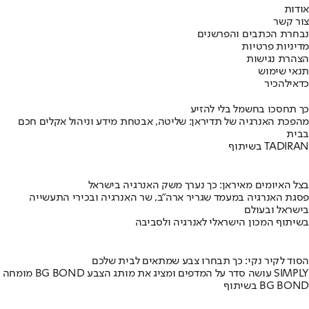
אודות
צור קשר
נבחרת הכתבים והפרשנים
מדיניות פרטיות
הצהרת נגישות
תנאי שימוש
כדאי
להכיר
כך תחסכו בחשמל בלי להזיע
מהפכת האנרגיה של תדיראן: שליטה, אבטחת מידע וניהול אקלים חכם
בבית
בשיתוף TADIRAN
בצל האיומים מאיראן: כך נערך משק האנרגיה בישראל
פסגת האנרגיה במעמד שגריר ארה"ב, שר האנרגיה ובכירי התעשייה
בישראל ובעולם
בשיתוף המכון הישראלי לאנרגיה ולסביבה
הסוד לקיר נקי: כך תבחרו צבע שמתאים לבית שלכם
מומחה BG BOND עושה סדר על המדפים ומציג את מותג הצבע SIMPLY
בשיתוף BG BOND