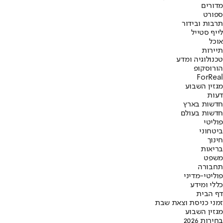
מדורים
ספורט
תרבות ובידור
לייף סטייל
אוכל
תיירות
טכנולוגיה ומדע
הורוסקופ
ForReal
מגזין השבוע
דעות
חדשות בארץ
חדשות בעולם
פוליטי
ביטחוני
חינוך
בריאות
משפט
תחבורה
פוליטי-מדיני
כללי ומידע
דף הבית
זמני כניסת וצאת שבת
מגזין השבוע
בחירות 2026